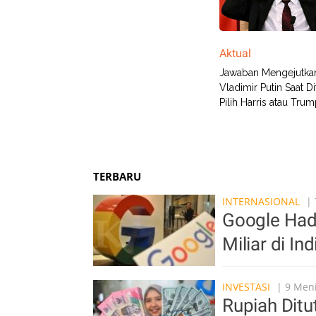
Aktual
Jawaban Mengejutka
Vladimir Putin Saat D
Pilih Harris atau Tru
TERBARU
INTERNASIONAL
| 
Google Had
Miliar di In
INVESTASI
| 9 Meni
Rupiah Ditu