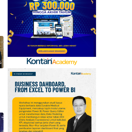
Baru, Ini Daftar 54
Saham HSC BEI per 6
Agustus 2026
7
Promo Super Hemat
Indomaret 6–19 Agustus
2026, Diskon Kebutuhan
Rumah hingga 40%
8
Jadwal Persija vs Arema
FC Perebutan Juara 3
Piala Presiden 2026,
Kick-off Sore Ini
9
Intip Prakiraan Cuaca
Sumsel Kamis (6/8):
Hujan Ringan
Mendominasi, Siapkan