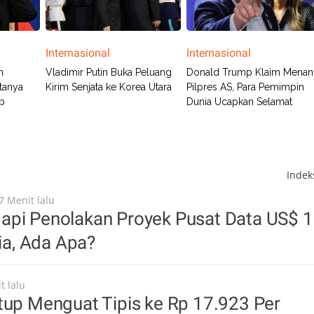
Internasional
Internasional
n
Vladimir Putin Buka Peluang
Donald Trump Klaim Mena
itanya
Kirim Senjata ke Korea Utara
Pilpres AS, Para Pemimpin
mp
Dunia Ucapkan Selamat
Inde
7 Menit lalu
api Penolakan Proyek Pusat Data US$ 
dia, Ada Apa?
t lalu
tup Menguat Tipis ke Rp 17.923 Per