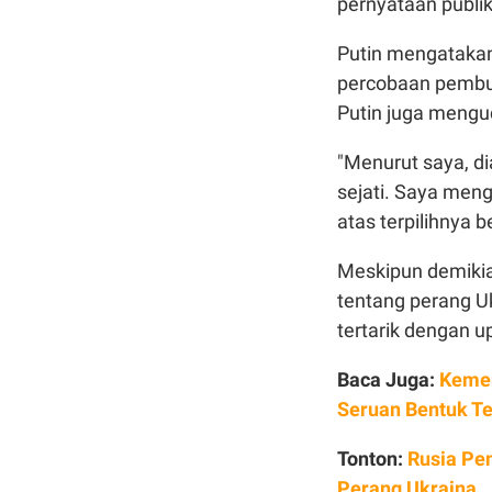
pernyataan publ
Putin mengatakan, 
percobaan pembun
Putin juga mengu
"Menurut saya, di
sejati. Saya me
atas terpilihnya be
Meskipun demikia
tentang perang U
tertarik dengan 
Baca Juga:
Kemen
Seruan Bentuk Te
Tonton:
Rusia Pe
Perang Ukraina