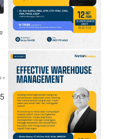
Payung!
10
Simak Prakiraan Cuaca
Jawa Barat Kamis (6/8):
Waspada Hujan Ringan
ng
di 3 Wilayah
ks
»
15