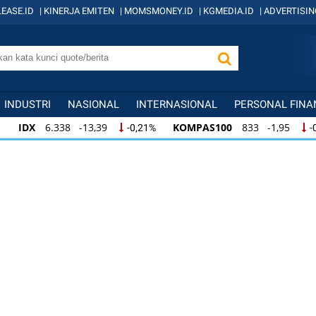
EASE.ID
|
KINERJA EMITEN
|
MOMSMONEY.ID
|
KGMEDIA.ID
|
ADVERTISIN
INDUSTRI
NASIONAL
INTERNASIONAL
PERSONAL FINA
IDX
6.338 -13,39
KOMPAS100
833 -1,95
-0,21%
-
IDX
6.338 -13,39
KOMPAS100
833 -1,95
-0,21%
-
IDX
6.338 -13,39
KOMPAS100
833 -1,95
-0,21%
-