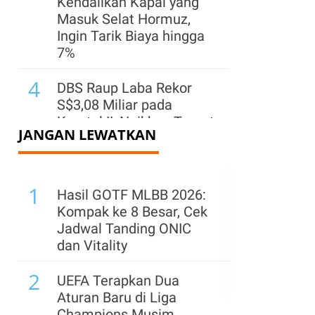
Kendalikan Kapal yang
Masuk Selat Hormuz,
Ingin Tarik Biaya hingga
7%
4
DBS Raup Laba Rekor
S$3,08 Miliar pada
Kuartal II, Naikkan Target
JANGAN LEWATKAN
2026
5
Harga Minyak Dunia
1
Turun Kamis (6/8) Pagi,
Hasil GOTF MLBB 2026:
Brent ke US$ 79,08 & WTI
Kompak ke 8 Besar, Cek
ke US$ 74,69
Jadwal Tanding ONIC
dan Vitality
6
Emas Bersinar, Cetak
2
Kenaikan Harian
UEFA Terapkan Dua
Terbesar Sejak Februari
Aturan Baru di Liga
Champions Musim