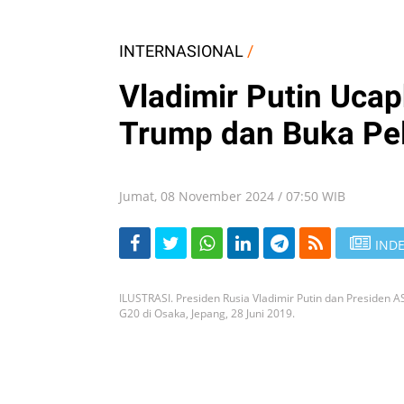
INTERNASIONAL
/
Vladimir Putin Uca
Trump dan Buka Pel
Jumat, 08 November 2024 / 07:50 WIB
INDE
ILUSTRASI. Presiden Rusia Vladimir Putin dan Presiden 
G20 di Osaka, Jepang, 28 Juni 2019.