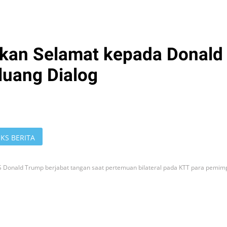
pkan Selamat kepada Donald
uang Dialog
KS BERITA
AS Donald Trump berjabat tangan saat pertemuan bilateral pada KTT para pemim