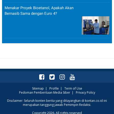
R
T
I
Menakar Proyek Bioetanol, Apakah Akan
S
Bernasib Sama dengan Euro 4?
I
N
G
K
G
M
E
D
I
A
.
I
D
SITEMAP
PROFILE
TERM
Sitemap
|
Profile
|
Term of Use
OF
Pedoman Pemberitaan Media Siber
|
Privacy Policy
USE
PEDOMAN
Disclaimer: Seluruh konten berita yang ditayangkan di kontan.co.id ini
PEMBERITAAN
merupakan tanggung jawab Pemimpin Redaksi.
SIBER
Copyright 2026. All rights reserved
PRIVACY