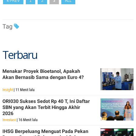
PREV
1
2
3
ALL
N
S
E
E
W
R
S
E
S
M
Tag
E
O
T
N
U
I
P
A
Terbaru
A
K
D
I
V
L
A
Menakar Proyek Bioetanol, Apakah
S
K
Akan Bernasib Sama dengan Euro 4?
O
R
Insight
| 11 Menit lalu
P
O
ORI030 Sukses Sedot Rp 40 T, Ini Daftar
R
A
SBN yang Akan Terbit Hingga Akhir
S
2026
I
Investasi
| 16 Menit lalu
K
N
I
A
IHSG Berpeluang Menguat Pada Pekan
L
T