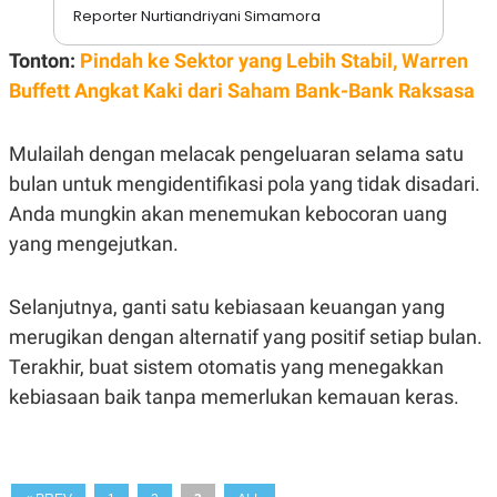
E
Reporter Nurtiandriyani Simamora
R
F
B
Tonton:
Pindah ke Sektor yang Lebih Stabil, Warren
O
U
K
S
Buffett Angkat Kaki dari Saham Bank-Bank Raksasa
U
I
S
N
E
Mulailah dengan melacak pengeluaran selama satu
S
S
bulan untuk mengidentifikasi pola yang tidak disadari.
I
Anda mungkin akan menemukan kebocoran uang
N
S
yang mengejutkan.
I
G
H
T
Selanjutnya, ganti satu kebiasaan keuangan yang
S
B
merugikan dengan alternatif yang positif setiap bulan.
T
E
Terakhir, buat sistem otomatis yang menegakkan
O
L
C
A
kebiasaan baik tanpa memerlukan kemauan keras.
K
N
S
J
E
A
T
O
U
N
P