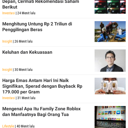
Depan, Cermati Rekomendasi Saham
A
I
S
V
Berikut
K
E
Investasi
| 24 Menit lalu
E
M
Menghitung Untung Rp 2 Triliun di
E
Penggilingan Beras
N
T
E
Insight
| 26 Menit lalu
R
I
Keluhan dan Kekuasaan
A
N
L
E
Insight
| 30 Menit lalu
S
T
Harga Emas Antam Hari Ini Naik
A
Signifikan, Sperad dengan Buyback Rp
R
179.000 per Gram
I
Investasi
| 31 Menit lalu
KANAL
Mengenal Apa Itu Family Zone Roblox
dan Manfaatnya Bagi Orang Tua
P
I
U
M
Lifestyle
| 40 Menit lalu