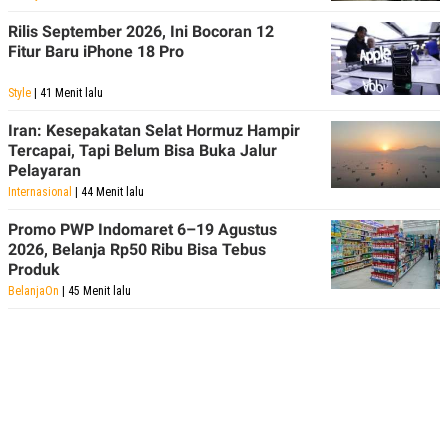
S
A
A
G
Rilis September 2026, Ini Bocoran 12
T
E
Fitur Baru iPhone 18 Pro
D
S
A
T
Style
| 41 Menit lalu
A
K
L
Iran: Kesepakatan Selat Hormuz Hampir
O
I
Tercapai, Tapi Belum Bisa Buka Jalur
N
P
Pelayaran
T
S
A
U
Internasional
| 44 Menit lalu
N
S
T
Promo PWP Indomaret 6–19 Agustus
V
2026, Belanja Rp50 Ribu Bisa Tebus
Produk
BelanjaOn
| 45 Menit lalu
JARINGAN
K
P
O
R
N
E
T
S
A
S
N
R
A
E