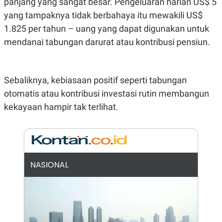
panjang yang sangat besar. Pengeluaran harian US$ 5
R
G
yang tampaknya tidak berbahaya itu mewakili US$
S
I
O
O
1.825 per tahun – uang yang dapat digunakan untuk
N
N
A
A
mendanai tabungan darurat atau kontribusi pensiun.
L
L
F
I
N
A
Sebaliknya, kebiasaan positif seperti tabungan
N
otomatis atau kontribusi investasi rutin membangun
C
E
kekayaan hampir tak terlihat.
Y
C
A
A
N
R
G
I
T
T
E
A
R
H
NASIONAL
.
U
.
.
K
L
E
I
S
F