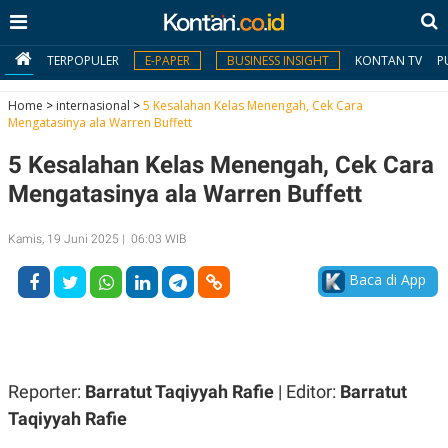
TERPOPULER
E-PAPER
BUSINESS INSIGHT
KONTAN TV
P
Home
>
internasional
>
5 Kesalahan Kelas Menengah, Cek Cara
Mengatasinya ala Warren Buffett
MY
5 Kesalahan Kelas Menengah, Cek Cara
KONTAN
Mengatasinya ala Warren Buffett
Daftar
Kamis, 19 Juni 2025 | 06:03 WIB
Masuk
Baca di App
BERITA
I
N
N
A
Reporter:
Barratut Taqiyyah Rafie
| Editor:
Barratut
V
S
E
I
Taqiyyah Rafie
S
O
T
N