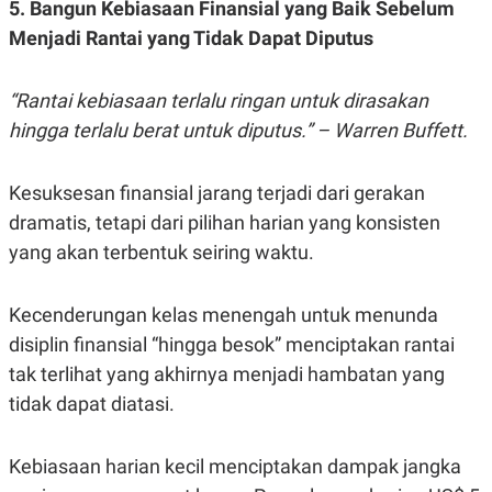
5. Bangun Kebiasaan Finansial yang Baik Sebelum
A
A
S
L
Menjadi Rantai yang Tidak Dapat Diputus
I
K
I
E
N
“Rantai kebiasaan terlalu ringan untuk dirasakan
U
D
hingga terlalu berat untuk diputus.” – Warren Buffett.
A
U
N
S
G
T
A
R
Kesuksesan finansial jarang terjadi dari gerakan
N
I
dramatis, tetapi dari pilihan harian yang konsisten
P
I
E
N
yang akan terbentuk seiring waktu.
L
T
U
E
A
R
Kecenderungan kelas menengah untuk menunda
N
N
G
A
disiplin finansial “hingga besok” menciptakan rantai
U
S
tak terlihat yang akhirnya menjadi hambatan yang
S
I
A
O
tidak dapat diatasi.
H
N
A
A
L
Kebiasaan harian kecil menciptakan dampak jangka
P
R
E
E