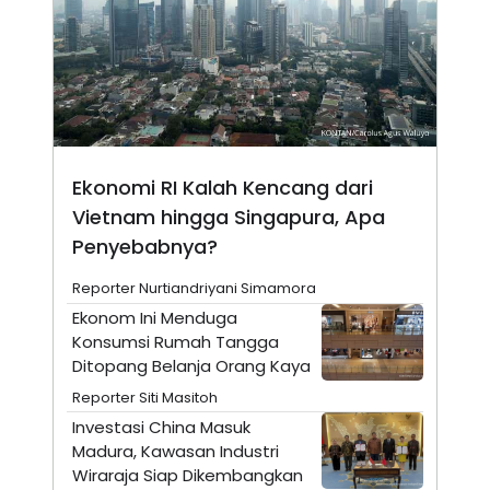
E
E
H
S
A
T
T
Y
A
L
N
E
E
A
N
N
G
A
L
L
Ekonomi RI Kalah Kencang dari
I
I
S
S
Vietnam hingga Singapura, Apa
H
I
S
Penyebabnya?
E
K
X
O
Reporter Nurtiandriyani Simamora
E
L
Ekonom Ini Menduga
C
O
U
M
Konsumsi Rumah Tangga
T
Ditopang Belanja Orang Kaya
I
V
Reporter Siti Masitoh
E
Investasi China Masuk
C
O
Madura, Kawasan Industri
R
Wiraraja Siap Dikembangkan
N