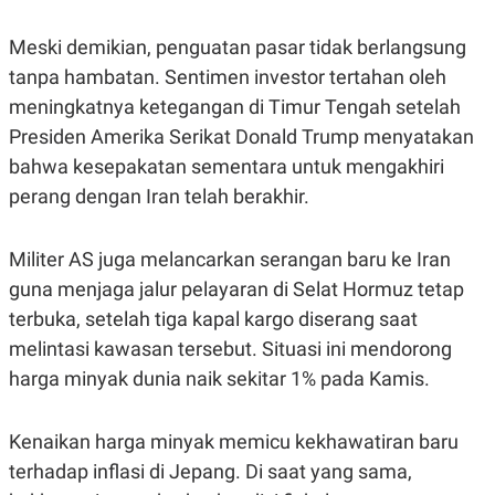
S
A
A
G
T
E
Meski demikian, penguatan pasar tidak berlangsung
D
S
tanpa hambatan. Sentimen investor tertahan oleh
A
T
meningkatnya ketegangan di Timur Tengah setelah
A
Presiden Amerika Serikat Donald Trump menyatakan
K
L
O
I
bahwa kesepakatan sementara untuk mengakhiri
N
P
T
S
perang dengan Iran telah berakhir.
A
U
N
S
T
Militer AS juga melancarkan serangan baru ke Iran
V
guna menjaga jalur pelayaran di Selat Hormuz tetap
terbuka, setelah tiga kapal kargo diserang saat
JARINGAN
melintasi kawasan tersebut. Situasi ini mendorong
K
P
harga minyak dunia naik sekitar 1% pada Kamis.
O
R
N
E
T
S
Kenaikan harga minyak memicu kekhawatiran baru
A
S
N
R
terhadap inflasi di Jepang. Di saat yang sama,
A
E