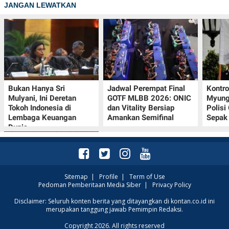
JANGAN LEWATKAN
Bukan Hanya Sri
Jadwal Perempat Final
Kontr
Mulyani, Ini Deretan
GOTF MLBB 2026: ONIC
Myung-
Tokoh Indonesia di
dan Vitality Bersiap
Polisi
Lembaga Keuangan
Amankan Semifinal
Sepak 
Dunia
Sitemap
|
Profile
|
Term of Use
Pedoman Pemberitaan Media Siber
|
Privacy Policy
Promo JSM Superindo
Disclaimer: Seluruh konten berita yang ditayangkan di kontan.co.id ini
merupakan tanggung jawab Pemimpin Redaksi.
7–9 Agustus 2026,
Minyak Goreng
Copyright 2026. All rights reserved