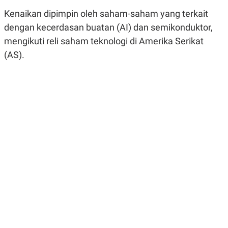
R
G
Kenaikan dipimpin oleh saham-saham yang terkait
S
I
O
O
dengan kecerdasan buatan (AI) dan semikonduktor,
N
N
A
A
mengikuti reli saham teknologi di Amerika Serikat
L
L
(AS).
F
I
N
A
N
C
E
Y
C
A
A
N
R
G
I
T
T
E
A
R
H
.
U
.
.
K
L
E
I
S
F