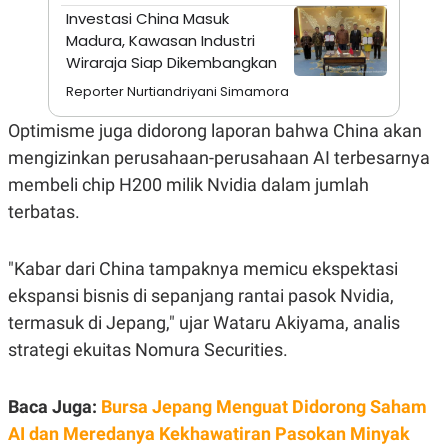
A
I
Investasi China Masuk
S
V
K
E
Madura, Kawasan Industri
E
Wiraraja Siap Dikembangkan
M
E
Reporter Nurtiandriyani Simamora
N
T
Optimisme juga didorong laporan bahwa China akan
E
R
mengizinkan perusahaan-perusahaan AI terbesarnya
I
A
membeli chip H200 milik Nvidia dalam jumlah
N
terbatas.
L
E
S
"Kabar dari China tampaknya memicu ekspektasi
T
A
ekspansi bisnis di sepanjang rantai pasok Nvidia,
R
I
termasuk di Jepang," ujar Wataru Akiyama, analis
strategi ekuitas Nomura Securities.
KANAL
Baca Juga:
Bursa Jepang Menguat Didorong Saham
P
I
AI dan Meredanya Kekhawatiran Pasokan Minyak
U
M