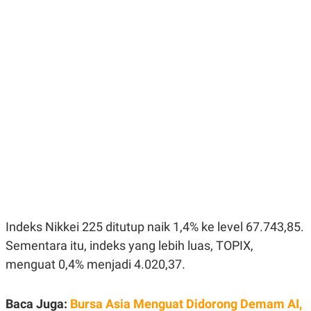
E
E
H
S
A
T
T
Y
A
L
N
E
E
A
N
N
G
A
L
L
I
I
S
S
H
I
S
E
K
X
O
E
L
C
O
U
M
Indeks Nikkei 225 ditutup naik 1,4% ke level 67.743,85.
T
I
Sementara itu, indeks yang lebih luas, TOPIX,
V
E
menguat 0,4% menjadi 4.020,37.
C
O
R
Baca Juga:
Bursa Asia Menguat Didorong Demam AI,
N