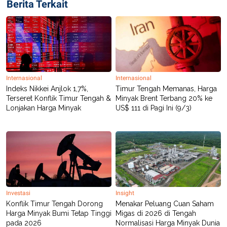
Berita Terkait
POLICY
Internasional
Internasional
Indeks Nikkei Anjlok 1,7%,
Timur Tengah Memanas, Harga
Terseret Konflik Timur Tengah &
Minyak Brent Terbang 20% ke
Lonjakan Harga Minyak
US$ 111 di Pagi Ini (9/3)
Investasi
Insight
Konflik Timur Tengah Dorong
Menakar Peluang Cuan Saham
Harga Minyak Bumi Tetap Tinggi
Migas di 2026 di Tengah
pada 2026
Normalisasi Harga Minyak Dunia