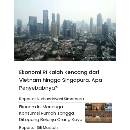
N
S
E
E
W
R
S
E
S
M
E
O
T
N
U
I
P
A
A
K
D
I
V
L
A
S
Ekonomi RI Kalah Kencang dari
K
O
Vietnam hingga Singapura, Apa
R
Penyebabnya?
P
O
R
Reporter Nurtiandriyani Simamora
A
S
Ekonom Ini Menduga
I
Konsumsi Rumah Tangga
K
N
Ditopang Belanja Orang Kaya
I
A
L
T
Reporter Siti Masitoh