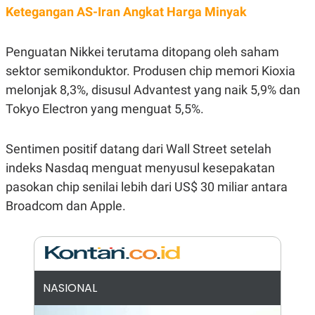
E
Ketegangan AS-Iran Angkat Harga Minyak
R
F
B
O
U
Penguatan Nikkei terutama ditopang oleh saham
K
S
U
I
sektor semikonduktor. Produsen chip memori Kioxia
S
N
melonjak 8,3%, disusul Advantest yang naik 5,9% dan
E
S
Tokyo Electron yang menguat 5,5%.
S
I
N
S
Sentimen positif datang dari Wall Street setelah
I
indeks Nasdaq menguat menyusul kesepakatan
G
H
pasokan chip senilai lebih dari US$ 30 miliar antara
T
Broadcom dan Apple.
S
B
T
E
O
L
C
A
K
N
S
J
E
A
NASIONAL
T
O
U
N
P