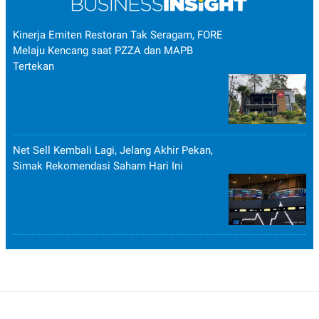
Kinerja Emiten Restoran Tak Seragam, FORE
Melaju Kencang saat PZZA dan MAPB
Tertekan
Net Sell Kembali Lagi, Jelang Akhir Pekan,
Simak Rekomendasi Saham Hari Ini