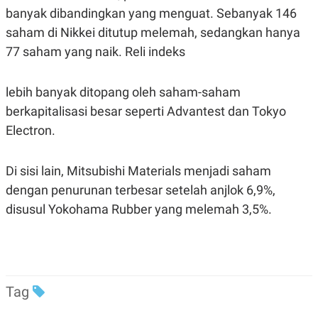
R
T
banyak dibandingkan yang menguat. Sebanyak 146
I
S
saham di Nikkei ditutup melemah, sedangkan hanya
I
77 saham yang naik. Reli indeks
N
G
K
lebih banyak ditopang oleh saham-saham
G
M
berkapitalisasi besar seperti Advantest dan Tokyo
E
D
Electron.
I
A
.
Di sisi lain, Mitsubishi Materials menjadi saham
I
D
dengan penurunan terbesar setelah anjlok 6,9%,
disusul Yokohama Rubber yang melemah 3,5%.
SITEMAP
PROFILE
TERM
OF
USE
PEDOMAN
PEMBERITAAN
Tag
SIBER
PRIVACY