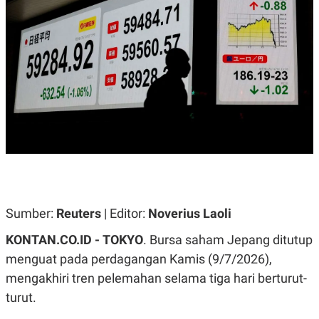
A
A
S
L
I
K
I
E
N
U
D
A
U
N
S
G
T
A
R
N
I
P
I
E
N
L
T
U
E
A
R
N
N
Sumber:
Reuters
| Editor:
Noverius Laoli
G
A
U
S
KONTAN.CO.ID - TOKYO
. Bursa saham Jepang ditutup
S
I
A
O
menguat pada perdagangan Kamis (9/7/2026),
H
N
A
A
mengakhiri tren pelemahan selama tiga hari berturut-
L
turut.
P
R
E
E