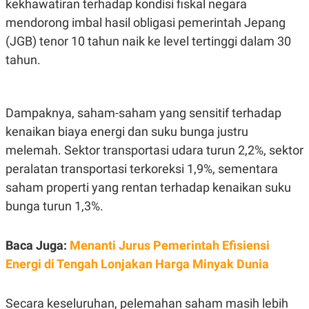
kekhawatiran terhadap kondisi fiskal negara
C
L
A
E
mendorong imbal hasil obligasi pemerintah Jepang
D
A
E
S
(JGB) tenor 10 tahun naik ke level tertinggi dalam 30
M
E
Y
.
tahun.
I
D
L
K
A
I
Dampaknya, saham-saham yang sensitif terhadap
N
N
kenaikan biaya energi dan suku bunga justru
G
E
G
R
melemah. Sektor transportasi udara turun 2,2%, sektor
A
J
N
A
peralatan transportasi terkoreksi 1,9%, sementara
A
E
saham properti yang rentan terhadap kenaikan suku
N
M
C
I
bunga turun 1,3%.
E
T
T
E
A
N
K
Baca Juga:
Menanti Jurus Pemerintah Efisiensi
E
A
Energi di Tengah Lonjakan Harga Minyak Dunia
P
D
A
V
P
E
Secara keseluruhan, pelemahan saham masih lebih
E
R