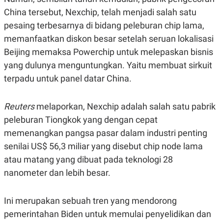
E
E
H
S
China tersebut, Nexchip, telah menjadi salah satu
A
T
T
Y
pesaing terbesarnya di bidang peleburan chip lama,
A
L
memanfaatkan diskon besar setelah seruan lokalisasi
N
E
Beijing memaksa Powerchip untuk melepaskan bisnis
E
A
N
N
yang dulunya menguntungkan. Yaitu membuat sirkuit
G
A
L
L
terpadu untuk panel datar China.
I
I
S
S
H
I
Reuters
melaporkan, Nexchip adalah salah satu pabrik
S
peleburan Tiongkok yang dengan cepat
E
K
X
O
memenangkan pangsa pasar dalam industri penting
E
L
C
O
senilai US$ 56,3 miliar yang disebut chip node lama
U
M
atau matang yang dibuat pada teknologi 28
T
I
nanometer dan lebih besar.
V
E
C
O
Ini merupakan sebuah tren yang mendorong
R
pemerintahan Biden untuk memulai penyelidikan dan
N