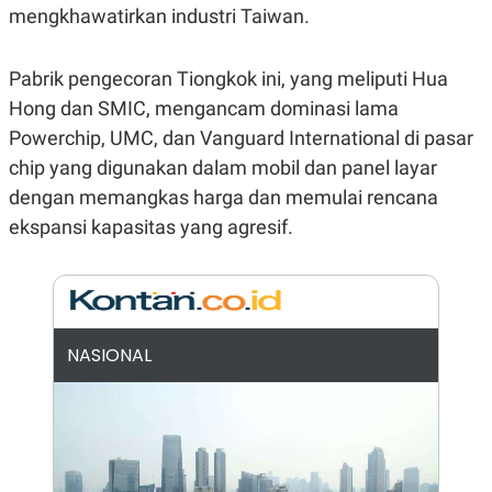
E
mengkhawatirkan industri Taiwan.
R
F
B
O
U
Pabrik pengecoran Tiongkok ini, yang meliputi Hua
K
S
U
I
Hong dan SMIC, mengancam dominasi lama
S
N
Powerchip, UMC, dan Vanguard International di pasar
E
S
chip yang digunakan dalam mobil dan panel layar
S
I
dengan memangkas harga dan memulai rencana
N
ekspansi kapasitas yang agresif.
S
I
G
H
T
S
B
T
E
NASIONAL
O
L
C
A
K
N
S
J
E
A
T
O
U
N
P