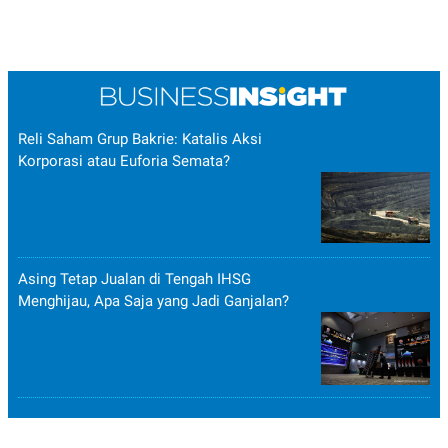
Reli Saham Grup Bakrie: Katalis Aksi
Korporasi atau Euforia Semata?
Asing Tetap Jualan di Tengah IHSG
Menghijau, Apa Saja yang Jadi Ganjalan?