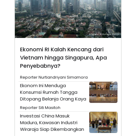
N
S
E
E
W
R
S
E
S
M
E
O
T
N
U
I
P
A
Ekonomi RI Kalah Kencang dari
A
K
Vietnam hingga Singapura, Apa
D
I
V
L
Penyebabnya?
A
S
K
Reporter Nurtiandriyani Simamora
O
Ekonom Ini Menduga
R
P
Konsumsi Rumah Tangga
O
Ditopang Belanja Orang Kaya
R
A
Reporter Siti Masitoh
S
Investasi China Masuk
I
Madura, Kawasan Industri
K
N
I
A
Wiraraja Siap Dikembangkan
L
T