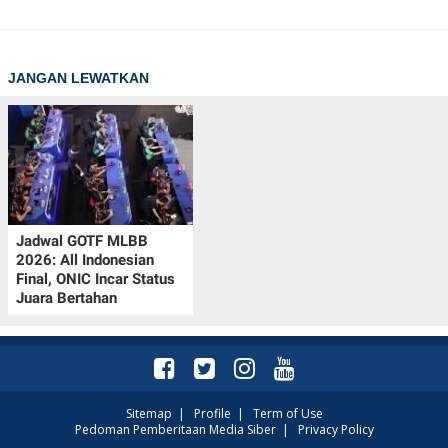
JANGAN LEWATKAN
Jadwal GOTF MLBB
2026: All Indonesian
Final, ONIC Incar Status
Juara Bertahan
Sitemap
|
Profile
|
Term of Use
Pedoman Pemberitaan Media Siber
|
Privacy Policy