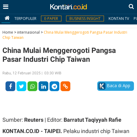
TERPOPULER
E-PAPER
BUSINESS INSIGHT
KONTAN TV
P
Home
>
internasional
>
China Mulai Menggerogoti Pangsa Pasar Industri
Chip Taiwan
MY
China Mulai Menggerogoti Pangsa
KONTAN
Pasar Industri Chip Taiwan
Daftar
Rabu, 12 Februari 2025 | 03:30 WIB
Masuk
Baca di App
BERITA
I
N
N
A
Sumber:
Reuters
| Editor:
Barratut Taqiyyah Rafie
V
S
E
I
KONTAN.CO.ID -
TAIPEI.
Pelaku industri chip Taiwan
S
O
T
N