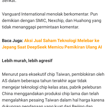
Serikat.
C
L
A
E
D
A
E
S
Vanguard International menolak berkomentar. Pun
M
E
demikian dengan SMIC, Nexchip, dan Huahong yang
Y
.
I
tidak menanggapi permintaan komentar.
D
L
K
A
I
Baca Juga:
Aksi Jual Saham Teknologi Melebar ke
N
N
G
E
Jepang Saat DeepSeek Memicu Pemikiran Ulang AI
G
R
A
J
N
A
Lebih murah, lebih agresif
A
E
N
M
C
I
E
T
Menurut para eksekutif chip Taiwan, pemblokiran oleh
T
E
A
N
AS dalam beberapa tahun terakhir agar tidak
K
mengejar teknologi chip kelas atas, pabrik peleburan
E
A
China menggandakan produksi chip lama dan telah
P
D
A
V
mengalahkan pesaing Taiwan dalam hal harga karena
P
E
E
R
dukungan pendanaan yang kuat dari Beijing dan