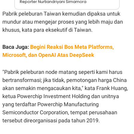
Reporter Nurtiandriyani Simamora
A
I
S
V
K
E
Pabrik peleburan Taiwan kemudian dipaksa untuk
E
mundur atau mengejar proses yang lebih maju dan
M
E
khusus, kata para eksekutif di Taiwan.
N
T
E
R
Baca Juga:
Begini Reaksi Bos Meta Platforms,
I
Microsoft, dan OpenAI Atas DeepSeek
A
N
L
"Pabrik peleburan node matang seperti kami harus
E
S
bertransformasi; jika tidak, pemotongan harga China
T
A
akan semakin mengacaukan kita," kata Frank Huang,
R
ketua Powerchip Investment Holding dan unitnya
I
yang terdaftar Powerchip Manufacturing
Semiconductor Corporation, tempat perusahaan
KANAL
tersebut direorganisasi pada tahun 2019.
P
I
U
M