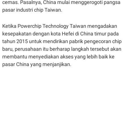
cemas. Pasalnya, China mulai menggerogoti pangsa
A
A
S
L
pasar industri chip Taiwan.
I
K
I
E
N
Ketika Powerchip Technology Taiwan mengadakan
U
D
kesepakatan dengan kota Hefei di China timur pada
A
U
N
S
tahun 2015 untuk mendirikan pabrik pengecoran chip
G
T
A
R
baru, perusahaan itu berharap langkah tersebut akan
N
I
membantu menyediakan akses yang lebih baik ke
P
I
pasar China yang menjanjikan.
E
N
L
T
U
E
A
R
N
N
G
A
U
S
S
I
A
O
H
N
A
A
L
P
R
E
E