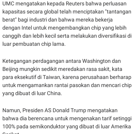
S
A
UMC mengatakan kepada Reuters bahwa perluasan
A
G
kapasitas secara global telah menciptakan "tantangan
T
E
D
S
berat" bagi industri dan bahwa mereka bekerja
A
T
dengan Intel untuk mengembangkan chip yang lebih
A
canggih dan lebih kecil serta melakukan diversifikasi di
K
L
O
I
luar pembuatan chip lama.
N
P
T
S
A
U
Ketegangan perdagangan antara Washington dan
N
S
T
Beijing mungkin sedikit meredakan rasa sakit, kata
V
para eksekutif di Taiwan, karena perusahaan berharap
untuk mengamankan rantai pasokan dan mencari chip
JARINGAN
yang dibuat di luar China.
K
P
O
R
Namun, Presiden AS Donald Trump mengatakan
N
E
T
S
bahwa dia berencana untuk mengenakan tarif setinggi
A
S
100% pada semikonduktor yang dibuat di luar Amerika
N
R
A
E