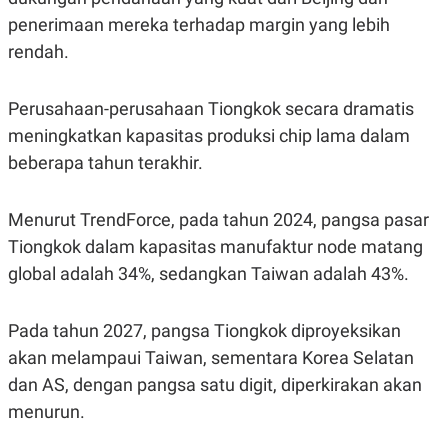
R
T
penerimaan mereka terhadap margin yang lebih
I
S
rendah.
I
N
G
Perusahaan-perusahaan Tiongkok secara dramatis
K
G
meningkatkan kapasitas produksi chip lama dalam
M
beberapa tahun terakhir.
E
D
I
A
Menurut TrendForce, pada tahun 2024, pangsa pasar
.
I
Tiongkok dalam kapasitas manufaktur node matang
D
global adalah 34%, sedangkan Taiwan adalah 43%.
Pada tahun 2027, pangsa Tiongkok diproyeksikan
SITEMAP
PROFILE
TERM
OF
akan melampaui Taiwan, sementara Korea Selatan
USE
dan AS, dengan pangsa satu digit, diperkirakan akan
PEDOMAN
PEMBERITAAN
menurun.
SIBER
PRIVACY