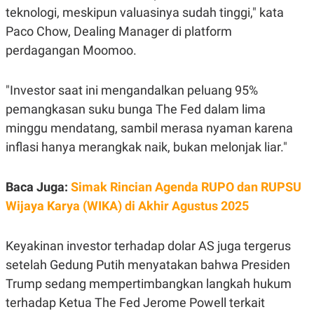
C
L
teknologi, meskipun valuasinya sudah tinggi," kata
A
E
D
A
Paco Chow, Dealing Manager di platform
E
S
M
E
perdagangan Moomoo.
Y
.
I
D
"Investor saat ini mengandalkan peluang 95%
L
K
pemangkasan suku bunga The Fed dalam lima
A
I
N
N
minggu mendatang, sambil merasa nyaman karena
G
E
G
R
inflasi hanya merangkak naik, bukan melonjak liar."
A
J
N
A
A
E
Baca Juga:
Simak Rincian Agenda RUPO dan RUPSU
N
M
C
I
Wijaya Karya (WIKA) di Akhir Agustus 2025
E
T
T
E
A
N
Keyakinan investor terhadap dolar AS juga tergerus
K
setelah Gedung Putih menyatakan bahwa Presiden
E
A
P
D
Trump sedang mempertimbangkan langkah hukum
A
V
P
E
terhadap Ketua The Fed Jerome Powell terkait
E
R