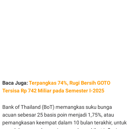
E
E
H
S
A
T
T
Y
A
L
N
E
E
A
N
N
G
A
L
L
I
I
S
S
H
I
S
E
K
X
O
E
L
Baca Juga:
Terpangkas 74%, Rugi Bersih GOTO
C
O
U
M
Tersisa Rp 742 Miliar pada Semester I-2025
T
I
V
Bank of Thailand (BoT) memangkas suku bunga
E
C
acuan sebesar 25 basis poin menjadi 1,75%, atau
O
R
pemangkasan keempat dalam 10 bulan terakhir, untuk
N