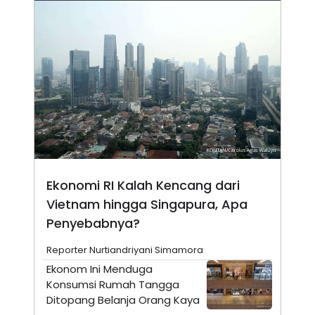
N
S
E
E
W
R
S
E
S
M
E
O
T
N
U
I
P
A
A
K
D
I
V
L
A
S
K
Ekonomi RI Kalah Kencang dari
O
R
Vietnam hingga Singapura, Apa
P
Penyebabnya?
O
R
A
Reporter Nurtiandriyani Simamora
S
I
Ekonom Ini Menduga
Konsumsi Rumah Tangga
K
N
I
A
Ditopang Belanja Orang Kaya
L
T