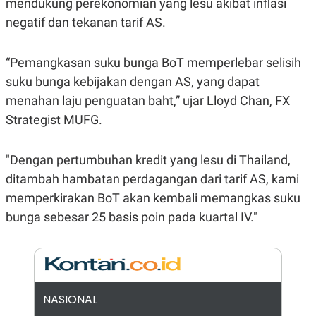
mendukung perekonomian yang lesu akibat inflasi
E
R
negatif dan tekanan tarif AS.
F
B
O
U
K
S
“Pemangkasan suku bunga BoT memperlebar selisih
U
I
S
N
suku bunga kebijakan dengan AS, yang dapat
E
menahan laju penguatan baht,” ujar Lloyd Chan, FX
S
S
Strategist MUFG.
I
N
S
I
"Dengan pertumbuhan kredit yang lesu di Thailand,
G
ditambah hambatan perdagangan dari tarif AS, kami
H
T
memperkirakan BoT akan kembali memangkas suku
S
B
bunga sebesar 25 basis poin pada kuartal IV."
T
E
O
L
C
A
K
N
S
J
E
A
T
O
NASIONAL
U
N
P