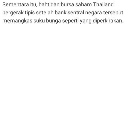
Sementara itu, baht dan bursa saham Thailand
R
G
S
I
bergerak tipis setelah bank sentral negara tersebut
O
O
N
N
memangkas suku bunga seperti yang diperkirakan.
A
A
L
L
F
I
N
A
N
C
E
Y
C
A
A
N
R
G
I
T
T
E
A
R
H
.
U
.
.
K
L
E
I
S
F