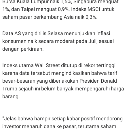
Bursa Kuala Lumpur naik 1,5%, Singapura menguat
S
A
A
G
1%, dan Taipei menguat 0,9%. Indeks MSCI untuk
T
E
D
S
saham pasar berkembang Asia naik 0,3%.
A
T
A
Data AS yang dirilis Selasa menunjukkan inflasi
K
L
konsumen naik secara moderat pada Juli, sesuai
O
I
N
P
dengan perkiraan.
T
S
A
U
N
S
T
Indeks utama Wall Street ditutup di rekor tertinggi
V
karena data tersebut mengindikasikan bahwa tarif
besar-besaran yang diberlakukan Presiden Donald
JARINGAN
Trump sejauh ini belum banyak mempengaruhi harga
barang.
K
P
O
R
N
E
T
S
A
S
"Jelas bahwa hampir setiap kabar positif mendorong
N
R
investor menaruh dana ke pasar, terutama saham
A
E