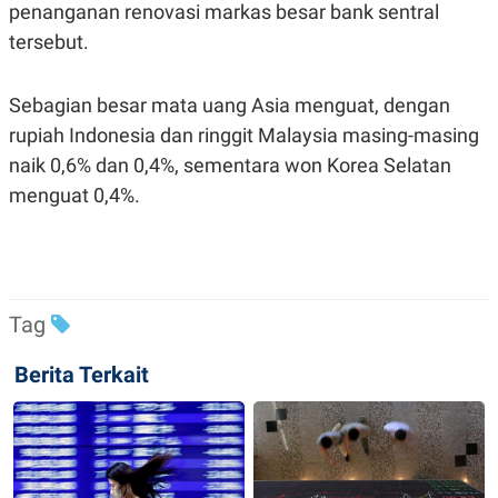
penanganan renovasi markas besar bank sentral
R
T
I
tersebut.
S
I
N
G
Sebagian besar mata uang Asia menguat, dengan
K
rupiah Indonesia dan ringgit Malaysia masing-masing
G
naik 0,6% dan 0,4%, sementara won Korea Selatan
M
E
menguat 0,4%.
D
I
A
.
I
D
Tag
Berita Terkait
SITEMAP
PROFILE
TERM
OF
USE
PEDOMAN
PEMBERITAAN
SIBER
PRIVACY