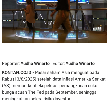
A
A
S
L
I
K
I
E
N
U
D
A
U
N
S
G
T
A
R
N
I
P
I
E
N
L
T
Reporter:
U
E
Yudho Winarto
| Editor:
Yudho Winarto
A
R
N
N
KONTAN.CO.ID -
Pasar saham Asia menguat pada
G
A
Rabu (13/8/2025) setelah data inflasi Amerika Serikat
U
S
S
I
(AS) memperkuat ekspektasi pemangkasan suku
A
O
H
N
bunga acuan The Fed pada September, sehingga
A
A
L
meningkatkan selera risiko investor.
P
R
E
E