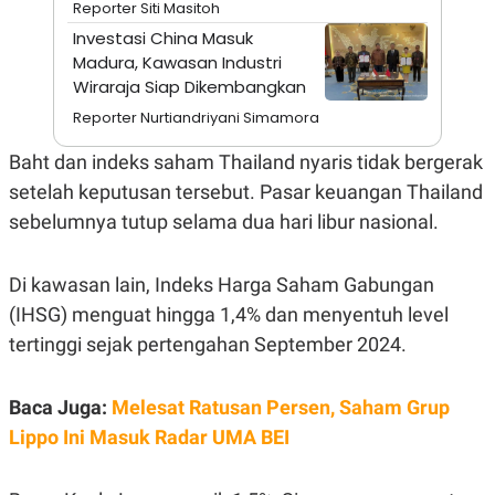
Reporter Siti Masitoh
A
I
S
V
Investasi China Masuk
K
E
Madura, Kawasan Industri
E
M
Wiraraja Siap Dikembangkan
E
N
Reporter Nurtiandriyani Simamora
T
E
Baht dan indeks saham Thailand nyaris tidak bergerak
R
I
setelah keputusan tersebut. Pasar keuangan Thailand
A
sebelumnya tutup selama dua hari libur nasional.
N
L
E
Di kawasan lain, Indeks Harga Saham Gabungan
S
T
(IHSG) menguat hingga 1,4% dan menyentuh level
A
R
tertinggi sejak pertengahan September 2024.
I
Baca Juga:
Melesat Ratusan Persen, Saham Grup
KANAL
Lippo Ini Masuk Radar UMA BEI
P
I
U
M