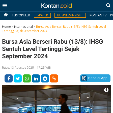
TERPOPULER
E-PAPER
BUSINESS INSIGHT
KONTAN TV
P
Home
>
internasional
>
Bursa Asia Berseri Rabu (13/8): IHSG Sentuh Level
Tertinggi Sejak September 2024
MY
Bursa Asia Berseri Rabu (13/8): IHSG
KONTAN
Sentuh Level Tertinggi Sejak
Daftar
September 2024
Masuk
Rabu, 13 Agustus 2025 | 17:25 WIB
Baca di App
BERITA
I
N
N
A
V
S
E
I
S
O
T
N