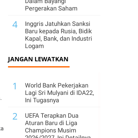
Dalam Bayangi
Pergerakan Saham
4
Inggris Jatuhkan Sanksi
Baru kepada Rusia, Bidik
Kapal, Bank, dan Industri
Logam
JANGAN LEWATKAN
5
Bursa Global Turun
Kamis (6/8) Jelang Data
Tenaga Kerja AS, Harga
1
Minyak Melonjak
World Bank Pekerjakan
Lagi Sri Mulyani di IDA22,
6
.
ConocoPhillips Ganti
Ini Tugasnya
CEO di Tengah Lonjakan
2
Laba Terbesar Sejak
UEFA Terapkan Dua
2022
Aturan Baru di Liga
ka
Champions Musim
7
Harga Emas Pangkas
2026/2027, Ini Detailnya