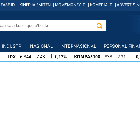
EASE.ID
|
KINERJA EMITEN
|
MOMSMONEY.ID
|
KGMEDIA.ID
|
ADVERTISIN
INDUSTRI
NASIONAL
INTERNASIONAL
PERSONAL FINA
IDX
6.344 -7,43
KOMPAS100
833 -2,31
-0,12%
-0
IDX
6.344 -7,43
KOMPAS100
833 -2,31
-0,12%
-0,
KOMPAS100
833 -2,31
LQ45
631 -3,13
-0,28%
-0,