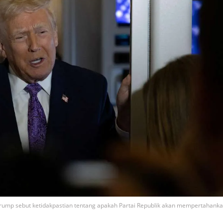
ump sebut ketidakpastian tentang apakah Partai Republik akan mempertahank