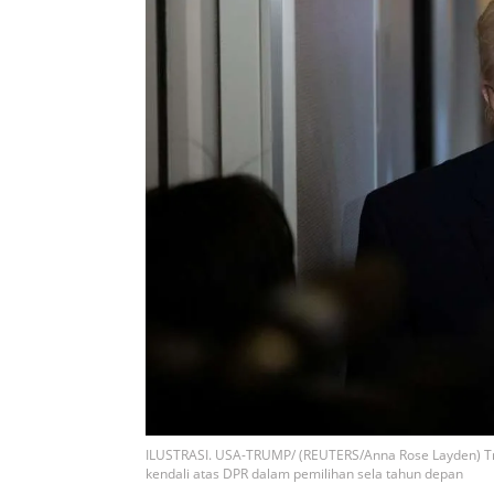
ILUSTRASI. USA-TRUMP/ (REUTERS/Anna Rose Layden) Tr
kendali atas DPR dalam pemilihan sela tahun depan