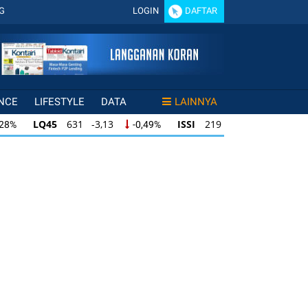
G
LOGIN
DAFTAR
NCE
LIFESTYLE
DATA
LAINNYA
LQ45
631 -3,13
ISSI
219 -0,63
,28%
-0,49%
-0,29%
LQ45
631 -3,13
ISSI
219 -0,63
28%
-0,49%
-0,29%
ISSI
219 -0,63
IDX30
354 -1,64
49%
-0,29%
-0,46%