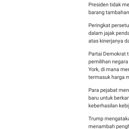
Presiden tidak m
barang tambahan,
Peringkat perset
dalam jajak penda
atas kinerjanya d
Partai Demokrat
pemilihan negara 
York, di mana me
termasuk harga m
Para pejabat men
baru untuk berka
keberhasilan keb
Trump mengatakan
menambah pengha