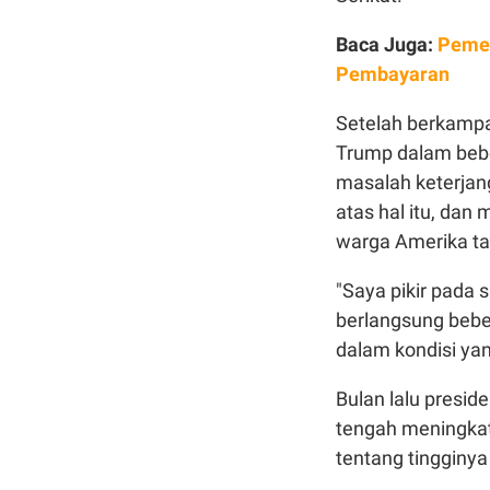
Baca Juga:
Pemeg
Pembayaran
Setelah berkampan
Trump dalam bebe
masalah keterjan
atas hal itu, da
warga Amerika t
"Saya pikir pada 
berlangsung beber
dalam kondisi ya
Bulan lalu presid
tengah meningka
tentang tingginy