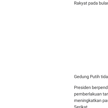
Rakyat pada bul
Gedung Putih tid
Presiden berpend
pemberlakuan tari
meningkatkan pas
Serikat.