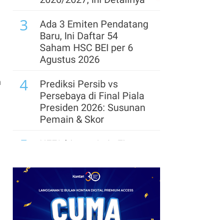
Penguatan, Kenaikan
3
Minyak akibat Iran Tekan
Ada 3 Emiten Pendatang
Sentimen Pasar
Baru, Ini Daftar 54
Saham HSC BEI per 6
8
Dolar AS Menguat
Agustus 2026
terhadap Yen Jelang Rilis
4
Data Tenaga Kerja AS
n
Prediksi Persib vs
Persebaya di Final Piala
9
AS Terapkan Tarif 15%
Presiden 2026: Susunan
atas Produk Polysilicon,
Pemain & Skor
Trump Bidik Dominasi
5
China
UEFA hingga Luis Figo,
Ini Daftar Pihak yang
Menentang Gianni
Infantino
6
Krisis Migrasi Ancam
Status Maroko sebagai