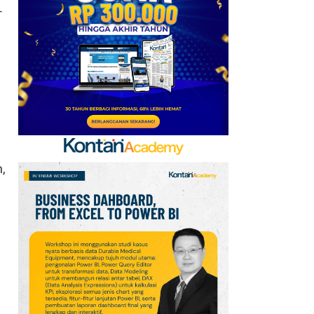
Tuan Rumah Piala Dunia
-
2030
7
Tema dan Logo Hari
Pramuka Ke-65 Tahun
2026: Aktif Dukung
Swasembada Pangan
Nasional
8
Apa Saja Syarat
,
Pencairan JHT 10%? Cek
Dokumen dan Panduan
untuk Peserta BPJSTK
9
Tema dan Kegiatan Hari
Hutan Indonesia 7
Agustus 2026:
Kampanye