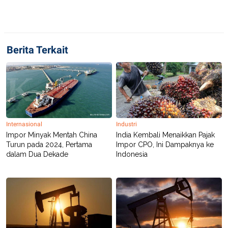
C
L
A
E
D
A
E
S
M
E
Y
.
Berita Terkait
I
D
L
K
A
I
N
N
G
E
G
R
A
J
N
A
Internasional
Industri
A
E
Impor Minyak Mentah China
India Kembali Menaikkan Pajak
N
M
Turun pada 2024, Pertama
Impor CPO, Ini Dampaknya ke
C
I
E
T
dalam Dua Dekade
Indonesia
T
E
A
N
K
E
A
P
D
A
V
P
E
E
R