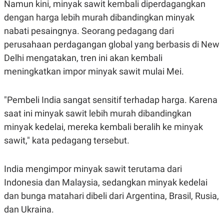
Namun kini, minyak sawit kembali diperdagangkan
S
A
A
G
dengan harga lebih murah dibandingkan minyak
T
E
D
S
nabati pesaingnya. Seorang pedagang dari
A
T
perusahaan perdagangan global yang berbasis di New
A
Delhi mengatakan, tren ini akan kembali
K
L
meningkatkan impor minyak sawit mulai Mei.
O
I
N
P
T
S
A
U
"Pembeli India sangat sensitif terhadap harga. Karena
N
S
T
saat ini minyak sawit lebih murah dibandingkan
V
minyak kedelai, mereka kembali beralih ke minyak
sawit," kata pedagang tersebut.
JARINGAN
India mengimpor minyak sawit terutama dari
K
P
O
R
Indonesia dan Malaysia, sedangkan minyak kedelai
N
E
T
S
dan bunga matahari dibeli dari Argentina, Brasil, Rusia,
A
S
dan Ukraina.
N
R
A
E