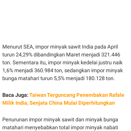
E
E
H
S
A
T
T
Y
A
L
N
E
E
A
N
N
G
A
L
L
Menurut SEA, impor minyak sawit India pada April
I
I
turun 24,29% dibandingkan Maret menjadi 321.446
S
S
H
I
ton. Sementara itu, impor minyak kedelai justru naik
S
1,6% menjadi 360.984 ton, sedangkan impor minyak
E
K
X
O
bunga matahari turun 5,5% menjadi 180.128 ton.
E
L
C
O
U
M
Baca Juga:
Taiwan Terguncang Penembakan Rafale
T
I
Milik India, Senjata China Mulai Diperhitungkan
V
E
C
O
Penurunan impor minyak sawit dan minyak bunga
R
matahari menyebabkan total impor minyak nabati
N