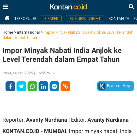
TERPOPULER
E-PAPER
BUSINESS INSIGHT
KONTAN TV
P
Home
>
internasional
>
Impor Minyak Nabati India Anjlok ke Level Terendah
dalam Empat Tahun
MY
Impor Minyak Nabati India Anjlok ke
KONTAN
Level Terendah dalam Empat Tahun
Daftar
Rabu, 14 Mei 2025 | 16:55 WIB
Masuk
Baca di App
BERITA
I
N
N
A
Reporter:
Avanty Nurdiana
| Editor:
Avanty Nurdiana
V
S
E
I
KONTAN.CO.ID - MUMBAI
. Impor minyak nabati India
S
O
T
N