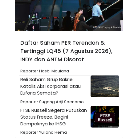
N
S
E
E
W
R
S
E
S
M
E
O
T
N
U
I
Daftar Saham PER Terendah &
P
A
Tertinggi LQ45 (7 Agustus 2026),
A
K
D
I
INDY dan ANTM Disorot
V
L
A
Reporter Hasbi Maulana
S
K
Reli Saham Grup Bakrie:
O
Katalis Aksi Korporasi atau
R
Euforia Semata?
P
O
Reporter Sugeng Adji Soenarso
R
A
FTSE Russell Segera Putuskan
S
Status Freeze, Begini
I
Dampaknya ke IHSG
K
N
I
A
Reporter Yuliana Hema
L
T