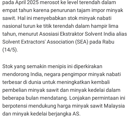
pada April 2025 merosot ke level terendah dalam
A
A
S
L
empat tahun karena penurunan tajam impor minyak
I
sawit. Hal ini menyebabkan stok minyak nabati
K
I
nasional turun ke titik terendah dalam hampir lima
E
N
U
D
tahun, menurut Asosiasi Ekstraktor Solvent India alias
A
U
N
S
Solvent Extractors' Association (SEA) pada Rabu
G
T
(14/5).
A
R
N
I
P
I
Stok yang semakin menipis ini diperkirakan
E
N
L
T
mendorong India, negara pengimpor minyak nabati
U
E
A
R
terbesar di dunia untuk meningkatkan kembali
N
N
pembelian minyak sawit dan minyak kedelai dalam
G
A
U
S
beberapa bulan mendatang. Lonjakan permintaan ini
S
I
A
O
berpotensi mendukung harga minyak sawit Malaysia
H
N
dan minyak kedelai berjangka AS.
A
A
L
P
R
E
E