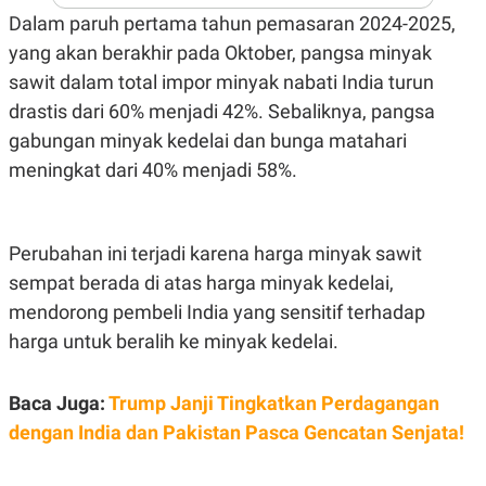
A
I
Dalam paruh pertama tahun pemasaran 2024-2025,
S
V
K
E
yang akan berakhir pada Oktober, pangsa minyak
E
M
sawit dalam total impor minyak nabati India turun
E
drastis dari 60% menjadi 42%. Sebaliknya, pangsa
N
T
gabungan minyak kedelai dan bunga matahari
E
R
meningkat dari 40% menjadi 58%.
I
A
N
L
Perubahan ini terjadi karena harga minyak sawit
E
S
sempat berada di atas harga minyak kedelai,
T
mendorong pembeli India yang sensitif terhadap
A
R
harga untuk beralih ke minyak kedelai.
I
Baca Juga:
Trump Janji Tingkatkan Perdagangan
KANAL
dengan India dan Pakistan Pasca Gencatan Senjata!
P
I
U
M