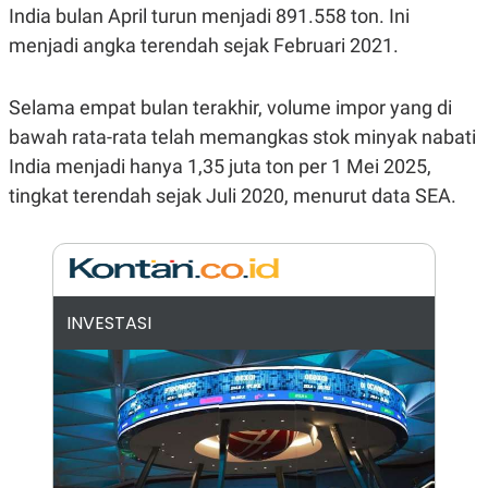
E
India bulan April turun menjadi 891.558 ton. Ini
R
menjadi angka terendah sejak Februari 2021.
F
B
O
U
K
S
U
I
Selama empat bulan terakhir, volume impor yang di
S
N
bawah rata-rata telah memangkas stok minyak nabati
E
S
India menjadi hanya 1,35 juta ton per 1 Mei 2025,
S
I
tingkat terendah sejak Juli 2020, menurut data SEA.
N
S
I
G
H
T
INVESTASI
S
B
T
E
O
L
C
A
K
N
S
J
E
A
T
O
U
N
P