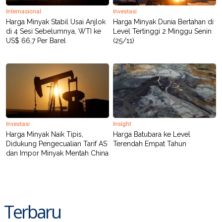
R
T
Internasional
Investasi
I
S
Harga Minyak Stabil Usai Anjlok
Harga Minyak Dunia Bertahan di
I
di 4 Sesi Sebelumnya, WTI ke
Level Tertinggi 2 Minggu Senin
N
US$ 66,7 Per Barel
(25/11)
G
K
G
M
E
D
I
A
.
I
Investasi
Insight
D
Harga Minyak Naik Tipis,
Harga Batubara ke Level
Didukung Pengecualian Tarif AS
Terendah Empat Tahun
dan Impor Minyak Mentah China
SITEMAP
PROFILE
TERM
OF
USE
PEDOMAN
PEMBERITAAN
Terbaru
SIBER
PRIVACY