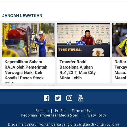
JANGAN LEWATKAN
Kepemilikan Saham
Transfer Rodri:
Daftar
RAJA oleh Pemerintah
Barcelona Ajukan
Terka
Norwegia Naik, Cek
Rp1,23 T, Man City
Masa:
Kondisi Pasca Stock
Minta Lebih
Messi
Split
Sitemap
|
Profile
|
Term of Use
Pedoman Pemberitaan Media Siber
|
Privacy Policy
Promo Superindo 10–13
Disclaimer: Seluruh konten berita yang ditayangkan di kontan.co.id ini