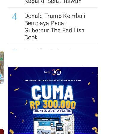
Kapal di Selat Taiwan
4
Donald Trump Kembali
Berupaya Pecat
Gubernur The Fed Lisa
Cook
5
Presiden Federasi
Argentina: Lionel Messi
Sendiri yang Tentukan
Waktu Pensiun
6
Pemerintah Trump
Siapkan US$ 3 Miliar
untuk Proyek Mineral
Strategis AS
7
Update Daftar Paspor
Terkuat di Dunia 2026: