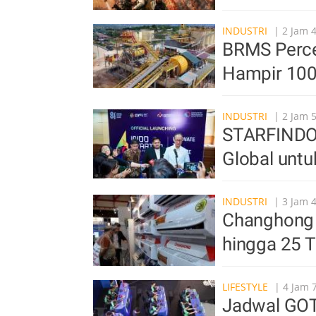
INDUSTRI
| 2 Jam 
BRMS Percep
Hampir 100
INDUSTRI
| 2 Jam 
STARFINDO B
Global untu
INDUSTRI
| 3 Jam 
Changhong 
hingga 25 
LIFESTYLE
| 4 Jam 
Jadwal GOT