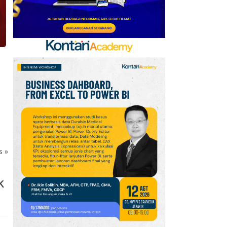
Singapura Masih yang
Terbaik
8
Harga Emas Melonjak ke
Level Tertinggi 7 Pekan,
Data Jobs AS Jadi
Pendorong
9
Harga Minyak Brent Naik
US$ 1, Pasar Cemas
Perang Iran Belum
Berakhir
ks
»
10
Houthi Serang Marib
k
Lagi, PBB Peringatkan
Yaman di Ambang
Konflik Lebih Luas