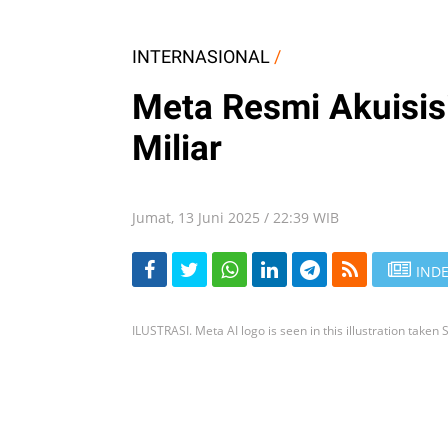
INTERNASIONAL
/
Meta Resmi Akuisisi
Miliar
Jumat, 13 Juni 2025 / 22:39 WIB
INDE
ILUSTRASI. Meta AI logo is seen in this illustration take