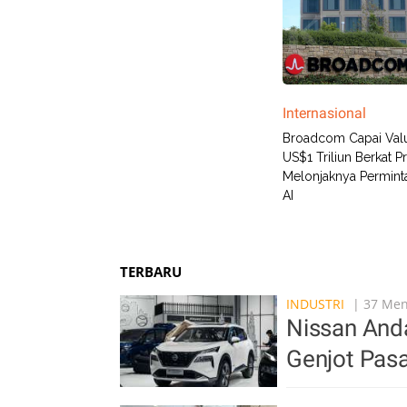
Internasional
Broadcom Capai Valu
US$1 Triliun Berkat Pr
Melonjaknya Permint
AI
TERBARU
INDUSTRI
| 37 Meni
Nissan Anda
Genjot Pasa