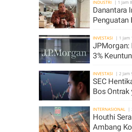
INDUSTRI
| 1 Jam 8
Danantara In
Penguatan 
INVESTASI
| 1 Jam 
JPMorgan: 
3% Keuntun
INVESTASI
| 2 Jam 
SEC Hentika
Bos Ontrak
INTERNASIONAL
| 
Houthi Sera
Ambang Kon