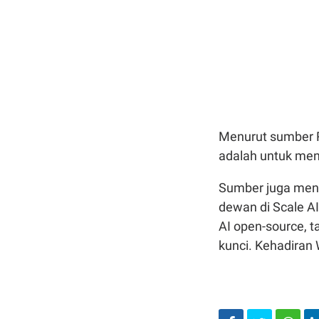
Menurut sumber R
adalah untuk men
Sumber juga men
dewan di Scale A
AI open-source, t
kunci. Kehadira