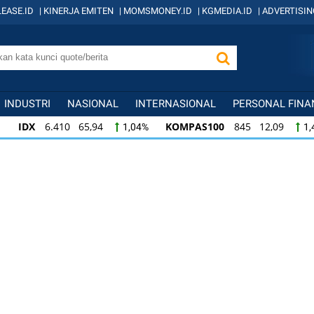
EASE.ID
|
KINERJA EMITEN
|
MOMSMONEY.ID
|
KGMEDIA.ID
|
ADVERTISIN
INDUSTRI
NASIONAL
INTERNASIONAL
PERSONAL FINA
IDX
6.410 65,94
KOMPAS100
845 12,09
1,04%
1,
KOMPAS100
845 12,09
LQ45
640 9,44
1,45%
1,5
LQ45
640 9,44
ISSI
222 2,82
IDX3
1,50%
1,29%