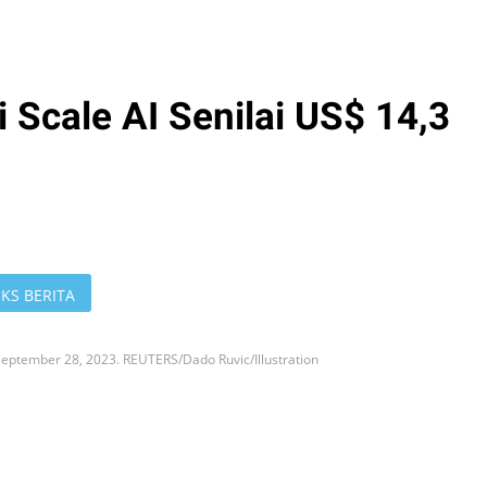
 Scale AI Senilai US$ 14,3
KS BERITA
n September 28, 2023. REUTERS/Dado Ruvic/Illustration