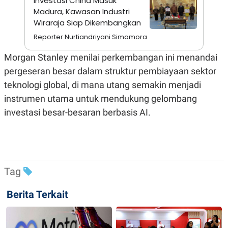
Investasi China Masuk
S
A
Madura, Kawasan Industri
A
G
T
E
Wiraraja Siap Dikembangkan
D
S
A
Reporter Nurtiandriyani Simamora
T
A
Morgan Stanley menilai perkembangan ini menandai
K
L
pergeseran besar dalam struktur pembiayaan sektor
O
I
N
P
teknologi global, di mana utang semakin menjadi
T
S
instrumen utama untuk mendukung gelombang
A
U
N
S
investasi besar-besaran berbasis AI.
T
V
JARINGAN
Tag
K
P
O
R
N
E
Berita Terkait
T
S
A
S
N
R
A
E