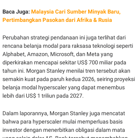
E
R
Baca Juga:
Malaysia Cari Sumber Minyak Baru,
F
B
O
U
Pertimbangkan Pasokan dari Afrika & Rusia
K
S
U
I
S
N
Perubahan strategi pendanaan ini juga terlihat dari
E
S
rencana belanja modal para raksasa teknologi seperti
S
Alphabet, Amazon, Microsoft, dan Meta yang
I
N
diperkirakan mencapai sekitar US$ 700 miliar pada
S
I
tahun ini. Morgan Stanley menilai tren tersebut akan
G
H
semakin kuat pada paruh kedua 2026, seiring proyeksi
T
belanja modal hyperscaler yang dapat menembus
S
B
lebih dari US$ 1 triliun pada 2027.
T
E
O
L
C
A
K
N
Dalam laporannya, Morgan Stanley juga mencatat
S
J
E
A
bahwa para hyperscaler mulai memperluas basis
T
O
investor dengan menerbitkan obligasi dalam mata
U
N
P