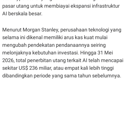
R
G
pasar utang untuk membiayai ekspansi infrastruktur
S
I
O
O
AI berskala besar.
N
N
A
A
L
L
Menurut Morgan Stanley, perusahaan teknologi yang
F
I
selama ini dikenal memiliki arus kas kuat mulai
N
A
mengubah pendekatan pendanaannya seiring
N
melonjaknya kebutuhan investasi. Hingga 31 Mei
C
E
2026, total penerbitan utang terkait AI telah mencapai
Y
C
sekitar US$ 236 miliar, atau empat kali lebih tinggi
A
A
N
R
dibandingkan periode yang sama tahun sebelumnya.
G
I
T
T
E
A
R
H
.
U
.
.
K
L
E
I
S
F