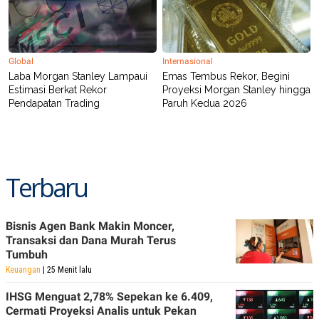
R
T
I
S
I
N
Global
Internasional
G
Laba Morgan Stanley Lampaui
Emas Tembus Rekor, Begini
K
Estimasi Berkat Rekor
Proyeksi Morgan Stanley hingga
G
Pendapatan Trading
Paruh Kedua 2026
M
E
D
I
A
.
I
Terbaru
D
Bisnis Agen Bank Makin Moncer,
SITEMAP
PROFILE
TERM
Transaksi dan Dana Murah Terus
OF
Tumbuh
USE
Keuangan
| 25 Menit lalu
PEDOMAN
PEMBERITAAN
IHSG Menguat 2,78% Sepekan ke 6.409,
SIBER
Cermati Proyeksi Analis untuk Pekan
PRIVACY