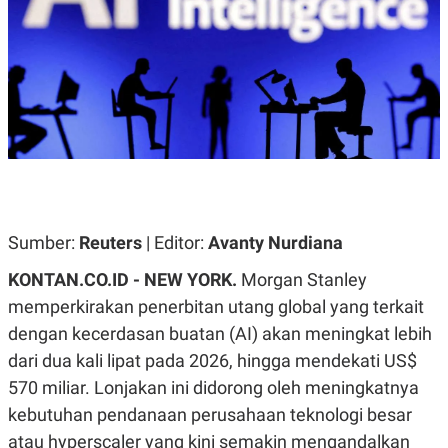
A
A
S
L
I
K
I
E
N
U
D
A
U
N
S
G
T
A
R
N
I
P
I
E
N
Sumber:
Reuters
| Editor:
Avanty Nurdiana
L
T
U
E
A
R
KONTAN.CO.ID - NEW YORK.
Morgan Stanley
N
N
memperkirakan penerbitan utang global yang terkait
G
A
U
S
dengan kecerdasan buatan (AI) akan meningkat lebih
S
I
A
O
dari dua kali lipat pada 2026, hingga mendekati US$
H
N
570 miliar. Lonjakan ini didorong oleh meningkatnya
A
A
L
kebutuhan pendanaan perusahaan teknologi besar
P
R
atau hyperscaler yang kini semakin mengandalkan
E
E