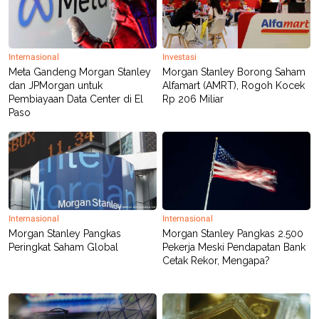
C
L
A
E
D
A
E
S
M
E
Internasional
Investasi
Y
.
I
Meta Gandeng Morgan Stanley
Morgan Stanley Borong Saham
D
dan JPMorgan untuk
Alfamart (AMRT), Rogoh Kocek
Pembiayaan Data Center di El
Rp 206 Miliar
L
K
Paso
A
I
N
N
G
E
G
R
A
J
N
A
A
E
N
M
C
I
E
T
Internasional
Internasional
T
E
Morgan Stanley Pangkas
Morgan Stanley Pangkas 2.500
A
N
Peringkat Saham Global
Pekerja Meski Pendapatan Bank
K
Cetak Rekor, Mengapa?
E
A
P
D
A
V
P
E
E
R