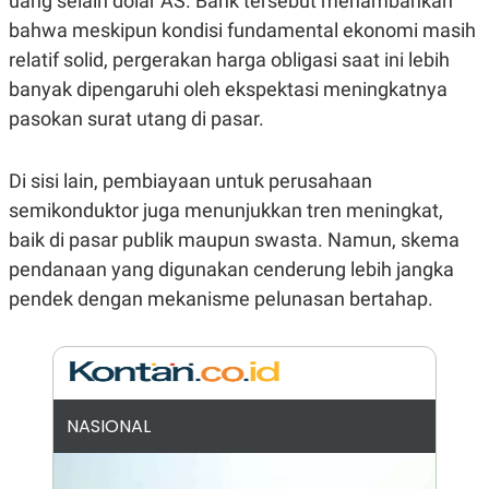
uang selain dolar AS. Bank tersebut menambahkan
N
S
bahwa meskipun kondisi fundamental ekonomi masih
E
E
W
R
relatif solid, pergerakan harga obligasi saat ini lebih
S
E
banyak dipengaruhi oleh ekspektasi meningkatnya
S
M
E
O
pasokan surat utang di pasar.
T
N
U
I
P
A
Di sisi lain, pembiayaan untuk perusahaan
A
K
D
I
semikonduktor juga menunjukkan tren meningkat,
V
L
baik di pasar publik maupun swasta. Namun, skema
A
S
pendanaan yang digunakan cenderung lebih jangka
K
O
pendek dengan mekanisme pelunasan bertahap.
R
P
O
R
A
S
I
NASIONAL
K
N
I
A
L
T