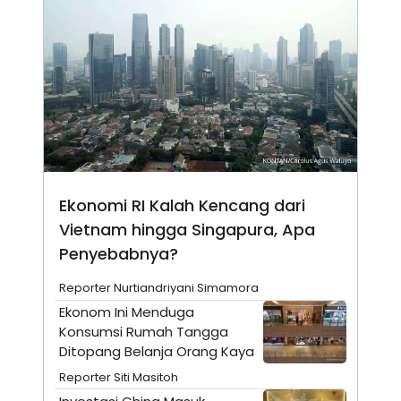
A
I
S
V
K
E
E
M
E
N
T
E
R
I
A
N
L
Ekonomi RI Kalah Kencang dari
E
Vietnam hingga Singapura, Apa
S
T
Penyebabnya?
A
R
I
Reporter Nurtiandriyani Simamora
Ekonom Ini Menduga
Konsumsi Rumah Tangga
KANAL
Ditopang Belanja Orang Kaya
Reporter Siti Masitoh
P
I
U
M