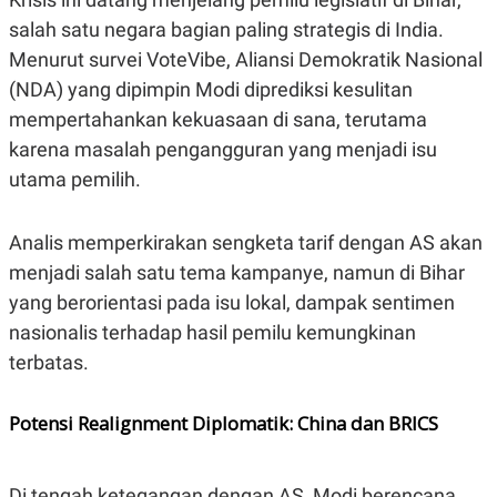
C
L
A
E
salah satu negara bagian paling strategis di India.
D
A
Menurut survei VoteVibe, Aliansi Demokratik Nasional
E
S
M
E
(NDA) yang dipimpin Modi diprediksi kesulitan
Y
.
I
mempertahankan kekuasaan di sana, terutama
D
karena masalah pengangguran yang menjadi isu
L
K
A
I
utama pemilih.
N
N
G
E
G
R
Analis memperkirakan sengketa tarif dengan AS akan
A
J
N
A
menjadi salah satu tema kampanye, namun di Bihar
A
E
yang berorientasi pada isu lokal, dampak sentimen
N
M
C
I
nasionalis terhadap hasil pemilu kemungkinan
E
T
T
E
terbatas.
A
N
K
E
A
Potensi Realignment Diplomatik: China dan BRICS
P
D
A
V
P
E
E
R
Di tengah ketegangan dengan AS, Modi berencana