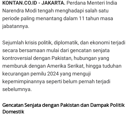
KONTAN.CO.ID - JAKARTA.
Perdana Menteri India
A
A
S
L
Narendra Modi tengah menghadapi salah satu
I
periode paling menantang dalam 11 tahun masa
K
I
jabatannya.
E
N
U
D
A
U
N
S
Sejumlah krisis politik, diplomatik, dan ekonomi terjadi
G
T
A
R
secara bersamaan mulai dari gencatan senjata
N
I
kontroversial dengan Pakistan, hubungan yang
P
I
memburuk dengan Amerika Serikat, hingga tuduhan
E
N
L
T
kecurangan pemilu 2024 yang menguji
U
E
A
R
kepemimpinannya seperti belum pernah terjadi
N
N
G
A
sebelumnya.
U
S
S
I
A
O
Gencatan Senjata dengan Pakistan dan Dampak Politik
H
N
Domestik
A
A
L
P
R
E
E