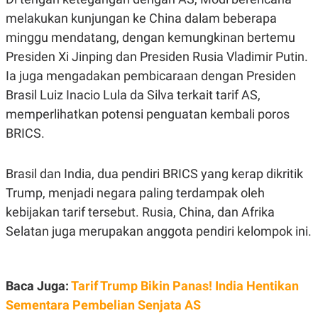
R
T
melakukan kunjungan ke China dalam beberapa
I
S
minggu mendatang, dengan kemungkinan bertemu
I
N
Presiden Xi Jinping dan Presiden Rusia Vladimir Putin.
G
Ia juga mengadakan pembicaraan dengan Presiden
K
G
Brasil Luiz Inacio Lula da Silva terkait tarif AS,
M
memperlihatkan potensi penguatan kembali poros
E
D
BRICS.
I
A
.
Brasil dan India, dua pendiri BRICS yang kerap dikritik
I
D
Trump, menjadi negara paling terdampak oleh
kebijakan tarif tersebut. Rusia, China, dan Afrika
Selatan juga merupakan anggota pendiri kelompok ini.
SITEMAP
PROFILE
TERM
OF
USE
PEDOMAN
Baca Juga:
Tarif Trump Bikin Panas! India Hentikan
PEMBERITAAN
SIBER
Sementara Pembelian Senjata AS
PRIVACY