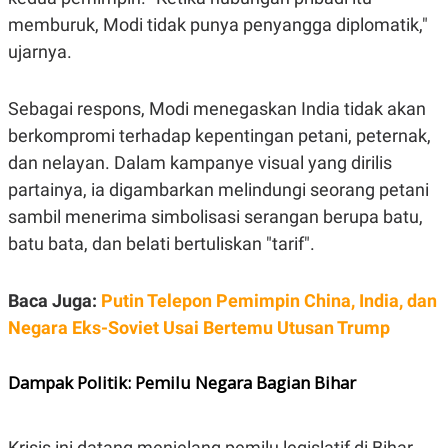
S
A
A
G
memburuk, Modi tidak punya penyangga diplomatik,"
T
E
ujarnya.
D
S
A
T
A
Sebagai respons, Modi menegaskan India tidak akan
K
L
berkompromi terhadap kepentingan petani, peternak,
O
I
N
P
dan nelayan. Dalam kampanye visual yang dirilis
T
S
partainya, ia digambarkan melindungi seorang petani
A
U
N
S
sambil menerima simbolisasi serangan berupa batu,
T
V
batu bata, dan belati bertuliskan "tarif".
JARINGAN
Baca Juga:
Putin Telepon Pemimpin China, India, dan
Negara Eks-Soviet Usai Bertemu Utusan Trump
K
P
O
R
N
E
Dampak Politik: Pemilu Negara Bagian Bihar
T
S
A
S
N
R
A
E
Krisis ini datang menjelang pemilu legislatif di Bihar,