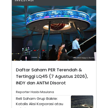
N
S
E
E
W
R
S
E
S
M
E
O
T
N
U
I
P
A
A
K
D
I
V
L
A
S
K
O
R
Daftar Saham PER Terendah &
P
Tertinggi LQ45 (7 Agustus 2026),
O
R
INDY dan ANTM Disorot
A
S
I
Reporter Hasbi Maulana
K
N
Reli Saham Grup Bakrie:
I
A
Katalis Aksi Korporasi atau
L
T