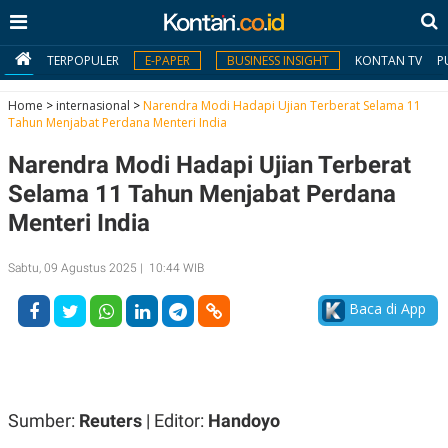
TERPOPULER
E-PAPER
BUSINESS INSIGHT
KONTAN TV
P
Home
>
internasional
>
Narendra Modi Hadapi Ujian Terberat Selama 11
Tahun Menjabat Perdana Menteri India
MY
Narendra Modi Hadapi Ujian Terberat
KONTAN
Selama 11 Tahun Menjabat Perdana
Daftar
Menteri India
Masuk
Sabtu, 09 Agustus 2025 | 10:44 WIB
Baca di App
BERITA
I
N
N
A
V
S
E
I
Sumber:
Reuters
| Editor:
Handoyo
S
O
T
N