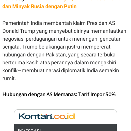
E
dan Minyak Rusia dengan Putin
R
F
B
O
U
Pemerintah India membantah klaim Presiden AS
K
S
U
I
Donald Trump yang menyebut dirinya memanfaatkan
S
N
E
negosiasi perdagangan untuk menengahi gencatan
S
senjata. Trump belakangan justru mempererat
S
I
hubungan dengan Pakistan, yang secara terbuka
N
S
berterima kasih atas perannya dalam mengakhiri
I
konflik—membuat narasi diplomatik India semakin
G
H
rumit.
T
S
B
T
E
Hubungan dengan AS Memanas: Tarif Impor 50%
O
L
C
A
K
N
S
J
E
A
T
O
U
N
P
INVESTASI