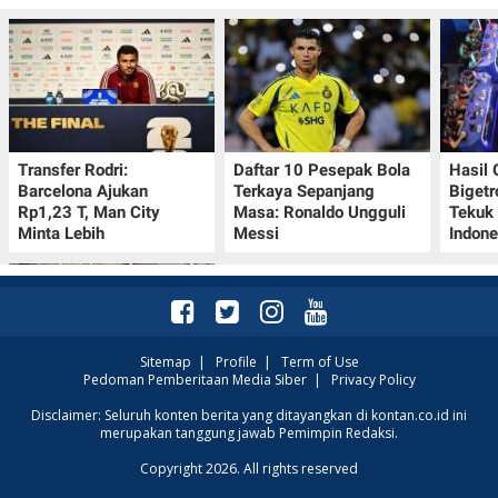
Transfer Rodri:
Daftar 10 Pesepak Bola
Hasil
Barcelona Ajukan
Terkaya Sepanjang
Bigetr
Rp1,23 T, Man City
Masa: Ronaldo Ungguli
Tekuk 
Minta Lebih
Messi
Indone
Sitemap
|
Profile
|
Term of Use
Pedoman Pemberitaan Media Siber
|
Privacy Policy
Kalender Lunar China
Disclaimer: Seluruh konten berita yang ditayangkan di kontan.co.id ini
merupakan tanggung jawab Pemimpin Redaksi.
10-16 Agustus 2026:
Catat Hari Baik dan
Copyright 2026. All rights reserved
Pantangannya