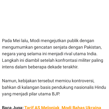
E
E
H
S
A
T
T
Y
A
L
N
E
E
A
N
N
G
A
L
L
Pada Mei lalu, Modi mengejutkan publik dengan
I
I
S
S
mengumumkan gencatan senjata dengan Pakistan,
H
I
negara yang selama ini menjadi rival utama India.
S
E
K
Langkah ini diambil setelah konfrontasi militer paling
X
O
intens dalam beberapa dekade terakhir.
E
L
C
O
U
M
T
Namun, kebijakan tersebut memicu kontroversi,
I
bahkan di kalangan basis pendukung nasionalis Hindu
V
E
yang menjadi pilar utama BJP.
C
O
R
N
Baca Juga:
Tarif AS Melonjak, Modi Bahas Ukraina