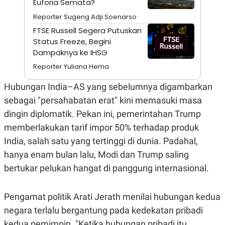
Euforia Semata?
A
I
S
V
Reporter Sugeng Adji Soenarso
K
E
E
FTSE Russell Segera Putuskan
M
Status Freeze, Begini
E
Dampaknya ke IHSG
N
T
Reporter Yuliana Hema
E
R
I
Hubungan India–AS yang sebelumnya digambarkan
A
sebagai "persahabatan erat" kini memasuki masa
N
dingin diplomatik. Pekan ini, pemerintahan Trump
L
E
memberlakukan tarif impor 50% terhadap produk
S
T
India, salah satu yang tertinggi di dunia. Padahal,
A
R
hanya enam bulan lalu, Modi dan Trump saling
I
bertukar pelukan hangat di panggung internasional.
KANAL
Pengamat politik Arati Jerath menilai hubungan kedua
negara terlalu bergantung pada kedekatan pribadi
P
I
U
M
kedua pemimpin. "Ketika hubungan pribadi itu