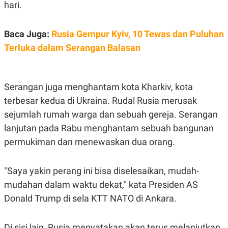
C
L
hari.
A
E
D
A
E
S
Baca Juga:
Rusia Gempur Kyiv, 10 Tewas dan Puluhan
M
E
Y
.
Terluka dalam Serangan Balasan
I
D
L
K
A
I
Serangan juga menghantam kota Kharkiv, kota
N
N
G
E
terbesar kedua di Ukraina. Rudal Rusia merusak
G
R
sejumlah rumah warga dan sebuah gereja. Serangan
A
J
N
A
lanjutan pada Rabu menghantam sebuah bangunan
A
E
N
M
permukiman dan menewaskan dua orang.
C
I
E
T
T
E
"Saya yakin perang ini bisa diselesaikan, mudah-
A
N
K
mudahan dalam waktu dekat," kata Presiden AS
E
A
Donald Trump di sela KTT NATO di Ankara.
P
D
A
V
P
E
E
R
Di sisi lain, Rusia menyatakan akan terus melanjutkan