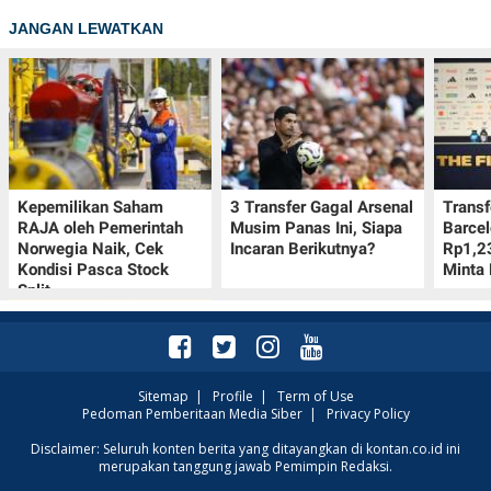
JANGAN LEWATKAN
Kepemilikan Saham
3 Transfer Gagal Arsenal
Transf
RAJA oleh Pemerintah
Musim Panas Ini, Siapa
Barcel
Norwegia Naik, Cek
Incaran Berikutnya?
Rp1,23
Kondisi Pasca Stock
Minta 
Split
Sitemap
|
Profile
|
Term of Use
Pedoman Pemberitaan Media Siber
|
Privacy Policy
Cek Kumpulan Link
Disclaimer: Seluruh konten berita yang ditayangkan di kontan.co.id ini
merupakan tanggung jawab Pemimpin Redaksi.
Twibbon Hari Pramuka
ke-65 pada 14 Agustus