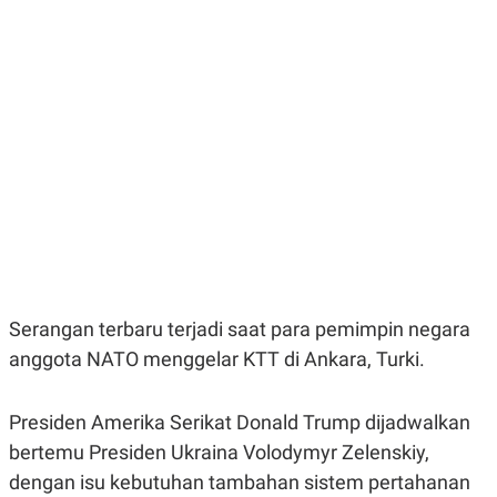
E
E
H
S
A
T
T
Y
A
L
N
E
E
A
N
N
G
A
L
L
I
I
S
S
H
I
S
E
K
X
O
E
L
C
O
Serangan terbaru terjadi saat para pemimpin negara
U
M
anggota NATO menggelar KTT di Ankara, Turki.
T
I
V
E
Presiden Amerika Serikat Donald Trump dijadwalkan
C
O
bertemu Presiden Ukraina Volodymyr Zelenskiy,
R
dengan isu kebutuhan tambahan sistem pertahanan
N