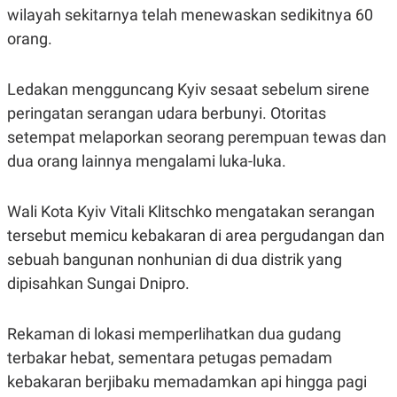
S
A
wilayah sekitarnya telah menewaskan sedikitnya 60
A
G
T
E
orang.
D
S
A
T
Ledakan mengguncang Kyiv sesaat sebelum sirene
A
peringatan serangan udara berbunyi. Otoritas
K
L
O
I
setempat melaporkan seorang perempuan tewas dan
N
P
T
S
dua orang lainnya mengalami luka-luka.
A
U
N
S
T
Wali Kota Kyiv Vitali Klitschko mengatakan serangan
V
tersebut memicu kebakaran di area pergudangan dan
sebuah bangunan nonhunian di dua distrik yang
JARINGAN
dipisahkan Sungai Dnipro.
K
P
O
R
N
E
Rekaman di lokasi memperlihatkan dua gudang
T
S
terbakar hebat, sementara petugas pemadam
A
S
N
R
kebakaran berjibaku memadamkan api hingga pagi
A
E