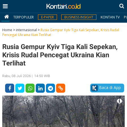
TERPOPULER
E-PAPER
BUSINESS INSIGHT
KONTAN TV
P
Home
>
internasional
>
Rusia Gempur Kyiv Tiga Kali Sepekan, Krisis Rudal
Pencegat Ukraina Kian Terlihat
MY
Rusia Gempur Kyiv Tiga Kali Sepekan,
KONTAN
Krisis Rudal Pencegat Ukraina Kian
Daftar
Terlihat
Masuk
Rabu, 08 Juli 2026 | 14:50 WIB
Baca di App
BERITA
I
N
N
A
V
S
E
I
S
O
T
N