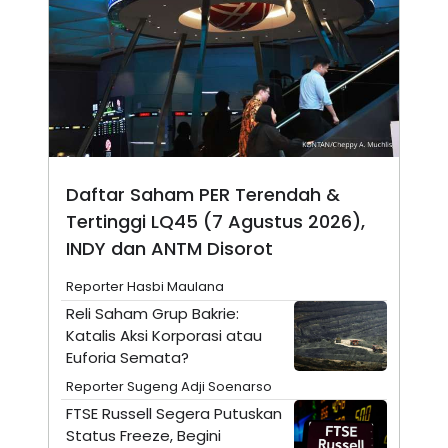
N
S
E
E
W
R
S
E
S
M
E
O
T
N
U
I
P
A
A
K
D
I
Daftar Saham PER Terendah &
V
L
Tertinggi LQ45 (7 Agustus 2026),
A
S
INDY dan ANTM Disorot
K
O
R
Reporter Hasbi Maulana
P
Reli Saham Grup Bakrie:
O
R
Katalis Aksi Korporasi atau
A
Euforia Semata?
S
I
Reporter Sugeng Adji Soenarso
K
N
FTSE Russell Segera Putuskan
I
A
Status Freeze, Begini
L
T