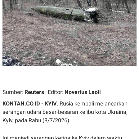
A
A
S
L
I
K
I
E
N
U
D
A
U
N
S
G
T
A
R
N
I
P
I
E
N
L
T
U
E
A
R
N
N
Sumber:
Reuters
| Editor:
Noverius Laoli
G
A
U
S
KONTAN.CO.ID -
KYIV
. Rusia kembali melancarkan
S
I
A
O
serangan udara besar-besaran ke ibu kota Ukraina,
H
N
Kyiv, pada Rabu (8/7/2026).
A
A
L
P
R
Ini menjadi serangan ketiga ke Kyiv dalam waktu
E
E