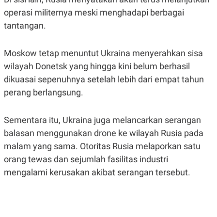
R
T
operasi militernya meski menghadapi berbagai
I
S
tantangan.
I
N
G
Moskow tetap menuntut Ukraina menyerahkan sisa
K
G
wilayah Donetsk yang hingga kini belum berhasil
M
dikuasai sepenuhnya setelah lebih dari empat tahun
E
D
perang berlangsung.
I
A
.
I
Sementara itu, Ukraina juga melancarkan serangan
D
balasan menggunakan drone ke wilayah Rusia pada
malam yang sama. Otoritas Rusia melaporkan satu
orang tewas dan sejumlah fasilitas industri
SITEMAP
PROFILE
TERM
OF
mengalami kerusakan akibat serangan tersebut.
USE
PEDOMAN
PEMBERITAAN
SIBER
PRIVACY