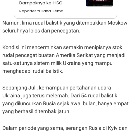
A
I
Dampaknya ke IHSG
S
V
Reporter Yuliana Hema
K
E
E
M
Namun, lima rudal balistik yang ditembakkan Moskow
E
seluruhnya lolos dari pencegatan.
N
T
E
R
Kondisi ini mencerminkan semakin menipisnya stok
I
A
rudal pencegat buatan Amerika Serikat yang menjadi
N
satu-satunya sistem milik Ukraina yang mampu
L
menghadapi rudal balistik.
E
S
T
A
Sepanjang Juli, kemampuan pertahanan udara
R
I
Ukraina juga terus melemah. Dari 54 rudal balistik
yang diluncurkan Rusia sejak awal bulan, hanya empat
KANAL
yang berhasil ditembak jatuh.
P
I
Dalam periode yang sama, serangan Rusia di Kyiv dan
U
M