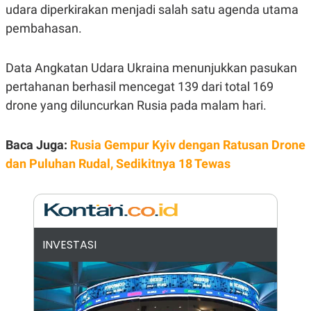
E
udara diperkirakan menjadi salah satu agenda utama
R
pembahasan.
F
B
O
U
K
S
U
I
Data Angkatan Udara Ukraina menunjukkan pasukan
S
N
pertahanan berhasil mencegat 139 dari total 169
E
S
drone yang diluncurkan Rusia pada malam hari.
S
I
N
Baca Juga:
S
Rusia Gempur Kyiv dengan Ratusan Drone
I
dan Puluhan Rudal, Sedikitnya 18 Tewas
G
H
T
S
B
T
E
O
L
C
A
INVESTASI
K
N
S
J
E
A
T
O
U
N
P