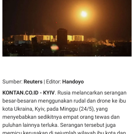
A
A
S
L
I
K
I
E
N
U
D
A
U
N
S
G
T
A
R
N
I
P
I
E
N
L
T
U
E
Sumber:
Reuters
| Editor:
Handoyo
A
R
N
N
G
A
KONTAN.CO.ID - KYIV
. Rusia melancarkan serangan
U
S
besar-besaran menggunakan rudal dan drone ke ibu
S
I
A
O
kota Ukraina, Kyiv, pada Minggu (24/5), yang
H
N
A
A
menyebabkan sedikitnya empat orang tewas dan
L
puluhan lainnya terluka. Serangan tersebut juga
P
R
memicu kerusakan di sejumlah wilayah ibu kota dan
E
E