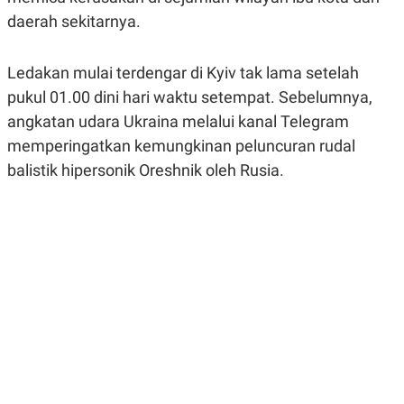
R
G
daerah sekitarnya.
S
I
O
O
N
N
A
A
Ledakan mulai terdengar di Kyiv tak lama setelah
L
L
pukul 01.00 dini hari waktu setempat. Sebelumnya,
F
I
angkatan udara Ukraina melalui kanal Telegram
N
A
memperingatkan kemungkinan peluncuran rudal
N
balistik hipersonik Oreshnik oleh Rusia.
C
E
Y
C
A
A
N
R
G
I
T
T
E
A
R
H
.
U
.
.
K
L
E
I
S
F