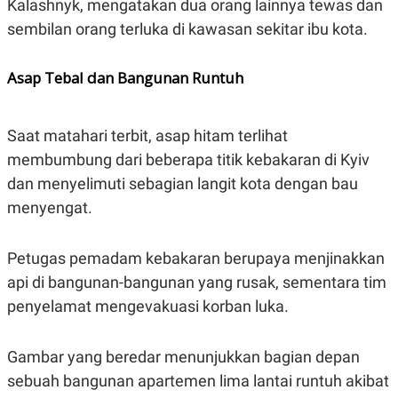
Kalashnyk, mengatakan dua orang lainnya tewas dan
C
L
A
E
sembilan orang terluka di kawasan sekitar ibu kota.
D
A
E
S
M
E
Y
.
Asap Tebal dan Bangunan Runtuh
I
D
L
K
Saat matahari terbit, asap hitam terlihat
A
I
N
N
membumbung dari beberapa titik kebakaran di Kyiv
G
E
dan menyelimuti sebagian langit kota dengan bau
G
R
A
J
menyengat.
N
A
A
E
N
M
C
I
Petugas pemadam kebakaran berupaya menjinakkan
E
T
api di bangunan-bangunan yang rusak, sementara tim
T
E
A
N
penyelamat mengevakuasi korban luka.
K
E
A
P
D
Gambar yang beredar menunjukkan bagian depan
A
V
P
E
sebuah bangunan apartemen lima lantai runtuh akibat
E
R