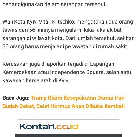
E
benar digunakan dalam serangan tersebut.
R
F
B
O
U
Wali Kota Kyiv, Vitali Klitschko, mengatakan dua orang
K
S
U
I
tewas dan 56 lainnya mengalami luka-luka akibat
S
N
serangan di wilayah kota. Dari jumlah tersebut, sekitar
E
S
30 orang harus menjalani perawatan di rumah sakit.
S
I
N
Kerusakan juga dilaporkan terjadi di Lapangan
S
I
Kemerdekaan atau Independence Square, salah satu
G
H
kawasan bersejarah di Kyiv.
T
S
B
T
E
Baca Juga:
Trump Klaim Kesepakatan Damai Iran
O
L
Sudah Dekat, Selat Hormuz Akan Dibuka Kembali
C
A
K
N
S
J
E
A
T
O
U
N
P