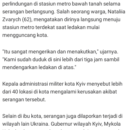
S
A
perlindungan di stasiun metro bawah tanah selama
A
G
T
E
serangan berlangsung. Salah seorang warga, Nataliia
D
S
Zvarych (62), mengatakan dirinya langsung menuju
A
T
stasiun metro terdekat saat ledakan mulai
A
mengguncang kota.
K
L
O
I
N
P
T
S
"Itu sangat mengerikan dan menakutkan," ujarnya.
A
U
"Kami sudah duduk di sini lebih dari tiga jam sambil
N
S
T
mendengarkan ledakan di atas."
V
Kepala administrasi militer kota Kyiv menyebut lebih
JARINGAN
dari 40 lokasi di kota mengalami kerusakan akibat
K
P
serangan tersebut.
O
R
N
E
T
S
Selain di ibu kota, serangan juga dilaporkan terjadi di
A
S
N
R
wilayah lain Ukraina. Gubernur wilayah Kyiv, Mykola
A
E