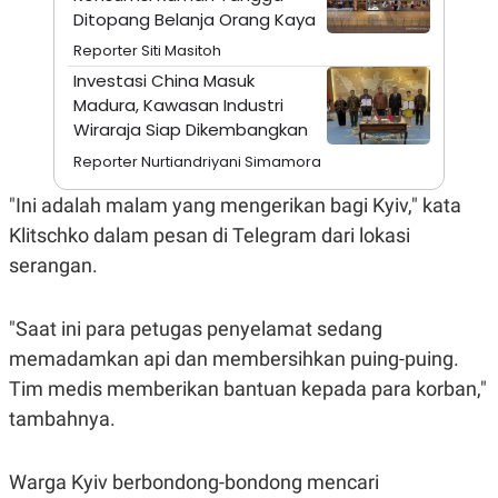
A
I
Ditopang Belanja Orang Kaya
S
V
K
E
Reporter Siti Masitoh
E
M
Investasi China Masuk
E
Madura, Kawasan Industri
N
Wiraraja Siap Dikembangkan
T
E
Reporter Nurtiandriyani Simamora
R
I
A
"Ini adalah malam yang mengerikan bagi Kyiv," kata
N
Klitschko dalam pesan di Telegram dari lokasi
L
serangan.
E
S
T
A
"Saat ini para petugas penyelamat sedang
R
I
memadamkan api dan membersihkan puing-puing.
Tim medis memberikan bantuan kepada para korban,"
KANAL
tambahnya.
P
I
Warga Kyiv berbondong-bondong mencari
U
M