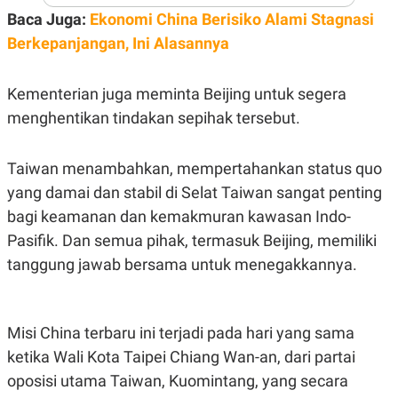
A
I
Baca Juga:
Ekonomi China Berisiko Alami Stagnasi
S
V
K
E
Berkepanjangan, Ini Alasannya
E
M
E
N
Kementerian juga meminta Beijing untuk segera
T
menghentikan tindakan sepihak tersebut.
E
R
I
A
Taiwan menambahkan, mempertahankan status quo
N
yang damai dan stabil di Selat Taiwan sangat penting
L
E
bagi keamanan dan kemakmuran kawasan Indo-
S
Pasifik. Dan semua pihak, termasuk Beijing, memiliki
T
A
tanggung jawab bersama untuk menegakkannya.
R
I
Misi China terbaru ini terjadi pada hari yang sama
KANAL
ketika Wali Kota Taipei Chiang Wan-an, dari partai
P
I
oposisi utama Taiwan, Kuomintang, yang secara
U
M