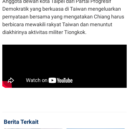
Anggota dewan kota Taipei dari Partai Progresif
C
L
A
E
Demokratik yang berkuasa di Taiwan mengeluarkan
D
A
E
S
pernyataan bersama yang mengatakan Chiang harus
M
E
berbicara mewakili rakyat Taiwan dan menuntut
Y
.
I
diakhirinya aktivitas militer Tiongkok.
D
L
K
A
I
N
N
G
E
G
R
A
J
N
A
A
E
N
M
C
I
E
T
T
E
A
N
K
E
A
P
D
A
V
Berita Terkait
P
E
E
R