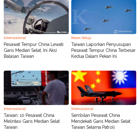
R
T
I
S
I
N
G
K
Internasional
News Setup
G
Pesawat Tempur China Lewati
Taiwan Laporkan Penyusupan
M
Garis Median Selat, Ini Aksi
Pesawat Tempur China Terbesar
E
D
Balasan Taiwan
Kedua Dalam Pekan Ini
I
A
.
I
D
SITEMAP
PROFILE
TERM
Internasional
Internasional
OF
USE
Taiwan: 10 Pesawat China
Sembilan Pesawat China
Melintasi Garis Median Selat
Mendekati Garis Median Selat
PEDOMAN
PEMBERITAAN
Taiwan
Taiwan Selama Patroli
SIBER
PRIVACY