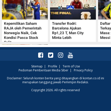
Kepemilikan Saham
Transfer Rodri:
Daftar
RAJA oleh Pemerintah
Barcelona Ajukan
Terka
Norwegia Naik, Cek
Rp1,23 T, Man City
Masa:
Kondisi Pasca Stock
Minta Lebih
Messi
Split
Sitemap
|
Profile
|
Term of Use
Pedoman Pemberitaan Media Siber
|
Privacy Policy
Promo Superindo 10–13
Disclaimer: Seluruh konten berita yang ditayangkan di kontan.co.id ini
merupakan tanggung jawab Pemimpin Redaksi.
Agustus 2026, Minyak
Goreng Rp19.900 hingga
Copyright 2026. All rights reserved
Nugget Rp25.900