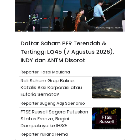
N
S
E
E
W
R
S
E
S
M
E
O
T
N
U
I
Daftar Saham PER Terendah &
P
A
Tertinggi LQ45 (7 Agustus 2026),
A
K
D
I
INDY dan ANTM Disorot
V
L
A
Reporter Hasbi Maulana
S
K
Reli Saham Grup Bakrie:
O
Katalis Aksi Korporasi atau
R
Euforia Semata?
P
O
Reporter Sugeng Adji Soenarso
R
A
FTSE Russell Segera Putuskan
S
Status Freeze, Begini
I
Dampaknya ke IHSG
K
N
I
A
Reporter Yuliana Hema
L
T