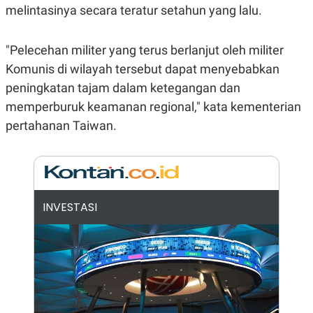
E
melintasinya secara teratur setahun yang lalu.
R
F
B
O
U
"Pelecehan militer yang terus berlanjut oleh militer
K
S
U
I
Komunis di wilayah tersebut dapat menyebabkan
S
N
peningkatan tajam dalam ketegangan dan
E
S
memperburuk keamanan regional," kata kementerian
S
I
pertahanan Taiwan.
N
S
I
G
H
T
INVESTASI
S
B
T
E
O
L
C
A
K
N
S
J
E
A
T
O
U
N
P