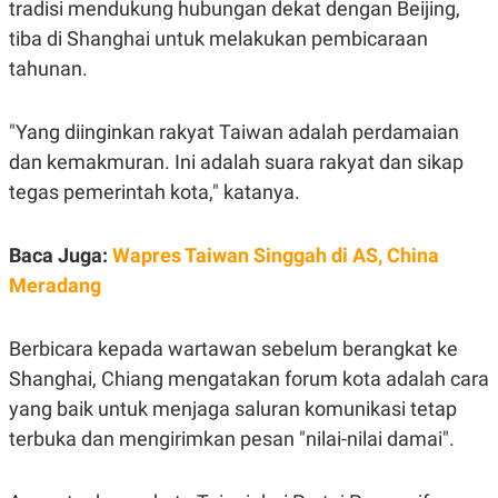
tradisi mendukung hubungan dekat dengan Beijing,
S
A
A
G
tiba di Shanghai untuk melakukan pembicaraan
T
E
D
S
tahunan.
A
T
A
"Yang diinginkan rakyat Taiwan adalah perdamaian
K
L
dan kemakmuran. Ini adalah suara rakyat dan sikap
O
I
N
P
tegas pemerintah kota," katanya.
T
S
A
U
N
S
T
Baca Juga:
Wapres Taiwan Singgah di AS, China
V
Meradang
JARINGAN
Berbicara kepada wartawan sebelum berangkat ke
Shanghai, Chiang mengatakan forum kota adalah cara
K
P
O
R
yang baik untuk menjaga saluran komunikasi tetap
N
E
T
S
terbuka dan mengirimkan pesan "nilai-nilai damai".
A
S
N
R
A
E