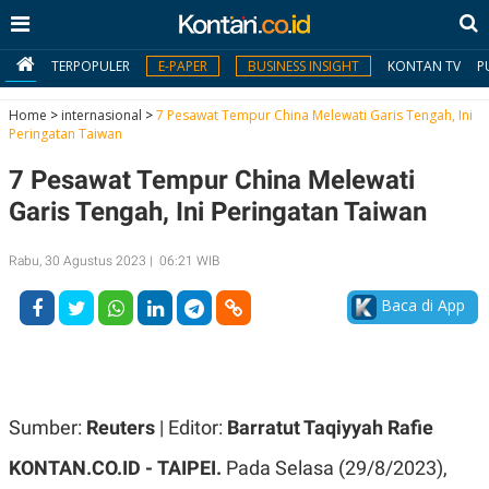
TERPOPULER
E-PAPER
BUSINESS INSIGHT
KONTAN TV
P
Home
>
internasional
>
7 Pesawat Tempur China Melewati Garis Tengah, Ini
Peringatan Taiwan
MY
7 Pesawat Tempur China Melewati
KONTAN
Garis Tengah, Ini Peringatan Taiwan
Daftar
Rabu, 30 Agustus 2023 | 06:21 WIB
Masuk
Baca di App
BERITA
I
N
N
A
Sumber:
Reuters
| Editor:
Barratut Taqiyyah Rafie
V
S
E
I
KONTAN.CO.ID -
TAIPEI.
Pada Selasa (29/8/2023),
S
O
T
N