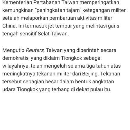
Kementerian Pertahanan Taiwan memperingatkan
A
A
S
L
kemungkinan “peningkatan tajam” ketegangan militer
I
setelah melaporkan pembaruan aktivitas militer
K
I
China. Ini termasuk jet tempur yang melintasi garis
E
N
U
D
tengah sensitif Selat Taiwan.
A
U
N
S
G
T
A
R
Mengutip
Reuters
, Taiwan yang diperintah secara
N
I
demokratis, yang diklaim Tiongkok sebagai
P
I
wilayahnya, telah mengeluh selama tiga tahun atas
E
N
L
T
meningkatnya tekanan militer dari Beijing. Tekanan
U
E
A
R
tersebut sebagian besar dalam bentuk angkatan
N
N
udara Tiongkok yang terbang di dekat pulau itu.
G
A
U
S
S
I
A
O
H
N
A
A
L
P
R
E
E