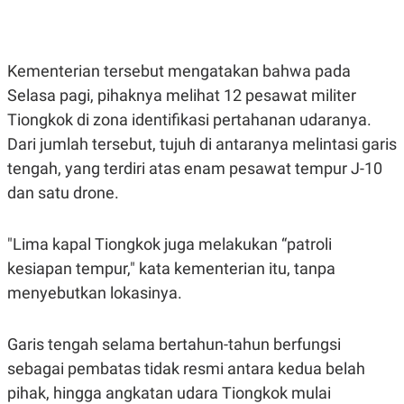
E
E
H
S
A
T
T
Y
A
L
Kementerian tersebut mengatakan bahwa pada
N
E
Selasa pagi, pihaknya melihat 12 pesawat militer
E
A
N
N
Tiongkok di zona identifikasi pertahanan udaranya.
G
A
L
L
Dari jumlah tersebut, tujuh di antaranya melintasi garis
I
I
tengah, yang terdiri atas enam pesawat tempur J-10
S
S
H
I
dan satu drone.
S
E
K
X
O
"Lima kapal Tiongkok juga melakukan “patroli
E
L
C
O
kesiapan tempur," kata kementerian itu, tanpa
U
M
menyebutkan lokasinya.
T
I
V
E
Garis tengah selama bertahun-tahun berfungsi
C
O
sebagai pembatas tidak resmi antara kedua belah
R
pihak, hingga angkatan udara Tiongkok mulai
N