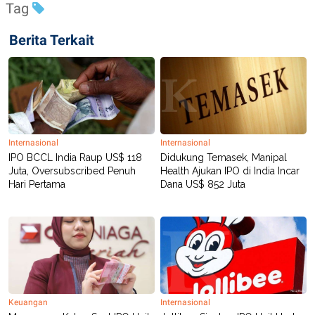
Tag
R
T
I
S
Berita Terkait
I
N
G
K
G
M
E
D
I
Internasional
Internasional
A
IPO BCCL India Raup US$ 118
Didukung Temasek, Manipal
.
I
Juta, Oversubscribed Penuh
Health Ajukan IPO di India Incar
D
Hari Pertama
Dana US$ 852 Juta
SITEMAP
PROFILE
TERM
OF
USE
PEDOMAN
PEMBERITAAN
SIBER
Keuangan
Internasional
PRIVACY