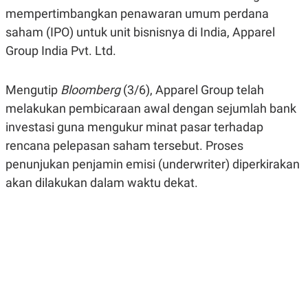
R
G
mempertimbangkan penawaran umum perdana
S
I
O
O
saham (IPO) untuk unit bisnisnya di India, Apparel
N
N
Group India Pvt. Ltd.
A
A
L
L
F
I
Mengutip
Bloomberg
(3/6), Apparel Group telah
N
melakukan pembicaraan awal dengan sejumlah bank
A
N
investasi guna mengukur minat pasar terhadap
C
E
rencana pelepasan saham tersebut. Proses
Y
C
penunjukan penjamin emisi (underwriter) diperkirakan
A
A
N
R
akan dilakukan dalam waktu dekat.
G
I
T
T
E
A
R
H
.
U
.
.
K
L
E
I
S
F