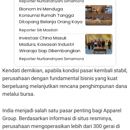
Reporter Nurtiandriyani Simamora
S
A
A
G
Ekonom Ini Menduga
T
E
Konsumsi Rumah Tangga
D
S
A
Ditopang Belanja Orang Kaya
T
A
Reporter Siti Masitoh
K
L
Investasi China Masuk
O
I
Madura, Kawasan Industri
N
P
Wiraraja Siap Dikembangkan
T
S
A
U
Reporter Nurtiandriyani Simamora
N
S
T
V
Kendati demikian, apabila kondisi pasar kembali stabil,
perusahaan dengan fundamental bisnis yang kuat
JARINGAN
berpeluang melanjutkan rencana penghimpunan dana
melalui bursa.
K
P
O
R
N
E
India menjadi salah satu pasar penting bagi Apparel
T
S
A
S
Group. Berdasarkan informasi di situs resminya,
N
R
perusahaan mengoperasikan lebih dari 300 gerai di
A
E