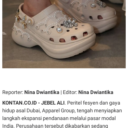
A
A
S
L
I
K
I
E
N
U
D
A
U
N
S
G
T
A
R
N
I
P
I
E
N
L
T
U
E
A
R
N
N
G
A
Reporter:
Nina Dwiantika
| Editor:
Nina Dwiantika
U
S
S
I
A
O
KONTAN.CO.ID -
JEBEL ALI
. Peritel fesyen dan gaya
H
N
hidup asal Dubai, Apparel Group, tengah menyiapkan
A
A
L
langkah ekspansi pendanaan melalui pasar modal
P
R
India. Perusahaan tersebut dikabarkan sedang
E
E