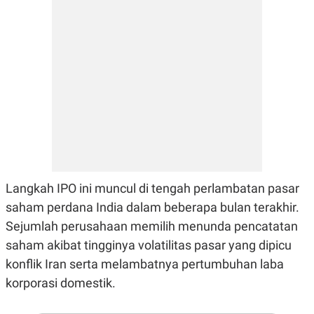
N
S
E
E
W
R
S
E
S
M
E
O
T
N
U
I
P
A
A
K
D
I
V
L
A
S
K
Langkah IPO ini muncul di tengah perlambatan pasar
O
R
saham perdana India dalam beberapa bulan terakhir.
P
O
Sejumlah perusahaan memilih menunda pencatatan
R
saham akibat tingginya volatilitas pasar yang dipicu
A
S
konflik Iran serta melambatnya pertumbuhan laba
I
korporasi domestik.
K
N
I
A
L
T