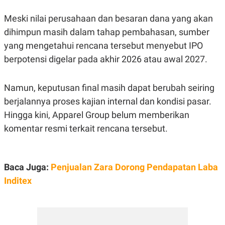
E
R
Meski nilai perusahaan dan besaran dana yang akan
F
B
dihimpun masih dalam tahap pembahasan, sumber
O
U
K
S
yang mengetahui rencana tersebut menyebut IPO
U
I
S
N
berpotensi digelar pada akhir 2026 atau awal 2027.
E
S
S
Namun, keputusan final masih dapat berubah seiring
I
N
berjalannya proses kajian internal dan kondisi pasar.
S
I
Hingga kini, Apparel Group belum memberikan
G
komentar resmi terkait rencana tersebut.
H
T
S
B
T
E
O
L
Baca Juga:
Penjualan Zara Dorong Pendapatan Laba
C
A
Inditex
K
N
S
J
E
A
T
O
U
N
P