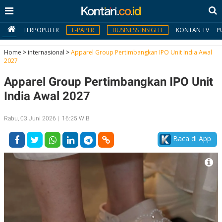
TERPOPULER
E-PAPER
BUSINESS INSIGHT
KONTAN TV
P
Home
>
internasional
>
Apparel Group Pertimbangkan IPO Unit India Awal
2027
MY
Apparel Group Pertimbangkan IPO Unit
KONTAN
India Awal 2027
Daftar
Rabu, 03 Juni 2026 | 16:25 WIB
Masuk
Baca di App
BERITA
I
N
N
A
V
S
E
I
S
O
T
N