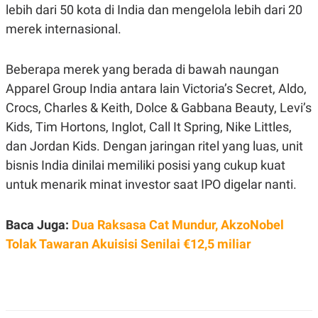
C
L
lebih dari 50 kota di India dan mengelola lebih dari 20
A
E
D
A
merek internasional.
E
S
M
E
Y
.
Beberapa merek yang berada di bawah naungan
I
D
Apparel Group India antara lain Victoria’s Secret, Aldo,
L
K
Crocs, Charles & Keith, Dolce & Gabbana Beauty, Levi’s
A
I
N
N
Kids, Tim Hortons, Inglot, Call It Spring, Nike Littles,
G
E
dan Jordan Kids. Dengan jaringan ritel yang luas, unit
G
R
A
J
bisnis India dinilai memiliki posisi yang cukup kuat
N
A
A
E
untuk menarik minat investor saat IPO digelar nanti.
N
M
C
I
E
T
Baca Juga:
Dua Raksasa Cat Mundur, AkzoNobel
T
E
A
N
Tolak Tawaran Akuisisi Senilai €12,5 miliar
K
E
A
P
D
A
V
P
E
E
R