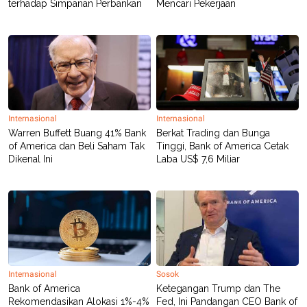
terhadap Simpanan Perbankan
Mencari Pekerjaan
R
T
I
S
I
N
G
K
G
M
E
Internasional
Internasional
D
I
Warren Buffett Buang 41% Bank
Berkat Trading dan Bunga
A
of America dan Beli Saham Tak
Tinggi, Bank of America Cetak
.
Dikenal Ini
Laba US$ 7,6 Miliar
I
D
SITEMAP
PROFILE
TERM
OF
USE
PEDOMAN
Internasional
Sosok
PEMBERITAAN
SIBER
Bank of America
Ketegangan Trump dan The
Rekomendasikan Alokasi 1%-4%
Fed, Ini Pandangan CEO Bank of
PRIVACY