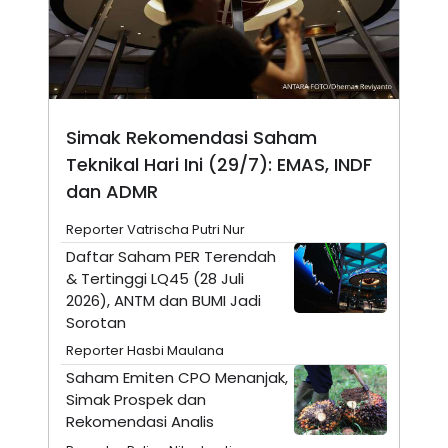
E
R
F
B
O
U
K
S
U
I
S
N
E
Simak Rekomendasi Saham
S
S
Teknikal Hari Ini (29/7): EMAS, INDF
I
dan ADMR
N
S
I
Reporter Vatrischa Putri Nur
G
Daftar Saham PER Terendah
H
T
& Tertinggi LQ45 (28 Juli
S
B
2026), ANTM dan BUMI Jadi
T
E
Sorotan
O
L
C
A
Reporter Hasbi Maulana
K
N
Saham Emiten CPO Menanjak,
S
J
E
A
Simak Prospek dan
T
O
Rekomendasi Analis
U
N
P