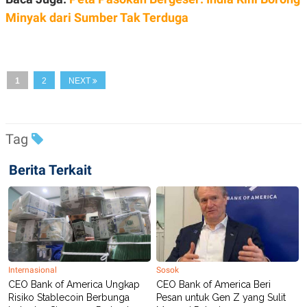
C
L
A
E
Minyak dari Sumber Tak Terduga
D
A
E
S
M
E
Y
.
I
D
1
2
NEXT
L
K
A
I
N
N
G
E
Tag
G
R
A
J
N
A
Berita Terkait
A
E
N
M
C
I
E
T
T
E
A
N
K
E
A
P
D
Internasional
Sosok
A
V
CEO Bank of America Ungkap
CEO Bank of America Beri
P
E
Risiko Stablecoin Berbunga
Pesan untuk Gen Z yang Sulit
E
R