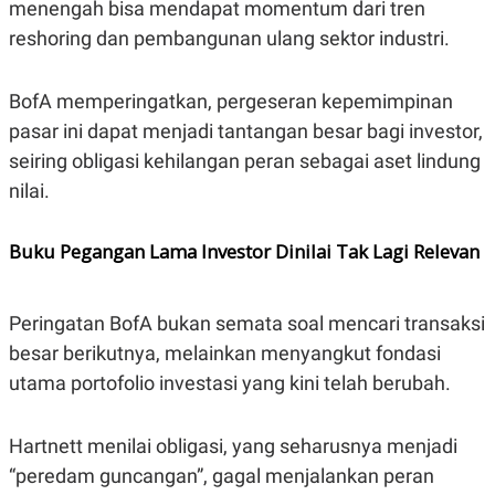
menengah bisa mendapat momentum dari tren
A
I
S
V
reshoring dan pembangunan ulang sektor industri.
K
E
E
M
E
BofA memperingatkan, pergeseran kepemimpinan
N
pasar ini dapat menjadi tantangan besar bagi investor,
T
E
seiring obligasi kehilangan peran sebagai aset lindung
R
I
nilai.
A
N
L
Buku Pegangan Lama Investor Dinilai Tak Lagi Relevan
E
S
T
A
Peringatan BofA bukan semata soal mencari transaksi
R
besar berikutnya, melainkan menyangkut fondasi
I
utama portofolio investasi yang kini telah berubah.
KANAL
Hartnett menilai obligasi, yang seharusnya menjadi
P
I
“peredam guncangan”, gagal menjalankan peran
U
M