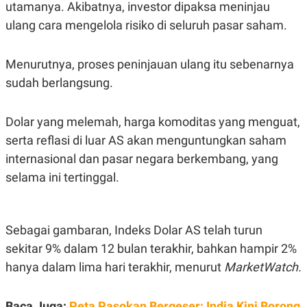
S
A
utamanya. Akibatnya, investor dipaksa meninjau
A
G
ulang cara mengelola risiko di seluruh pasar saham.
T
E
D
S
A
T
Menurutnya, proses peninjauan ulang itu sebenarnya
A
sudah berlangsung.
K
L
O
I
N
P
T
S
Dolar yang melemah, harga komoditas yang menguat,
A
U
serta reflasi di luar AS akan menguntungkan saham
N
S
T
internasional dan pasar negara berkembang, yang
V
selama ini tertinggal.
JARINGAN
Sebagai gambaran, Indeks Dolar AS telah turun
K
P
O
R
sekitar 9% dalam 12 bulan terakhir, bahkan hampir 2%
N
E
hanya dalam lima hari terakhir, menurut
MarketWatch.
T
S
A
S
N
R
A
E
Baca Juga:
Peta Pasokan Bergeser: India Kini Borong