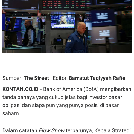
A
A
S
L
I
K
I
E
N
U
D
A
U
N
S
G
T
A
R
N
I
P
I
E
N
L
T
Sumber:
U
E
The Street
| Editor:
Barratut Taqiyyah Rafie
A
R
N
N
KONTAN.CO.ID -
Bank of America (BofA) mengibarkan
G
A
tanda bahaya yang cukup jelas bagi investor pasar
U
S
S
I
obligasi dan siapa pun yang punya posisi di pasar
A
O
H
N
saham.
A
A
L
P
R
Dalam catatan
Flow Show
terbarunya, Kepala Strategi
E
E