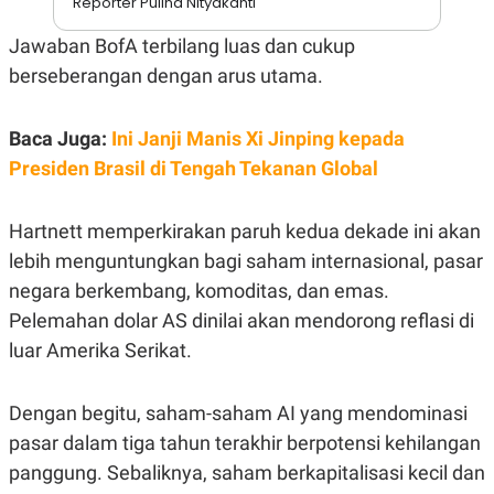
Reporter Pulina Nityakanti
N
S
E
E
Jawaban BofA terbilang luas dan cukup
W
R
S
E
berseberangan dengan arus utama.
S
M
E
O
T
N
Baca Juga:
Ini Janji Manis Xi Jinping kepada
U
I
P
A
Presiden Brasil di Tengah Tekanan Global
A
K
D
I
V
L
Hartnett memperkirakan paruh kedua dekade ini akan
A
lebih menguntungkan bagi saham internasional, pasar
S
K
negara berkembang, komoditas, dan emas.
O
R
Pelemahan dolar AS dinilai akan mendorong reflasi di
P
luar Amerika Serikat.
O
R
A
S
Dengan begitu, saham-saham AI yang mendominasi
I
pasar dalam tiga tahun terakhir berpotensi kehilangan
K
N
I
A
panggung. Sebaliknya, saham berkapitalisasi kecil dan
L
T