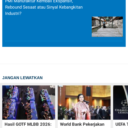
PMI Manufaktur Kembali Ekspansif,
Rebound Sesaat atau Sinyal Kebangkitan
Industri?
JANGAN LEWATKAN
Hasil GOTF MLBB 2026:
World Bank Pekerjakan
UEFA 