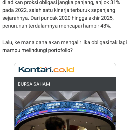
E
E
dijadikan proksi obligasi jangka panjang, anjlok 31%
H
S
pada 2022, salah satu kinerja terburuk sepanjang
A
T
T
Y
sejarahnya. Dari puncak 2020 hingga akhir 2025,
A
L
N
E
penurunan terdalamnya mencapai hampir 48%.
E
A
N
N
G
A
Lalu, ke mana dana akan mengalir jika obligasi tak lagi
L
L
mampu melindungi portofolio?
I
I
S
S
H
I
S
E
K
X
O
E
L
BURSA SAHAM
C
O
U
M
T
I
V
E
C
O
R
N