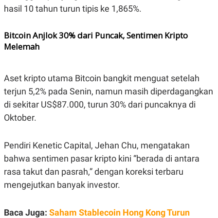
E
hasil 10 tahun turun tipis ke 1,865%.
R
F
B
O
U
Bitcoin Anjlok 30% dari Puncak, Sentimen Kripto
K
S
Melemah
U
I
S
N
E
S
S
Aset kripto utama Bitcoin bangkit menguat setelah
I
terjun 5,2% pada Senin, namun masih diperdagangkan
N
S
di sekitar US$87.000, turun 30% dari puncaknya di
I
G
Oktober.
H
T
S
B
Pendiri Kenetic Capital, Jehan Chu, mengatakan
T
E
bahwa sentimen pasar kripto kini “berada di antara
O
L
C
A
rasa takut dan pasrah,” dengan koreksi terbaru
K
N
S
J
mengejutkan banyak investor.
E
A
T
O
U
N
Baca Juga:
Saham Stablecoin Hong Kong Turun
P