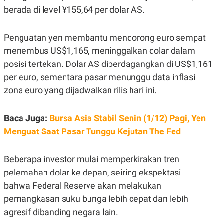
R
T
berada di level ¥155,64 per dolar AS.
I
S
I
N
Penguatan yen membantu mendorong euro sempat
G
menembus US$1,165, meninggalkan dolar dalam
K
posisi tertekan. Dolar AS diperdagangkan di US$1,161
G
M
per euro, sementara pasar menunggu data inflasi
E
D
zona euro yang dijadwalkan rilis hari ini.
I
A
.
Baca Juga:
Bursa Asia Stabil Senin (1/12) Pagi, Yen
I
D
Menguat Saat Pasar Tunggu Kejutan The Fed
Beberapa investor mulai memperkirakan tren
SITEMAP
PROFILE
TERM
OF
pelemahan dolar ke depan, seiring ekspektasi
USE
bahwa Federal Reserve akan melakukan
PEDOMAN
pemangkasan suku bunga lebih cepat dan lebih
PEMBERITAAN
SIBER
agresif dibanding negara lain.
PRIVACY