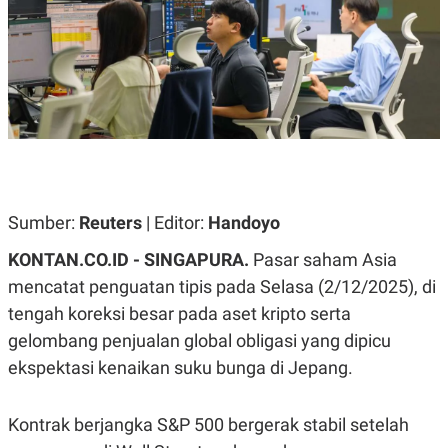
A
A
S
L
I
K
I
E
N
U
D
A
U
N
S
G
T
A
R
N
I
P
I
Sumber:
Reuters
| Editor:
Handoyo
E
N
L
T
KONTAN.CO.ID - SINGAPURA.
Pasar saham Asia
U
E
A
R
mencatat penguatan tipis pada Selasa (2/12/2025), di
N
N
G
A
tengah koreksi besar pada aset kripto serta
U
S
S
I
gelombang penjualan global obligasi yang dipicu
A
O
ekspektasi kenaikan suku bunga di Jepang.
H
N
A
A
L
Kontrak berjangka S&P 500 bergerak stabil setelah
P
R
E
E