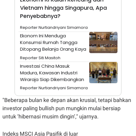
A
I
Vietnam hingga Singapura, Apa
S
V
K
E
Penyebabnya?
E
M
E
Reporter Nurtiandriyani Simamora
N
Ekonom Ini Menduga
T
E
Konsumsi Rumah Tangga
R
Ditopang Belanja Orang Kaya
I
A
Reporter Siti Masitoh
N
Investasi China Masuk
L
Madura, Kawasan Industri
E
S
Wiraraja Siap Dikembangkan
T
A
Reporter Nurtiandriyani Simamora
R
I
"Beberapa bulan ke depan akan krusial, tetapi bahkan
investor paling bullish pun mungkin mulai bersiap
KANAL
untuk ‘hibernasi musim dingin’," ujarnya.
P
I
U
M
Indeks MSCI Asia Pasifik di luar