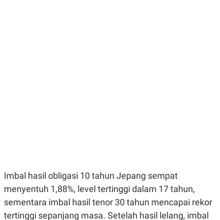
E
E
H
S
A
T
T
Y
A
L
N
E
E
A
N
N
G
A
L
L
I
I
S
S
H
I
S
E
K
X
O
E
L
C
O
U
M
T
I
Imbal hasil obligasi 10 tahun Jepang sempat
V
E
menyentuh 1,88%, level tertinggi dalam 17 tahun,
C
O
sementara imbal hasil tenor 30 tahun mencapai rekor
R
N
tertinggi sepanjang masa. Setelah hasil lelang, imbal