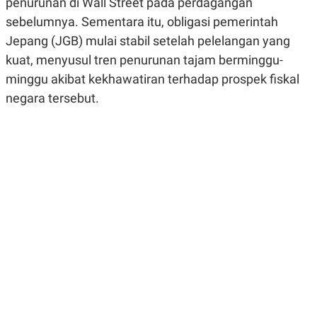
penurunan di Wall Street pada perdagangan
R
G
S
I
sebelumnya. Sementara itu, obligasi pemerintah
O
O
Jepang (JGB) mulai stabil setelah pelelangan yang
N
N
A
A
kuat, menyusul tren penurunan tajam berminggu-
L
L
F
minggu akibat kekhawatiran terhadap prospek fiskal
I
negara tersebut.
N
A
N
C
E
Y
C
A
A
N
R
G
I
T
T
E
A
R
H
.
U
.
.
K
L
E
I
S
F