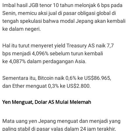
C
L
Imbal hasil JGB tenor 10 tahun melonjak 6 bps pada
A
E
D
A
Senin, memicu aksi jual di pasar obligasi global di
E
S
M
E
tengah spekulasi bahwa modal Jepang akan kembali
Y
.
ke dalam negeri.
I
D
L
K
Hal itu turut menyeret yield Treasury AS naik 7,7
A
I
N
N
bps menjadi 4,096% sebelum turun kembali
G
E
G
R
ke 4,087% dalam perdagangan Asia.
A
J
N
A
A
E
Sementara itu, Bitcoin naik 0,6% ke US$86.965,
N
M
C
I
dan Ether menguat 0,3% ke US$2.800.
E
T
T
E
A
N
Yen Menguat, Dolar AS Mulai Melemah
K
E
A
P
D
A
V
Mata uang yen Jepang menguat dan menjadi yang
P
E
paling stabil di pasar valas dalam 24 jam terakhir,
E
R