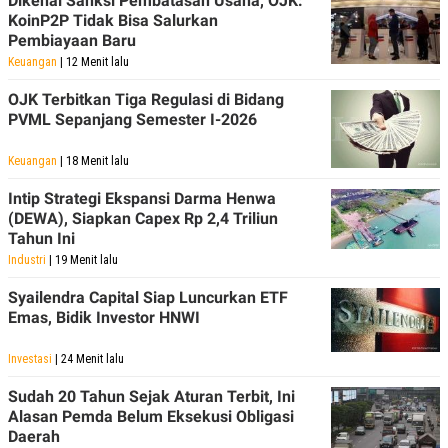
Dikenai Sanksi Pembatasan Usaha, OJK:
KoinP2P Tidak Bisa Salurkan
Pembiayaan Baru
Keuangan
| 12 Menit lalu
OJK Terbitkan Tiga Regulasi di Bidang
PVML Sepanjang Semester I-2026
Keuangan
| 18 Menit lalu
Intip Strategi Ekspansi Darma Henwa
(DEWA), Siapkan Capex Rp 2,4 Triliun
Tahun Ini
Industri
| 19 Menit lalu
Syailendra Capital Siap Luncurkan ETF
Emas, Bidik Investor HNWI
Investasi
| 24 Menit lalu
Sudah 20 Tahun Sejak Aturan Terbit, Ini
Alasan Pemda Belum Eksekusi Obligasi
Daerah