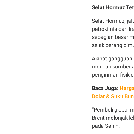
Selat Hormuz Tet
Selat Hormuz, ja
petrokimia dari Ir
sebagian besar ma
sejak perang dimu
Akibat gangguan 
mencari sumber a
pengiriman fisik d
Baca Juga:
Harga
Dolar & Suku Bu
“Pembeli global m
Brent melonjak le
pada Senin.