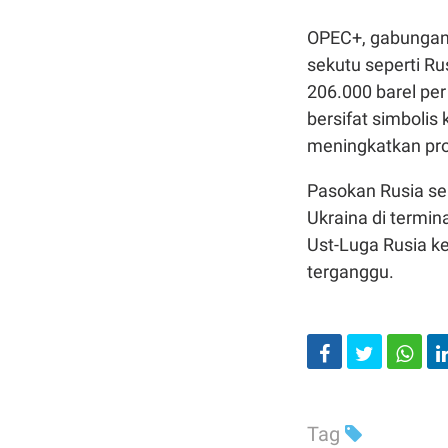
OPEC+, gabungan
sekutu seperti R
206.000 barel pe
bersifat simboli
meningkatkan pro
Pasokan Rusia sen
Ukraina di termin
Ust-Luga Rusia k
terganggu.
Tag