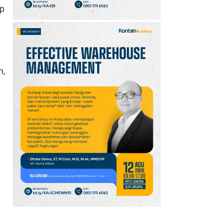
ap
n,