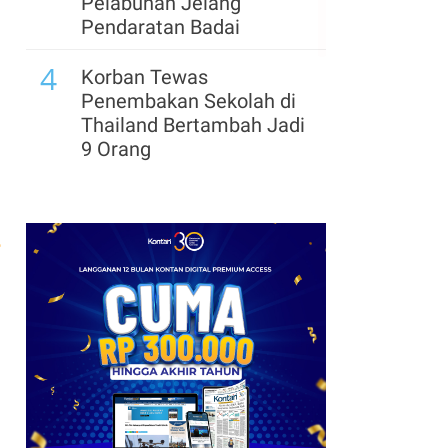
Pelabuhan Jelang
Pendaratan Badai
4
Korban Tewas
Penembakan Sekolah di
Thailand Bertambah Jadi
9 Orang
5
Kesepakatan Iran-Oman
Hampir Tercapai,
Pasokan Minyak Masih
r
Terancam