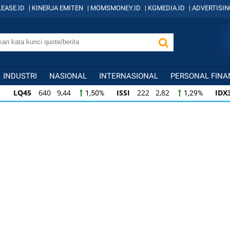
EASE.ID
|
KINERJA EMITEN
|
MOMSMONEY.ID
|
KGMEDIA.ID
|
ADVERTISIN
INDUSTRI
NASIONAL
INTERNASIONAL
PERSONAL FINA
LQ45
640 9,44
ISSI
222 2,82
IDX
1,50%
1,29%
ISSI
222 2,82
IDX30
359 5,14
IDXH
1,29%
1,45%
IDX30
359 5,14
IDXHIDIV20
438 4,81
1,45%
1,11