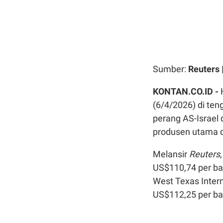
Sumber:
Reuters
KONTAN.CO.ID -
(6/4/2026) di te
perang AS-Israel
produsen utama d
Melansir
Reuters
US$110,74 per ba
West Texas Inter
US$112,25 per ba