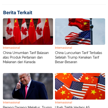
Berita Terkait
Internasional
Internasional
China Umumkan Tarif Balasan
China Luncurkan Tarif Terbatas
atas Produk Pertanian dan
Setelah Trump Kenakan Tarif
Makanan dari Kanada
Besar-Besaran
Internasional
Internasional
Perang Dagang Meletus: Trump
Ubah Taktik Hadapi AS,