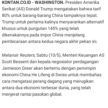
KONTAN.CO.ID -
WASHINGTON.
Presiden Amerika
A
A
S
L
Serikat (AS) Donald Trump mengatakan bahwa tarif
I
80% untuk barang-barang China tampaknya tepat.
K
I
Trump untuk pertama kalinya menyarankan alternatif
E
N
U
D
khusus untuk pungutan 145% yang telah
A
U
N
S
dikenakannya pada impor China menjelang
G
T
A
R
pembicaraan antara kedua negara akhir pekan ini.
N
I
P
I
Melansir
E
N
Reuters
, Sabtu (10/5), Menteri Keuangan AS
L
T
Scott Bessent dan kepala negosiator perdagangan
U
E
A
R
Jamieson Greer akan bertemu dengan pemimpin
N
N
G
A
ekonomi China He Lifeng di Swiss untuk membahas
U
S
cara mengatasi perang dagang yang merugikan
S
I
A
O
antara dua ekonomi terbesar dunia, yang telah
H
N
A
A
menjerat rantai pasokan global.
L
P
R
E
E