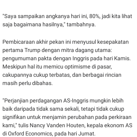
R
T
I
S
"Saya sampaikan angkanya hari ini, 80%, jadi kita lihat
I
N
saja bagaimana hasilnya," tambahnya.
G
K
G
Pembicaraan akhir pekan ini menyusul kesepakatan
M
pertama Trump dengan mitra dagang utama:
E
D
pengumuman pakta dengan Inggris pada hari Kamis.
I
A
Meskipun hal itu memicu optimisme di pasar,
.
cakupannya cukup terbatas, dan berbagai rincian
I
D
masih perlu dibahas.
"Perjanjian perdagangan AS-Inggris mungkin lebih
SITEMAP
PROFILE
TERM
OF
baik daripada tidak sama sekali, tetapi tidak cukup
USE
signifikan untuk menjamin perubahan pada perkiraan
PEDOMAN
PEMBERITAAN
kami," tulis Nancy Vanden Houten, kepala ekonom AS
SIBER
di Oxford Economics, pada hari Jumat.
PRIVACY