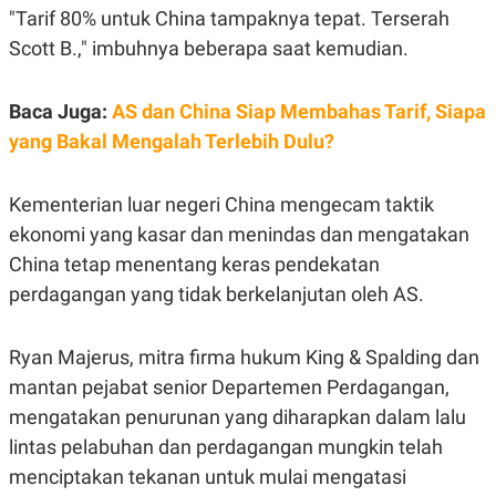
S
A
"Tarif 80% untuk China tampaknya tepat. Terserah
A
G
T
E
Scott B.," imbuhnya beberapa saat kemudian.
D
S
A
T
Baca Juga:
AS dan China Siap Membahas Tarif, Siapa
A
yang Bakal Mengalah Terlebih Dulu?
K
L
O
I
N
P
T
S
Kementerian luar negeri China mengecam taktik
A
U
N
S
ekonomi yang kasar dan menindas dan mengatakan
T
China tetap menentang keras pendekatan
V
perdagangan yang tidak berkelanjutan oleh AS.
JARINGAN
Ryan Majerus, mitra firma hukum King & Spalding dan
K
P
mantan pejabat senior Departemen Perdagangan,
O
R
N
E
mengatakan penurunan yang diharapkan dalam lalu
T
S
lintas pelabuhan dan perdagangan mungkin telah
A
S
N
R
menciptakan tekanan untuk mulai mengatasi
A
E