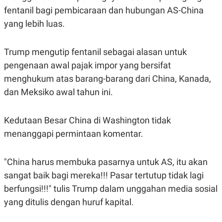
A
I
fentanil bagi pembicaraan dan hubungan AS-China
S
V
K
E
yang lebih luas.
E
M
E
Trump mengutip fentanil sebagai alasan untuk
N
T
pengenaan awal pajak impor yang bersifat
E
R
menghukum atas barang-barang dari China, Kanada,
I
A
dan Meksiko awal tahun ini.
N
L
Kedutaan Besar China di Washington tidak
E
S
menanggapi permintaan komentar.
T
A
R
I
"China harus membuka pasarnya untuk AS, itu akan
sangat baik bagi mereka!!! Pasar tertutup tidak lagi
KANAL
berfungsi!!!" tulis Trump dalam unggahan media sosial
yang ditulis dengan huruf kapital.
P
I
U
M