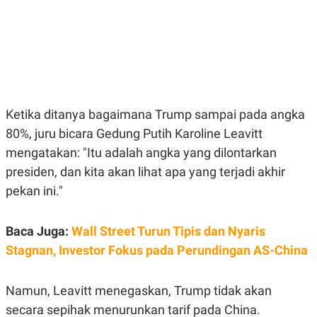
E
E
H
S
A
T
T
Y
A
L
N
E
E
A
N
N
G
A
L
L
Ketika ditanya bagaimana Trump sampai pada angka
I
I
80%, juru bicara Gedung Putih Karoline Leavitt
S
S
H
I
mengatakan: "Itu adalah angka yang dilontarkan
S
presiden, dan kita akan lihat apa yang terjadi akhir
E
K
X
O
pekan ini."
E
L
C
O
U
M
Baca Juga:
T
Wall Street Turun Tipis dan Nyaris
I
Stagnan, Investor Fokus pada Perundingan AS-China
V
E
C
O
Namun, Leavitt menegaskan, Trump tidak akan
R
secara sepihak menurunkan tarif pada China.
N