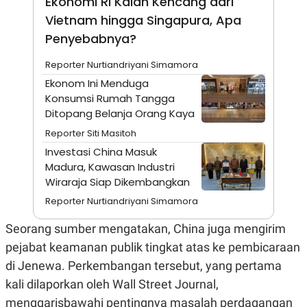
Ekonomi RI Kalah Kencang dari
N
S
Vietnam hingga Singapura, Apa
E
E
W
R
Penyebabnya?
S
E
S
M
Reporter Nurtiandriyani Simamora
E
O
T
N
Ekonom Ini Menduga
U
I
Konsumsi Rumah Tangga
P
A
Ditopang Belanja Orang Kaya
A
K
D
I
Reporter Siti Masitoh
V
L
Investasi China Masuk
A
S
Madura, Kawasan Industri
K
Wiraraja Siap Dikembangkan
O
R
Reporter Nurtiandriyani Simamora
P
O
Seorang sumber mengatakan, China juga mengirim
R
A
pejabat keamanan publik tingkat atas ke pembicaraan
S
I
di Jenewa. Perkembangan tersebut, yang pertama
K
N
kali dilaporkan oleh Wall Street Journal,
I
A
L
T
menggarisbawahi pentingnya masalah perdagangan