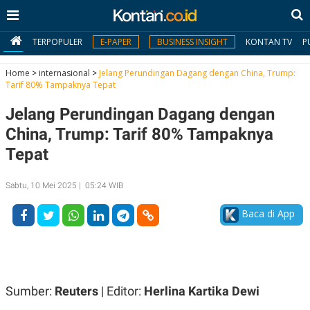
TERPOPULER
E-PAPER
BUSINESS INSIGHT
KONTAN TV
P
Home
>
internasional
>
Jelang Perundingan Dagang dengan China, Trump:
Tarif 80% Tampaknya Tepat
MY
Jelang Perundingan Dagang dengan
KONTAN
China, Trump: Tarif 80% Tampaknya
Daftar
Tepat
Masuk
Sabtu, 10 Mei 2025 | 05:24 WIB
Baca di App
BERITA
I
N
N
A
V
S
E
I
Sumber:
Reuters
| Editor:
Herlina Kartika Dewi
S
O
T
N