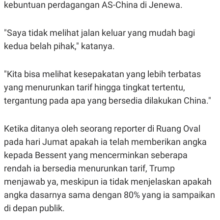
C
L
kebuntuan perdagangan AS-China di Jenewa.
A
E
D
A
E
S
"Saya tidak melihat jalan keluar yang mudah bagi
M
E
Y
.
kedua belah pihak," katanya.
I
D
L
K
"Kita bisa melihat kesepakatan yang lebih terbatas
A
I
N
N
yang menurunkan tarif hingga tingkat tertentu,
G
E
tergantung pada apa yang bersedia dilakukan China."
G
R
A
J
N
A
A
E
Ketika ditanya oleh seorang reporter di Ruang Oval
N
M
pada hari Jumat apakah ia telah memberikan angka
C
I
E
T
kepada Bessent yang mencerminkan seberapa
T
E
A
N
rendah ia bersedia menurunkan tarif, Trump
K
menjawab ya, meskipun ia tidak menjelaskan apakah
E
A
P
D
angka dasarnya sama dengan 80% yang ia sampaikan
A
V
di depan publik.
P
E
E
R