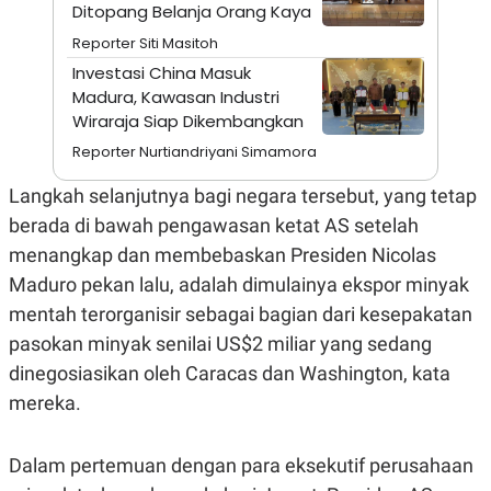
S
A
Ditopang Belanja Orang Kaya
A
G
T
E
Reporter Siti Masitoh
D
S
Investasi China Masuk
A
T
Madura, Kawasan Industri
A
Wiraraja Siap Dikembangkan
K
L
Reporter Nurtiandriyani Simamora
O
I
N
P
T
S
Langkah selanjutnya bagi negara tersebut, yang tetap
A
U
berada di bawah pengawasan ketat AS setelah
N
S
T
menangkap dan membebaskan Presiden Nicolas
V
Maduro pekan lalu, adalah dimulainya ekspor minyak
mentah terorganisir sebagai bagian dari kesepakatan
JARINGAN
pasokan minyak senilai US$2 miliar yang sedang
dinegosiasikan oleh Caracas dan Washington, kata
K
P
O
R
mereka.
N
E
T
S
A
S
N
R
Dalam pertemuan dengan para eksekutif perusahaan
A
E