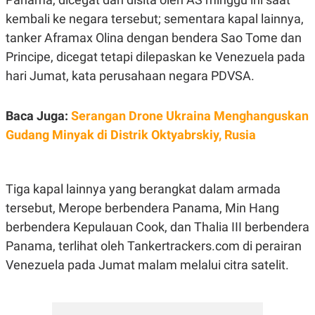
E
R
kembali ke negara tersebut; sementara kapal lainnya,
F
B
tanker Aframax Olina dengan bendera Sao Tome dan
O
U
Principe, dicegat tetapi dilepaskan ke Venezuela pada
K
S
U
I
hari Jumat, kata perusahaan negara PDVSA.
S
N
E
S
S
Baca Juga:
Serangan Drone Ukraina Menghanguskan
I
Gudang Minyak di Distrik Oktyabrskiy, Rusia
N
S
I
G
H
Tiga kapal lainnya yang berangkat dalam armada
T
tersebut, Merope berbendera Panama, Min Hang
S
B
T
E
berbendera Kepulauan Cook, dan Thalia III berbendera
O
L
C
A
Panama, terlihat oleh Tankertrackers.com di perairan
K
N
Venezuela pada Jumat malam melalui citra satelit.
S
J
E
A
T
O
U
N
P