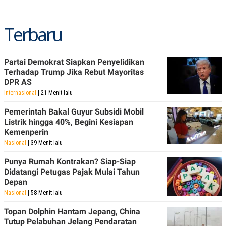
R
T
I
S
Terbaru
I
N
G
K
Partai Demokrat Siapkan Penyelidikan
G
Terhadap Trump Jika Rebut Mayoritas
M
DPR AS
E
D
Internasional
| 21 Menit lalu
I
A
Pemerintah Bakal Guyur Subsidi Mobil
.
Listrik hingga 40%, Begini Kesiapan
I
D
Kemenperin
Nasional
| 39 Menit lalu
Punya Rumah Kontrakan? Siap-Siap
SITEMAP
PROFILE
TERM
Didatangi Petugas Pajak Mulai Tahun
OF
Depan
USE
Nasional
| 58 Menit lalu
PEDOMAN
PEMBERITAAN
Topan Dolphin Hantam Jepang, China
SIBER
Tutup Pelabuhan Jelang Pendaratan
PRIVACY