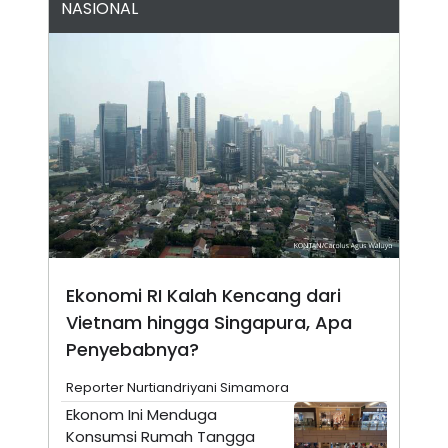
NASIONAL
A
I
S
V
K
E
E
M
E
N
T
E
R
I
A
N
L
E
S
T
A
Ekonomi RI Kalah Kencang dari
R
Vietnam hingga Singapura, Apa
I
Penyebabnya?
KANAL
Reporter Nurtiandriyani Simamora
Ekonom Ini Menduga
P
I
Konsumsi Rumah Tangga
U
M