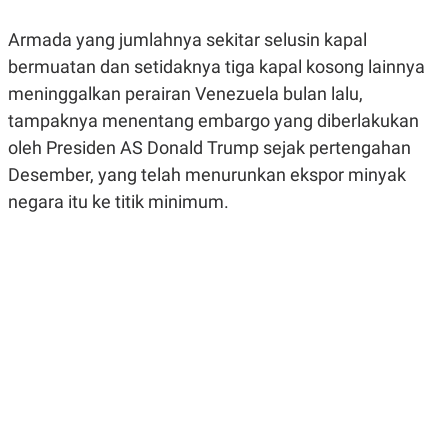
R
G
S
I
Armada yang jumlahnya sekitar selusin kapal
O
O
N
N
bermuatan dan setidaknya tiga kapal kosong lainnya
A
A
meninggalkan perairan Venezuela bulan lalu,
L
L
F
tampaknya menentang embargo yang diberlakukan
I
N
oleh Presiden AS Donald Trump sejak pertengahan
A
Desember, yang telah menurunkan ekspor minyak
N
C
negara itu ke titik minimum.
E
Y
C
A
A
N
R
G
I
T
T
E
A
R
H
.
U
.
.
K
L
E
I
S
F