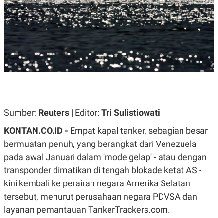
A
A
S
L
I
K
I
E
N
U
D
A
U
N
S
G
T
A
R
N
I
P
I
E
N
Sumber:
Reuters
| Editor:
Tri Sulistiowati
L
T
U
E
KONTAN.CO.ID -
Empat kapal tanker, sebagian besar
A
R
N
N
bermuatan penuh, yang berangkat dari Venezuela
G
A
pada awal Januari dalam 'mode gelap' - atau dengan
U
S
S
I
transponder dimatikan di tengah blokade ketat AS -
A
O
H
N
kini kembali ke perairan negara Amerika Selatan
A
A
tersebut, menurut perusahaan negara PDVSA dan
L
layanan pemantauan TankerTrackers.com.
P
R
E
E