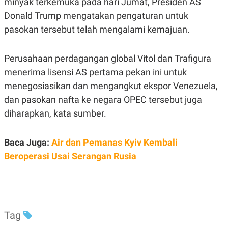
minyak terkemuka pada hari Jumat, Presiden AS
C
L
A
E
Donald Trump mengatakan pengaturan untuk
D
A
E
S
pasokan tersebut telah mengalami kemajuan.
M
E
Y
.
I
Perusahaan perdagangan global Vitol dan Trafigura
D
menerima lisensi AS pertama pekan ini untuk
L
K
A
I
menegosiasikan dan mengangkut ekspor Venezuela,
N
N
G
E
dan pasokan nafta ke negara OPEC tersebut juga
G
R
diharapkan, kata sumber.
A
J
N
A
A
E
N
M
Baca Juga:
Air dan Pemanas Kyiv Kembali
C
I
E
T
Beroperasi Usai Serangan Rusia
T
E
A
N
K
E
A
P
D
A
V
Tag
P
E
E
R