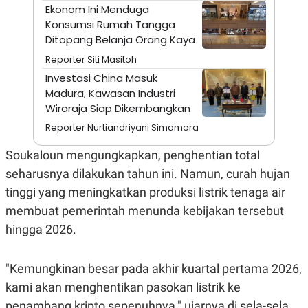
A
I
Ekonom Ini Menduga
S
V
Konsumsi Rumah Tangga
K
E
E
Ditopang Belanja Orang Kaya
M
Reporter Siti Masitoh
E
N
Investasi China Masuk
T
Madura, Kawasan Industri
E
R
Wiraraja Siap Dikembangkan
I
A
Reporter Nurtiandriyani Simamora
N
Soukaloun mengungkapkan, penghentian total
L
E
seharusnya dilakukan tahun ini. Namun, curah hujan
S
T
tinggi yang meningkatkan produksi listrik tenaga air
A
membuat pemerintah menunda kebijakan tersebut
R
I
hingga 2026.
KANAL
"Kemungkinan besar pada akhir kuartal pertama 2026,
kami akan menghentikan pasokan listrik ke
P
I
U
M
penambang kripto sepenuhnya," ujarnya di sela-sela