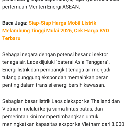
S
A
pertemuan Menteri Energi ASEAN.
A
G
T
E
D
S
A
Baca Juga:
Siap-Siap Harga Mobil Listrik
T
A
Melambung Tinggi Mulai 2026, Cek Harga BYD
K
L
Terbaru
O
I
N
P
T
S
Sebagai negara dengan potensi besar di sektor
A
U
N
S
tenaga air, Laos dijuluki "baterai Asia Tenggara".
T
V
Energi listrik dari pembangkit tenaga air menjadi
tulang punggung ekspor dan memainkan peran
JARINGAN
penting dalam transisi energi bersih kawasan.
K
P
Sebagian besar listrik Laos diekspor ke Thailand dan
O
R
N
E
Vietnam melalui kerja sama lintas batas, dan
T
S
A
S
pemerintah kini mempertimbangkan untuk
N
R
meningkatkan kapasitas ekspor ke Vietnam dari 8.000
A
E