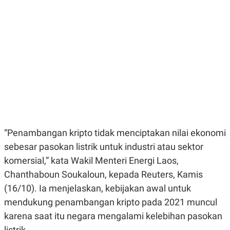
E
E
H
S
A
T
T
Y
A
L
N
E
E
A
N
N
G
A
L
L
I
I
S
S
H
I
S
E
K
“Penambangan kripto tidak menciptakan nilai ekonomi
X
O
E
L
sebesar pasokan listrik untuk industri atau sektor
C
O
U
M
komersial,” kata Wakil Menteri Energi Laos,
T
Chanthaboun Soukaloun, kepada Reuters, Kamis
I
V
(16/10). Ia menjelaskan, kebijakan awal untuk
E
C
mendukung penambangan kripto pada 2021 muncul
O
karena saat itu negara mengalami kelebihan pasokan
R
N
listrik.