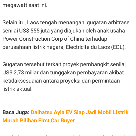
C
L
megawatt saat ini.
A
E
D
A
E
S
M
E
Selain itu, Laos tengah menangani gugatan arbitrase
Y
.
senilai US$ 555 juta yang diajukan oleh anak usaha
I
D
Power Construction Corp of China terhadap
L
K
perusahaan listrik negara, Electricite du Laos (EDL).
A
I
N
N
G
E
G
R
Gugatan tersebut terkait proyek pembangkit senilai
A
J
US$ 2,73 miliar dan tunggakan pembayaran akibat
N
A
A
E
ketidaksesuaian antara proyeksi dan permintaan
N
M
C
I
listrik aktual.
E
T
T
E
A
N
K
Baca Juga:
Daihatsu Ayla EV Siap Jadi Mobil Listrik
E
A
P
D
Murah Pilihan First Car Buyer
A
V
P
E
E
R