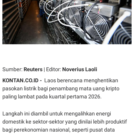
A
A
S
L
I
K
I
E
N
U
D
A
U
N
S
G
T
A
R
N
I
P
I
E
N
Sumber:
Reuters
| Editor:
Noverius Laoli
L
T
U
E
KONTAN.CO.ID -
Laos berencana menghentikan
A
R
N
N
pasokan listrik bagi penambang mata uang kripto
G
A
paling lambat pada kuartal pertama 2026.
U
S
S
I
A
O
H
N
Langkah ini diambil untuk mengalihkan energi
A
A
L
domestik ke sektor-sektor yang dinilai lebih produktif
P
R
bagi perekonomian nasional, seperti pusat data
E
E