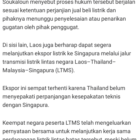
Soukaloun menyebut proses hukum tersebut berjalan
R
T
I
sesuai ketentuan perjanjian jual beli listrik dan
S
I
pihaknya menunggu penyelesaian atau penarikan
N
gugatan oleh pihak penggugat.
G
K
G
Di sisi lain, Laos juga berharap dapat segera
M
E
melanjutkan ekspor listrik ke Singapura melalui jalur
D
I
transmisi listrik lintas negara Laos–Thailand–
A
Malaysia–Singapura (LTMS).
.
I
D
Ekspor ini sempat terhenti karena Thailand belum
menyepakati perpanjangan kesepakatan teknis
dengan Singapura.
SITEMAP
PROFILE
TERM
OF
USE
PEDOMAN
Keempat negara peserta LTMS telah mengeluarkan
PEMBERITAAN
pernyataan bersama untuk melanjutkan kerja sama
SIBER
perdagangan listrik lintas batas tersebut, meski belum
PRIVACY