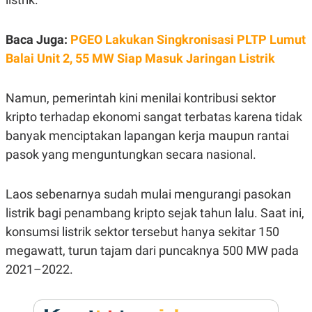
E
R
F
B
Baca Juga:
PGEO Lakukan Singkronisasi PLTP Lumut
O
U
K
S
Balai Unit 2, 55 MW Siap Masuk Jaringan Listrik
U
I
S
N
E
Namun, pemerintah kini menilai kontribusi sektor
S
S
kripto terhadap ekonomi sangat terbatas karena tidak
I
N
banyak menciptakan lapangan kerja maupun rantai
S
pasok yang menguntungkan secara nasional.
I
G
H
T
Laos sebenarnya sudah mulai mengurangi pasokan
S
B
listrik bagi penambang kripto sejak tahun lalu. Saat ini,
T
E
O
L
konsumsi listrik sektor tersebut hanya sekitar 150
C
A
megawatt, turun tajam dari puncaknya 500 MW pada
K
N
S
J
2021–2022.
E
A
T
O
U
N
P