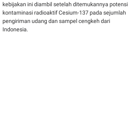
kebijakan ini diambil setelah ditemukannya potensi
R
G
S
I
kontaminasi radioaktif Cesium-137 pada sejumlah
O
O
N
N
pengiriman udang dan sampel cengkeh dari
A
A
L
L
Indonesia.
F
I
N
A
N
C
E
Y
C
A
A
N
R
G
I
T
T
E
A
R
H
.
U
.
.
K
L
E
I
S
F