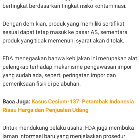
R
T
bertingkat berdasarkan tingkat risiko kontaminasi.
I
S
I
N
Dengan demikian, produk yang memiliki sertifikat
G
sesuai dapat tetap masuk ke pasar AS, sementara
K
produk yang tidak memenuhi syarat akan ditolak.
G
M
E
D
FDA menegaskan bahwa kebijakan ini merupakan alat
I
A
pelengkap terhadap mekanisme pengawasan impor
.
yang sudah ada, seperti peringatan impor dan
I
D
pemeriksaan fisik di pelabuhan.
Baca Juga:
Kasus Cesium-137: Petambak Indonesia
SITEMAP
PROFILE
TERM
Risau Harga dan Penjualan Udang
OF
USE
PEDOMAN
PEMBERITAAN
Untuk mendukung pelaku usaha, FDA juga membuka
SIBER
laman informasi baru yang menjelaskan prosedur
PRIVACY