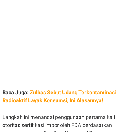
E
E
H
S
A
T
T
Y
A
L
N
E
E
A
N
N
G
A
L
L
I
I
S
S
H
I
S
E
K
X
O
E
L
C
O
U
M
Baca Juga:
Zulhas Sebut Udang Terkontaminasi
T
Radioaktif Layak Konsumsi, Ini Alasannya!
I
V
E
C
Langkah ini menandai penggunaan pertama kali
O
R
otoritas sertifikasi impor oleh FDA berdasarkan
N