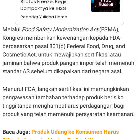
Status Freeze, Begini
A
I
S
V
Dampaknya ke IHSG
K
E
Reporter Yuliana Hema
E
M
E
Melalui
Food Safety Modernization Act
(FSMA),
N
T
Kongres memberikan kewenangan kepada FDA
E
berdasarkan pasal 801(q) Federal Food, Drug, and
R
I
Cosmetic Act, untuk mewajibkan sertifikasi atau
A
N
jaminan bahwa produk pangan impor telah memenuhi
L
standar AS sebelum dikapalkan dari negara asal.
E
S
T
Menurut FDA, langkah sertifikasi ini memungkinkan
A
R
pengawasan tambahan terhadap produk berisiko
I
tinggi tanpa menghambat arus perdagangan bagi
produk yang telah memenuhi persyaratan keamanan.
KANAL
P
I
Baca Juga:
Produk Udang ke Konsumen Harus
U
M