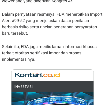
wewenang yang diberikan Kongres AS.
E
R
F
B
Dalam pernyataan resminya, FDA menerbitkan Import
O
U
K
S
Alert #99-52 yang menjelaskan dasar penilaian
U
I
S
N
berbasis risiko serta rincian penerapan persyaratan
E
baru tersebut.
S
S
I
N
Selain itu, FDA juga merilis laman informasi khusus
S
I
terkait otoritas sertifikasi impor dan proses
G
implementasinya.
H
T
S
B
T
E
O
L
C
A
K
N
INVESTASI
S
J
E
A
T
O
U
N
P