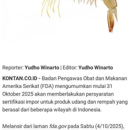
A
A
S
L
I
K
I
E
N
U
D
A
U
N
S
G
T
A
R
N
I
P
I
E
N
Reporter:
Yudho Winarto
| Editor:
Yudho Winarto
L
T
U
E
KONTAN.CO.ID -
Badan Pengawas Obat dan Makanan
A
R
N
N
Amerika Serikat (FDA) mengumumkan mulai 31
G
A
Oktober 2025 akan memberlakukan persyaratan
U
S
S
I
sertifikasi impor untuk produk udang dan rempah yang
A
O
H
N
berasal dari beberapa wilayah di Indonesia.
A
A
L
P
R
Melansir dari laman
fda.gov
pada Sabtu (4/10/2025),
E
E