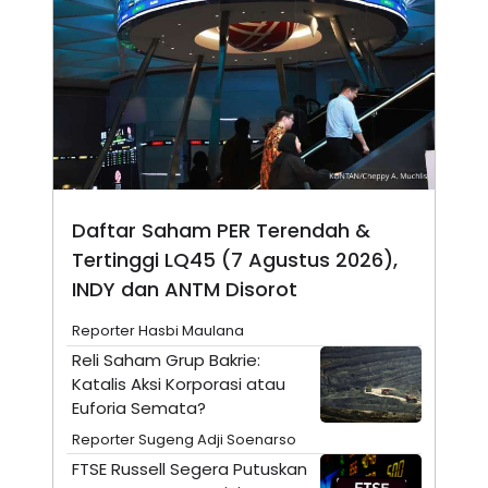
N
S
E
E
W
R
S
E
S
M
E
O
T
N
U
I
P
A
A
K
D
I
V
L
Daftar Saham PER Terendah &
A
Tertinggi LQ45 (7 Agustus 2026),
S
K
INDY dan ANTM Disorot
O
R
P
Reporter Hasbi Maulana
O
Reli Saham Grup Bakrie:
R
A
Katalis Aksi Korporasi atau
S
Euforia Semata?
I
Reporter Sugeng Adji Soenarso
K
N
I
A
FTSE Russell Segera Putuskan
L
T