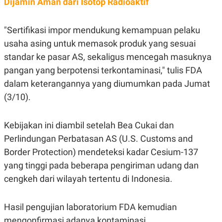
Dijamin Aman dari Isotop Radioaktif
S
A
A
G
T
E
D
S
"Sertifikasi impor mendukung kemampuan pelaku
A
usaha asing untuk memasok produk yang sesuai
T
A
standar ke pasar AS, sekaligus mencegah masuknya
K
L
pangan yang berpotensi terkontaminasi," tulis FDA
O
I
N
P
dalam keterangannya yang diumumkan pada Jumat
T
S
A
U
(3/10).
N
S
T
V
Kebijakan ini diambil setelah Bea Cukai dan
Perlindungan Perbatasan AS (U.S. Customs and
JARINGAN
Border Protection) mendeteksi kadar Cesium-137
yang tinggi pada beberapa pengiriman udang dan
K
P
O
R
cengkeh dari wilayah tertentu di Indonesia.
N
E
T
S
A
S
Hasil pengujian laboratorium FDA kemudian
N
R
A
E
mengonfirmasi adanya kontaminasi.