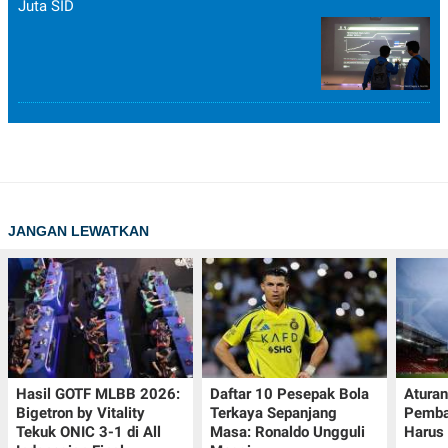
Juta SID
JANGAN LEWATKAN
Hasil GOTF MLBB 2026:
Daftar 10 Pesepak Bola
Aturan
Bigetron by Vitality
Terkaya Sepanjang
Pemba
Tekuk ONIC 3-1 di All
Masa: Ronaldo Ungguli
Harus 