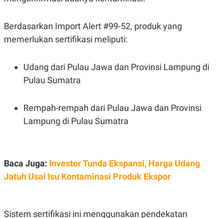
C
L
A
E
D
A
Berdasarkan Import Alert #99-52, produk yang
E
S
M
E
memerlukan sertifikasi meliputi:
Y
.
I
D
Udang dari Pulau Jawa dan Provinsi Lampung di
L
K
A
I
Pulau Sumatra
N
N
G
E
G
R
Rempah-rempah dari Pulau Jawa dan Provinsi
A
J
N
A
Lampung di Pulau Sumatra
A
E
N
M
C
I
E
T
T
E
Baca Juga:
Investor Tunda Ekspansi, Harga Udang
A
N
K
Jatuh Usai Isu Kontaminasi Produk Ekspor
E
A
P
D
A
V
P
E
Sistem sertifikasi ini menggunakan pendekatan
E
R