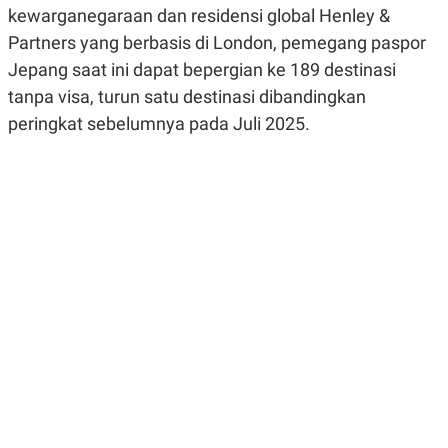
R
G
kewarganegaraan dan residensi global Henley &
S
I
Partners yang berbasis di London, pemegang paspor
O
O
N
N
Jepang saat ini dapat bepergian ke 189 destinasi
A
A
L
L
tanpa visa, turun satu destinasi dibandingkan
F
peringkat sebelumnya pada Juli 2025.
I
N
A
N
C
E
Y
C
A
A
N
R
G
I
T
T
E
A
R
H
.
U
.
.
K
L
E
I
S
F