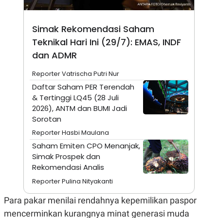
A
I
S
V
K
E
E
Simak Rekomendasi Saham
M
Teknikal Hari Ini (29/7): EMAS, INDF
E
N
dan ADMR
T
E
Reporter Vatrischa Putri Nur
R
I
Daftar Saham PER Terendah
A
& Tertinggi LQ45 (28 Juli
N
2026), ANTM dan BUMI Jadi
L
E
Sorotan
S
Reporter Hasbi Maulana
T
A
Saham Emiten CPO Menanjak,
R
Simak Prospek dan
I
Rekomendasi Analis
Reporter Pulina Nityakanti
KANAL
Para pakar menilai rendahnya kepemilikan paspor
P
I
mencerminkan kurangnya minat generasi muda
U
M