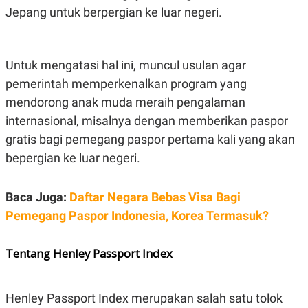
S
A
Jepang untuk berpergian ke luar negeri.
A
G
T
E
D
S
A
T
Untuk mengatasi hal ini, muncul usulan agar
A
pemerintah memperkenalkan program yang
K
L
O
I
mendorong anak muda meraih pengalaman
N
P
internasional, misalnya dengan memberikan paspor
T
S
A
U
gratis bagi pemegang paspor pertama kali yang akan
N
S
T
bepergian ke luar negeri.
V
Baca Juga:
Daftar Negara Bebas Visa Bagi
JARINGAN
Pemegang Paspor Indonesia, Korea Termasuk?
K
P
O
R
Tentang Henley Passport Index
N
E
T
S
A
S
N
R
Henley Passport Index merupakan salah satu tolok
A
E