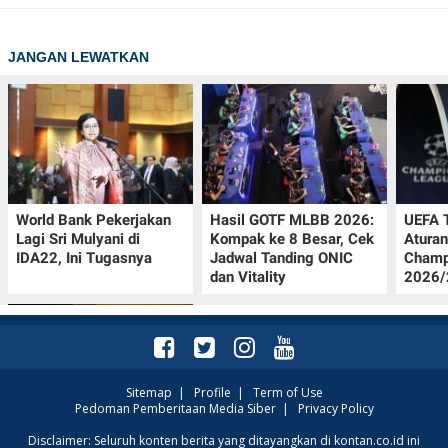
JANGAN LEWATKAN
World Bank Pekerjakan
Hasil GOTF MLBB 2026:
UEFA 
Lagi Sri Mulyani di
Kompak ke 8 Besar, Cek
Aturan
IDA22, Ini Tugasnya
Jadwal Tanding ONIC
Champ
dan Vitality
2026/2
Sitemap
|
Profile
|
Term of Use
Pedoman Pemberitaan Media Siber
|
Privacy Policy
Jadwal Persija vs Arema
Disclaimer: Seluruh konten berita yang ditayangkan di kontan.co.id ini