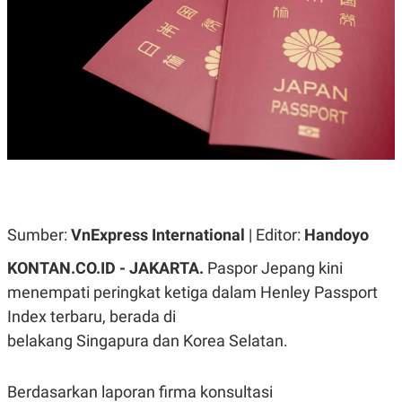
A
A
S
L
I
K
I
E
N
U
D
A
U
N
S
G
T
A
R
N
I
P
I
E
N
L
T
U
E
Sumber:
VnExpress International
| Editor:
Handoyo
A
R
N
N
KONTAN.CO.ID - JAKARTA.
Paspor Jepang kini
G
A
U
S
menempati peringkat ketiga dalam Henley Passport
S
I
Index terbaru, berada di
A
O
H
N
belakang Singapura dan Korea Selatan.
A
A
L
P
R
Berdasarkan laporan firma konsultasi
E
E