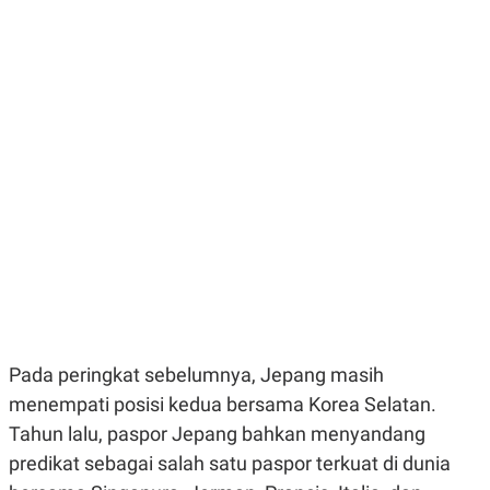
E
E
H
S
A
T
T
Y
A
L
N
E
E
A
N
N
G
A
L
L
I
I
S
S
H
I
S
E
K
X
O
E
L
C
O
U
M
T
Pada peringkat sebelumnya, Jepang masih
I
V
menempati posisi kedua bersama Korea Selatan.
E
C
Tahun lalu, paspor Jepang bahkan menyandang
O
R
predikat sebagai salah satu paspor terkuat di dunia
N