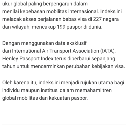
C
L
ukur global paling berpengaruh dalam
A
E
D
A
menilai kebebasan mobilitas internasional. Indeks ini
E
S
melacak akses perjalanan bebas visa di 227 negara
M
E
Y
.
dan wilayah, mencakup 199 paspor di dunia.
I
D
L
K
Dengan menggunakan data eksklusif
A
I
N
N
dari International Air Transport Association (IATA),
G
E
Henley Passport Index terus diperbarui sepanjang
G
R
A
J
tahun untuk mencerminkan perubahan kebijakan visa.
N
A
A
E
N
M
C
I
Oleh karena itu, indeks ini menjadi rujukan utama bagi
E
T
individu maupun institusi dalam memahami tren
T
E
A
N
global mobilitas dan kekuatan paspor.
K
E
A
P
D
A
V
P
E
E
R