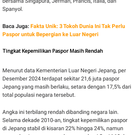
bersama Singapura, Jerman, Prancis, Italia, dan
E
R
Spanyol.
F
B
O
U
K
S
Baca Juga:
Fakta Unik: 3 Tokoh Dunia Ini Tak Perlu
U
I
S
N
Paspor untuk Bepergian ke Luar Negeri
E
S
S
Tingkat Kepemilikan Paspor Masih Rendah
I
N
S
I
Menurut data Kementerian Luar Negeri Jepang, per
G
H
Desember 2024 terdapat sekitar 21,6 juta paspor
T
Jepang yang masih berlaku, setara dengan 17,5% dari
S
B
total populasi negara tersebut.
T
E
O
L
C
A
K
N
Angka ini terbilang rendah dibanding negara lain.
S
J
E
A
Selama dekade 2010-an, tingkat kepemilikan paspor
T
O
di Jepang stabil di kisaran 22% hingga 24%, namun
U
N
P