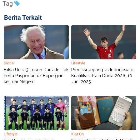
Tag
R
T
I
S
Berita Terkait
I
N
G
K
G
M
E
D
I
Global
Lifestyle
A
Fakta Unik: 3 Tokoh Dunia Ini Tak
Prediksi Jepang vs Indonesia di
.
I
Perlu Paspor untuk Bepergian
Kualifikasi Piala Dunia 2026, 10
D
ke Luar Negeri
Juni 2025
SITEMAP
PROFILE
TERM
OF
USE
PEDOMAN
PEMBERITAAN
SIBER
Lifestyle
Kiat On
PRIVACY