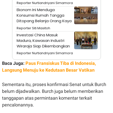
E
Reporter Nurtiandriyani Simamora
R
Ekonom Ini Menduga
F
B
Konsumsi Rumah Tangga
O
U
K
S
Ditopang Belanja Orang Kaya
U
I
Reporter Siti Masitoh
S
N
E
Investasi China Masuk
S
Madura, Kawasan Industri
S
I
Wiraraja Siap Dikembangkan
N
S
Reporter Nurtiandriyani Simamora
I
G
Baca Juga:
Paus Fransiskus Tiba di Indonesia,
H
T
Langsung Menuju ke Kedutaan Besar Vatikan
S
B
T
E
O
L
Sementara itu, proses konfirmasi Senat untuk Burch
C
A
belum dijadwalkan. Burch juga belum memberikan
K
N
S
J
tanggapan atas permintaan komentar terkait
E
A
T
O
pencalonannya.
U
N
P