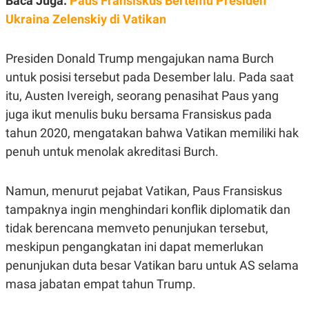
Baca Juga:
Paus Fransiskus Bertemu Presiden
R
G
Ukraina Zelenskiy di Vatikan
S
I
O
O
N
N
A
A
Presiden Donald Trump mengajukan nama Burch
L
L
F
untuk posisi tersebut pada Desember lalu. Pada saat
I
itu, Austen Ivereigh, seorang penasihat Paus yang
N
A
juga ikut menulis buku bersama Fransiskus pada
N
C
tahun 2020, mengatakan bahwa Vatikan memiliki hak
E
penuh untuk menolak akreditasi Burch.
Y
C
A
A
N
R
Namun, menurut pejabat Vatikan, Paus Fransiskus
G
I
T
T
tampaknya ingin menghindari konflik diplomatik dan
E
A
R
H
tidak berencana memveto penunjukan tersebut,
.
U
meskipun pengangkatan ini dapat memerlukan
.
.
penunjukan duta besar Vatikan baru untuk AS selama
K
L
masa jabatan empat tahun Trump.
E
I
S
F