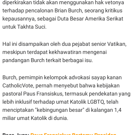
diperkirakan tidak akan menggunakan hak vetonya
A
A
S
L
terhadap pencalonan Brian Burch, seorang kritikus
I
kepausannya, sebagai Duta Besar Amerika Serikat
K
I
untuk Takhta Suci.
E
N
U
D
A
U
N
S
Hal ini disampaikan oleh dua pejabat senior Vatikan,
G
T
A
R
meskipun terdapat kekhawatiran mengenai
N
I
pandangan Burch terkait berbagai isu.
P
I
E
N
L
T
Burch, pemimpin kelompok advokasi sayap kanan
U
E
A
R
CatholicVote, pernah menyebut bahwa kebijakan
N
N
G
A
pastoral Paus Fransiskus, termasuk pendekatan yang
U
S
lebih inklusif terhadap umat Katolik LGBTQ, telah
S
I
A
O
menciptakan "kebingungan besar" di kalangan 1,4
H
N
A
A
miliar umat Katolik di dunia.
L
P
R
E
E