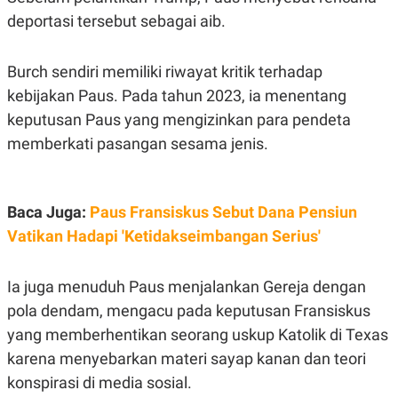
A
I
deportasi tersebut sebagai aib.
S
V
K
E
E
M
Burch sendiri memiliki riwayat kritik terhadap
E
N
kebijakan Paus. Pada tahun 2023, ia menentang
T
keputusan Paus yang mengizinkan para pendeta
E
R
memberkati pasangan sesama jenis.
I
A
N
L
Baca Juga:
Paus Fransiskus Sebut Dana Pensiun
E
S
Vatikan Hadapi 'Ketidakseimbangan Serius'
T
A
R
Ia juga menuduh Paus menjalankan Gereja dengan
I
pola dendam, mengacu pada keputusan Fransiskus
yang memberhentikan seorang uskup Katolik di Texas
KANAL
karena menyebarkan materi sayap kanan dan teori
P
I
konspirasi di media sosial.
U
M