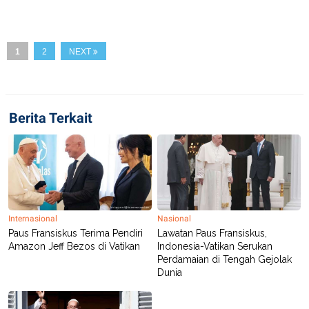
S
A
A
G
T
E
D
S
A
1
2
NEXT
T
A
K
L
O
I
N
P
Berita Terkait
T
S
A
U
N
S
T
V
JARINGAN
Internasional
Nasional
Paus Fransiskus Terima Pendiri
Lawatan Paus Fransiskus,
K
P
O
R
Amazon Jeff Bezos di Vatikan
Indonesia-Vatikan Serukan
N
E
Perdamaian di Tengah Gejolak
T
S
Dunia
A
S
N
R
A
E