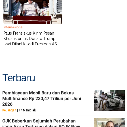
C
L
A
E
D
A
E
S
M
E
Y
.
Internasional
I
D
Paus Fransiskus Kirim Pesan
Khusus untuk Donald Trump
L
K
Usai Dilantik Jadi Presiden AS
A
I
N
N
G
E
G
R
A
J
N
A
A
E
Terbaru
N
M
C
I
E
T
T
E
Pembiayaan Mobil Baru dan Bekas
A
N
Multifinance Rp 230,47 Triliun per Juni
K
2026
E
A
Keuangan
| 17 Menit lalu
P
D
A
V
P
E
OJK Beberkan Sejumlah Perubahan
E
R
yang Akan Tertuang dalam POJK New