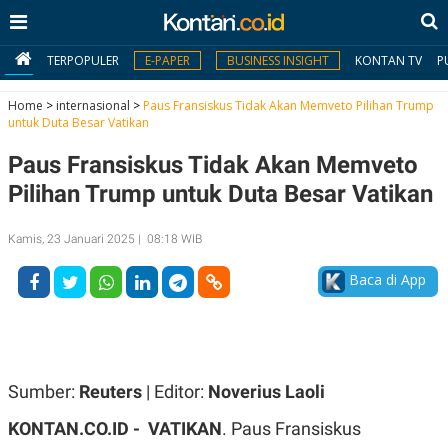
TERPOPULER
E-PAPER
BUSINESS INSIGHT
KONTAN TV
P
Home
>
internasional
>
Paus Fransiskus Tidak Akan Memveto Pilihan Trump
untuk Duta Besar Vatikan
MY
Paus Fransiskus Tidak Akan Memveto
KONTAN
Pilihan Trump untuk Duta Besar Vatikan
Daftar
Kamis, 23 Januari 2025 | 08:18 WIB
Masuk
Baca di App
BERITA
I
N
N
A
Sumber:
Reuters
| Editor:
Noverius Laoli
V
S
E
I
KONTAN.CO.ID -
VATIKAN
. Paus Fransiskus
S
O
T
N