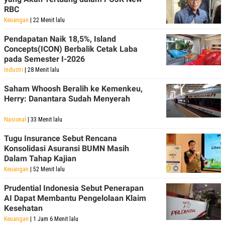
R
T
RBC
I
S
Keuangan
| 22 Menit lalu
I
N
Pendapatan Naik 18,5%, Island
G
Concepts(ICON) Berbalik Cetak Laba
K
pada Semester I-2026
G
Industri
| 28 Menit lalu
M
E
Saham Whoosh Beralih ke Kemenkeu,
D
I
Herry: Danantara Sudah Menyerah
A
.
Nasional
| 33 Menit lalu
I
D
Tugu Insurance Sebut Rencana
Konsolidasi Asuransi BUMN Masih
Dalam Tahap Kajian
SITEMAP
PROFILE
TERM
Keuangan
| 52 Menit lalu
OF
USE
Prudential Indonesia Sebut Penerapan
PEDOMAN
AI Dapat Membantu Pengelolaan Klaim
PEMBERITAAN
Kesehatan
SIBER
Keuangan
| 1 Jam 6 Menit lalu
PRIVACY