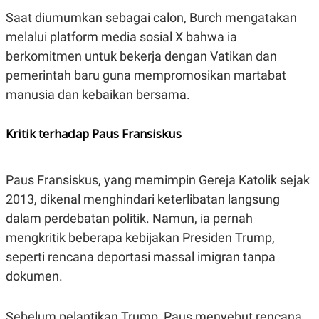
N
S
Saat diumumkan sebagai calon, Burch mengatakan
E
E
melalui platform media sosial X bahwa ia
W
R
S
E
berkomitmen untuk bekerja dengan Vatikan dan
S
M
E
O
pemerintah baru guna mempromosikan martabat
T
N
manusia dan kebaikan bersama.
U
I
P
A
A
K
Kritik terhadap Paus Fransiskus
D
I
V
L
A
S
Paus Fransiskus, yang memimpin Gereja Katolik sejak
K
O
2013, dikenal menghindari keterlibatan langsung
R
P
dalam perdebatan politik. Namun, ia pernah
O
mengkritik beberapa kebijakan Presiden Trump,
R
A
seperti rencana deportasi massal imigran tanpa
S
I
dokumen.
K
N
I
A
L
T
Sebelum pelantikan Trump, Paus menyebut rencana