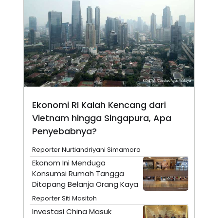
N
S
E
E
W
R
S
E
S
M
E
O
T
N
U
I
P
A
A
K
D
I
V
L
Ekonomi RI Kalah Kencang dari
A
S
Vietnam hingga Singapura, Apa
K
Penyebabnya?
O
R
P
Reporter Nurtiandriyani Simamora
O
R
Ekonom Ini Menduga
A
Konsumsi Rumah Tangga
S
Ditopang Belanja Orang Kaya
I
Reporter Siti Masitoh
K
N
I
A
Investasi China Masuk
L
T