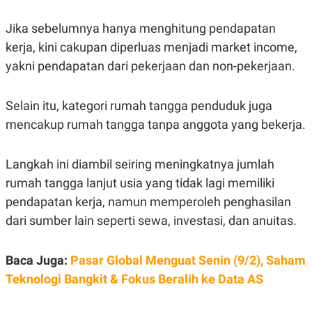
S
A
A
G
T
E
Jika sebelumnya hanya menghitung pendapatan
D
S
kerja, kini cakupan diperluas menjadi market income,
A
T
yakni pendapatan dari pekerjaan dan non-pekerjaan.
A
K
L
O
I
Selain itu, kategori rumah tangga penduduk juga
N
P
T
S
mencakup rumah tangga tanpa anggota yang bekerja.
A
U
N
S
T
Langkah ini diambil seiring meningkatnya jumlah
V
rumah tangga lanjut usia yang tidak lagi memiliki
pendapatan kerja, namun memperoleh penghasilan
JARINGAN
dari sumber lain seperti sewa, investasi, dan anuitas.
K
P
O
R
Baca Juga:
Pasar Global Menguat Senin (9/2), Saham
N
E
T
S
Teknologi Bangkit & Fokus Beralih ke Data AS
A
S
N
R
A
E