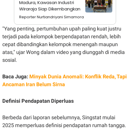
Madura, Kawasan Industri
A
I
S
V
Wiraraja Siap Dikembangkan
K
E
E
Reporter Nurtiandriyani Simamora
M
E
"Yang penting, pertumbuhan upah paling kuat justru
N
T
terjadi pada kelompok berpendapatan rendah, lebih
E
cepat dibandingkan kelompok menengah maupun
R
I
atas," ujar Wong dalam video yang diunggah di media
A
N
sosial.
L
E
S
Baca Juga:
Minyak Dunia Anomali: Konflik Reda, Tapi
T
Ancaman Iran Belum Sirna
A
R
I
Definisi Pendapatan Diperluas
KANAL
Berbeda dari laporan sebelumnya, Singstat mulai
P
I
2025 memperluas definisi pendapatan rumah tangga.
U
M