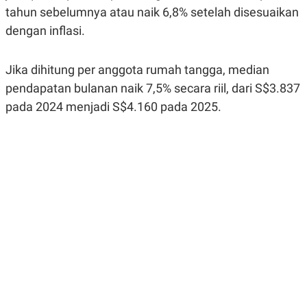
R
G
tahun sebelumnya atau naik 6,8% setelah disesuaikan
S
I
dengan inflasi.
O
O
N
N
A
A
L
L
Jika dihitung per anggota rumah tangga, median
F
I
pendapatan bulanan naik 7,5% secara riil, dari S$3.837
N
pada 2024 menjadi S$4.160 pada 2025.
A
N
C
E
Y
C
A
A
N
R
G
I
T
T
E
A
R
H
.
U
.
.
K
L
E
I
S
F