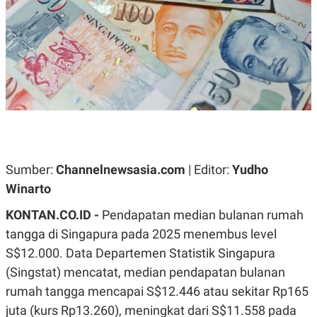
A
A
S
L
I
K
I
E
N
U
D
A
U
N
S
G
T
A
R
N
I
P
I
E
N
Sumber:
Channelnewsasia.com
| Editor:
Yudho
L
T
U
E
Winarto
A
R
N
N
KONTAN.CO.ID -
Pendapatan median bulanan rumah
G
A
U
S
tangga di Singapura pada 2025 menembus level
S
I
A
O
S$12.000. Data Departemen Statistik Singapura
H
N
(Singstat) mencatat, median pendapatan bulanan
A
A
L
rumah tangga mencapai S$12.446 atau sekitar Rp165
P
R
juta (kurs Rp13.260), meningkat dari S$11.558 pada
E
E