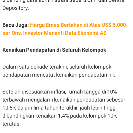
R
T
Depository.
I
S
I
N
Baca Juga:
Harga Emas Bertahan di Atas US$ 5.000
G
per Ons, Investor Menanti Data Ekonomi AS
K
G
M
E
Kenaikan Pendapatan di Seluruh Kelompok
D
I
A
Dalam satu dekade terakhir, seluruh kelompok
.
I
pendapatan mencatat kenaikan pendapatan riil.
D
Setelah disesuaikan inflasi, rumah tangga di 10%
terbawah mengalami kenaikan pendapatan sebesar
SITEMAP
PROFILE
TERM
OF
10,5% dalam lima tahun terakhir, jauh lebih tinggi
USE
dibandingkan kenaikan 1,4% pada kelompok 10%
PEDOMAN
PEMBERITAAN
teratas.
SIBER
PRIVACY