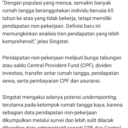
C
L
"Dengan populasi yang menua, semakin banyak
A
E
rumah tangga beranggotakan individu berusia 65
D
A
E
S
tahun ke atas yang tidak bekerja, tetapi memiliki
M
E
Y
.
pendapatan non-pekerjaan. Definisi baru ini
I
memungkinkan analisis tren pendapatan yang lebih
D
komprehensif," jelas Singstat.
L
K
A
I
N
N
G
E
Pendapatan non-pekerjaan meliputi bunga tabungan
G
R
A
J
atau saldo Central Provident Fund (CPF), dividen
N
A
investasi, transfer antar rumah tangga, pendapatan
A
E
N
M
sewa, serta pembayaran CPF dan asuransi.
C
I
E
T
T
E
A
N
Singstat mengakui adanya potensi
underreporting
,
K
terutama pada kelompok rumah tangga kaya, karena
E
A
sebagian data pendapatan non-pekerjaan
P
D
A
V
dikumpulkan melalui survei dan lebih sulit dilacak
P
E
E
R
dibanding data administratif seperti CPF dan Central