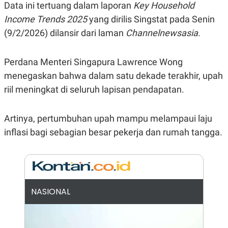
E
Data ini tertuang dalam laporan
Key Household
R
Income Trends 2025
yang dirilis Singstat pada Senin
F
B
O
U
(9/2/2026) dilansir dari laman
Channelnewsasia
.
K
S
U
I
S
N
Perdana Menteri Singapura Lawrence Wong
E
S
menegaskan bahwa dalam satu dekade terakhir, upah
S
riil meningkat di seluruh lapisan pendapatan.
I
N
S
I
Artinya, pertumbuhan upah mampu melampaui laju
G
H
inflasi bagi sebagian besar pekerja dan rumah tangga.
T
S
B
T
E
O
L
C
A
K
N
NASIONAL
S
J
E
A
T
O
U
N
P