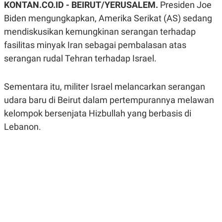
KONTAN.CO.ID -
BEIRUT/YERUSALEM.
Presiden Joe
A
A
S
L
Biden mengungkapkan, Amerika Serikat (AS) sedang
I
mendiskusikan kemungkinan serangan terhadap
K
I
fasilitas minyak Iran sebagai pembalasan atas
E
N
U
D
serangan rudal Tehran terhadap Israel.
A
U
N
S
G
T
A
R
Sementara itu, militer Israel melancarkan serangan
N
I
udara baru di Beirut dalam pertempurannya melawan
P
I
kelompok bersenjata Hizbullah yang berbasis di
E
N
L
T
Lebanon.
U
E
A
R
N
N
G
A
U
S
S
I
A
O
H
N
A
A
L
P
R
E
E