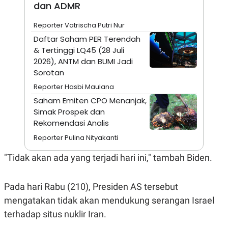
dan ADMR
N
S
E
E
Reporter Vatrischa Putri Nur
W
R
S
E
Daftar Saham PER Terendah
S
M
& Tertinggi LQ45 (28 Juli
E
O
T
N
2026), ANTM dan BUMI Jadi
U
I
Sorotan
P
A
Reporter Hasbi Maulana
A
K
D
I
Saham Emiten CPO Menanjak,
V
L
Simak Prospek dan
A
S
Rekomendasi Analis
K
O
Reporter Pulina Nityakanti
R
P
"Tidak akan ada yang terjadi hari ini," tambah Biden.
O
R
A
S
Pada hari Rabu (210), Presiden AS tersebut
I
mengatakan tidak akan mendukung serangan Israel
K
N
terhadap situs nuklir Iran.
I
A
L
T