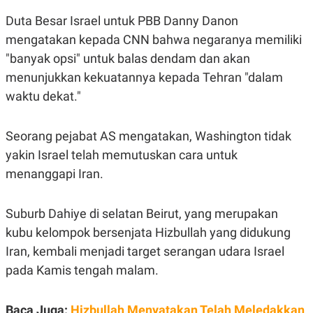
A
I
S
V
Duta Besar Israel untuk PBB Danny Danon
K
E
E
mengatakan kepada CNN bahwa negaranya memiliki
M
"banyak opsi" untuk balas dendam dan akan
E
N
menunjukkan kekuatannya kepada Tehran "dalam
T
E
waktu dekat."
R
I
A
Seorang pejabat AS mengatakan, Washington tidak
N
yakin Israel telah memutuskan cara untuk
L
E
menanggapi Iran.
S
T
A
Suburb Dahiye di selatan Beirut, yang merupakan
R
I
kubu kelompok bersenjata Hizbullah yang didukung
Iran, kembali menjadi target serangan udara Israel
KANAL
pada Kamis tengah malam.
P
I
U
M
Baca Juga:
Hizbullah Menyatakan Telah Meledakkan