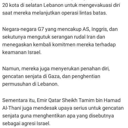
R
T
20 kota di selatan Lebanon untuk mengevakuasi diri
I
S
saat mereka melanjutkan operasi lintas batas.
I
N
G
Negara-negara G7 yang mencakup AS, Inggris, dan
K
sekutunya mengutuk serangan rudal Iran dan
G
M
menegaskan kembali komitmen mereka terhadap
E
D
keamanan Israel.
I
A
.
Namun, mereka juga menyerukan penahan diri,
I
D
gencatan senjata di Gaza, dan penghentian
permusuhan di Lebanon.
SITEMAP
PROFILE
TERM
Sementara itu, Emir Qatar Sheikh Tamim bin Hamad
OF
USE
Al-Thani juga mendesak upaya serius untuk gencatan
PEDOMAN
senjata guna menghentikan apa yang disebutnya
PEMBERITAAN
SIBER
sebagai agresi Israel.
PRIVACY