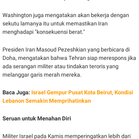
C
L
A
E
D
A
Washington juga mengatakan akan bekerja dengan
E
S
M
E
sekutu lamanya itu untuk memastikan Iran
Y
.
I
menghadapi "konsekuensi berat."
D
L
K
Presiden Iran Masoud Pezeshkian yang berbicara di
A
I
N
N
Doha, mengatakan bahwa Tehran siap merespons jika
G
E
G
R
ada serangan militer atau tindakan teroris yang
A
J
N
A
melanggar garis merah mereka.
A
E
N
M
C
I
Baca Juga:
Israel Gempur Pusat Kota Beirut, Kondisi
E
T
T
E
Lebanon Semakin Memprihatinkan
A
N
K
E
A
Seruan untuk Menahan Diri
P
D
A
V
P
E
Militer Israel pada Kamis memperingatkan lebih dari
E
R