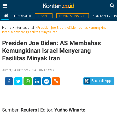
TERPOPULER
E-PAPER
BUSINESS INSIGHT
KONTAN TV
P
Home
>
internasional
>
Presiden Joe Biden: AS Membahas Kemungkinan
Israel Menyerang Fasilitas Minyak Iran
MY
Presiden Joe Biden: AS Membahas
KONTAN
Kemungkinan Israel Menyerang
Daftar
Fasilitas Minyak Iran
Masuk
Jumat, 04 Oktober 2024 | 06:15 WIB
Baca di App
BERITA
I
N
N
A
V
S
E
I
Sumber:
Reuters
| Editor:
Yudho Winarto
S
O
T
N