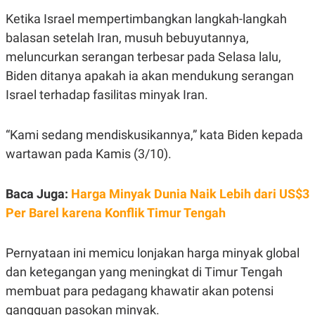
E
E
H
S
Ketika Israel mempertimbangkan langkah-langkah
A
T
T
Y
balasan setelah Iran, musuh bebuyutannya,
A
L
meluncurkan serangan terbesar pada Selasa lalu,
N
E
Biden ditanya apakah ia akan mendukung serangan
E
A
N
N
Israel terhadap fasilitas minyak Iran.
G
A
L
L
I
I
S
S
“Kami sedang mendiskusikannya,” kata Biden kepada
H
I
wartawan pada Kamis (3/10).
S
E
K
X
O
Baca Juga:
Harga Minyak Dunia Naik Lebih dari US$3
E
L
C
O
Per Barel karena Konflik Timur Tengah
U
M
T
I
V
Pernyataan ini memicu lonjakan harga minyak global
E
dan ketegangan yang meningkat di Timur Tengah
C
O
membuat para pedagang khawatir akan potensi
R
N
gangguan pasokan minyak.