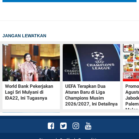
JANGAN LEWATKAN
World Bank Pekerjakan
UEFA Terapkan Dua
Promo
Lagi Sri Mulyani di
Aturan Baru di Liga
Agust
IDA22, Ini Tugasnya
Champions Musim
Jabod
2026/2027, Ini Detailnya
Palem
Melon