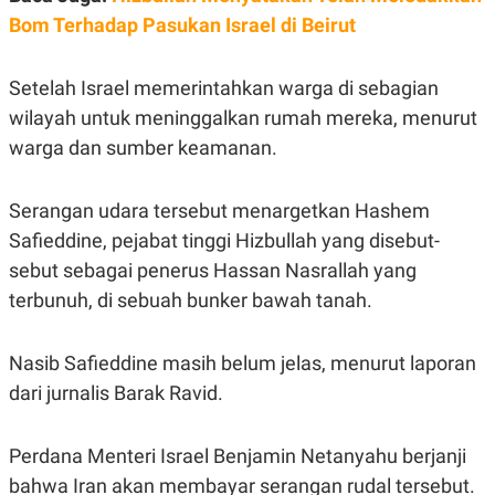
S
A
Bom Terhadap Pasukan Israel di Beirut
A
G
T
E
D
S
A
Setelah Israel memerintahkan warga di sebagian
T
A
wilayah untuk meninggalkan rumah mereka, menurut
K
L
warga dan sumber keamanan.
O
I
N
P
T
S
Serangan udara tersebut menargetkan Hashem
A
U
N
S
Safieddine, pejabat tinggi Hizbullah yang disebut-
T
V
sebut sebagai penerus Hassan Nasrallah yang
terbunuh, di sebuah bunker bawah tanah.
JARINGAN
Nasib Safieddine masih belum jelas, menurut laporan
K
P
dari jurnalis Barak Ravid.
O
R
N
E
T
S
A
S
Perdana Menteri Israel Benjamin Netanyahu berjanji
N
R
A
E
bahwa Iran akan membayar serangan rudal tersebut.