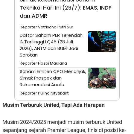
N
S
Teknikal Hari Ini (29/7): EMAS, INDF
E
E
dan ADMR
W
R
S
E
S
M
Reporter Vatrischa Putri Nur
E
O
T
N
Daftar Saham PER Terendah
U
I
& Tertinggi LQ45 (28 Juli
P
A
2026), ANTM dan BUMI Jadi
A
K
Sorotan
D
I
V
L
Reporter Hasbi Maulana
A
S
Saham Emiten CPO Menanjak,
K
Simak Prospek dan
O
Rekomendasi Analis
R
P
Reporter Pulina Nityakanti
O
R
A
Musim Terburuk United, Tapi Ada Harapan
S
I
Musim 2024/2025 menjadi musim terburuk United
K
N
I
A
sepanjang sejarah Premier League, finis di posisi ke-
L
T