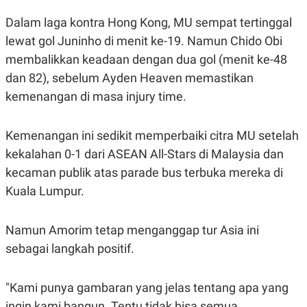
S
A
A
G
Dalam laga kontra Hong Kong, MU sempat tertinggal
T
E
D
S
lewat gol Juninho di menit ke-19. Namun Chido Obi
A
membalikkan keadaan dengan dua gol (menit ke-48
T
A
dan 82), sebelum Ayden Heaven memastikan
K
L
kemenangan di masa injury time.
O
I
N
P
T
S
A
U
Kemenangan ini sedikit memperbaiki citra MU setelah
N
S
kekalahan 0-1 dari ASEAN All-Stars di Malaysia dan
T
V
kecaman publik atas parade bus terbuka mereka di
Kuala Lumpur.
JARINGAN
Namun Amorim tetap menganggap tur Asia ini
K
P
O
R
sebagai langkah positif.
N
E
T
S
A
S
"Kami punya gambaran yang jelas tentang apa yang
N
R
A
E
ingin kami bangun. Tentu tidak bisa semua