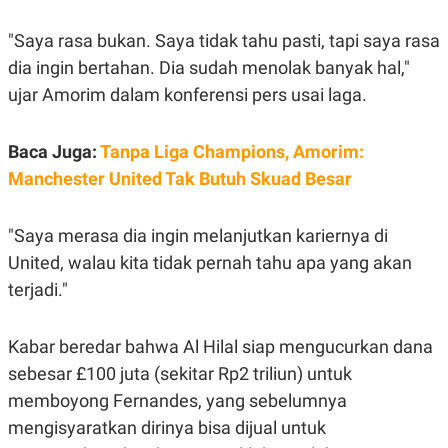
E
E
H
S
A
T
"Saya rasa bukan. Saya tidak tahu pasti, tapi saya rasa
T
Y
A
L
dia ingin bertahan. Dia sudah menolak banyak hal,"
N
E
ujar Amorim dalam konferensi pers usai laga.
E
A
N
N
G
A
Baca Juga:
Tanpa Liga Champions, Amorim:
L
L
I
I
Manchester United Tak Butuh Skuad Besar
S
S
H
I
S
"Saya merasa dia ingin melanjutkan kariernya di
E
K
United, walau kita tidak pernah tahu apa yang akan
X
O
E
L
terjadi."
C
O
U
M
T
I
Kabar beredar bahwa Al Hilal siap mengucurkan dana
V
sebesar £100 juta (sekitar Rp2 triliun) untuk
E
C
memboyong Fernandes, yang sebelumnya
O
R
mengisyaratkan dirinya bisa dijual untuk
N