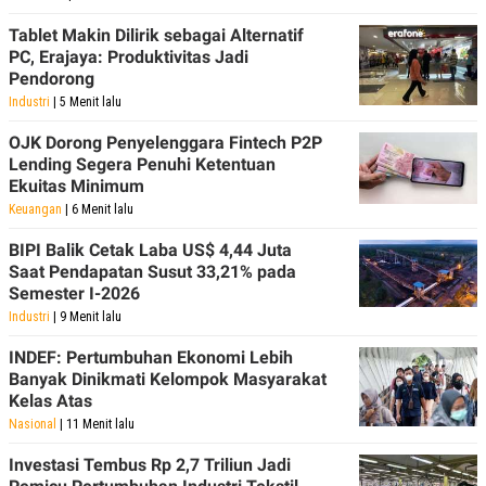
R
T
I
Tablet Makin Dilirik sebagai Alternatif
S
PC, Erajaya: Produktivitas Jadi
I
Pendorong
N
G
Industri
| 5 Menit lalu
K
G
OJK Dorong Penyelenggara Fintech P2P
M
Lending Segera Penuhi Ketentuan
E
Ekuitas Minimum
D
I
Keuangan
| 6 Menit lalu
A
.
BIPI Balik Cetak Laba US$ 4,44 Juta
I
Saat Pendapatan Susut 33,21% pada
D
Semester I-2026
Industri
| 9 Menit lalu
INDEF: Pertumbuhan Ekonomi Lebih
SITEMAP
PROFILE
TERM
Banyak Dinikmati Kelompok Masyarakat
OF
USE
Kelas Atas
PEDOMAN
Nasional
| 11 Menit lalu
PEMBERITAAN
SIBER
Investasi Tembus Rp 2,7 Triliun Jadi
PRIVACY