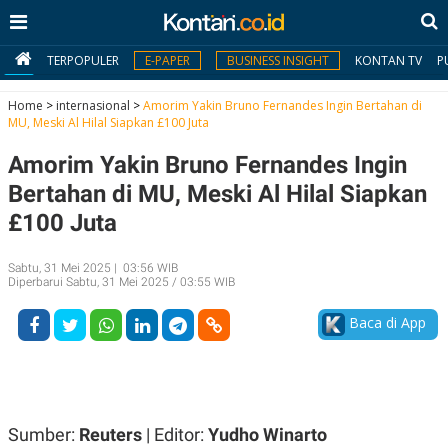
TERPOPULER
E-PAPER
BUSINESS INSIGHT
KONTAN TV
P
Home
>
internasional
>
Amorim Yakin Bruno Fernandes Ingin Bertahan di
MU, Meski Al Hilal Siapkan £100 Juta
MY
Amorim Yakin Bruno Fernandes Ingin
KONTAN
Bertahan di MU, Meski Al Hilal Siapkan
Daftar
£100 Juta
Masuk
Sabtu, 31 Mei 2025 | 03:56 WIB
Diperbarui Sabtu, 31 Mei 2025 / 03:55 WIB
BERITA
Baca di App
I
N
N
A
V
S
E
I
S
O
Sumber:
Reuters
| Editor:
Yudho Winarto
T
N