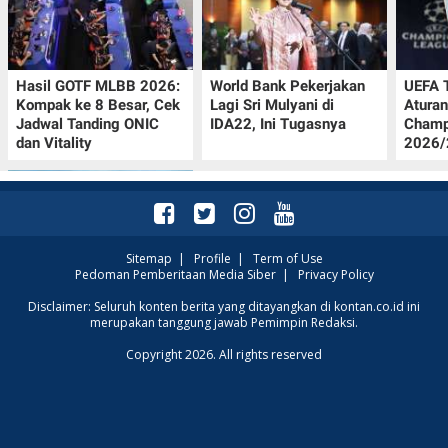
Hasil GOTF MLBB 2026:
World Bank Pekerjakan
UEFA 
Kompak ke 8 Besar, Cek
Lagi Sri Mulyani di
Aturan
Jadwal Tanding ONIC
IDA22, Ini Tugasnya
Champ
dan Vitality
2026/2
Sitemap
|
Profile
|
Term of Use
Pedoman Pemberitaan Media Siber
|
Privacy Policy
Intip Prakiraan Cuaca
Disclaimer: Seluruh konten berita yang ditayangkan di kontan.co.id ini
merupakan tanggung jawab Pemimpin Redaksi.
Sumsel Kamis (6/8):
Hujan Ringan
Copyright 2026. All rights reserved
Mendominasi, Siapkan
Payung!