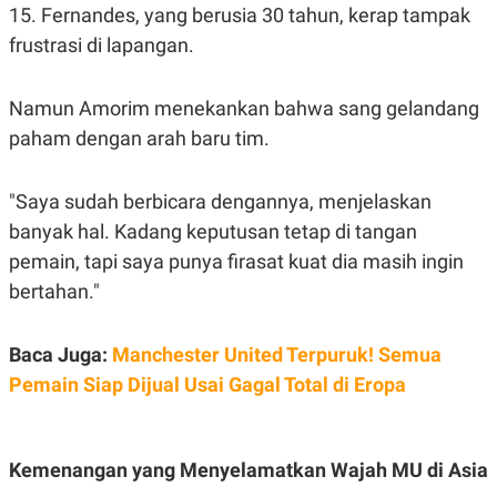
A
I
15. Fernandes, yang berusia 30 tahun, kerap tampak
S
V
K
E
frustrasi di lapangan.
E
M
E
Namun Amorim menekankan bahwa sang gelandang
N
T
paham dengan arah baru tim.
E
R
I
"Saya sudah berbicara dengannya, menjelaskan
A
N
banyak hal. Kadang keputusan tetap di tangan
L
pemain, tapi saya punya firasat kuat dia masih ingin
E
S
bertahan."
T
A
R
Baca Juga:
Manchester United Terpuruk! Semua
I
Pemain Siap Dijual Usai Gagal Total di Eropa
KANAL
P
I
Kemenangan yang Menyelamatkan Wajah MU di Asia
U
M