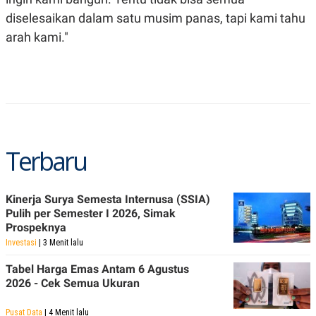
C
L
A
E
diselesaikan dalam satu musim panas, tapi kami tahu
D
A
arah kami."
E
S
M
E
Y
.
I
D
L
K
A
I
N
N
G
E
G
R
Terbaru
A
J
N
A
A
E
N
M
Kinerja Surya Semesta Internusa (SSIA)
C
I
Pulih per Semester I 2026, Simak
E
T
T
E
Prospeknya
A
N
Investasi
| 3 Menit lalu
K
E
A
Tabel Harga Emas Antam 6 Agustus
P
D
2026 - Cek Semua Ukuran
A
V
P
E
E
R
Pusat Data
| 4 Menit lalu