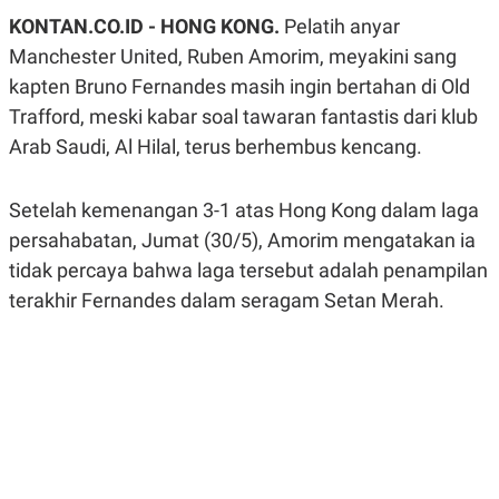
A
A
KONTAN.CO.ID - HONG KONG.
Pelatih anyar
S
L
I
Manchester United, Ruben Amorim, meyakini sang
K
I
kapten Bruno Fernandes masih ingin bertahan di Old
E
N
Trafford, meski kabar soal tawaran fantastis dari klub
U
D
A
U
Arab Saudi, Al Hilal, terus berhembus kencang.
N
S
G
T
A
R
N
I
Setelah kemenangan 3-1 atas Hong Kong dalam laga
P
I
persahabatan, Jumat (30/5), Amorim mengatakan ia
E
N
tidak percaya bahwa laga tersebut adalah penampilan
L
T
U
E
terakhir Fernandes dalam seragam Setan Merah.
A
R
N
N
G
A
U
S
S
I
A
O
H
N
A
A
L
P
R
E
E