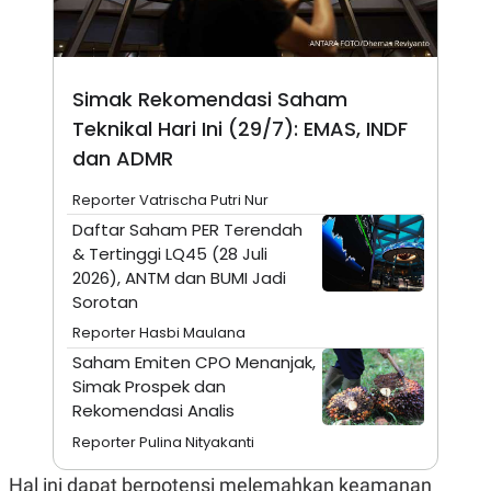
N
S
E
E
W
R
S
E
S
M
Simak Rekomendasi Saham
E
O
Teknikal Hari Ini (29/7): EMAS, INDF
T
N
U
I
dan ADMR
P
A
A
K
Reporter Vatrischa Putri Nur
D
I
V
L
Daftar Saham PER Terendah
A
& Tertinggi LQ45 (28 Juli
S
2026), ANTM dan BUMI Jadi
K
O
Sorotan
R
P
Reporter Hasbi Maulana
O
Saham Emiten CPO Menanjak,
R
A
Simak Prospek dan
S
Rekomendasi Analis
I
Reporter Pulina Nityakanti
K
N
I
A
L
T
Hal ini dapat berpotensi melemahkan keamanan