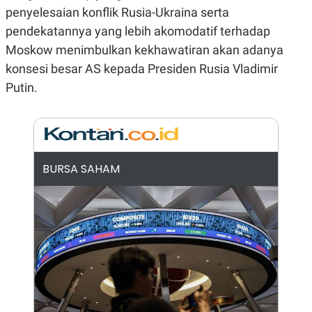
E
penyelesaian konflik Rusia-Ukraina serta
R
pendekatannya yang lebih akomodatif terhadap
F
B
O
U
Moskow menimbulkan kekhawatiran akan adanya
K
S
U
I
konsesi besar AS kepada Presiden Rusia Vladimir
S
N
Putin.
E
S
S
I
N
S
I
G
BURSA SAHAM
H
T
S
B
T
E
O
L
C
A
K
N
S
J
E
A
T
O
U
N
P