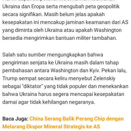
A
I
Ukraina dan Eropa serta mengubah peta geopolitik
S
V
K
E
secara signifikan. Masih belum jelas apakah
E
M
kesepakatan ini mencakup jaminan keamanan dari AS
E
yang diminta oleh Ukraina atau apakah Washington
N
T
bersedia mengirimkan bantuan militer tambahan.
E
R
I
A
Salah satu sumber mengungkapkan bahwa
N
pengiriman senjata ke Ukraina masih dalam tahap
L
pembahasan antara Washington dan Kyiv. Pekan lalu,
E
S
Trump sempat secara keliru menyebut Zelenskiy
T
A
sebagai "diktator" yang tidak populer dan menekankan
R
bahwa Ukraina harus segera mencapai kesepakatan
I
damai agar tidak kehilangan negaranya.
KANAL
Baca Juga:
China Serang Balik Perang Chip dengan
P
I
Melarang Ekspor Mineral Strategis ke AS
U
M