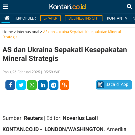
TERPOPULER
E-PAPER
BUSINESS INSIGHT
KONTAN TV
P
Home
>
internasional
>
AS dan Ukraina Sepakati Kesepakatan Mineral
Strategis
MY
AS dan Ukraina Sepakati Kesepakatan
KONTAN
Mineral Strategis
Daftar
Rabu, 26 Februari 2025 | 05:59 WIB
Masuk
Baca di App
BERITA
I
N
N
A
Sumber:
Reuters
| Editor:
Noverius Laoli
V
S
E
I
KONTAN.CO.ID - LONDON/WASHINGTON
. Amerika
S
O
T
N