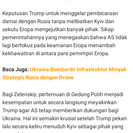
R
T
I
S
Keputusan Trump untuk menggelar pembicaraan
I
damai dengan Rusia tanpa melibatkan Kyiv dan
N
G
sekutu Eropa mengejutkan banyak pihak. Sikap
K
pemerintahannya yang menegaskan bahwa AS tidak
G
M
lagi berfokus pada keamanan Eropa menambah
E
kekhawatiran di antara para pemimpin Eropa.
D
I
A
.
Baca Juga:
Ukraina Bombardir Infrastruktur Minyak
I
D
Strategis Rusia dengan Drone
Bagi Zelenskiy, pertemuan di Gedung Putih menjadi
SITEMAP
PROFILE
TERM
kesempatan untuk secara langsung meyakinkan
OF
USE
Trump agar AS tetap memberikan dukungan bagi
PEDOMAN
Ukraina. Hal ini semakin krusial setelah Trump pekan
PEMBERITAAN
SIBER
lalu secara keliru menuduh Kyiv sebagai pihak yang
PRIVACY