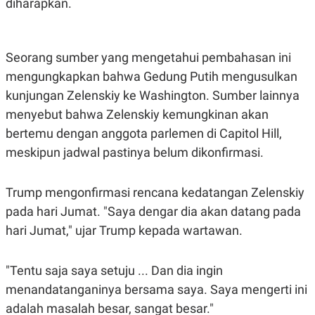
diharapkan.
C
L
A
E
D
A
E
S
M
E
Seorang sumber yang mengetahui pembahasan ini
Y
.
I
mengungkapkan bahwa Gedung Putih mengusulkan
D
kunjungan Zelenskiy ke Washington. Sumber lainnya
L
K
A
I
menyebut bahwa Zelenskiy kemungkinan akan
N
N
bertemu dengan anggota parlemen di Capitol Hill,
G
E
G
R
meskipun jadwal pastinya belum dikonfirmasi.
A
J
N
A
A
E
N
M
Trump mengonfirmasi rencana kedatangan Zelenskiy
C
I
pada hari Jumat. "Saya dengar dia akan datang pada
E
T
T
E
hari Jumat," ujar Trump kepada wartawan.
A
N
K
E
A
"Tentu saja saya setuju ... Dan dia ingin
P
D
A
V
menandatanganinya bersama saya. Saya mengerti ini
P
E
adalah masalah besar, sangat besar."
E
R