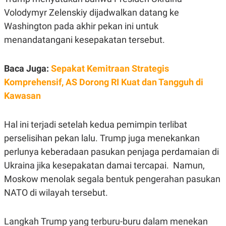
E
E
H
S
Volodymyr Zelenskiy dijadwalkan datang ke
A
T
T
Y
Washington pada akhir pekan ini untuk
A
L
menandatangani kesepakatan tersebut.
N
E
E
A
N
N
Baca Juga:
Sepakat Kemitraan Strategis
G
A
L
L
Komprehensif, AS Dorong RI Kuat dan Tangguh di
I
I
S
S
Kawasan
H
I
S
Hal ini terjadi setelah kedua pemimpin terlibat
E
K
X
O
perselisihan pekan lalu. Trump juga menekankan
E
L
C
O
perlunya keberadaan pasukan penjaga perdamaian di
U
M
T
Ukraina jika kesepakatan damai tercapai. Namun,
I
Moskow menolak segala bentuk pengerahan pasukan
V
E
NATO di wilayah tersebut.
C
O
R
Langkah Trump yang terburu-buru dalam menekan
N