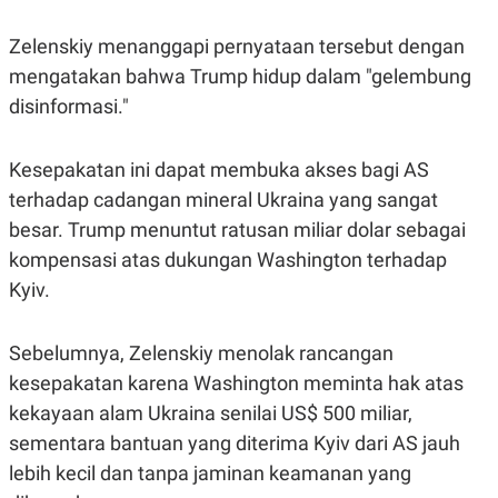
S
A
A
G
T
E
Zelenskiy menanggapi pernyataan tersebut dengan
D
S
mengatakan bahwa Trump hidup dalam "gelembung
A
T
disinformasi."
A
K
L
O
I
Kesepakatan ini dapat membuka akses bagi AS
N
P
T
S
terhadap cadangan mineral Ukraina yang sangat
A
U
besar. Trump menuntut ratusan miliar dolar sebagai
N
S
T
kompensasi atas dukungan Washington terhadap
V
Kyiv.
JARINGAN
Sebelumnya, Zelenskiy menolak rancangan
K
P
kesepakatan karena Washington meminta hak atas
O
R
kekayaan alam Ukraina senilai US$ 500 miliar,
N
E
T
S
sementara bantuan yang diterima Kyiv dari AS jauh
A
S
N
R
lebih kecil dan tanpa jaminan keamanan yang
A
E