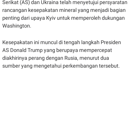
Serikat (AS) dan Ukraina telah menyetujui persyaratan
A
A
S
L
rancangan kesepakatan mineral yang menjadi bagian
I
penting dari upaya Kyiv untuk memperoleh dukungan
K
I
Washington.
E
N
U
D
A
U
N
S
Kesepakatan ini muncul di tengah langkah Presiden
G
T
A
R
AS Donald Trump yang berupaya mempercepat
N
I
diakhirinya perang dengan Rusia, menurut dua
P
I
sumber yang mengetahui perkembangan tersebut.
E
N
L
T
U
E
A
R
N
N
G
A
U
S
S
I
A
O
H
N
A
A
L
P
R
E
E