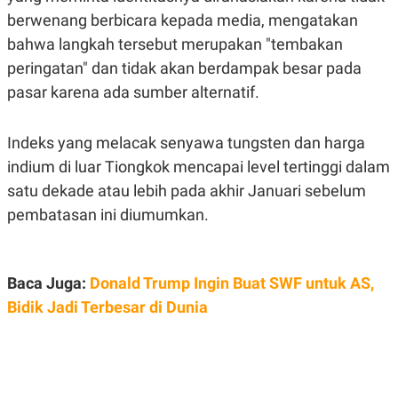
A
I
berwenang berbicara kepada media, mengatakan
S
V
K
E
bahwa langkah tersebut merupakan "tembakan
E
M
peringatan" dan tidak akan berdampak besar pada
E
pasar karena ada sumber alternatif.
N
T
E
R
Indeks yang melacak senyawa tungsten dan harga
I
A
indium di luar Tiongkok mencapai level tertinggi dalam
N
satu dekade atau lebih pada akhir Januari sebelum
L
pembatasan ini diumumkan.
E
S
T
A
R
Baca Juga:
Donald Trump Ingin Buat SWF untuk AS,
I
Bidik Jadi Terbesar di Dunia
KANAL
P
I
U
M