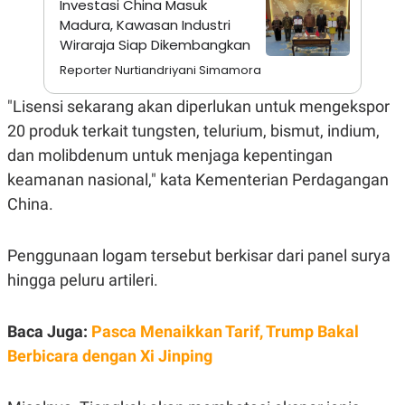
Investasi China Masuk
E
R
Madura, Kawasan Industri
F
B
Wiraraja Siap Dikembangkan
O
U
Reporter Nurtiandriyani Simamora
K
S
U
I
S
N
"Lisensi sekarang akan diperlukan untuk mengekspor
E
20 produk terkait tungsten, telurium, bismut, indium,
S
S
dan molibdenum untuk menjaga kepentingan
I
N
keamanan nasional," kata Kementerian Perdagangan
S
I
China.
G
H
T
Penggunaan logam tersebut berkisar dari panel surya
S
B
hingga peluru artileri.
T
E
O
L
C
A
K
N
Baca Juga:
Pasca Menaikkan Tarif, Trump Bakal
S
J
Berbicara dengan Xi Jinping
E
A
T
O
U
N
P