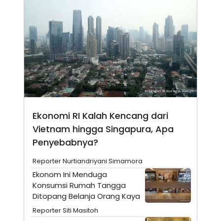
E
E
H
S
A
T
T
Y
A
L
N
E
E
A
N
N
G
A
L
L
I
I
S
S
H
I
S
Ekonomi RI Kalah Kencang dari
E
K
Vietnam hingga Singapura, Apa
X
O
E
L
Penyebabnya?
C
O
U
M
T
Reporter Nurtiandriyani Simamora
I
Ekonom Ini Menduga
V
E
Konsumsi Rumah Tangga
C
Ditopang Belanja Orang Kaya
O
R
Reporter Siti Masitoh
N