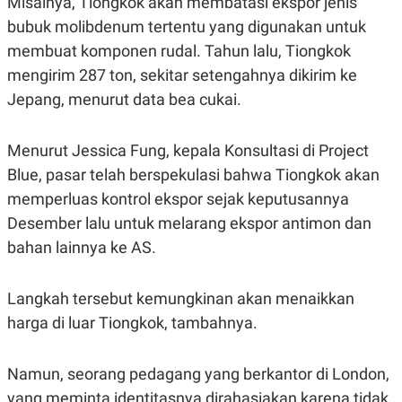
Misalnya, Tiongkok akan membatasi ekspor jenis
N
S
bubuk molibdenum tertentu yang digunakan untuk
E
E
W
R
membuat komponen rudal. Tahun lalu, Tiongkok
S
E
mengirim 287 ton, sekitar setengahnya dikirim ke
S
M
E
O
Jepang, menurut data bea cukai.
T
N
U
I
P
A
Menurut Jessica Fung, kepala Konsultasi di Project
A
K
D
I
Blue, pasar telah berspekulasi bahwa Tiongkok akan
V
L
memperluas kontrol ekspor sejak keputusannya
A
S
Desember lalu untuk melarang ekspor antimon dan
K
O
bahan lainnya ke AS.
R
P
O
Langkah tersebut kemungkinan akan menaikkan
R
A
harga di luar Tiongkok, tambahnya.
S
I
K
N
Namun, seorang pedagang yang berkantor di London,
I
A
L
T
yang meminta identitasnya dirahasiakan karena tidak