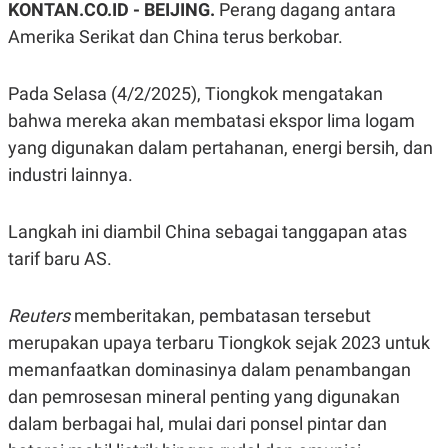
KONTAN.CO.ID -
BEIJING.
Perang dagang antara
A
A
S
L
Amerika Serikat dan China terus berkobar.
I
K
I
E
N
Pada Selasa (4/2/2025), Tiongkok mengatakan
U
D
bahwa mereka akan membatasi ekspor lima logam
A
U
N
S
yang digunakan dalam pertahanan, energi bersih, dan
G
T
A
R
industri lainnya.
N
I
P
I
E
N
Langkah ini diambil China sebagai tanggapan atas
L
T
tarif baru AS.
U
E
A
R
N
N
G
A
Reuters
memberitakan, pembatasan tersebut
U
S
S
I
merupakan upaya terbaru Tiongkok sejak 2023 untuk
A
O
memanfaatkan dominasinya dalam penambangan
H
N
A
A
dan pemrosesan mineral penting yang digunakan
L
dalam berbagai hal, mulai dari ponsel pintar dan
P
R
E
E