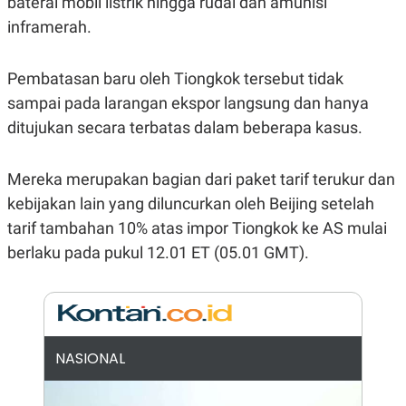
baterai mobil listrik hingga rudal dan amunisi
R
G
inframerah.
S
I
O
O
N
N
A
A
Pembatasan baru oleh Tiongkok tersebut tidak
L
L
F
sampai pada larangan ekspor langsung dan hanya
I
ditujukan secara terbatas dalam beberapa kasus.
N
A
N
C
Mereka merupakan bagian dari paket tarif terukur dan
E
kebijakan lain yang diluncurkan oleh Beijing setelah
Y
C
A
A
tarif tambahan 10% atas impor Tiongkok ke AS mulai
N
R
berlaku pada pukul 12.01 ET (05.01 GMT).
G
I
T
T
E
A
R
H
.
U
.
.
NASIONAL
K
L
E
I
S
F