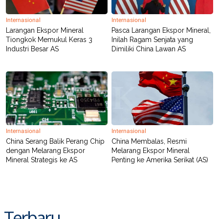
C
L
A
E
D
A
Internasional
Internasional
E
S
Larangan Ekspor Mineral
Pasca Larangan Ekspor Mineral,
M
E
Tiongkok Memukul Keras 3
Inilah Ragam Senjata yang
Y
.
Industri Besar AS
Dimiliki China Lawan AS
I
D
L
K
A
I
N
N
G
E
G
R
A
J
N
A
A
E
Internasional
Internasional
N
M
C
I
China Serang Balik Perang Chip
China Membalas, Resmi
E
T
dengan Melarang Ekspor
Melarang Ekspor Mineral
T
E
Mineral Strategis ke AS
Penting ke Amerika Serikat (AS)
A
N
K
E
A
P
D
A
V
P
E
Terbaru
E
R