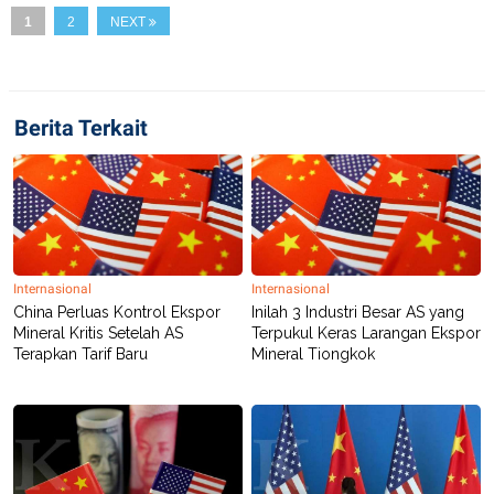
S
A
1
2
NEXT
A
G
T
E
D
S
A
T
A
Berita Terkait
K
L
O
I
N
P
T
S
A
U
N
S
T
V
Internasional
Internasional
China Perluas Kontrol Ekspor
Inilah 3 Industri Besar AS yang
JARINGAN
Mineral Kritis Setelah AS
Terpukul Keras Larangan Ekspor
Terapkan Tarif Baru
Mineral Tiongkok
K
P
O
R
N
E
T
S
A
S
N
R
A
E