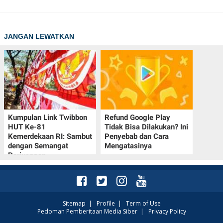
JANGAN LEWATKAN
Kumpulan Link Twibbon
Refund Google Play
HUT Ke-81
Tidak Bisa Dilakukan? Ini
Kemerdekaan RI: Sambut
Penyebab dan Cara
dengan Semangat
Mengatasinya
Perjuangan
Sitemap
|
Profile
|
Term of Use
Pedoman Pemberitaan Media Siber
|
Privacy Policy