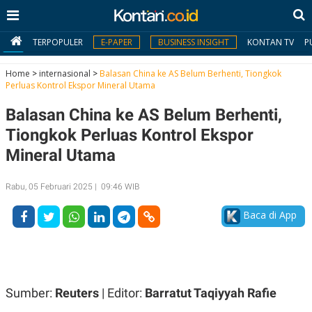
TERPOPULER
E-PAPER
BUSINESS INSIGHT
KONTAN TV
P
Home
>
internasional
>
Balasan China ke AS Belum Berhenti, Tiongkok
Perluas Kontrol Ekspor Mineral Utama
MY
Balasan China ke AS Belum Berhenti,
KONTAN
Tiongkok Perluas Kontrol Ekspor
Daftar
Mineral Utama
Masuk
Rabu, 05 Februari 2025 | 09:46 WIB
Baca di App
BERITA
I
N
N
A
V
S
E
I
Sumber:
Reuters
| Editor:
Barratut Taqiyyah Rafie
S
O
T
N