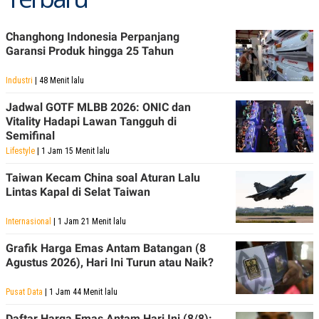
R
T
I
S
Changhong Indonesia Perpanjang
I
Garansi Produk hingga 25 Tahun
N
G
Industri
| 48 Menit lalu
K
G
M
Jadwal GOTF MLBB 2026: ONIC dan
E
Vitality Hadapi Lawan Tangguh di
D
Semifinal
I
A
Lifestyle
| 1 Jam 15 Menit lalu
.
I
Taiwan Kecam China soal Aturan Lalu
D
Lintas Kapal di Selat Taiwan
Internasional
| 1 Jam 21 Menit lalu
SITEMAP
PROFILE
TERM
Grafik Harga Emas Antam Batangan (8
OF
USE
Agustus 2026), Hari Ini Turun atau Naik?
PEDOMAN
PEMBERITAAN
Pusat Data
| 1 Jam 44 Menit lalu
SIBER
PRIVACY
Daftar Harga Emas Antam Hari Ini (8/8):