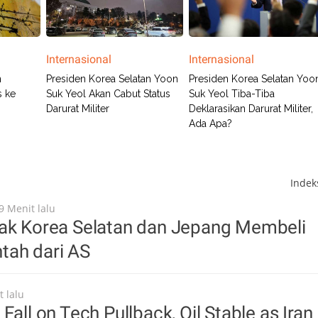
Internasional
Internasional
n
Presiden Korea Selatan Yoon
Presiden Korea Selatan Yoo
s ke
Suk Yeol Akan Cabut Status
Suk Yeol Tiba-Tiba
Darurat Militer
Deklarasikan Darurat Militer,
Ada Apa?
Inde
9 Menit lalu
yak Korea Selatan dan Jepang Membeli
tah dari AS
t lalu
Fall on Tech Pullback, Oil Stable as Iran