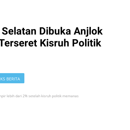
Selatan Dibuka Anjlok
Terseret Kisruh Politik
KS BERITA
pir lebih dari 2% setelah kisruh politik memanas