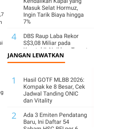
Kendalikan Kapal yang
Masuk Selat Hormuz,
,7
Ingin Tarik Biaya hingga
7%
n
4
DBS Raup Laba Rekor
S$3,08 Miliar pada
si
Kuartal II, Naikkan Target
JANGAN LEWATKAN
2026
5
Emas Bersinar, Cetak
1
Kenaikan Harian
Hasil GOTF MLBB 2026:
Terbesar Sejak Februari
Kompak ke 8 Besar, Cek
ng
Jadwal Tanding ONIC
6
Harga Minyak Dunia
dan Vitality
Turun Kamis (6/8) Pagi,
2
Brent ke US$ 79,08 & WTI
Ada 3 Emiten Pendatang
ke US$ 74,69
Baru, Ini Daftar 54
Saham HSC BEI per 6