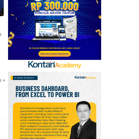
6
Jadwal Persija vs Arema
FC Perebutan Juara 3
Piala Presiden 2026,
Kick-off Sore Ini
n
7
Intip Prakiraan Cuaca
Sumsel Kamis (6/8):
Hujan Ringan
Mendominasi, Siapkan
Payung!
ks
»
8
Simak Prakiraan Cuaca
Jawa Barat Kamis (6/8):
Waspada Hujan Ringan
di 3 Wilayah
9
Tema dan Logo Hari
Pramuka Ke-65 Tahun