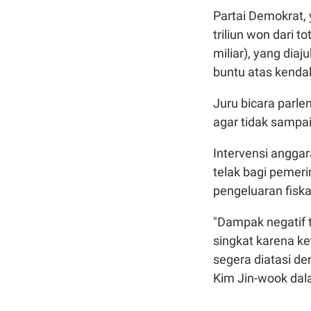
Partai Demokrat,
triliun won dari t
miliar), yang di
buntu atas kenda
Juru bicara parl
agar tidak sampa
Intervensi angga
telak bagi pemer
pengeluaran fisk
"Dampak negatif 
singkat karena ke
segera diatasi de
Kim Jin-wook dal