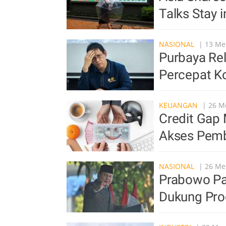
Talks Stay 
NASIONAL
| 13 Men
Purbaya Rel
Percepat K
KEUANGAN
| 26 Me
Credit Gap 
Akses Pemb
NASIONAL
| 26 Men
Prabowo Pan
Dukung Pro