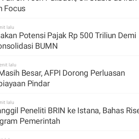
in Focus
it lalu
akan Potensi Pajak Rp 500 Triliun Demi
onsolidasi BUMN
nit lalu
Masih Besar, AFPI Dorong Perluasan
iayaan Pindar
it lalu
ggil Peneliti BRIN ke Istana, Bahas Ris
gram Pemerintah