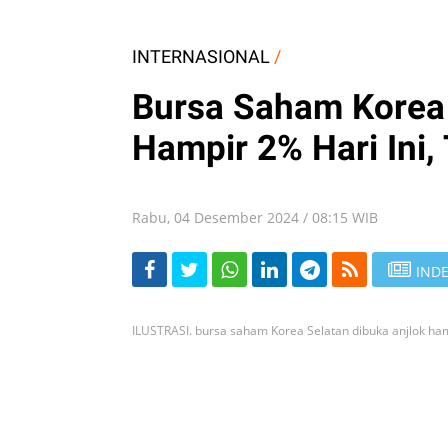
INTERNASIONAL
/
Bursa Saham Korea 
Hampir 2% Hari Ini, 
Rabu, 04 Desember 2024 / 08:15 WIB
INDE
ILUSTRASI. bursa saham Korea Selatan dibuka anjlok ham