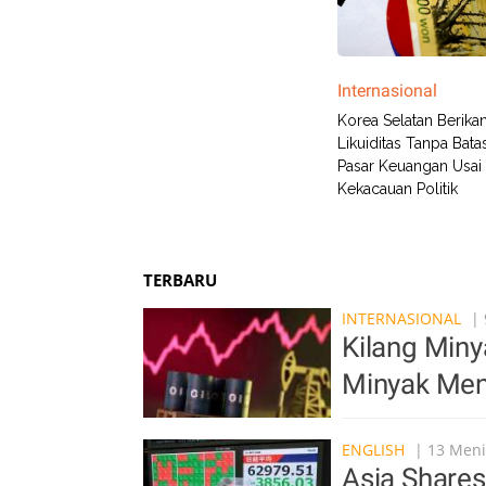
Internasional
Korea Selatan Berika
Likuiditas Tanpa Bata
Pasar Keuangan Usai
Kekacauan Politik
TERBARU
INTERNASIONAL
| 
Kilang Min
Minyak Men
ENGLISH
| 13 Meni
Asia Shares 