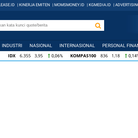
EASE.ID
|
KINERJA EMITEN
|
MOMSMONEY.ID
|
KGMEDIA.ID
|
ADVERTISIN
INDUSTRI
NASIONAL
INTERNASIONAL
PERSONAL FINA
IDX
6.355 3,95
KOMPAS100
836 1,18
0,06%
0,14
KOMPAS100
836 1,18
LQ45
634 0,11
0,14%
0,02
LQ45
634 0,11
ISSI
220 -0,19
IDX
0,02%
-0,09%