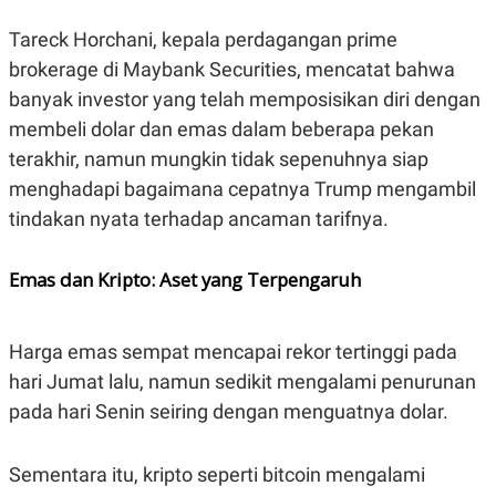
R
T
I
Tareck Horchani, kepala perdagangan prime
S
I
brokerage di Maybank Securities, mencatat bahwa
N
banyak investor yang telah memposisikan diri dengan
G
membeli dolar dan emas dalam beberapa pekan
K
G
terakhir, namun mungkin tidak sepenuhnya siap
M
E
menghadapi bagaimana cepatnya Trump mengambil
D
I
tindakan nyata terhadap ancaman tarifnya.
A
.
I
Emas dan Kripto: Aset yang Terpengaruh
D
Harga emas sempat mencapai rekor tertinggi pada
SITEMAP
PROFILE
TERM
hari Jumat lalu, namun sedikit mengalami penurunan
OF
USE
pada hari Senin seiring dengan menguatnya dolar.
PEDOMAN
PEMBERITAAN
SIBER
Sementara itu, kripto seperti bitcoin mengalami
PRIVACY