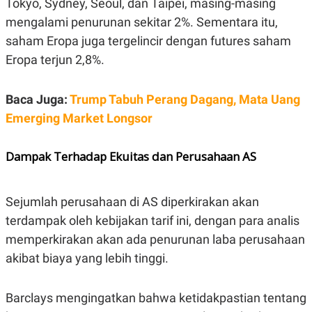
Tokyo, Sydney, Seoul, dan Taipei, masing-masing
S
A
A
G
mengalami penurunan sekitar 2%. Sementara itu,
T
E
D
S
saham Eropa juga tergelincir dengan futures saham
A
Eropa terjun 2,8%.
T
A
K
L
Baca Juga:
Trump Tabuh Perang Dagang, Mata Uang
O
I
N
P
Emerging Market Longsor
T
S
A
U
N
S
Dampak Terhadap Ekuitas dan Perusahaan AS
T
V
Sejumlah perusahaan di AS diperkirakan akan
JARINGAN
terdampak oleh kebijakan tarif ini, dengan para analis
K
P
memperkirakan akan ada penurunan laba perusahaan
O
R
akibat biaya yang lebih tinggi.
N
E
T
S
A
S
N
R
Barclays mengingatkan bahwa ketidakpastian tentang
A
E