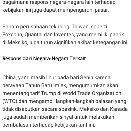
bagaimana respons negara-negara lain terhadap
C
L
A
E
kebijakan ini juga dapat mempengaruhi pasar.
D
A
E
S
M
E
Y
.
Saham perusahaan teknologi Taiwan, seperti
I
Foxconn, Quanta, dan Inventec, yang memiliki pabrik
D
di Meksiko, juga turun signifikan akibat ketegangan ini.
L
K
A
I
N
N
G
E
Respons dari Negara-Negara Terkait
G
R
A
J
N
A
A
E
China, yang masih libur pada hari Senin karena
N
M
C
I
perayaan Tahun Baru Imlek, mengumumkan akan
E
T
menentang tarif Trump di World Trade Organization
T
E
A
N
(WTO) dan mengambil langkah-langkah balasan yang
K
tidak disebutkan secara spesifik. Meksiko dan Kanada
E
A
P
D
juga sudah memberikan sinyal untuk melakukan
A
V
pembalasan terhadap kebijakan tarif ini.
P
E
E
R