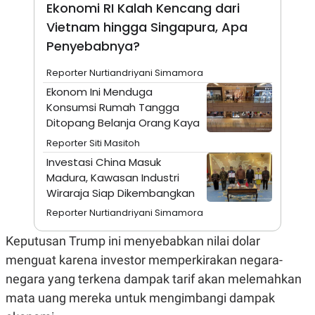
Ekonomi RI Kalah Kencang dari
N
S
E
E
Vietnam hingga Singapura, Apa
W
R
Penyebabnya?
S
E
S
M
E
O
Reporter Nurtiandriyani Simamora
T
N
Ekonom Ini Menduga
U
I
P
A
Konsumsi Rumah Tangga
A
K
Ditopang Belanja Orang Kaya
D
I
Reporter Siti Masitoh
V
L
A
Investasi China Masuk
S
Madura, Kawasan Industri
K
O
Wiraraja Siap Dikembangkan
R
P
Reporter Nurtiandriyani Simamora
O
R
Keputusan Trump ini menyebabkan nilai dolar
A
S
menguat karena investor memperkirakan negara-
I
negara yang terkena dampak tarif akan melemahkan
K
N
mata uang mereka untuk mengimbangi dampak
I
A
L
T