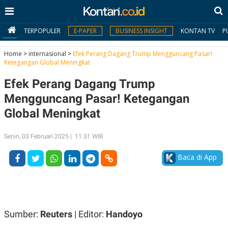
TERPOPULER
E-PAPER
BUSINESS INSIGHT
KONTAN TV
P
Home
>
internasional
>
Efek Perang Dagang Trump Mengguncang Pasar!
Ketegangan Global Meningkat
MY
Efek Perang Dagang Trump
KONTAN
Mengguncang Pasar! Ketegangan
Daftar
Global Meningkat
Masuk
Senin, 03 Februari 2025 | 11:31 WIB
Baca di App
BERITA
I
N
N
A
V
S
E
I
Sumber:
Reuters
| Editor:
Handoyo
S
O
T
N