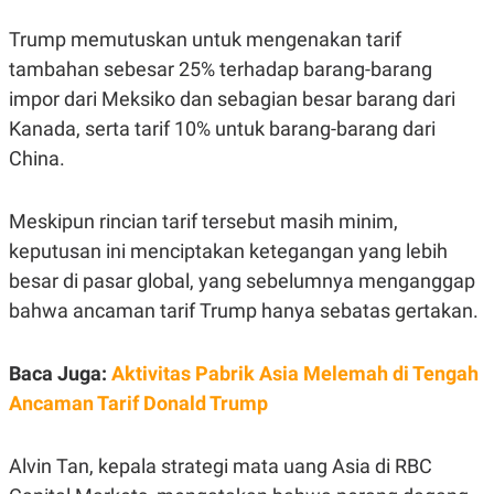
E
E
H
S
A
T
Trump memutuskan untuk mengenakan tarif
T
Y
tambahan sebesar 25% terhadap barang-barang
A
L
N
E
impor dari Meksiko dan sebagian besar barang dari
E
A
Kanada, serta tarif 10% untuk barang-barang dari
N
N
G
A
China.
L
L
I
I
S
S
Meskipun rincian tarif tersebut masih minim,
H
I
S
keputusan ini menciptakan ketegangan yang lebih
E
K
besar di pasar global, yang sebelumnya menganggap
X
O
E
L
bahwa ancaman tarif Trump hanya sebatas gertakan.
C
O
U
M
T
Baca Juga:
Aktivitas Pabrik Asia Melemah di Tengah
I
V
Ancaman Tarif Donald Trump
E
C
O
Alvin Tan, kepala strategi mata uang Asia di RBC
R
N