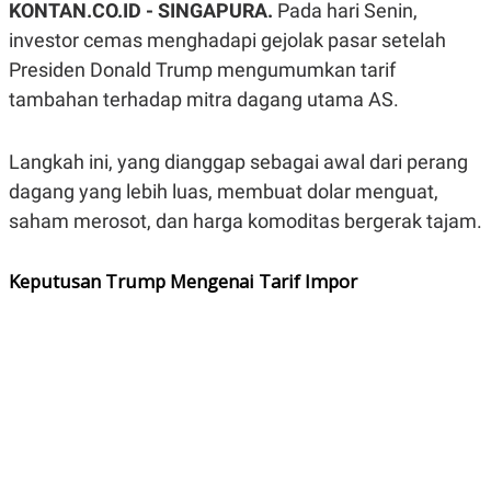
KONTAN.CO.ID - SINGAPURA.
Pada hari Senin,
A
A
S
L
investor cemas menghadapi gejolak pasar setelah
I
Presiden Donald Trump mengumumkan tarif
K
I
tambahan terhadap mitra dagang utama AS.
E
N
U
D
A
U
N
S
Langkah ini, yang dianggap sebagai awal dari perang
G
T
A
R
dagang yang lebih luas, membuat dolar menguat,
N
I
saham merosot, dan harga komoditas bergerak tajam.
P
I
E
N
L
T
Keputusan Trump Mengenai Tarif Impor
U
E
A
R
N
N
G
A
U
S
S
I
A
O
H
N
A
A
L
P
R
E
E