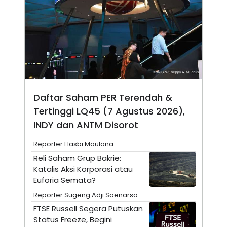
N
S
E
E
W
R
S
E
S
M
E
O
T
N
U
I
P
A
A
K
D
I
Daftar Saham PER Terendah &
V
L
Tertinggi LQ45 (7 Agustus 2026),
A
S
INDY dan ANTM Disorot
K
O
Reporter Hasbi Maulana
R
P
Reli Saham Grup Bakrie:
O
Katalis Aksi Korporasi atau
R
A
Euforia Semata?
S
I
Reporter Sugeng Adji Soenarso
K
N
FTSE Russell Segera Putuskan
I
A
Status Freeze, Begini
L
T