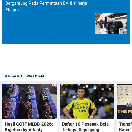
Bergantung Pada Permintaan EV & Kinerja
Ekspor
JANGAN LEWATKAN
Hasil GOTF MLBB 2026:
Daftar 10 Pesepak Bola
Transf
Bigetron by Vitality
Terkaya Sepanjang
Barcel