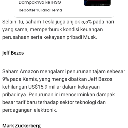
Dampaknya ke IHSG
A
I
S
V
Reporter Yuliana Hema
K
E
E
M
Selain itu, saham Tesla juga anjlok 5,5% pada hari
E
yang sama, memperburuk kondisi keuangan
N
T
perusahaan serta kekayaan pribadi Musk.
E
R
I
Jeff Bezos
A
N
L
E
Saham Amazon mengalami penurunan tajam sebesar
S
T
9% pada Kamis, yang mengakibatkan Jeff Bezos
A
kehilangan US$15,9 miliar dalam kekayaan
R
I
pribadinya. Penurunan ini mencerminkan dampak
besar tarif baru terhadap sektor teknologi dan
KANAL
perdagangan elektronik.
P
I
Mark Zuckerberg
U
M