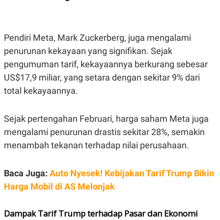
S
A
A
G
T
E
D
S
A
Pendiri Meta, Mark Zuckerberg, juga mengalami
T
penurunan kekayaan yang signifikan. Sejak
A
K
L
pengumuman tarif, kekayaannya berkurang sebesar
O
I
US$17,9 miliar, yang setara dengan sekitar 9% dari
N
P
T
S
total kekayaannya.
A
U
N
S
T
Sejak pertengahan Februari, harga saham Meta juga
V
mengalami penurunan drastis sekitar 28%, semakin
menambah tekanan terhadap nilai perusahaan.
JARINGAN
K
P
Baca Juga:
Auto Nyesek! Kebijakan Tarif Trump Bikin
O
R
N
E
Harga Mobil di AS Melonjak
T
S
A
S
N
R
Dampak Tarif Trump terhadap Pasar dan Ekonomi
A
E