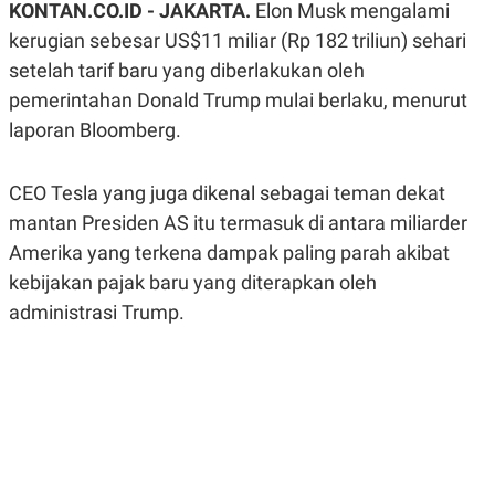
KONTAN.CO.ID - JAKARTA.
Elon Musk mengalami
A
A
S
L
kerugian sebesar US$11 miliar (Rp 182 triliun) sehari
I
setelah tarif baru yang diberlakukan oleh
K
I
pemerintahan Donald Trump mulai berlaku, menurut
E
N
U
D
laporan Bloomberg.
A
U
N
S
G
T
A
R
CEO Tesla yang juga dikenal sebagai teman dekat
N
I
mantan Presiden AS itu termasuk di antara miliarder
P
I
Amerika yang terkena dampak paling parah akibat
E
N
L
T
kebijakan pajak baru yang diterapkan oleh
U
E
A
R
administrasi Trump.
N
N
G
A
U
S
S
I
A
O
H
N
A
A
L
P
R
E
E