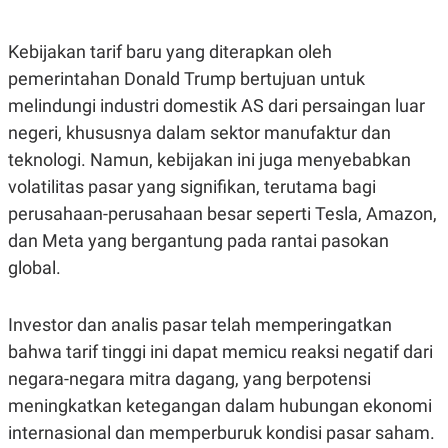
C
L
A
E
D
A
Kebijakan tarif baru yang diterapkan oleh
E
S
M
E
pemerintahan Donald Trump bertujuan untuk
Y
.
I
melindungi industri domestik AS dari persaingan luar
D
negeri, khususnya dalam sektor manufaktur dan
L
K
teknologi. Namun, kebijakan ini juga menyebabkan
A
I
N
N
volatilitas pasar yang signifikan, terutama bagi
G
E
G
R
perusahaan-perusahaan besar seperti Tesla, Amazon,
A
J
dan Meta yang bergantung pada rantai pasokan
N
A
A
E
global.
N
M
C
I
E
T
T
E
Investor dan analis pasar telah memperingatkan
A
N
bahwa tarif tinggi ini dapat memicu reaksi negatif dari
K
negara-negara mitra dagang, yang berpotensi
E
A
P
D
meningkatkan ketegangan dalam hubungan ekonomi
A
V
P
E
internasional dan memperburuk kondisi pasar saham.
E
R