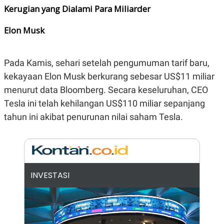
E
Kerugian yang Dialami Para Miliarder
R
F
B
Elon Musk
O
U
K
S
U
I
S
N
Pada Kamis, sehari setelah pengumuman tarif baru,
E
S
kekayaan Elon Musk berkurang sebesar US$11 miliar
S
I
menurut data Bloomberg. Secara keseluruhan, CEO
N
Tesla ini telah kehilangan US$110 miliar sepanjang
S
I
tahun ini akibat penurunan nilai saham Tesla.
G
H
T
S
B
T
E
O
L
C
A
INVESTASI
K
N
S
J
E
A
T
O
U
N
P