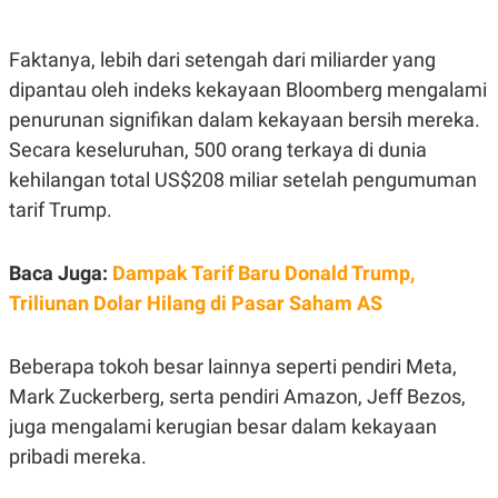
E
E
H
S
A
T
T
Y
Faktanya, lebih dari setengah dari miliarder yang
A
L
dipantau oleh indeks kekayaan Bloomberg mengalami
N
E
penurunan signifikan dalam kekayaan bersih mereka.
E
A
N
N
Secara keseluruhan, 500 orang terkaya di dunia
G
A
L
L
kehilangan total US$208 miliar setelah pengumuman
I
I
tarif Trump.
S
S
H
I
S
Baca Juga:
Dampak Tarif Baru Donald Trump,
E
K
X
O
Triliunan Dolar Hilang di Pasar Saham AS
E
L
C
O
U
M
T
Beberapa tokoh besar lainnya seperti pendiri Meta,
I
Mark Zuckerberg, serta pendiri Amazon, Jeff Bezos,
V
E
juga mengalami kerugian besar dalam kekayaan
C
O
pribadi mereka.
R
N