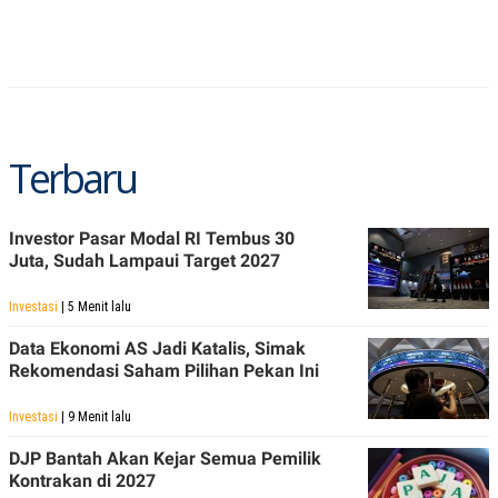
R
T
I
S
I
N
G
K
G
Terbaru
M
E
D
I
A
Investor Pasar Modal RI Tembus 30
.
Juta, Sudah Lampaui Target 2027
I
D
Investasi
| 5 Menit lalu
Data Ekonomi AS Jadi Katalis, Simak
Rekomendasi Saham Pilihan Pekan Ini
SITEMAP
PROFILE
TERM
OF
USE
Investasi
| 9 Menit lalu
PEDOMAN
PEMBERITAAN
DJP Bantah Akan Kejar Semua Pemilik
SIBER
Kontrakan di 2027
PRIVACY