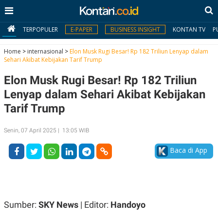
TERPOPULER
E-PAPER
BUSINESS INSIGHT
KONTAN TV
P
Home
>
internasional
>
Elon Musk Rugi Besar! Rp 182 Triliun Lenyap dalam
Sehari Akibat Kebijakan Tarif Trump
MY
Elon Musk Rugi Besar! Rp 182 Triliun
KONTAN
Lenyap dalam Sehari Akibat Kebijakan
Daftar
Tarif Trump
Masuk
Senin, 07 April 2025 | 13:05 WIB
Baca di App
BERITA
I
N
N
A
V
S
E
I
Sumber:
SKY News
| Editor:
Handoyo
S
O
T
N