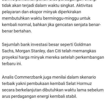
S
A
tidak akan terjadi dalam waktu singkat. Aktivitas
A
G
T
E
pelayaran dan ekspor minyak diperkirakan
D
S
A
membutuhkan waktu berminggu-minggu untuk
T
kembali normal, bahkan jika gencatan senjata benar-
A
K
L
benar bertahan.
O
I
N
P
T
S
Sejumlah bank investasi besar seperti Goldman
A
U
N
S
Sachs, Morgan Stanley, dan Citi telah memangkas
T
proyeksi harga minyak mereka setelah perkembangan
V
terbaru ini.
JARINGAN
Analis Commerzbank juga menilai dalam skenario
K
P
terbaik yakni pembukaan kembali Selat Hormuz
O
R
N
E
secara berkelanjutan dibutuhkan waktu lama sebelum
T
S
arus perdagangan energi kembali stabil.
A
S
N
R
A
E