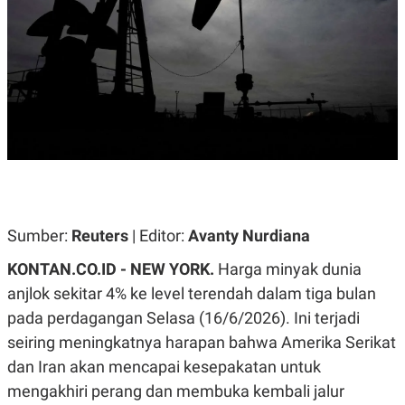
A
A
S
L
I
K
I
E
N
U
D
A
U
N
S
G
T
A
R
N
I
P
I
E
N
L
T
U
E
Sumber:
Reuters
| Editor:
Avanty Nurdiana
A
R
N
N
KONTAN.CO.ID -
NEW YORK.
Harga minyak dunia
G
A
U
S
anjlok sekitar 4% ke level terendah dalam tiga bulan
S
I
pada perdagangan Selasa (16/6/2026). Ini terjadi
A
O
H
N
seiring meningkatnya harapan bahwa Amerika Serikat
A
A
L
dan Iran akan mencapai kesepakatan untuk
P
R
mengakhiri perang dan membuka kembali jalur
E
E