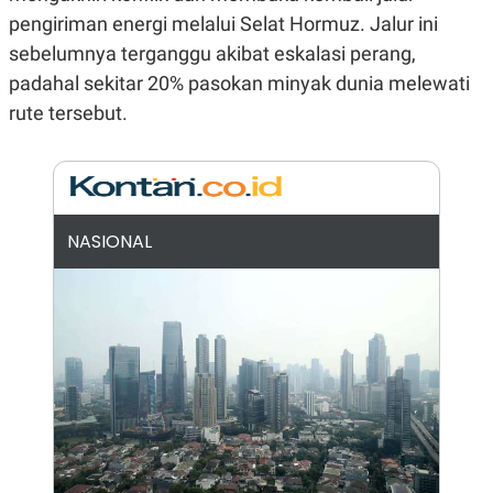
N
S
pengiriman energi melalui Selat Hormuz. Jalur ini
E
E
sebelumnya terganggu akibat eskalasi perang,
W
R
S
E
padahal sekitar 20% pasokan minyak dunia melewati
S
M
E
O
rute tersebut.
T
N
U
I
P
A
A
K
D
I
V
L
NASIONAL
A
S
K
O
R
P
O
R
A
S
I
K
N
I
A
L
T