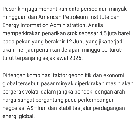
R
T
I
Pasar kini juga menantikan data persediaan minyak
S
mingguan dari American Petroleum Institute dan
I
N
Energy Information Administration. Analis
G
memperkirakan penarikan stok sebesar 4,5 juta barel
K
G
pada pekan yang berakhir 12 Juni, yang jika terjadi
M
akan menjadi penarikan delapan minggu berturut-
E
D
turut terpanjang sejak awal 2025.
I
A
.
I
Di tengah kombinasi faktor geopolitik dan ekonomi
D
global tersebut, pasar minyak diperkirakan masih akan
bergerak volatil dalam jangka pendek, dengan arah
harga sangat bergantung pada perkembangan
SITEMAP
PROFILE
TERM
OF
negosiasi AS–Iran dan stabilitas jalur perdagangan
USE
energi global.
PEDOMAN
PEMBERITAAN
SIBER
PRIVACY