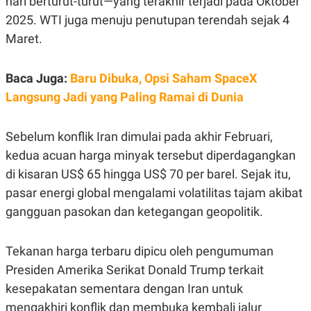
hari berturut-turut—yang terakhir terjadi pada Oktober
E
R
2025. WTI juga menuju penutupan terendah sejak 4
F
B
Maret.
O
U
K
S
U
I
S
N
Baca Juga:
Baru Dibuka, Opsi Saham SpaceX
E
Langsung Jadi yang Paling Ramai di Dunia
S
S
I
N
Sebelum konflik Iran dimulai pada akhir Februari,
S
kedua acuan harga minyak tersebut diperdagangkan
I
G
di kisaran US$ 65 hingga US$ 70 per barel. Sejak itu,
H
T
pasar energi global mengalami volatilitas tajam akibat
S
B
gangguan pasokan dan ketegangan geopolitik.
T
E
O
L
C
A
Tekanan harga terbaru dipicu oleh pengumuman
K
N
S
J
Presiden Amerika Serikat Donald Trump terkait
E
A
T
O
kesepakatan sementara dengan Iran untuk
U
N
P
mengakhiri konflik dan membuka kembali jalur