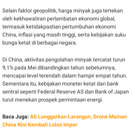
C
L
A
E
Selain faktor geopolitik, harga minyak juga tertekan
D
A
E
S
oleh kekhawatiran perlambatan ekonomi global,
M
E
Y
.
termasuk ketidakpastian pertumbuhan ekonomi
I
China, inflasi yang masih tinggi, serta kebijakan suku
D
bunga ketat di berbagai negara.
L
K
A
I
N
N
G
E
Di China, aktivitas pengolahan minyak tercatat turun
G
R
A
J
9,1% pada Mei dibandingkan tahun sebelumnya,
N
A
mencapai level terendah dalam hampir empat tahun.
A
E
N
M
Sementara itu, kebijakan moneter ketat dari bank
C
I
E
T
sentral seperti Federal Reserve AS dan Bank of Japan
T
E
turut menekan prospek permintaan energi.
A
N
K
E
A
Baca Juga:
AS Longgarkan Larangan, Drone Mainan
P
D
A
V
China Kini Kembali Lolos Impor
P
E
E
R