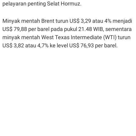
pelayaran penting Selat Hormuz.
R
G
S
I
O
O
N
N
Minyak mentah Brent turun US$ 3,29 atau 4% menjadi
A
A
L
L
US$ 79,88 per barel pada pukul 21.48 WIB, sementara
F
minyak mentah West Texas Intermediate (WTI) turun
I
N
US$ 3,82 atau 4,7% ke level US$ 76,93 per barel.
A
N
C
E
Y
C
A
A
N
R
G
I
T
T
E
A
R
H
.
U
.
.
K
L
E
I
S
F