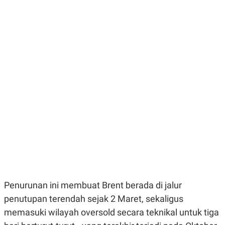
E
E
H
S
A
T
T
Y
A
L
N
E
E
A
N
N
G
A
L
L
I
I
S
S
H
I
S
E
K
X
O
E
L
C
O
U
M
T
I
V
Penurunan ini membuat Brent berada di jalur
E
C
penutupan terendah sejak 2 Maret, sekaligus
O
R
memasuki wilayah oversold secara teknikal untuk tiga
N