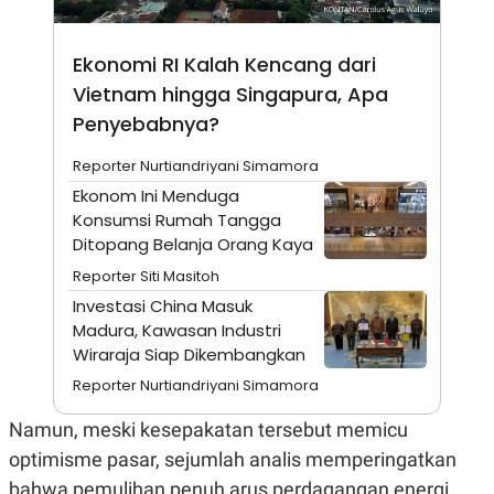
A
I
S
V
K
E
E
Ekonomi RI Kalah Kencang dari
M
Vietnam hingga Singapura, Apa
E
N
Penyebabnya?
T
E
Reporter Nurtiandriyani Simamora
R
I
Ekonom Ini Menduga
A
Konsumsi Rumah Tangga
N
Ditopang Belanja Orang Kaya
L
E
Reporter Siti Masitoh
S
T
Investasi China Masuk
A
Madura, Kawasan Industri
R
Wiraraja Siap Dikembangkan
I
Reporter Nurtiandriyani Simamora
KANAL
Namun, meski kesepakatan tersebut memicu
optimisme pasar, sejumlah analis memperingatkan
P
I
U
M
bahwa pemulihan penuh arus perdagangan energi