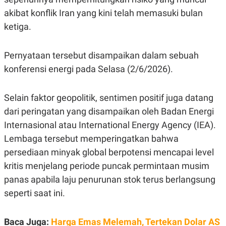
S
A
A
G
akibat konflik Iran yang kini telah memasuki bulan
T
E
ketiga.
D
S
A
T
A
Pernyataan tersebut disampaikan dalam sebuah
K
L
konferensi energi pada Selasa (2/6/2026).
O
I
N
P
T
S
Selain faktor geopolitik, sentimen positif juga datang
A
U
N
S
dari peringatan yang disampaikan oleh Badan Energi
T
V
Internasional atau International Energy Agency (IEA).
Lembaga tersebut memperingatkan bahwa
JARINGAN
persediaan minyak global berpotensi mencapai level
kritis menjelang periode puncak permintaan musim
K
P
panas apabila laju penurunan stok terus berlangsung
O
R
N
E
seperti saat ini.
T
S
A
S
N
R
A
E
Baca Juga:
Harga Emas Melemah, Tertekan Dolar AS