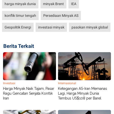
harga minyak dunia
minyak Brent
IEA
konflik timur tengah
Persediaan Minyak AS
Geopolitik Energi
investasi minyak
pasokan minyak global
Berita Terkait
Investasi
Internasional
Harga Minyak Naik Tajam, Pasar
Ketegangan AS-Iran Memanas
Ragu Gencatan Senjata Konflik
Lagi, Harga Minyak Dunia
Iran
Tembus US$108 per Barel