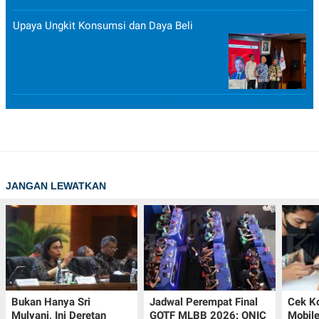
Upaya Ungkit Konsumsi dan Daya Beli
JANGAN LEWATKAN
Bukan Hanya Sri
Jadwal Perempat Final
Cek K
Mulyani, Ini Deretan
GOTF MLBB 2026: ONIC
Mobil