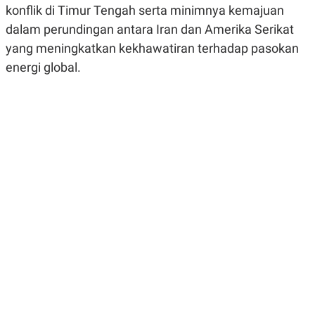
konflik di Timur Tengah serta minimnya kemajuan
R
G
S
I
dalam perundingan antara Iran dan Amerika Serikat
O
O
N
N
yang meningkatkan kekhawatiran terhadap pasokan
A
A
L
L
energi global.
F
I
N
A
N
C
E
Y
C
A
A
N
R
G
I
T
T
E
A
R
H
.
U
.
.
K
L
E
I
S
F