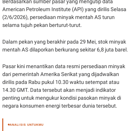
Berdasarkan sumber pasar yang mengutip data
R
T
I
American Petroleum Institute (API) yang dirilis Selasa
S
(2/6/2026), persediaan minyak mentah AS turun
I
N
selama tujuh pekan berturut-turut.
G
K
G
Dalam pekan yang berakhir pada 29 Mei, stok minyak
M
E
mentah AS dilaporkan berkurang sekitar 6,8 juta barel.
D
I
A
Pasar kini menantikan data resmi persediaan minyak
.
I
dari pemerintah Amerika Serikat yang dijadwalkan
D
dirilis pada Rabu pukul 10.30 waktu setempat atau
14.30 GMT. Data tersebut akan menjadi indikator
penting untuk mengukur kondisi pasokan minyak di
SITEMAP
PROFILE
TERM
OF
negara konsumen energi terbesar dunia tersebut.
USE
PEDOMAN
PEMBERITAAN
SIBER
ANALISIS UNTUKMU
PRIVACY