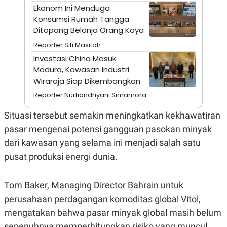
A
I
Ekonom Ini Menduga
S
V
Konsumsi Rumah Tangga
K
E
E
Ditopang Belanja Orang Kaya
M
E
Reporter Siti Masitoh
N
Investasi China Masuk
T
E
Madura, Kawasan Industri
R
Wiraraja Siap Dikembangkan
I
A
Reporter Nurtiandriyani Simamora
N
L
Situasi tersebut semakin meningkatkan kekhawatiran
E
pasar mengenai potensi gangguan pasokan minyak
S
T
dari kawasan yang selama ini menjadi salah satu
A
R
pusat produksi energi dunia.
I
Tom Baker, Managing Director Bahrain untuk
KANAL
perusahaan perdagangan komoditas global Vitol,
mengatakan bahwa pasar minyak global masih belum
P
I
U
M
sepenuhnya memperhitungkan risiko yang muncul