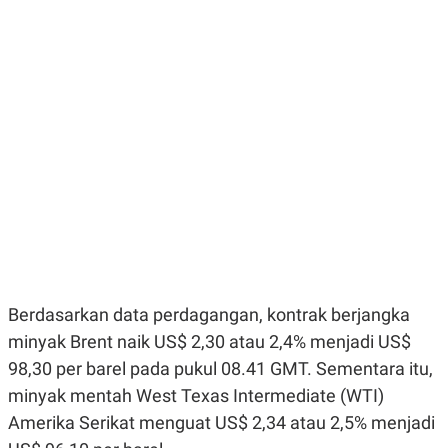
E
E
H
S
A
T
T
Y
A
L
N
E
E
A
N
N
G
A
L
L
I
I
S
S
H
I
S
E
K
X
O
E
L
C
O
U
M
Berdasarkan data perdagangan, kontrak berjangka
T
minyak Brent naik US$ 2,30 atau 2,4% menjadi US$
I
V
98,30 per barel pada pukul 08.41 GMT. Sementara itu,
E
C
minyak mentah West Texas Intermediate (WTI)
O
Amerika Serikat menguat US$ 2,34 atau 2,5% menjadi
R
N