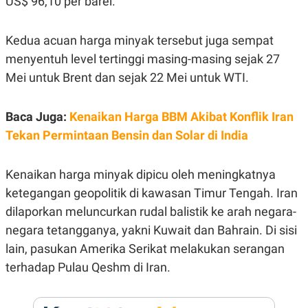
US$ 96,10 per barel.
E
R
F
B
Kedua acuan harga minyak tersebut juga sempat
O
U
K
S
menyentuh level tertinggi masing-masing sejak 27
U
I
Mei untuk Brent dan sejak 22 Mei untuk WTI.
S
N
E
S
S
Baca Juga:
Kenaikan Harga BBM Akibat Konflik Iran
I
N
Tekan Permintaan Bensin dan Solar di India
S
I
G
Kenaikan harga minyak dipicu oleh meningkatnya
H
T
ketegangan geopolitik di kawasan Timur Tengah. Iran
S
B
dilaporkan meluncurkan rudal balistik ke arah negara-
T
E
O
L
negara tetangganya, yakni Kuwait dan Bahrain. Di sisi
C
A
lain, pasukan Amerika Serikat melakukan serangan
K
N
S
J
terhadap Pulau Qeshm di Iran.
E
A
T
O
U
N
P