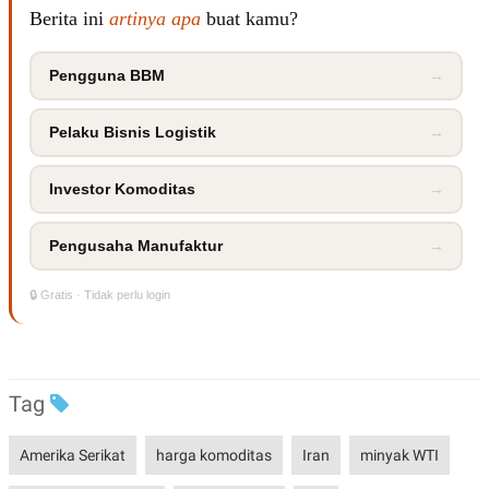
POLICY
Berita ini
artinya apa
buat kamu?
Pengguna BBM
→
Pelaku Bisnis Logistik
→
Investor Komoditas
→
Pengusaha Manufaktur
→
🔒 Gratis · Tidak perlu login
Tag
Amerika Serikat
harga komoditas
Iran
minyak WTI