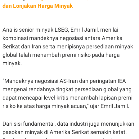
C
L
dan Lonjakan Harga Minyak
A
E
D
A
E
S
M
E
Y
.
Analis senior minyak LSEG, Emril Jamil, menilai
I
D
kombinasi mandeknya negosiasi antara Amerika
L
K
Serikat dan Iran serta menipisnya persediaan minyak
A
I
global telah menambah premi risiko pada harga
N
N
G
E
minyak.
G
R
A
J
N
A
A
E
"Mandeknya negosiasi AS-Iran dan peringatan IEA
N
M
mengenai rendahnya tingkat persediaan global yang
C
I
E
T
dapat mencapai level kritis menambah lapisan premi
T
E
A
N
risiko ke atas harga minyak acuan," ujar Emril Jamil.
K
E
A
P
D
Dari sisi fundamental, data industri juga menunjukkan
A
V
pasokan minyak di Amerika Serikat semakin ketat.
P
E
E
R