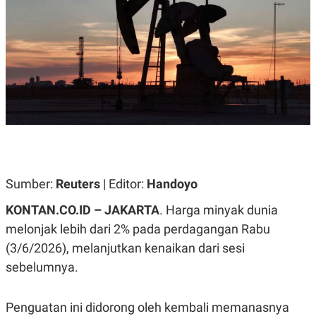
A
A
S
L
I
K
I
E
N
U
D
A
U
N
S
G
T
A
R
N
I
P
I
E
N
L
T
Sumber:
U
E
Reuters
| Editor:
Handoyo
A
R
N
N
KONTAN.CO.ID – JAKARTA
. Harga minyak dunia
G
A
melonjak lebih dari 2% pada perdagangan Rabu
U
S
S
I
(3/6/2026), melanjutkan kenaikan dari sesi
A
O
H
N
sebelumnya.
A
A
L
P
R
Penguatan ini didorong oleh kembali memanasnya
E
E