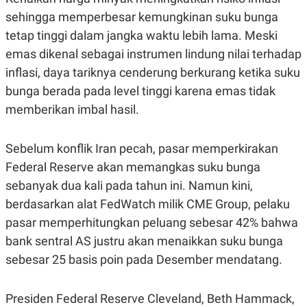
S
A
A
G
sehingga memperbesar kemungkinan suku bunga
T
E
tetap tinggi dalam jangka waktu lebih lama. Meski
D
S
A
emas dikenal sebagai instrumen lindung nilai terhadap
T
A
inflasi, daya tariknya cenderung berkurang ketika suku
K
L
bunga berada pada level tinggi karena emas tidak
O
I
memberikan imbal hasil.
N
P
T
S
A
U
N
S
Sebelum konflik Iran pecah, pasar memperkirakan
T
V
Federal Reserve akan memangkas suku bunga
sebanyak dua kali pada tahun ini. Namun kini,
JARINGAN
berdasarkan alat FedWatch milik CME Group, pelaku
pasar memperhitungkan peluang sebesar 42% bahwa
K
P
bank sentral AS justru akan menaikkan suku bunga
O
R
N
E
sebesar 25 basis poin pada Desember mendatang.
T
S
A
S
N
R
Presiden Federal Reserve Cleveland, Beth Hammack,
A
E