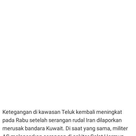
E
E
H
S
A
T
T
Y
A
L
N
E
E
A
N
N
G
A
L
L
I
I
S
S
H
I
S
E
K
X
O
E
L
C
O
U
M
T
I
V
Ketegangan di kawasan Teluk kembali meningkat
E
C
pada Rabu setelah serangan rudal Iran dilaporkan
O
merusak bandara Kuwait. Di saat yang sama, militer
R
N