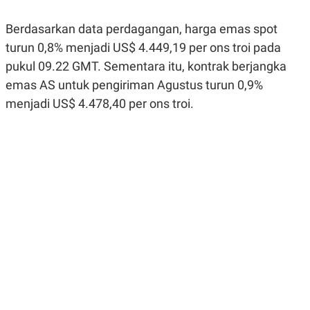
R
G
S
I
Berdasarkan data perdagangan, harga emas spot
O
O
N
N
turun 0,8% menjadi US$ 4.449,19 per ons troi pada
A
A
L
L
pukul 09.22 GMT. Sementara itu, kontrak berjangka
F
emas AS untuk pengiriman Agustus turun 0,9%
I
N
menjadi US$ 4.478,40 per ons troi.
A
N
C
E
Y
C
A
A
N
R
G
I
T
T
E
A
R
H
.
U
.
.
K
L
E
I
S
F