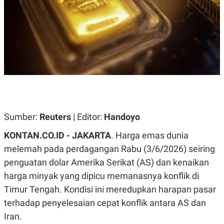
A
A
S
L
I
K
I
E
N
U
D
A
U
N
S
G
T
A
R
N
I
P
I
E
N
Sumber:
Reuters
| Editor:
Handoyo
L
T
U
E
KONTAN.CO.ID - JAKARTA
. Harga emas dunia
A
R
N
N
melemah pada perdagangan Rabu (3/6/2026) seiring
G
A
penguatan dolar Amerika Serikat (AS) dan kenaikan
U
S
S
I
harga minyak yang dipicu memanasnya konflik di
A
O
H
N
Timur Tengah. Kondisi ini meredupkan harapan pasar
A
A
L
terhadap penyelesaian cepat konflik antara AS dan
P
R
Iran.
E
E