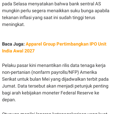
C
L
pada Selasa menyatakan bahwa bank sentral AS
A
E
D
A
mungkin perlu segera menaikkan suku bunga apabila
E
S
tekanan inflasi yang saat ini sudah tinggi terus
M
E
Y
.
meningkat.
I
D
L
K
A
I
Baca Juga:
Apparel Group Pertimbangkan IPO Unit
N
N
G
E
India Awal 2027
G
R
A
J
N
A
A
E
Pelaku pasar kini menantikan rilis data tenaga kerja
N
M
non-pertanian (nonfarm payrolls/NFP) Amerika
C
I
E
T
Serikat untuk bulan Mei yang dijadwalkan terbit pada
T
E
A
N
Jumat. Data tersebut akan menjadi petunjuk penting
K
bagi arah kebijakan moneter Federal Reserve ke
E
A
depan.
P
D
A
V
P
E
E
R