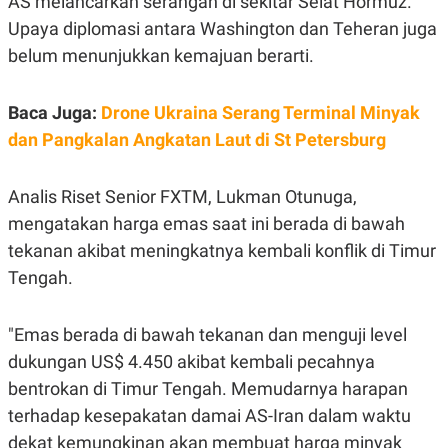
AS melancarkan serangan di sekitar Selat Hormuz.
E
R
Upaya diplomasi antara Washington dan Teheran juga
F
B
belum menunjukkan kemajuan berarti.
O
U
K
S
U
I
Baca Juga:
Drone Ukraina Serang Terminal Minyak
S
N
E
dan Pangkalan Angkatan Laut di St Petersburg
S
S
I
N
Analis Riset Senior FXTM, Lukman Otunuga,
S
mengatakan harga emas saat ini berada di bawah
I
G
tekanan akibat meningkatnya kembali konflik di Timur
H
T
Tengah.
S
B
T
E
O
L
"Emas berada di bawah tekanan dan menguji level
C
A
dukungan US$ 4.450 akibat kembali pecahnya
K
N
S
J
bentrokan di Timur Tengah. Memudarnya harapan
E
A
T
O
terhadap kesepakatan damai AS-Iran dalam waktu
U
N
dekat kemungkinan akan membuat harga minyak
P