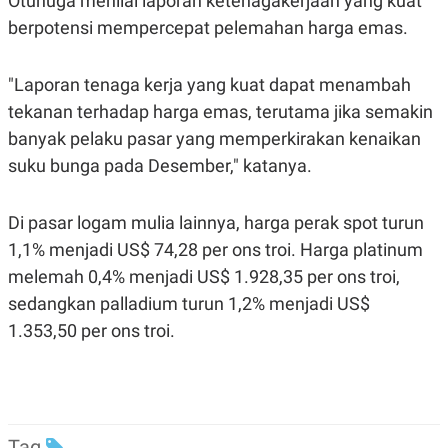
Otunuga menilai laporan ketenagakerjaan yang kuat
R
T
I
berpotensi mempercepat pelemahan harga emas.
S
I
N
"Laporan tenaga kerja yang kuat dapat menambah
G
tekanan terhadap harga emas, terutama jika semakin
K
G
banyak pelaku pasar yang memperkirakan kenaikan
M
E
suku bunga pada Desember," katanya.
D
I
A
Di pasar logam mulia lainnya, harga perak spot turun
.
I
1,1% menjadi US$ 74,28 per ons troi. Harga platinum
D
melemah 0,4% menjadi US$ 1.928,35 per ons troi,
sedangkan palladium turun 1,2% menjadi US$
1.353,50 per ons troi.
SITEMAP
PROFILE
TERM
OF
USE
PEDOMAN
PEMBERITAAN
SIBER
Tag
PRIVACY