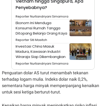
Vietnam hingga Singapura, Apa
A
I
S
V
Penyebabnya?
K
E
E
Reporter Nurtiandriyani Simamora
M
E
Ekonom Ini Menduga
N
Konsumsi Rumah Tangga
T
E
Ditopang Belanja Orang Kaya
R
I
Reporter Siti Masitoh
A
Investasi China Masuk
N
Madura, Kawasan Industri
L
Wiraraja Siap Dikembangkan
E
S
Reporter Nurtiandriyani Simamora
T
A
R
Penguatan dolar AS turut menambah tekanan
I
terhadap logam mulia. Indeks dolar naik 0,2%,
sementara harga minyak memperpanjang kenaikan
KANAL
untuk sesi ketiga berturut-turut.
P
I
U
M
Kenaikan harga minyak meningkatkan risiko inflasi