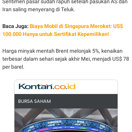
Sentimen pasar sudah rapuh setelah pasukan AS dan
E
R
Iran saling menyerang di Teluk.
F
B
O
U
K
S
Baca Juga:
Biaya Mobil di Singapura Meroket: US$
U
I
S
N
100.000 Hanya untuk Sertifikat Kepemilikan!
E
S
S
Harga minyak mentah Brent melonjak 5%, kenaikan
I
N
terbesar dalam sehari sejak akhir Mei, menjadi US$ 78
S
I
per barel.
G
H
T
S
B
T
E
O
L
BURSA SAHAM
C
A
K
N
S
J
E
A
T
O
U
N
P