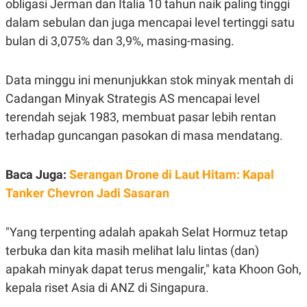
obligasi Jerman dan Italia 10 tahun naik paling tinggi
S
A
A
G
dalam sebulan dan juga mencapai level tertinggi satu
T
E
D
S
bulan di 3,075% dan 3,9%, masing-masing.
A
T
A
Data minggu ini menunjukkan stok minyak mentah di
K
L
Cadangan Minyak Strategis AS mencapai level
O
I
N
P
terendah sejak 1983, membuat pasar lebih rentan
T
S
A
U
terhadap guncangan pasokan di masa mendatang.
N
S
T
V
Baca Juga:
Serangan Drone di Laut Hitam: Kapal
Tanker Chevron Jadi Sasaran
JARINGAN
"Yang terpenting adalah apakah Selat Hormuz tetap
K
P
O
R
terbuka dan kita masih melihat lalu lintas (dan)
N
E
T
S
apakah minyak dapat terus mengalir," kata Khoon Goh,
A
S
kepala riset Asia di ANZ di Singapura.
N
R
A
E