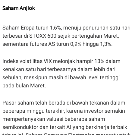
C
L
A
E
Saham Anjlok
D
A
E
S
M
E
Y
.
Saham Eropa turun 1,6%, menuju penurunan satu hari
I
terbesar di STOXX 600 sejak pertengahan Maret,
D
L
K
sementara futures AS turun 0,9% hingga 1,3%.
A
I
N
N
G
E
Indeks volatilitas VIX melonjak hampir 13% dalam
G
R
A
J
kenaikan satu hari terbesarnya dalam lebih dari
N
A
sebulan, meskipun masih di bawah level tertinggi
A
E
N
M
pada bulan Maret.
C
I
E
T
T
E
A
N
Pasar saham telah berada di bawah tekanan dalam
K
beberapa minggu terakhir, karena investor semakin
E
A
mempertanyakan valuasi beberapa saham
P
D
A
V
semikonduktor dan terkait AI yang berkinerja terbaik
P
E
E
R