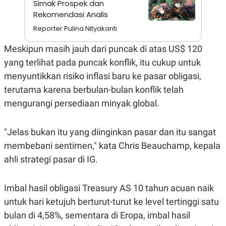
Simak Prospek dan
A
I
S
V
Rekomendasi Analis
K
E
E
Reporter Pulina Nityakanti
M
E
Meskipun masih jauh dari puncak di atas US$ 120
N
T
yang terlihat pada puncak konflik, itu cukup untuk
E
menyuntikkan risiko inflasi baru ke pasar obligasi,
R
I
terutama karena berbulan-bulan konflik telah
A
N
mengurangi persediaan minyak global.
L
E
S
"Jelas bukan itu yang diinginkan pasar dan itu sangat
T
membebani sentimen," kata Chris Beauchamp, kepala
A
R
ahli strategi pasar di IG.
I
Imbal hasil obligasi Treasury AS 10 tahun acuan naik
KANAL
untuk hari ketujuh berturut-turut ke level tertinggi satu
P
I
bulan di 4,58%, sementara di Eropa, imbal hasil
U
M