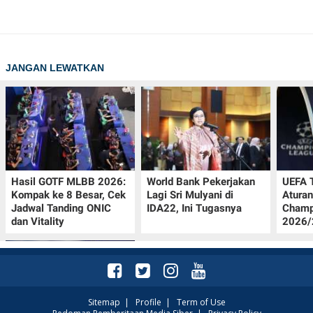
JANGAN LEWATKAN
Hasil GOTF MLBB 2026:
World Bank Pekerjakan
UEFA 
Kompak ke 8 Besar, Cek
Lagi Sri Mulyani di
Aturan
Jadwal Tanding ONIC
IDA22, Ini Tugasnya
Champ
dan Vitality
2026/2
Sitemap
|
Profile
|
Term of Use