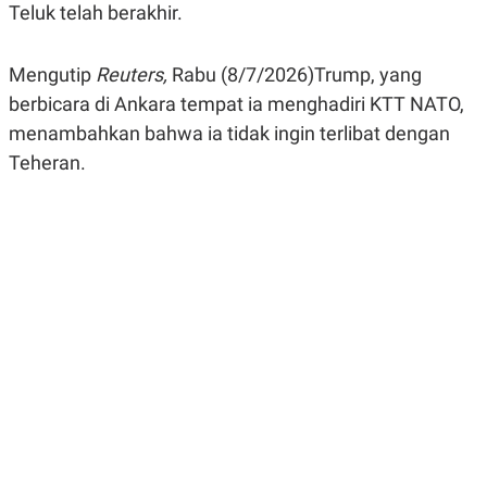
Teluk telah berakhir.
R
G
S
I
O
O
N
N
Mengutip
Reuters,
Rabu (8/7/2026)Trump, yang
A
A
L
L
berbicara di Ankara tempat ia menghadiri KTT NATO,
F
menambahkan bahwa ia tidak ingin terlibat dengan
I
N
Teheran.
A
N
C
E
Y
C
A
A
N
R
G
I
T
T
E
A
R
H
.
U
.
.
K
L
E
I
S
F