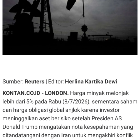
A
A
S
L
I
K
I
E
N
U
D
A
U
N
S
G
T
A
R
N
I
P
I
E
N
L
T
U
E
Sumber:
Reuters
| Editor:
Herlina Kartika Dewi
A
R
N
N
KONTAN.CO.ID -
LONDON.
Harga minyak melonjak
G
A
U
S
lebih dari 5% pada Rabu (8/7/2026), sementara saham
S
I
dan harga obligasi global anjlok karena investor
A
O
H
N
meninggalkan aset berisiko setelah Presiden AS
A
A
L
Donald Trump mengatakan nota kesepahaman yang
P
R
ditandatangani dengan Iran untuk mengakhiri konflik
E
E