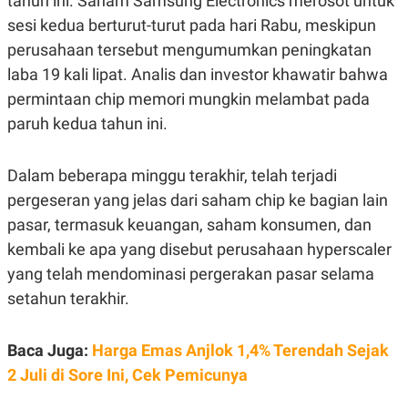
tahun ini. Saham Samsung Electronics merosot untuk
R
T
I
sesi kedua berturut-turut pada hari Rabu, meskipun
S
perusahaan tersebut mengumumkan peningkatan
I
N
laba 19 kali lipat. Analis dan investor khawatir bahwa
G
permintaan chip memori mungkin melambat pada
K
G
paruh kedua tahun ini.
M
E
D
Dalam beberapa minggu terakhir, telah terjadi
I
A
pergeseran yang jelas dari saham chip ke bagian lain
.
I
pasar, termasuk keuangan, saham konsumen, dan
D
kembali ke apa yang disebut perusahaan hyperscaler
yang telah mendominasi pergerakan pasar selama
setahun terakhir.
SITEMAP
PROFILE
TERM
OF
USE
Baca Juga:
Harga Emas Anjlok 1,4% Terendah Sejak
PEDOMAN
PEMBERITAAN
2 Juli di Sore Ini, Cek Pemicunya
SIBER
PRIVACY