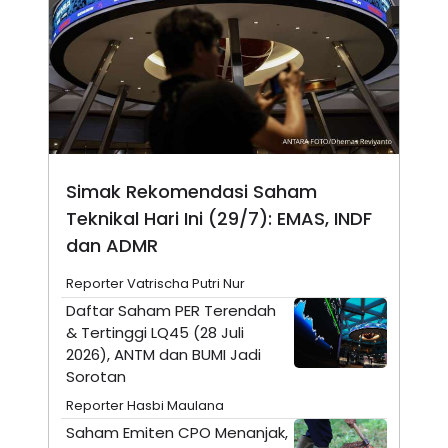
N
S
E
E
W
R
S
E
S
M
E
O
T
N
U
I
P
A
A
K
Simak Rekomendasi Saham
D
I
V
L
Teknikal Hari Ini (29/7): EMAS, INDF
A
S
dan ADMR
K
O
Reporter Vatrischa Putri Nur
R
P
Daftar Saham PER Terendah
O
& Tertinggi LQ45 (28 Juli
R
A
2026), ANTM dan BUMI Jadi
S
Sorotan
I
Reporter Hasbi Maulana
K
N
I
A
Saham Emiten CPO Menanjak,
L
T