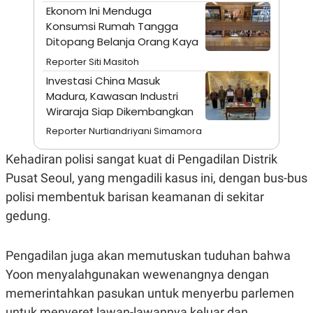
A
I
Ekonom Ini Menduga
S
V
Konsumsi Rumah Tangga
K
E
E
Ditopang Belanja Orang Kaya
M
E
Reporter Siti Masitoh
N
Investasi China Masuk
T
E
Madura, Kawasan Industri
R
Wiraraja Siap Dikembangkan
I
A
Reporter Nurtiandriyani Simamora
N
L
Kehadiran polisi sangat kuat di Pengadilan Distrik
E
Pusat Seoul, yang mengadili kasus ini, dengan bus-bus
S
T
polisi membentuk barisan keamanan di sekitar
A
R
gedung.
I
Pengadilan juga akan memutuskan tuduhan bahwa
KANAL
Yoon menyalahgunakan wewenangnya dengan
memerintahkan pasukan untuk menyerbu parlemen
P
I
U
M
untuk menyeret lawan-lawannya keluar dan