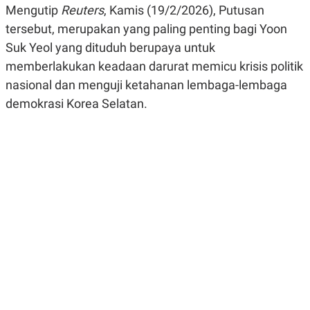
Mengutip
R
G
Reuters
, Kamis (19/2/2026), Putusan
S
I
tersebut, merupakan yang paling penting bagi Yoon
O
O
N
N
Suk Yeol yang dituduh berupaya untuk
A
A
L
L
memberlakukan keadaan darurat memicu krisis politik
F
nasional dan menguji ketahanan lembaga-lembaga
I
N
demokrasi Korea Selatan.
A
N
C
E
Y
C
A
A
N
R
G
I
T
T
E
A
R
H
.
U
.
.
K
L
E
I
S
F