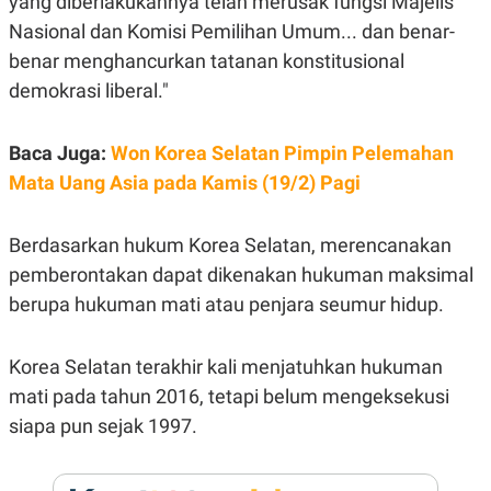
yang diberlakukannya telah merusak fungsi Majelis
E
R
Nasional dan Komisi Pemilihan Umum... dan benar-
F
B
benar menghancurkan tatanan konstitusional
O
U
K
S
demokrasi liberal."
U
I
S
N
E
Baca Juga:
Won Korea Selatan Pimpin Pelemahan
S
S
Mata Uang Asia pada Kamis (19/2) Pagi
I
N
S
Berdasarkan hukum Korea Selatan, merencanakan
I
G
pemberontakan dapat dikenakan hukuman maksimal
H
T
berupa hukuman mati atau penjara seumur hidup.
S
B
T
E
O
L
Korea Selatan terakhir kali menjatuhkan hukuman
C
A
mati pada tahun 2016, tetapi belum mengeksekusi
K
N
S
J
siapa pun sejak 1997.
E
A
T
O
U
N
P