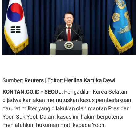
A
A
S
L
I
K
I
E
N
U
D
A
U
N
S
G
T
A
R
N
I
P
I
E
N
L
T
Sumber:
U
E
Reuters
| Editor:
Herlina Kartika Dewi
A
R
N
N
KONTAN.CO.ID -
SEOUL.
Pengadilan Korea Selatan
G
A
dijadwalkan akan memutuskan kasus pemberlakuan
U
S
S
I
darurat militer yang dilakukan oleh mantan Presiden
A
O
H
N
Yoon Suk Yeol. Dalam kasus ini, hakim berpotensi
A
A
L
menjatuhkan hukuman mati kepada Yoon.
P
R
E
E