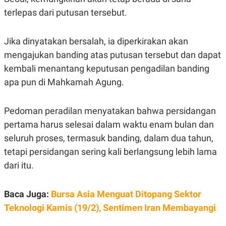
C
L
A
E
terlepas dari putusan tersebut.
D
A
E
S
M
E
Jika dinyatakan bersalah, ia diperkirakan akan
Y
.
I
mengajukan banding atas putusan tersebut dan dapat
D
kembali menantang keputusan pengadilan banding
L
K
A
I
apa pun di Mahkamah Agung.
N
N
G
E
G
R
Pedoman peradilan menyatakan bahwa persidangan
A
J
N
A
pertama harus selesai dalam waktu enam bulan dan
A
E
N
M
seluruh proses, termasuk banding, dalam dua tahun,
C
I
tetapi persidangan sering kali berlangsung lebih lama
E
T
T
E
dari itu.
A
N
K
E
A
Baca Juga:
Bursa Asia Menguat Ditopang Sektor
P
D
A
V
Teknologi Kamis (19/2), Sentimen Iran Membayangi
P
E
E
R