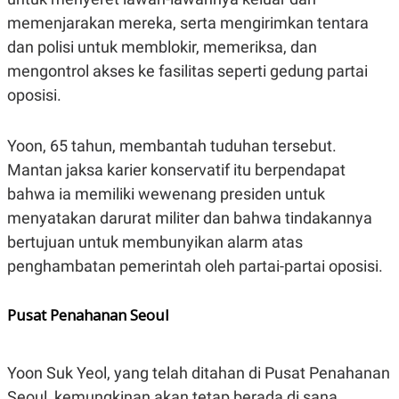
S
A
A
G
memenjarakan mereka, serta mengirimkan tentara
T
E
dan polisi untuk memblokir, memeriksa, dan
D
S
A
mengontrol akses ke fasilitas seperti gedung partai
T
A
oposisi.
K
L
O
I
N
P
Yoon, 65 tahun, membantah tuduhan tersebut.
T
S
Mantan jaksa karier konservatif itu berpendapat
A
U
N
S
bahwa ia memiliki wewenang presiden untuk
T
V
menyatakan darurat militer dan bahwa tindakannya
bertujuan untuk membunyikan alarm atas
JARINGAN
penghambatan pemerintah oleh partai-partai oposisi.
K
P
Pusat Penahanan Seoul
O
R
N
E
T
S
A
S
Yoon Suk Yeol, yang telah ditahan di Pusat Penahanan
N
R
A
E
Seoul, kemungkinan akan tetap berada di sana