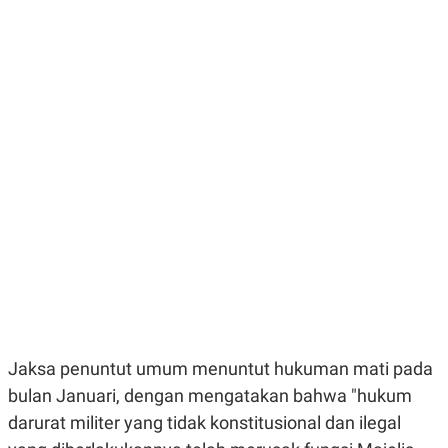
E
E
H
S
A
T
T
Y
A
L
N
E
E
A
N
N
G
A
L
L
I
I
S
S
H
I
S
E
K
X
O
E
L
C
O
U
M
T
I
V
Jaksa penuntut umum menuntut hukuman mati pada
E
C
bulan Januari, dengan mengatakan bahwa "hukum
O
darurat militer yang tidak konstitusional dan ilegal
R
N