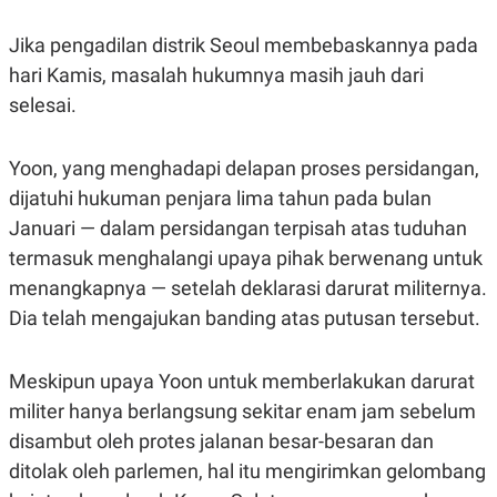
R
T
I
Jika pengadilan distrik Seoul membebaskannya pada
S
I
hari Kamis, masalah hukumnya masih jauh dari
N
G
selesai.
K
G
M
Yoon, yang menghadapi delapan proses persidangan,
E
dijatuhi hukuman penjara lima tahun pada bulan
D
I
Januari — dalam persidangan terpisah atas tuduhan
A
.
termasuk menghalangi upaya pihak berwenang untuk
I
menangkapnya — setelah deklarasi darurat militernya.
D
Dia telah mengajukan banding atas putusan tersebut.
SITEMAP
PROFILE
TERM
Meskipun upaya Yoon untuk memberlakukan darurat
OF
USE
militer hanya berlangsung sekitar enam jam sebelum
PEDOMAN
disambut oleh protes jalanan besar-besaran dan
PEMBERITAAN
SIBER
ditolak oleh parlemen, hal itu mengirimkan gelombang
PRIVACY