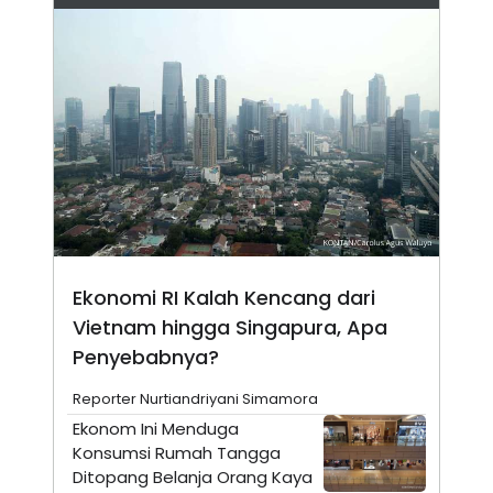
N
S
E
E
W
R
S
E
S
M
E
O
T
N
U
I
P
A
A
K
D
I
V
L
A
S
K
Ekonomi RI Kalah Kencang dari
O
R
Vietnam hingga Singapura, Apa
P
O
Penyebabnya?
R
A
Reporter Nurtiandriyani Simamora
S
I
Ekonom Ini Menduga
K
N
Konsumsi Rumah Tangga
I
A
Ditopang Belanja Orang Kaya
L
T