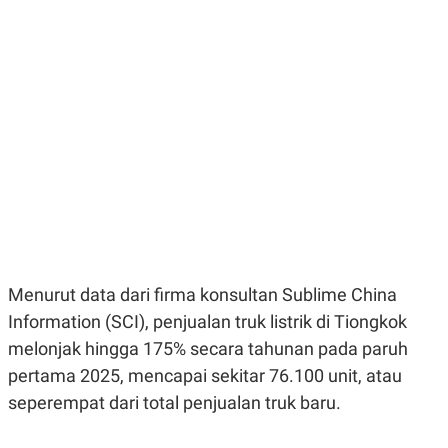
E
E
H
S
A
T
T
Y
A
L
N
E
E
A
N
N
G
A
L
L
I
I
S
S
H
I
S
E
K
X
O
E
L
Menurut data dari firma konsultan Sublime China
C
O
U
M
Information (SCI), penjualan truk listrik di Tiongkok
T
I
melonjak hingga 175% secara tahunan pada paruh
V
E
pertama 2025, mencapai sekitar 76.100 unit, atau
C
seperempat dari total penjualan truk baru.
O
R
N