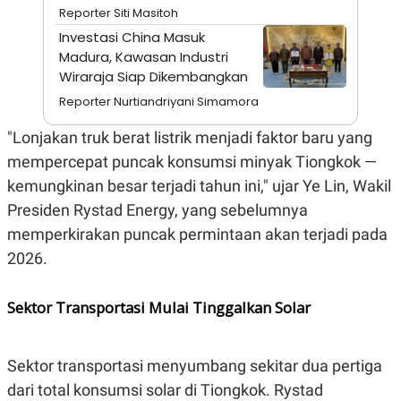
A
I
Reporter Siti Masitoh
S
V
K
E
Investasi China Masuk
E
Madura, Kawasan Industri
M
Wiraraja Siap Dikembangkan
E
N
Reporter Nurtiandriyani Simamora
T
E
R
"Lonjakan truk berat listrik menjadi faktor baru yang
I
mempercepat puncak konsumsi minyak Tiongkok —
A
N
kemungkinan besar terjadi tahun ini," ujar Ye Lin, Wakil
L
Presiden Rystad Energy, yang sebelumnya
E
S
memperkirakan puncak permintaan akan terjadi pada
T
2026.
A
R
I
Sektor Transportasi Mulai Tinggalkan Solar
KANAL
Sektor transportasi menyumbang sekitar dua pertiga
P
I
dari total konsumsi solar di Tiongkok. Rystad
U
M