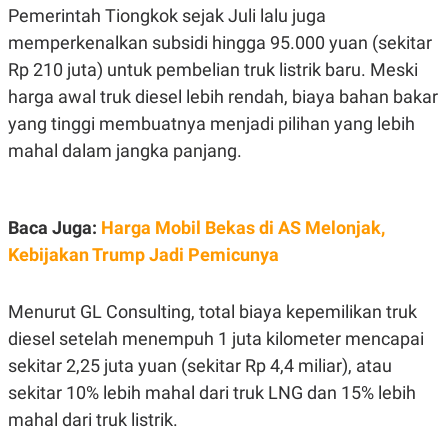
R
T
Pemerintah Tiongkok sejak Juli lalu juga
I
memperkenalkan subsidi hingga 95.000 yuan (sekitar
S
I
Rp 210 juta) untuk pembelian truk listrik baru. Meski
N
G
harga awal truk diesel lebih rendah, biaya bahan bakar
K
yang tinggi membuatnya menjadi pilihan yang lebih
G
M
mahal dalam jangka panjang.
E
D
I
A
Baca Juga:
Harga Mobil Bekas di AS Melonjak,
.
I
Kebijakan Trump Jadi Pemicunya
D
Menurut GL Consulting, total biaya kepemilikan truk
SITEMAP
PROFILE
TERM
diesel setelah menempuh 1 juta kilometer mencapai
OF
sekitar 2,25 juta yuan (sekitar Rp 4,4 miliar), atau
USE
PEDOMAN
sekitar 10% lebih mahal dari truk LNG dan 15% lebih
PEMBERITAAN
mahal dari truk listrik.
SIBER
PRIVACY