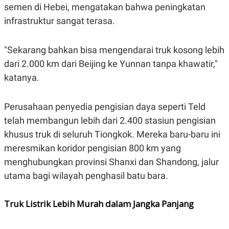
C
L
semen di Hebei, mengatakan bahwa peningkatan
A
E
D
A
infrastruktur sangat terasa.
E
S
M
E
Y
.
"Sekarang bahkan bisa mengendarai truk kosong lebih
I
D
dari 2.000 km dari Beijing ke Yunnan tanpa khawatir,"
L
K
katanya.
A
I
N
N
G
E
Perusahaan penyedia pengisian daya seperti Teld
G
R
A
J
telah membangun lebih dari 2.400 stasiun pengisian
N
A
A
E
khusus truk di seluruh Tiongkok. Mereka baru-baru ini
N
M
C
I
meresmikan koridor pengisian 800 km yang
E
T
menghubungkan provinsi Shanxi dan Shandong, jalur
T
E
A
N
utama bagi wilayah penghasil batu bara.
K
E
A
P
D
Truk Listrik Lebih Murah dalam Jangka Panjang
A
V
P
E
E
R