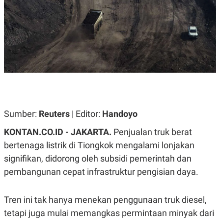
A
A
S
L
I
K
I
E
N
U
D
A
U
N
S
G
T
A
R
N
I
P
I
E
N
Sumber:
Reuters
| Editor:
Handoyo
L
T
U
E
KONTAN.CO.ID - JAKARTA.
Penjualan truk berat
A
R
N
N
bertenaga listrik di Tiongkok mengalami lonjakan
G
A
signifikan, didorong oleh subsidi pemerintah dan
U
S
S
I
pembangunan cepat infrastruktur pengisian daya.
A
O
H
N
A
A
L
Tren ini tak hanya menekan penggunaan truk diesel,
P
R
tetapi juga mulai memangkas permintaan minyak dari
E
E