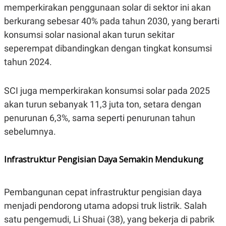
S
A
memperkirakan penggunaan solar di sektor ini akan
A
G
T
E
berkurang sebesar 40% pada tahun 2030, yang berarti
D
S
konsumsi solar nasional akan turun sekitar
A
T
seperempat dibandingkan dengan tingkat konsumsi
A
tahun 2024.
K
L
O
I
N
P
T
S
SCI juga memperkirakan konsumsi solar pada 2025
A
U
akan turun sebanyak 11,3 juta ton, setara dengan
N
S
T
penurunan 6,3%, sama seperti penurunan tahun
V
sebelumnya.
JARINGAN
Infrastruktur Pengisian Daya Semakin Mendukung
K
P
O
R
N
E
Pembangunan cepat infrastruktur pengisian daya
T
S
A
S
menjadi pendorong utama adopsi truk listrik. Salah
N
R
satu pengemudi, Li Shuai (38), yang bekerja di pabrik
A
E