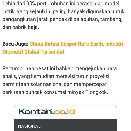
E
Lebih dari 90% pertumbuhan ini berasal dari model
R
listrik, yang sejauh ini paling banyak digunakan untuk
F
B
O
U
pengangkutan jarak pendek di pelabuhan, tambang,
K
S
dan pabrik baja.
U
I
S
N
E
S
Baca Juga:
China Batasi Ekspor Rare Earth, Industri
S
Otomotif Global Tersendat
I
N
S
I
Pertumbuhan pesat ini bahkan mengejutkan para
G
H
analis, yang kemudian merevisi turun proyeksi
T
permintaan solar nasional dan mempercepat
S
B
perkiraan puncak konsumsi minyak Tiongkok.
T
E
O
L
C
A
K
N
S
J
E
A
T
O
U
N
NASIONAL
P