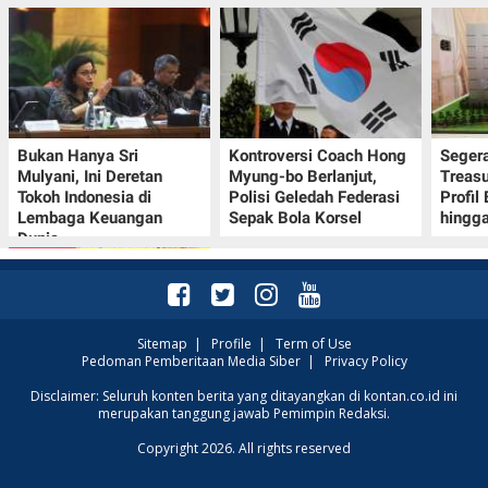
Bukan Hanya Sri
Kontroversi Coach Hong
Seger
Mulyani, Ini Deretan
Myung-bo Berlanjut,
Treasu
Tokoh Indonesia di
Polisi Geledah Federasi
Profil
Lembaga Keuangan
Sepak Bola Korsel
hingga
Dunia
Sitemap
|
Profile
|
Term of Use
Pedoman Pemberitaan Media Siber
|
Privacy Policy
Promo JSM Alfamart 7–
Disclaimer: Seluruh konten berita yang ditayangkan di kontan.co.id ini
merupakan tanggung jawab Pemimpin Redaksi.
9 Agustus 2026, Minyak
Goreng 2 Liter Mulai
Copyright 2026. All rights reserved
Rp41.500