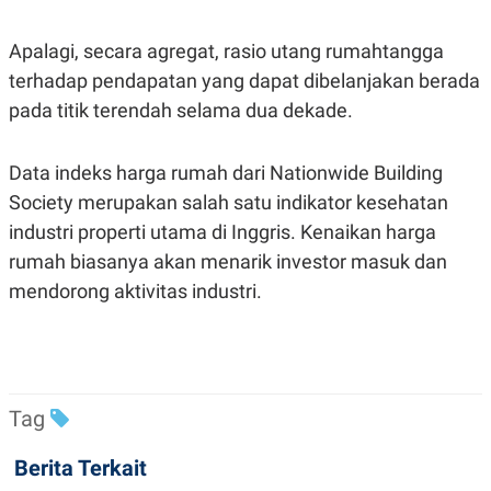
R
T
I
S
Apalagi, secara agregat, rasio utang rumahtangga
I
terhadap pendapatan yang dapat dibelanjakan berada
N
G
pada titik terendah selama dua dekade.
K
G
M
Data indeks harga rumah dari Nationwide Building
E
D
Society merupakan salah satu indikator kesehatan
I
industri properti utama di Inggris. Kenaikan harga
A
.
rumah biasanya akan menarik investor masuk dan
I
D
mendorong aktivitas industri.
SITEMAP
PROFILE
TERM
OF
USE
Tag
PEDOMAN
PEMBERITAAN
SIBER
Berita Terkait
PRIVACY