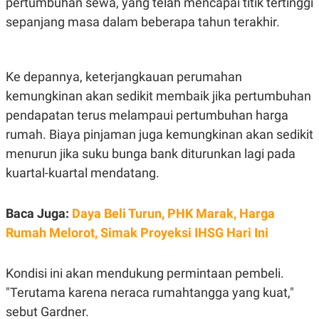
pertumbuhan sewa, yang telah mencapai titik tertinggi
C
L
A
E
sepanjang masa dalam beberapa tahun terakhir.
D
A
E
S
M
E
Y
.
I
Ke depannya, keterjangkauan perumahan
D
kemungkinan akan sedikit membaik jika pertumbuhan
L
K
A
I
pendapatan terus melampaui pertumbuhan harga
N
N
rumah. Biaya pinjaman juga kemungkinan akan sedikit
G
E
G
R
menurun jika suku bunga bank diturunkan lagi pada
A
J
N
A
kuartal-kuartal mendatang.
A
E
N
M
C
I
Baca Juga:
Daya Beli Turun, PHK Marak, Harga
E
T
T
E
Rumah Melorot, Simak Proyeksi IHSG Hari Ini
A
N
K
E
A
Kondisi ini akan mendukung permintaan pembeli.
P
D
"Terutama karena neraca rumahtangga yang kuat,"
A
V
P
E
sebut Gardner.
E
R