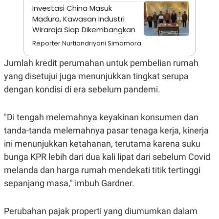
A
I
Investasi China Masuk
S
V
Madura, Kawasan Industri
K
E
E
Wiraraja Siap Dikembangkan
M
E
Reporter Nurtiandriyani Simamora
N
T
Jumlah kredit perumahan untuk pembelian rumah
E
R
yang disetujui juga menunjukkan tingkat serupa
I
dengan kondisi di era sebelum pandemi.
A
N
L
"Di tengah melemahnya keyakinan konsumen dan
E
S
tanda-tanda melemahnya pasar tenaga kerja, kinerja
T
A
ini menunjukkan ketahanan, terutama karena suku
R
bunga KPR lebih dari dua kali lipat dari sebelum Covid
I
melanda dan harga rumah mendekati titik tertinggi
sepanjang masa," imbuh Gardner.
KANAL
P
I
Perubahan pajak properti yang diumumkan dalam
U
M