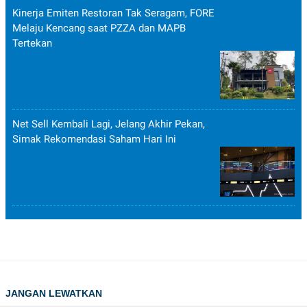
Kinerja Emiten Restoran Tak Seragam, FORE
Melaju Kencang saat PZZA dan MAPB
Tertekan
Net Sell Kembali Lagi, Jelang Akhir Pekan,
Simak Rekomendasi Saham Hari Ini
JANGAN LEWATKAN