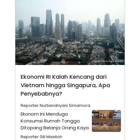
N
S
E
E
W
R
S
E
S
M
E
O
T
N
U
I
P
A
A
K
D
I
V
L
A
S
Ekonomi RI Kalah Kencang dari
K
O
Vietnam hingga Singapura, Apa
R
Penyebabnya?
P
O
R
Reporter Nurtiandriyani Simamora
A
Ekonom Ini Menduga
S
I
Konsumsi Rumah Tangga
K
N
Ditopang Belanja Orang Kaya
I
A
Reporter Siti Masitoh
L
T