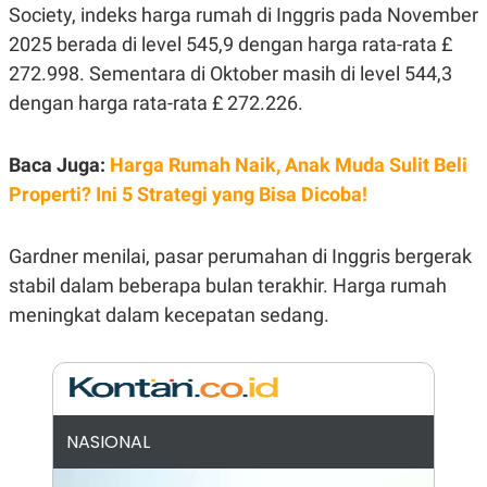
E
Society, indeks harga rumah di Inggris pada November
R
2025 berada di level 545,9 dengan harga rata-rata £
F
B
O
U
272.998. Sementara di Oktober masih di level 544,3
K
S
dengan harga rata-rata £ 272.226.
U
I
S
N
E
S
Baca Juga:
Harga Rumah Naik, Anak Muda Sulit Beli
S
I
Properti? Ini 5 Strategi yang Bisa Dicoba!
N
S
I
Gardner menilai, pasar perumahan di Inggris bergerak
G
H
stabil dalam beberapa bulan terakhir. Harga rumah
T
meningkat dalam kecepatan sedang.
S
B
T
E
O
L
C
A
K
N
S
J
E
A
NASIONAL
T
O
U
N
P