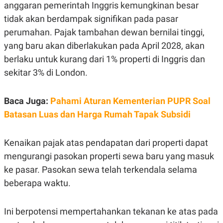
S
A
anggaran pemerintah Inggris kemungkinan besar
A
G
tidak akan berdampak signifikan pada pasar
T
E
D
S
perumahan. Pajak tambahan dewan bernilai tinggi,
A
T
yang baru akan diberlakukan pada April 2028, akan
A
berlaku untuk kurang dari 1% properti di Inggris dan
K
L
sekitar 3% di London.
O
I
N
P
T
S
A
U
Baca Juga:
Pahami Aturan Kementerian PUPR Soal
N
S
T
Batasan Luas dan Harga Rumah Tapak Subsidi
V
Kenaikan pajak atas pendapatan dari properti dapat
JARINGAN
mengurangi pasokan properti sewa baru yang masuk
ke pasar. Pasokan sewa telah terkendala selama
K
P
O
R
beberapa waktu.
N
E
T
S
A
S
N
R
Ini berpotensi mempertahankan tekanan ke atas pada
A
E