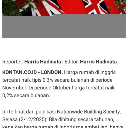
A
A
S
L
I
K
I
E
N
U
D
A
U
N
S
G
T
A
R
N
I
P
I
Reporter:
Harris Hadinata
| Editor:
Harris Hadinata
E
N
L
T
KONTAN.CO.ID - LONDON.
Harga rumah di Inggris
U
E
A
R
tercatat naik tipis 0,3% secara bulanan di periode
N
N
November. Di periode Oktober harga tercatat naik
G
A
U
S
0,2% secara bulanan.
S
I
A
O
H
N
A
A
Ini terlihat dari publikasi Nationwide Building Society,
L
Selasa (2/12/2025). Bila dihitung secara tahunan,
P
R
kenaikan harga rumah di Inggris melambat jadi hanya
E
E