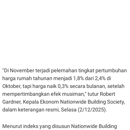
E
E
H
S
A
T
T
Y
A
L
N
E
E
A
N
N
G
A
L
L
I
I
S
S
H
I
S
"Di November terjadi pelemahan tingkat pertumbuhan
E
K
X
O
harga rumah tahunan menjadi 1,8% dari 2,4% di
E
L
C
O
Oktober, tapi harga naik 0,3% secara bulanan, setelah
U
M
mempertimbangkan efek musiman," tutur Robert
T
I
Gardner, Kepala Ekonom Nationwide Building Society,
V
E
dalam keterangan resmi, Selasa (2/12/2025).
C
O
R
Menurut indeks yang disusun Nationwide Building
N