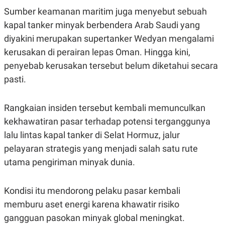
S
A
Sumber keamanan maritim juga menyebut sebuah
A
G
T
E
kapal tanker minyak berbendera Arab Saudi yang
D
S
A
diyakini merupakan supertanker Wedyan mengalami
T
kerusakan di perairan lepas Oman. Hingga kini,
A
K
L
penyebab kerusakan tersebut belum diketahui secara
O
I
pasti.
N
P
T
S
A
U
N
S
Rangkaian insiden tersebut kembali memunculkan
T
kekhawatiran pasar terhadap potensi terganggunya
V
lalu lintas kapal tanker di Selat Hormuz, jalur
pelayaran strategis yang menjadi salah satu rute
JARINGAN
utama pengiriman minyak dunia.
K
P
O
R
N
E
Kondisi itu mendorong pelaku pasar kembali
T
S
memburu aset energi karena khawatir risiko
A
S
N
R
gangguan pasokan minyak global meningkat.
A
E