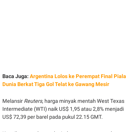
E
E
H
S
A
T
T
Y
A
L
N
E
E
A
N
N
G
A
L
L
I
I
S
S
H
I
S
E
K
Baca Juga:
Argentina Lolos ke Perempat Final Piala
X
O
E
L
Dunia Berkat Tiga Gol Telat ke Gawang Mesir
C
O
U
M
T
I
Melansir
Reuters
, harga minyak mentah West Texas
V
Intermediate (WTI) naik US$ 1,95 atau 2,8% menjadi
E
C
US$ 72,39 per barel pada pukul 22.15 GMT.
O
R
N