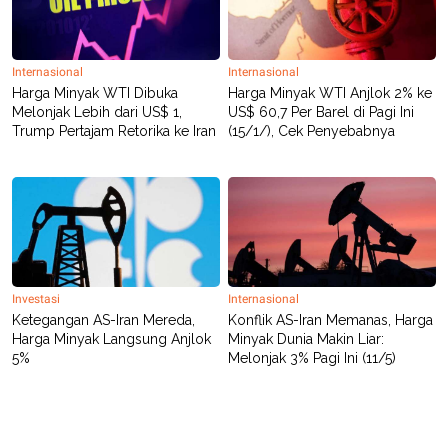
R
T
I
S
I
N
Internasional
Internasional
G
Harga Minyak WTI Dibuka
Harga Minyak WTI Anjlok 2% ke
Melonjak Lebih dari US$ 1,
US$ 60,7 Per Barel di Pagi Ini
K
G
Trump Pertajam Retorika ke Iran
(15/1/), Cek Penyebabnya
M
E
D
I
A
.
I
D
Investasi
Internasional
Ketegangan AS-Iran Mereda,
Konflik AS-Iran Memanas, Harga
SITEMAP
PROFILE
TERM
Harga Minyak Langsung Anjlok
Minyak Dunia Makin Liar:
OF
5%
Melonjak 3% Pagi Ini (11/5)
USE
PEDOMAN
PEMBERITAAN
SIBER
PRIVACY