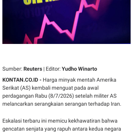
A
A
S
L
I
K
I
E
N
U
D
A
U
N
S
G
T
A
R
N
I
P
I
E
N
Sumber:
Reuters
| Editor:
Yudho Winarto
L
T
U
E
KONTAN.CO.ID -
Harga minyak mentah Amerika
A
R
N
N
Serikat (AS) kembali menguat pada awal
G
A
perdagangan Rabu (8/7/2026) setelah militer AS
U
S
S
I
melancarkan serangkaian serangan terhadap Iran.
A
O
H
N
A
A
L
Eskalasi terbaru ini memicu kekhawatiran bahwa
P
R
gencatan senjata yang rapuh antara kedua negara
E
E