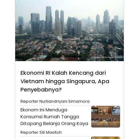
N
S
E
E
W
R
S
E
S
M
E
O
T
N
U
I
P
A
A
K
D
I
V
L
A
Ekonomi RI Kalah Kencang dari
S
K
Vietnam hingga Singapura, Apa
O
R
Penyebabnya?
P
O
Reporter Nurtiandriyani Simamora
R
A
Ekonom Ini Menduga
S
Konsumsi Rumah Tangga
I
Ditopang Belanja Orang Kaya
K
N
I
A
Reporter Siti Masitoh
L
T