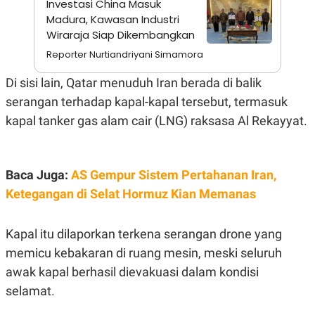
Investasi China Masuk
A
I
S
V
Madura, Kawasan Industri
K
E
Wiraraja Siap Dikembangkan
E
M
Reporter Nurtiandriyani Simamora
E
N
Di sisi lain, Qatar menuduh Iran berada di balik
T
E
serangan terhadap kapal-kapal tersebut, termasuk
R
I
kapal tanker gas alam cair (LNG) raksasa Al Rekayyat.
A
N
L
E
Baca Juga:
AS Gempur Sistem Pertahanan Iran,
S
T
Ketegangan di Selat Hormuz Kian Memanas
A
R
I
Kapal itu dilaporkan terkena serangan drone yang
memicu kebakaran di ruang mesin, meski seluruh
KANAL
awak kapal berhasil dievakuasi dalam kondisi
selamat.
P
I
U
M