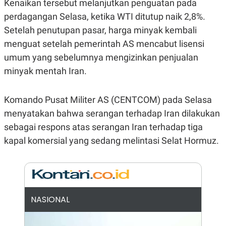
Kenaikan tersebut melanjutkan penguatan pada
E
R
perdagangan Selasa, ketika WTI ditutup naik 2,8%.
F
B
Setelah penutupan pasar, harga minyak kembali
O
U
K
S
menguat setelah pemerintah AS mencabut lisensi
U
I
S
N
umum yang sebelumnya mengizinkan penjualan
E
minyak mentah Iran.
S
S
I
N
Komando Pusat Militer AS (CENTCOM) pada Selasa
S
I
menyatakan bahwa serangan terhadap Iran dilakukan
G
sebagai respons atas serangan Iran terhadap tiga
H
T
kapal komersial yang sedang melintasi Selat Hormuz.
S
B
T
E
O
L
C
A
K
N
S
J
E
A
NASIONAL
T
O
U
N
P