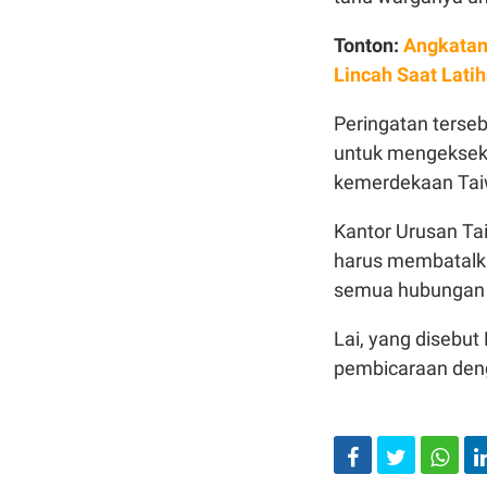
Tonton:
Angkatan
Lincah Saat Lati
Peringatan terse
untuk mengeksek
kemerdekaan Taiw
Kantor Urusan T
harus membatalka
semua hubungan p
Lai, yang disebut
pembicaraan deng