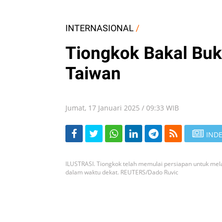
INTERNASIONAL
/
Tiongkok Bakal Buk
Taiwan
Jumat, 17 Januari 2025 / 09:33 WIB
INDE
ILUSTRASI. Tiongkok telah memulai persiapan untuk mela
dalam waktu dekat. REUTERS/Dado Ruvic