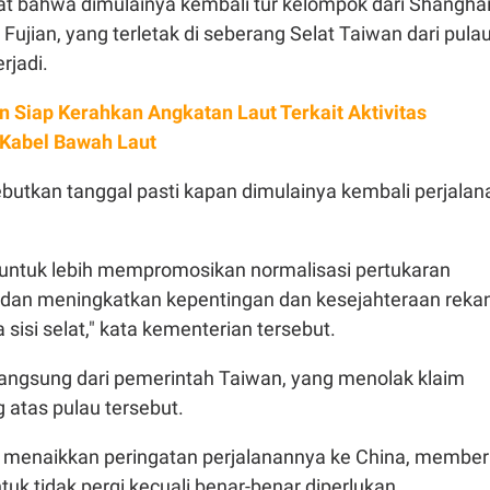
at bahwa dimulainya kembali tur kelompok dari Shanghai
i Fujian, yang terletak di seberang Selat Taiwan dari pula
rjadi.
n Siap Kerahkan Angkatan Laut Terkait Aktivitas
 Kabel Bawah Laut
butkan tanggal pasti kapan dimulainya kembali perjalan
n untuk lebih mempromosikan normalisasi pertukaran
dan meningkatkan kepentingan dan kesejahteraan reka
 sisi selat," kata kementerian tersebut.
 langsung dari pemerintah Taiwan, yang menolak klaim
g atas pulau tersebut.
u menaikkan peringatan perjalanannya ke China, member
uk tidak pergi kecuali benar-benar diperlukan.