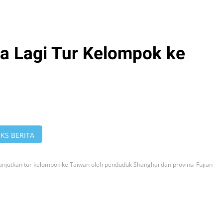
a Lagi Tur Kelompok ke
KS BERITA
njutkan tur kelompok ke Taiwan oleh penduduk Shanghai dan provinsi Fujian