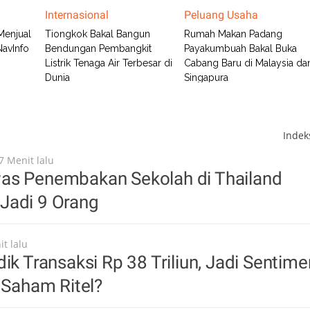
Internasional
Peluang Usaha
Menjual
Tiongkok Bakal Bangun
Rumah Makan Padang
NavInfo
Bendungan Pembangkit
Payakumbuah Bakal Buka
Listrik Tenaga Air Terbesar di
Cabang Baru di Malaysia da
Dunia
Singapura
Inde
7 Menit lalu
as Penembakan Sekolah di Thailand
Jadi 9 Orang
t lalu
dik Transaksi Rp 38 Triliun, Jadi Sentime
i Saham Ritel?