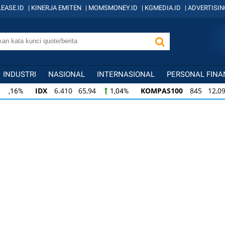
EASE.ID
|
KINERJA EMITEN
|
MOMSMONEY.ID
|
KGMEDIA.ID
|
ADVERTISIN
INDUSTRI
NASIONAL
INTERNASIONAL
PERSONAL FINA
IDX
6.410 65,94
KOMPAS100
845 12,09
1,04%
1,
KOMPAS100
845 12,09
LQ45
640 9,44
1,45%
1,5
LQ45
640 9,44
ISSI
222 2,82
IDX3
1,50%
1,29%