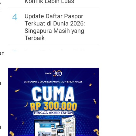
Konflik Lebih Luas
,
u
4
Update Daftar Paspor
Terkuat di Dunia 2026:
Singapura Masih yang
Terbaik
5
OpenAI Temukan Risiko
an
Siber Kritis pada Model
AI Astra, Perketat
Pengamanan
n
6
Presiden FIFA Infantino
Digoyang, Indonesia Pilih
Dukung & UEFA Tetap
Ancam Boikot
7
i
Topan Dolphin Hantam
Jepang, China Tutup