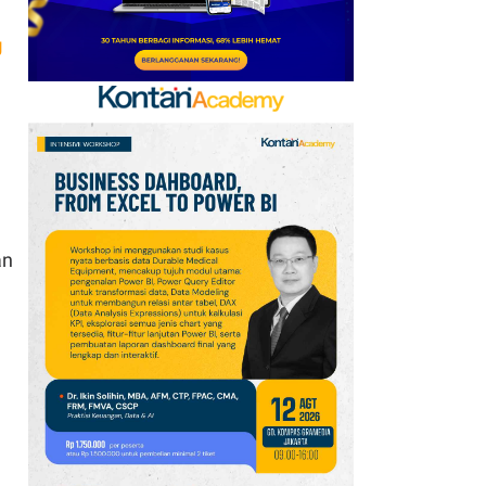
Pelabuhan Jelang
g
Pendaratan Badai
an