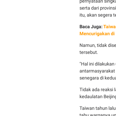
pernyataan singk
serta dari provins
itu, akan segera te
Baca Juga:
Taiwa
Mencurigakan di
Namun, tidak dise
tersebut.
"Hal ini dilakuka
antarmasyarakat 
senegara di kedua
Tidak ada reaksi
kedaulatan Beijin
Taiwan tahun lal
tahu warganya unt