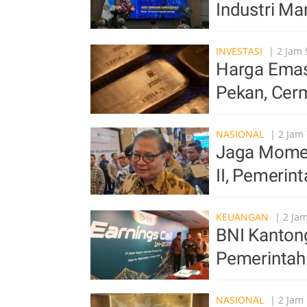
Industri Ma
INVESTASI
| 2 Jam 
Harga Emas 
Pekan, Cer
NASIONAL
| 2 Jam 
Jaga Mome
II, Pemerin
KEUANGAN
| 2 Jam
BNI Kantong
Pemerintah
NASIONAL
| 2 Jam 