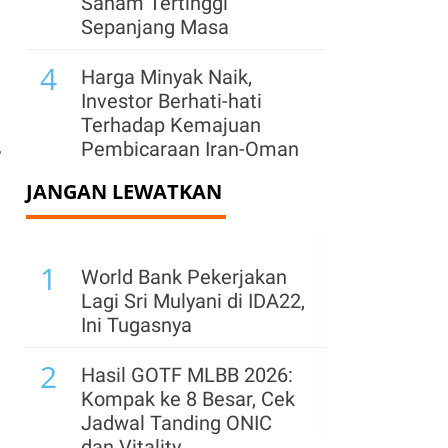
Saham Tertinggi
Sepanjang Masa
4
Harga Minyak Naik,
Investor Berhati-hati
Terhadap Kemajuan
,
Pembicaraan Iran-Oman
JANGAN LEWATKAN
5
Iran Ancam Balas
Serangan AS dengan
Target Infrastruktur
1
Energi Teluk
World Bank Pekerjakan
Lagi Sri Mulyani di IDA22,
6
Google Hadapi
Ini Tugasnya
Penolakan Proyek Pusat
2
Data US$ 15 Miliar di
Hasil GOTF MLBB 2026:
India, Ada Apa?
Kompak ke 8 Besar, Cek
Jadwal Tanding ONIC
7
Indeks KOSPI Ditutup
dan Vitality