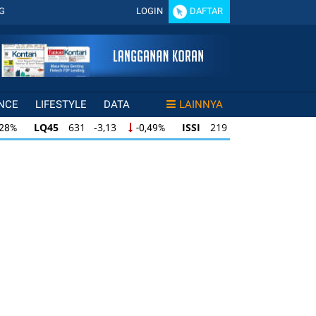
G
LOGIN
DAFTAR
NCE
LIFESTYLE
DATA
LAINNYA
LQ45
631 -3,13
ISSI
219 -0,63
,28%
-0,49%
-0,29%
LQ45
631 -3,13
ISSI
219 -0,63
28%
-0,49%
-0,29%
ISSI
219 -0,63
IDX30
354 -1,64
49%
-0,29%
-0,46%