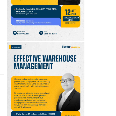
10
Jadwal Persija vs Arema
FC Perebutan Juara 3
Piala Presiden 2026,
Kick-off Sore Ini