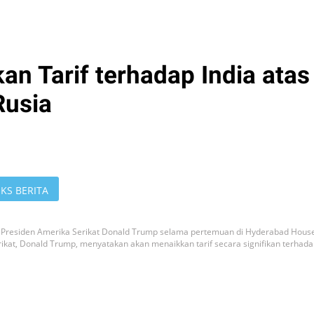
n Tarif terhadap India atas
Rusia
KS BERITA
 Presiden Amerika Serikat Donald Trump selama pertemuan di Hyderabad House
erikat, Donald Trump, menyatakan akan menaikkan tarif secara signifikan terhad