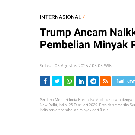
INTERNASIONAL
/
Trump Ancam Naikka
Pembelian Minyak 
Selasa, 05 Agustus 2025 / 05:05 WIB
INDE
Perdana Menteri India Narendra Modi berbicara dengan
New Delhi, India, 25 Februari 2020. Presiden Amerika S
India terkait pembelian minyak dari Rusia.