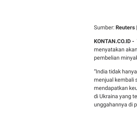
Sumber:
Reuters
KONTAN.CO.ID -
menyatakan akan m
pembelian minyak
“India tidak hany
menjual kembali s
mendapatkan keun
di Ukraina yang t
unggahannya di pl