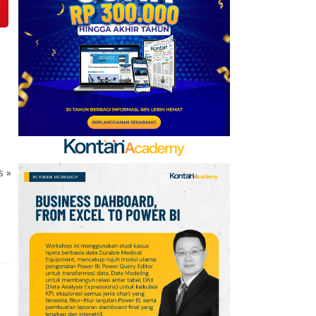
Baru, Ini Daftar 54
Saham HSC BEI per 6
Agustus 2026
7
UEFA hingga Luis Figo,
Ini Daftar Pihak yang
Menentang Gianni
Infantino
8
Krisis Migrasi Ancam
ks
»
Status Maroko sebagai
Tuan Rumah Piala Dunia
2030
9
Promo Super Hemat
Indomaret 6–19 Agustus
2026, Diskon Kebutuhan
Rumah hingga 40%