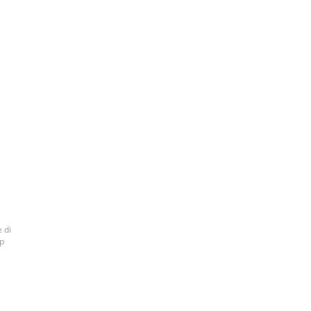
 di
ap