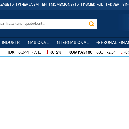
EASE.ID
|
KINERJA EMITEN
|
MOMSMONEY.ID
|
KGMEDIA.ID
|
ADVERTISIN
INDUSTRI
NASIONAL
INTERNASIONAL
PERSONAL FINA
IDX
6.344 -7,43
KOMPAS100
833 -2,31
-0,12%
-0
IDX
6.344 -7,43
KOMPAS100
833 -2,31
-0,12%
-0,
KOMPAS100
833 -2,31
LQ45
631 -3,13
-0,28%
-0,