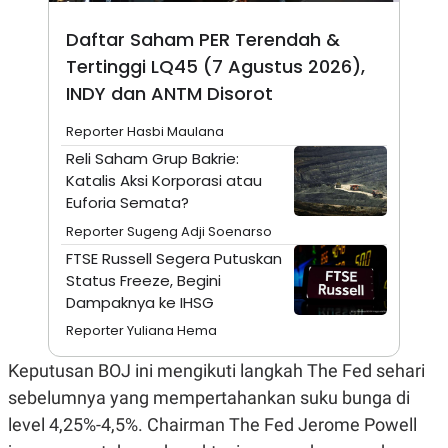
N
S
E
E
Daftar Saham PER Terendah &
W
R
Tertinggi LQ45 (7 Agustus 2026),
S
E
S
M
INDY dan ANTM Disorot
E
O
T
N
U
I
Reporter Hasbi Maulana
P
A
Reli Saham Grup Bakrie:
A
K
Katalis Aksi Korporasi atau
D
I
Euforia Semata?
V
L
A
Reporter Sugeng Adji Soenarso
S
K
FTSE Russell Segera Putuskan
O
Status Freeze, Begini
R
Dampaknya ke IHSG
P
O
Reporter Yuliana Hema
R
A
S
Keputusan BOJ ini mengikuti langkah The Fed sehari
I
sebelumnya yang mempertahankan suku bunga di
K
N
level 4,25%-4,5%. Chairman The Fed Jerome Powell
I
A
L
T