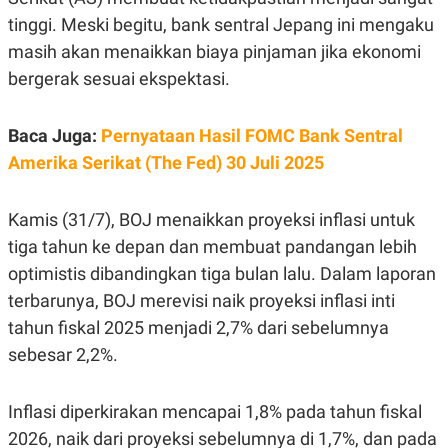
E
E
H
S
tinggi. Meski begitu, bank sentral Jepang ini mengaku
A
T
T
Y
masih akan menaikkan biaya pinjaman jika ekonomi
A
L
bergerak sesuai ekspektasi.
N
E
E
A
N
N
Baca Juga:
Pernyataan Hasil FOMC Bank Sentral
G
A
L
L
Amerika Serikat (The Fed) 30 Juli 2025
I
I
S
S
H
I
Kamis (31/7), BOJ menaikkan proyeksi inflasi untuk
S
tiga tahun ke depan dan membuat pandangan lebih
E
K
X
O
optimistis dibandingkan tiga bulan lalu. Dalam laporan
E
L
C
O
terbarunya, BOJ merevisi naik proyeksi inflasi inti
U
M
T
tahun fiskal 2025 menjadi 2,7% dari sebelumnya
I
sebesar 2,2%.
V
E
C
O
Inflasi diperkirakan mencapai 1,8% pada tahun fiskal
R
2026, naik dari proyeksi sebelumnya di 1,7%, dan pada
N