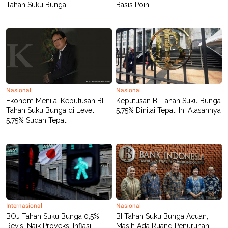
R
T
Tahan Suku Bunga
Basis Poin
I
S
I
N
G
K
G
M
E
Nasional
Nasional
D
I
Ekonom Menilai Keputusan BI
Keputusan BI Tahan Suku Bunga
A
Tahan Suku Bunga di Level
5,75% Dinilai Tepat, Ini Alasannya
.
5,75% Sudah Tepat
I
D
SITEMAP
PROFILE
TERM
OF
USE
PEDOMAN
Internasional
Nasional
PEMBERITAAN
SIBER
BOJ Tahan Suku Bunga 0,5%,
BI Tahan Suku Bunga Acuan,
Revisi Naik Proyeksi Inflasi
Masih Ada Ruang Penurunan
PRIVACY