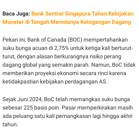
S
A
A
G
T
E
Baca Juga:
Bank Sentral Singapura Tahan Kebijakan
D
S
Moneter di Tengah Meredanya Ketegangan Dagang
A
T
A
Pekan ini, Bank of Canada (BOC) mempertahankan
K
L
O
I
suku bunga acuan di 2,75% untuk ketiga kali berturut-
N
P
T
S
turut, dengan alasan berkurangnya risiko perang
A
U
dagang global yang semakin parah. Namun, BoC tidak
N
S
T
memberikan proyeksi ekonomi secara rinci karena
V
ketidakpastian kebijakan perdagangan AS.
JARINGAN
Sejak Juni 2024, BoC telah memangkas suku bunga
K
P
sebesar 225 basis poin. Pasar memperkirakan masih
O
R
ada peluang satu kali pemangkasan lagi hingga akhir
N
E
T
S
tahun.
A
S
N
R
A
E