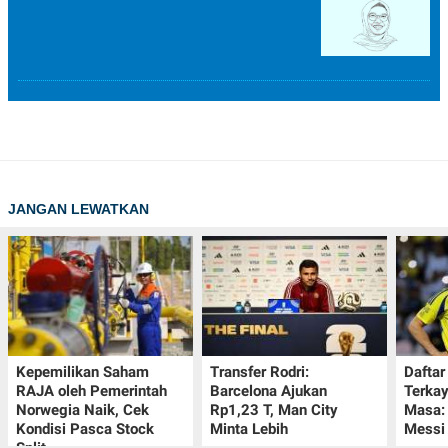
JANGAN LEWATKAN
Kepemilikan Saham
Transfer Rodri:
Daftar
RAJA oleh Pemerintah
Barcelona Ajukan
Terka
Norwegia Naik, Cek
Rp1,23 T, Man City
Masa:
Kondisi Pasca Stock
Minta Lebih
Messi
Split