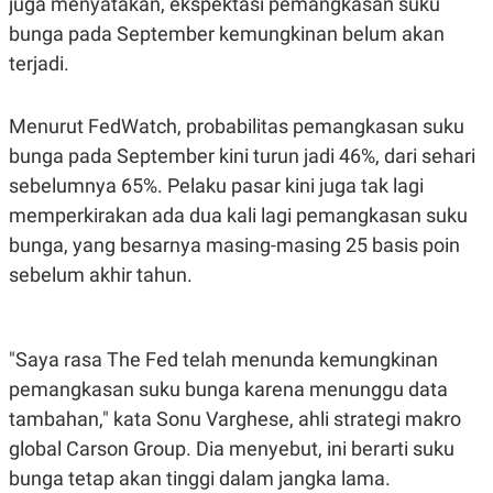
juga menyatakan, ekspektasi pemangkasan suku
A
I
S
V
bunga pada September kemungkinan belum akan
K
E
E
terjadi.
M
E
N
Menurut FedWatch, probabilitas pemangkasan suku
T
E
bunga pada September kini turun jadi 46%, dari sehari
R
sebelumnya 65%. Pelaku pasar kini juga tak lagi
I
A
memperkirakan ada dua kali lagi pemangkasan suku
N
bunga, yang besarnya masing-masing 25 basis poin
L
E
sebelum akhir tahun.
S
T
A
R
I
"Saya rasa The Fed telah menunda kemungkinan
pemangkasan suku bunga karena menunggu data
KANAL
tambahan," kata Sonu Varghese, ahli strategi makro
global Carson Group. Dia menyebut, ini berarti suku
P
I
bunga tetap akan tinggi dalam jangka lama.
U
M