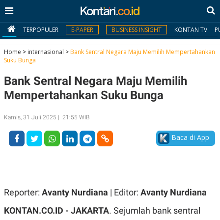
TERPOPULER
E-PAPER
BUSINESS INSIGHT
KONTAN TV
P
Home
>
internasional
>
Bank Sentral Negara Maju Memilih Mempertahankan
Suku Bunga
MY
Bank Sentral Negara Maju Memilih
KONTAN
Mempertahankan Suku Bunga
Daftar
Kamis, 31 Juli 2025 | 21:55 WIB
Masuk
Baca di App
BERITA
I
N
N
A
Reporter:
Avanty Nurdiana
| Editor:
Avanty Nurdiana
V
S
E
I
KONTAN.CO.ID -
JAKARTA
. Sejumlah bank sentral
S
O
T
N