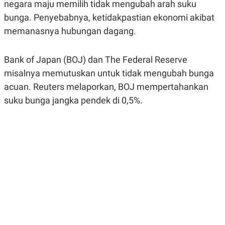
negara maju memilih tidak mengubah arah suku
A
A
S
L
bunga. Penyebabnya, ketidakpastian ekonomi akibat
I
memanasnya hubungan dagang.
K
I
E
N
U
D
Bank of Japan (BOJ) dan The Federal Reserve
A
U
N
S
misalnya memutuskan untuk tidak mengubah bunga
G
T
A
R
acuan. Reuters melaporkan, BOJ mempertahankan
N
I
suku bunga jangka pendek di 0,5%.
P
I
E
N
L
T
U
E
A
R
N
N
G
A
U
S
S
I
A
O
H
N
A
A
L
P
R
E
E