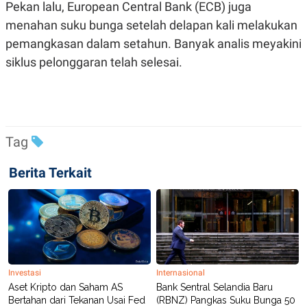
C
L
Pekan lalu, European Central Bank (ECB) juga
A
E
menahan suku bunga setelah delapan kali melakukan
D
A
E
S
pemangkasan dalam setahun. Banyak analis meyakini
M
E
Y
.
siklus pelonggaran telah selesai.
I
D
L
K
A
I
N
N
G
E
Tag
G
R
A
J
N
A
Berita Terkait
A
E
N
M
C
I
E
T
T
E
A
N
K
E
A
P
D
Investasi
Internasional
A
V
Aset Kripto dan Saham AS
Bank Sentral Selandia Baru
P
E
Bertahan dari Tekanan Usai Fed
(RBNZ) Pangkas Suku Bunga 50
E
R