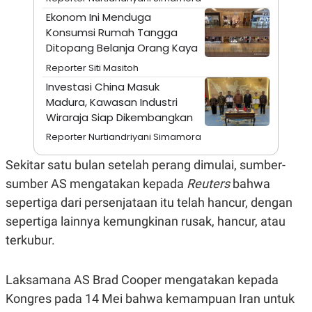
A
I
S
V
Ekonom Ini Menduga
K
E
Konsumsi Rumah Tangga
E
Ditopang Belanja Orang Kaya
M
E
Reporter Siti Masitoh
N
T
Investasi China Masuk
E
Madura, Kawasan Industri
R
Wiraraja Siap Dikembangkan
I
A
Reporter Nurtiandriyani Simamora
N
L
Sekitar satu bulan setelah perang dimulai, sumber-
E
S
sumber AS mengatakan kepada
Reuters
bahwa
T
sepertiga dari persenjataan itu telah hancur, dengan
A
R
sepertiga lainnya kemungkinan rusak, hancur, atau
I
terkubur.
KANAL
Laksamana AS Brad Cooper mengatakan kepada
P
I
Kongres pada 14 Mei bahwa kemampuan Iran untuk
U
M