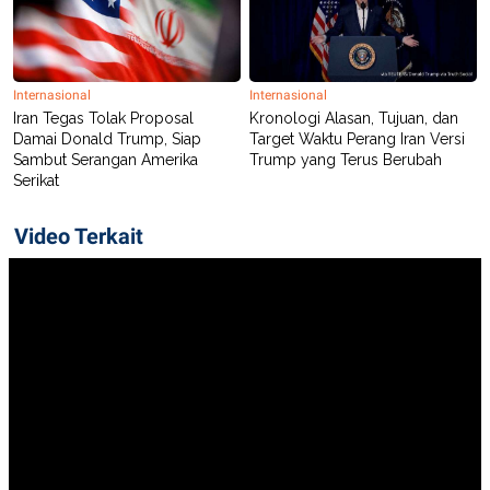
Internasional
Internasional
Iran Tegas Tolak Proposal
Kronologi Alasan, Tujuan, dan
Damai Donald Trump, Siap
Target Waktu Perang Iran Versi
Sambut Serangan Amerika
Trump yang Terus Berubah
Serikat
Video Terkait