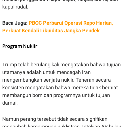
R
T
kapal rudal.
I
S
I
N
Baca Juga:
PBOC Perbarui Operasi Repo Harian,
G
Perkuat Kendali Likuiditas Jangka Pendek
K
G
M
Program Nuklir
E
D
I
A
Trump telah berulang kali mengatakan bahwa tujuan
.
I
utamanya adalah untuk mencegah Iran
D
mengembangkan senjata nuklir. Teheran secara
konsisten mengatakan bahwa mereka tidak berniat
membangun bom dan programnya untuk tujuan
SITEMAP
PROFILE
TERM
OF
damai.
USE
PEDOMAN
PEMBERITAAN
Namun perang tersebut tidak secara signifikan
SIBER
mengubah kemampuan nuklir Iran. Intelijen AS bulan
PRIVACY