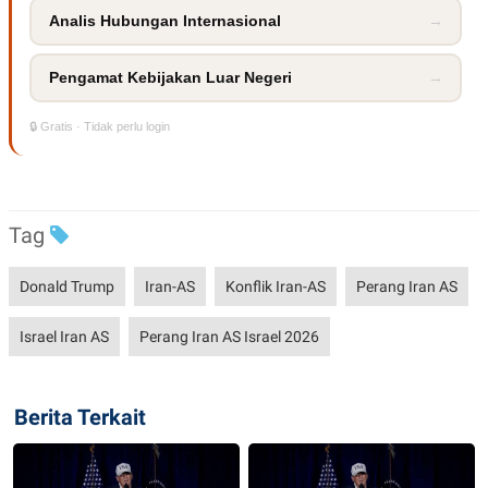
Analis Hubungan Internasional
→
Pengamat Kebijakan Luar Negeri
→
🔒 Gratis · Tidak perlu login
Tag
Donald Trump
Iran-AS
Konflik Iran-AS
Perang Iran AS
Israel Iran AS
Perang Iran AS Israel 2026
Berita Terkait