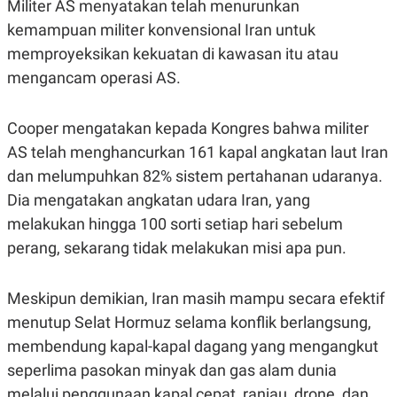
Militer AS menyatakan telah menurunkan
C
L
A
E
kemampuan militer konvensional Iran untuk
D
A
E
S
memproyeksikan kekuatan di kawasan itu atau
M
E
Y
.
mengancam operasi AS.
I
D
Cooper mengatakan kepada Kongres bahwa militer
L
K
A
I
AS telah menghancurkan 161 kapal angkatan laut Iran
N
N
G
E
dan melumpuhkan 82% sistem pertahanan udaranya.
G
R
A
J
Dia mengatakan angkatan udara Iran, yang
N
A
melakukan hingga 100 sorti setiap hari sebelum
A
E
N
M
perang, sekarang tidak melakukan misi apa pun.
C
I
E
T
T
E
Meskipun demikian, Iran masih mampu secara efektif
A
N
K
menutup Selat Hormuz selama konflik berlangsung,
E
A
membendung kapal-kapal dagang yang mengangkut
P
D
A
V
seperlima pasokan minyak dan gas alam dunia
P
E
E
R
melalui penggunaan kapal cepat, ranjau, drone, dan