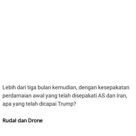
E
E
H
S
A
T
T
Y
A
L
N
E
E
A
N
N
G
A
L
L
I
I
S
S
H
I
S
E
K
X
O
E
L
Lebih dari tiga bulan kemudian, dengan kesepakatan
C
O
U
M
perdamaian awal yang telah disepakati AS dan Iran,
T
apa yang telah dicapai Trump?
I
V
E
C
Rudal dan Drone
O
R
N