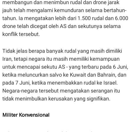
membangun dan menimbun rudal dan drone jarak
S
A
A
G
jauh telah mengalami kemunduran selama bertahun-
T
E
D
S
tahun. Ia mengatakan lebih dari 1.500 rudal dan 6.000
A
T
drone telah dicegat oleh AS dan sekutunya selama
A
konflik tersebut.
K
L
O
I
N
P
Tidak jelas berapa banyak rudal yang masih dimiliki
T
S
A
U
Iran, tetapi negara itu masih memiliki kemampuan
N
S
T
untuk mencapai sekutu AS - yang terbaru pada 6 Juni,
V
ketika meluncurkan salvo ke Kuwait dan Bahrain, dan
pada 7 Juni, ketika menembakkan rudal ke Israel.
JARINGAN
Negara-negara tersebut mengatakan serangan itu
tidak menimbulkan kerusakan yang signifikan.
K
P
O
R
N
E
Militer Konvensional
T
S
A
S
N
R
A
E