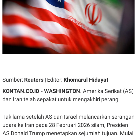
A
A
S
L
I
K
I
E
N
U
D
A
U
N
S
G
T
A
R
N
I
P
I
E
N
L
T
U
E
Sumber:
Reuters
| Editor:
Khomarul Hidayat
A
R
N
N
KONTAN.CO.ID -
WASHINGTON
. Amerika Serikat (AS)
G
A
U
S
dan Iran telah sepakat untuk mengakhiri perang.
S
I
A
O
H
N
Tak lama setelah AS dan Israel melancarkan serangan
A
A
L
udara ke Iran pada 28 Februari 2026 silam, Presiden
P
R
AS Donald Trump menetapkan sejumlah tujuan. Mulai
E
E