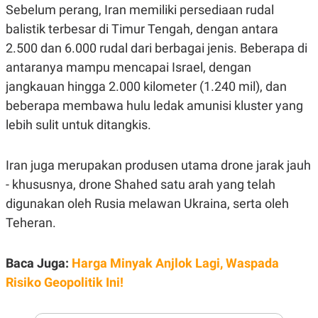
E
Sebelum perang, Iran memiliki persediaan rudal
R
balistik terbesar di Timur Tengah, dengan antara
F
B
O
U
2.500 dan 6.000 rudal dari berbagai jenis. Beberapa di
K
S
antaranya mampu mencapai Israel, dengan
U
I
S
N
jangkauan hingga 2.000 kilometer (1.240 mil), dan
E
S
beberapa membawa hulu ledak amunisi kluster yang
S
lebih sulit untuk ditangkis.
I
N
S
I
Iran juga merupakan produsen utama drone jarak jauh
G
H
- khususnya, drone Shahed satu arah yang telah
T
digunakan oleh Rusia melawan Ukraina, serta oleh
S
B
Teheran.
T
E
O
L
C
A
K
N
Baca Juga:
Harga Minyak Anjlok Lagi, Waspada
S
J
E
A
Risiko Geopolitik Ini!
T
O
U
N
P