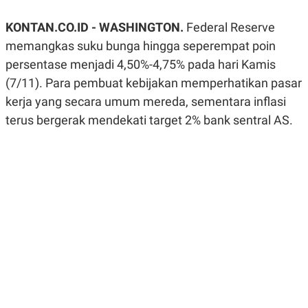
A
A
S
L
KONTAN.CO.ID - WASHINGTON.
Federal Reserve
I
memangkas suku bunga hingga seperempat poin
K
I
E
N
persentase menjadi 4,50%-4,75% pada hari Kamis
U
D
(7/11). Para pembuat kebijakan memperhatikan pasar
A
U
N
S
kerja yang secara umum mereda, sementara inflasi
G
T
A
R
terus bergerak mendekati target 2% bank sentral AS.
N
I
P
I
E
N
L
T
U
E
A
R
N
N
G
A
U
S
S
I
A
O
H
N
A
A
L
P
R
E
E