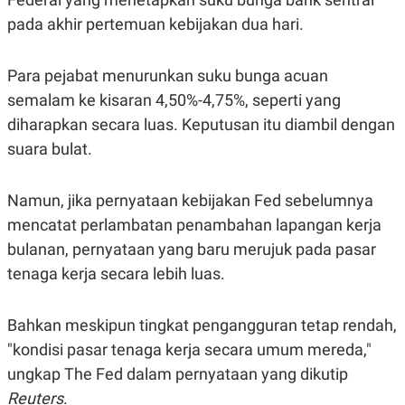
E
E
H
S
pada akhir pertemuan kebijakan dua hari.
A
T
T
Y
A
L
N
E
Para pejabat menurunkan suku bunga acuan
E
A
semalam ke kisaran 4,50%-4,75%, seperti yang
N
N
diharapkan secara luas. Keputusan itu diambil dengan
G
A
L
L
suara bulat.
I
I
S
S
H
I
S
Namun, jika pernyataan kebijakan Fed sebelumnya
E
K
mencatat perlambatan penambahan lapangan kerja
X
O
bulanan, pernyataan yang baru merujuk pada pasar
E
L
C
O
tenaga kerja secara lebih luas.
U
M
T
I
V
Bahkan meskipun tingkat pengangguran tetap rendah,
E
"kondisi pasar tenaga kerja secara umum mereda,"
C
O
ungkap The Fed dalam pernyataan yang dikutip
R
N
Reuters
.