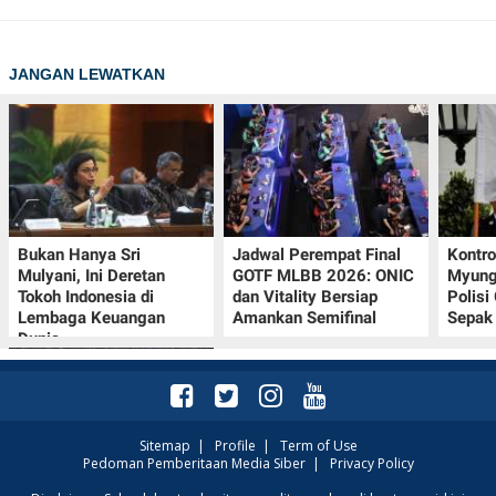
JANGAN LEWATKAN
Bukan Hanya Sri
Jadwal Perempat Final
Kontr
Mulyani, Ini Deretan
GOTF MLBB 2026: ONIC
Myung-
Tokoh Indonesia di
dan Vitality Bersiap
Polisi
Lembaga Keuangan
Amankan Semifinal
Sepak 
Dunia
Sitemap
|
Profile
|
Term of Use
Pedoman Pemberitaan Media Siber
|
Privacy Policy