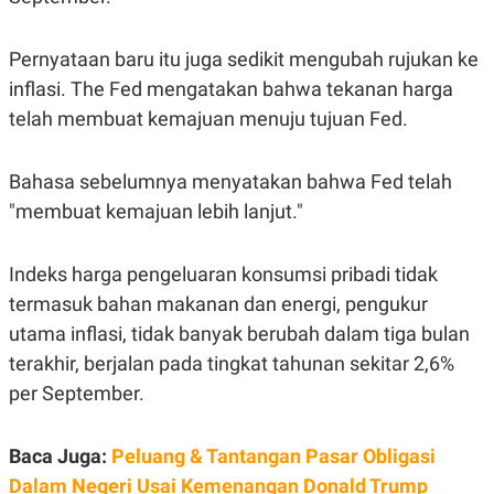
A
I
S
V
K
E
Pernyataan baru itu juga sedikit mengubah rujukan ke
E
M
inflasi. The Fed mengatakan bahwa tekanan harga
E
N
telah membuat kemajuan menuju tujuan Fed.
T
E
R
Bahasa sebelumnya menyatakan bahwa Fed telah
I
A
"membuat kemajuan lebih lanjut."
N
L
E
Indeks harga pengeluaran konsumsi pribadi tidak
S
T
termasuk bahan makanan dan energi, pengukur
A
utama inflasi, tidak banyak berubah dalam tiga bulan
R
I
terakhir, berjalan pada tingkat tahunan sekitar 2,6%
per September.
KANAL
Baca Juga:
Peluang & Tantangan Pasar Obligasi
P
I
U
M
Dalam Negeri Usai Kemenangan Donald Trump