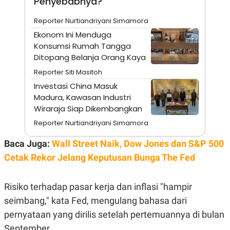
Penyebabnya?
N
S
E
E
Reporter Nurtiandriyani Simamora
W
R
Ekonom Ini Menduga
S
E
S
M
Konsumsi Rumah Tangga
E
O
Ditopang Belanja Orang Kaya
T
N
U
I
Reporter Siti Masitoh
P
A
Investasi China Masuk
A
K
Madura, Kawasan Industri
D
I
V
L
Wiraraja Siap Dikembangkan
A
S
Reporter Nurtiandriyani Simamora
K
O
Baca Juga:
Wall Street Naik, Dow Jones dan S&P 500
R
P
Cetak Rekor Jelang Keputusan Bunga The Fed
O
R
A
Risiko terhadap pasar kerja dan inflasi "hampir
S
I
seimbang," kata Fed, mengulang bahasa dari
K
N
pernyataan yang dirilis setelah pertemuannya di bulan
I
A
L
T
September.