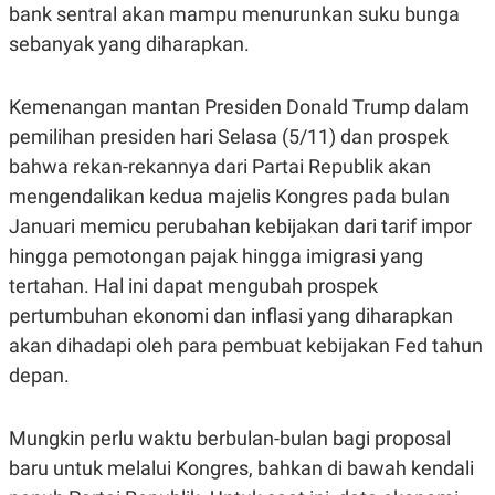
C
L
bank sentral akan mampu menurunkan suku bunga
A
E
D
A
sebanyak yang diharapkan.
E
S
M
E
Y
.
Kemenangan mantan Presiden Donald Trump dalam
I
D
pemilihan presiden hari Selasa (5/11) dan prospek
L
K
bahwa rekan-rekannya dari Partai Republik akan
A
I
N
N
mengendalikan kedua majelis Kongres pada bulan
G
E
Januari memicu perubahan kebijakan dari tarif impor
G
R
A
J
hingga pemotongan pajak hingga imigrasi yang
N
A
A
E
tertahan. Hal ini dapat mengubah prospek
N
M
pertumbuhan ekonomi dan inflasi yang diharapkan
C
I
E
T
akan dihadapi oleh para pembuat kebijakan Fed tahun
T
E
A
N
depan.
K
E
A
P
D
Mungkin perlu waktu berbulan-bulan bagi proposal
A
V
baru untuk melalui Kongres, bahkan di bawah kendali
P
E
E
R