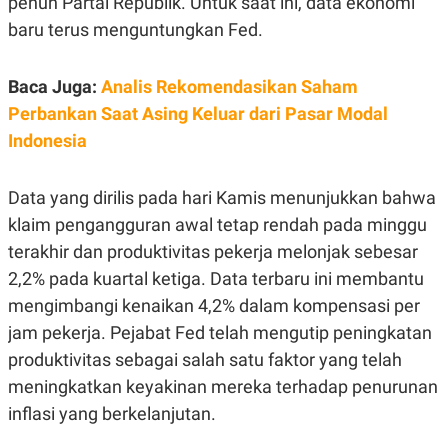
penuh Partai Republik. Untuk saat ini, data ekonomi
R
T
I
baru terus menguntungkan Fed.
S
I
N
Baca Juga:
Analis Rekomendasikan Saham
G
Perbankan Saat Asing Keluar dari Pasar Modal
K
G
Indonesia
M
E
D
I
Data yang dirilis pada hari Kamis menunjukkan bahwa
A
klaim pengangguran awal tetap rendah pada minggu
.
I
terakhir dan produktivitas pekerja melonjak sebesar
D
2,2% pada kuartal ketiga. Data terbaru ini membantu
mengimbangi kenaikan 4,2% dalam kompensasi per
jam pekerja. Pejabat Fed telah mengutip peningkatan
SITEMAP
PROFILE
TERM
OF
produktivitas sebagai salah satu faktor yang telah
USE
meningkatkan keyakinan mereka terhadap penurunan
PEDOMAN
PEMBERITAAN
inflasi yang berkelanjutan.
SIBER
PRIVACY