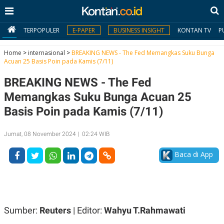
TERPOPULER
E-PAPER
BUSINESS INSIGHT
KONTAN TV
P
Home
>
internasional
>
BREAKING NEWS - The Fed Memangkas Suku Bunga
Acuan 25 Basis Poin pada Kamis (7/11)
MY
BREAKING NEWS - The Fed
KONTAN
Memangkas Suku Bunga Acuan 25
Daftar
Basis Poin pada Kamis (7/11)
Masuk
Jumat, 08 November 2024 | 02:24 WIB
Baca di App
BERITA
I
N
N
A
V
S
E
I
Sumber:
Reuters
| Editor:
Wahyu T.Rahmawati
S
O
T
N