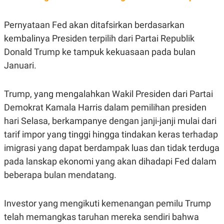
S
A
A
G
T
E
Pernyataan Fed akan ditafsirkan berdasarkan
D
S
A
kembalinya Presiden terpilih dari Partai Republik
T
Donald Trump ke tampuk kekuasaan pada bulan
A
K
L
Januari.
O
I
N
P
T
S
Trump, yang mengalahkan Wakil Presiden dari Partai
A
U
N
S
Demokrat Kamala Harris dalam pemilihan presiden
T
hari Selasa, berkampanye dengan janji-janji mulai dari
V
tarif impor yang tinggi hingga tindakan keras terhadap
imigrasi yang dapat berdampak luas dan tidak terduga
JARINGAN
pada lanskap ekonomi yang akan dihadapi Fed dalam
K
P
beberapa bulan mendatang.
O
R
N
E
T
S
Investor yang mengikuti kemenangan pemilu Trump
A
S
N
R
telah memangkas taruhan mereka sendiri bahwa
A
E