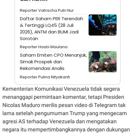
A
I
S
V
Reporter Vatrischa Putri Nur
K
E
E
Daftar Saham PER Terendah
M
& Tertinggi LQ45 (28 Juli
E
N
2026), ANTM dan BUMI Jadi
T
Sorotan
E
R
Reporter Hasbi Maulana
I
Saham Emiten CPO Menanjak,
A
N
Simak Prospek dan
L
Rekomendasi Analis
E
Reporter Pulina Nityakanti
S
T
A
Kementerian Komunikasi Venezuela tidak segera
R
menanggapi permintaan komentar, tetapi Presiden
I
Nicolas Maduro merilis pesan video di Telegram tak
lama setelah pengumuman Trump yang mengecam
KANAL
agresi AS terhadap Venezuela dan mengatakan
P
I
negara itu mempertimbangkannya dengan dukungan
U
M