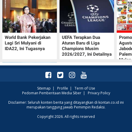
World Bank Pekerjakan
UEFA Terapkan Dua
Promo
Lagi Sri Mulyani di
Aturan Baru di Liga
Agust
IDA22, Ini Tugasnya
Champions Musim
Jabod
2026/2027, Ini Detailnya
Palem
Melon
Sitemap
|
Profile
|
Term of Use
Pedoman Pemberitaan Media Siber
|
Privacy Policy
Intip Prakiraan Cuaca
Disclaimer: Seluruh konten berita yang ditayangkan di kontan.co.id ini
merupakan tanggung jawab Pemimpin Redaksi.
Sumsel Kamis (6/8):
Hujan Ringan
Copyright 2026. All rights reserved
Mendominasi, Siapkan
Payung!