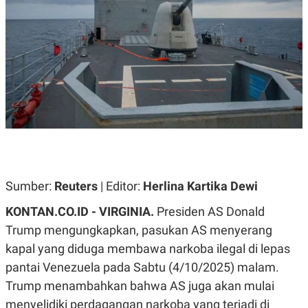
A
A
S
L
I
K
I
E
N
U
D
A
U
N
S
G
T
A
R
N
I
P
I
E
N
L
T
U
E
Sumber:
Reuters
| Editor:
Herlina Kartika Dewi
A
R
N
N
KONTAN.CO.ID - VIRGINIA.
Presiden AS Donald
G
A
U
S
Trump mengungkapkan, pasukan AS menyerang
S
I
A
O
kapal yang diduga membawa narkoba ilegal di lepas
H
N
A
A
pantai Venezuela pada Sabtu (4/10/2025) malam.
L
Trump menambahkan bahwa AS juga akan mulai
P
R
menyelidiki perdagangan narkoba yang terjadi di
E
E