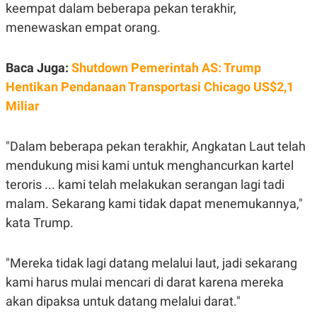
E
keempat dalam beberapa pekan terakhir,
R
menewaskan empat orang.
F
B
O
U
K
S
Baca Juga:
Shutdown Pemerintah AS: Trump
U
I
S
N
Hentikan Pendanaan Transportasi Chicago US$2,1
E
S
Miliar
S
I
N
"Dalam beberapa pekan terakhir, Angkatan Laut telah
S
I
mendukung misi kami untuk menghancurkan kartel
G
H
teroris ... kami telah melakukan serangan lagi tadi
T
malam. Sekarang kami tidak dapat menemukannya,"
S
B
T
E
kata Trump.
O
L
C
A
K
N
"Mereka tidak lagi datang melalui laut, jadi sekarang
S
J
E
A
kami harus mulai mencari di darat karena mereka
T
O
akan dipaksa untuk datang melalui darat."
U
N
P