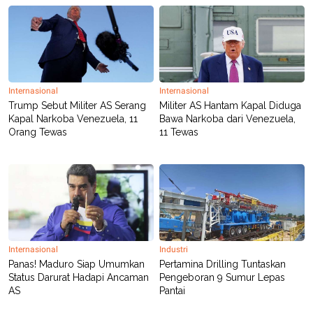
R
T
I
S
I
N
G
K
G
Internasional
Internasional
M
Trump Sebut Militer AS Serang
Militer AS Hantam Kapal Diduga
E
Kapal Narkoba Venezuela, 11
Bawa Narkoba dari Venezuela,
D
Orang Tewas
11 Tewas
I
A
.
I
D
SITEMAP
PROFILE
TERM
OF
Internasional
Industri
USE
Panas! Maduro Siap Umumkan
Pertamina Drilling Tuntaskan
PEDOMAN
Status Darurat Hadapi Ancaman
Pengeboran 9 Sumur Lepas
PEMBERITAAN
AS
Pantai
SIBER
PRIVACY