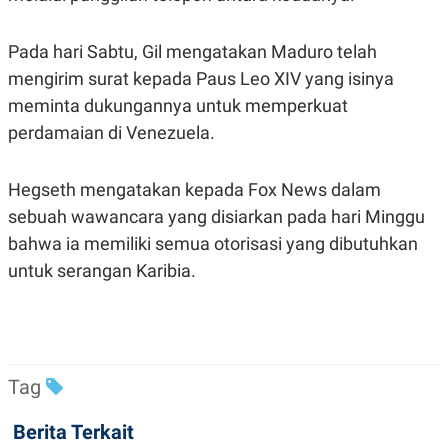
C
L
A
E
D
A
Pada hari Sabtu, Gil mengatakan Maduro telah
E
S
M
E
mengirim surat kepada Paus Leo XIV yang isinya
Y
.
I
meminta dukungannya untuk memperkuat
D
perdamaian di Venezuela.
L
K
A
I
N
N
Hegseth mengatakan kepada Fox News dalam
G
E
G
R
sebuah wawancara yang disiarkan pada hari Minggu
A
J
N
A
bahwa ia memiliki semua otorisasi yang dibutuhkan
A
E
untuk serangan Karibia.
N
M
C
I
E
T
T
E
A
N
K
E
A
Tag
P
D
A
V
P
E
Berita Terkait
E
R