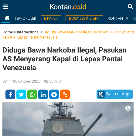
TERPOPULER
E-PAPER
BUSINESS INSIGHT
KONTAN TV
P
Home
>
internasional
>
Diduga Bawa Narkoba Ilegal, Pasukan AS Menyerang
Kapal di Lepas Pantai Venezuela
MY
Diduga Bawa Narkoba Ilegal, Pasukan
KONTAN
AS Menyerang Kapal di Lepas Pantai
Daftar
Venezuela
Masuk
Senin, 06 Oktober 2025 | 08:58 WIB
Baca di App
BERITA
I
N
N
A
V
S
E
I
S
O
T
N