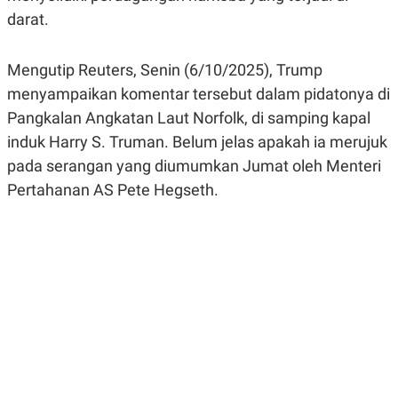
R
G
darat.
S
I
O
O
N
N
A
A
Mengutip Reuters, Senin (6/10/2025), Trump
L
L
menyampaikan komentar tersebut dalam pidatonya di
F
I
Pangkalan Angkatan Laut Norfolk, di samping kapal
N
A
induk Harry S. Truman. Belum jelas apakah ia merujuk
N
pada serangan yang diumumkan Jumat oleh Menteri
C
E
Pertahanan AS Pete Hegseth.
Y
C
A
A
N
R
G
I
T
T
E
A
R
H
.
U
.
.
K
L
E
I
S
F