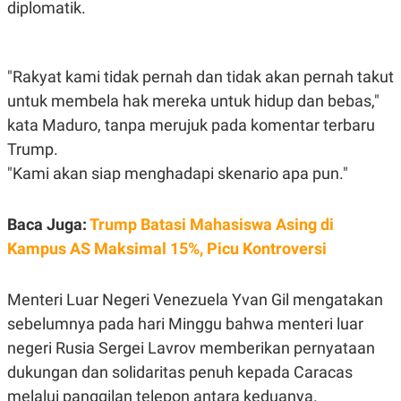
S
A
diplomatik.
A
G
T
E
D
S
A
"Rakyat kami tidak pernah dan tidak akan pernah takut
T
A
untuk membela hak mereka untuk hidup dan bebas,"
K
L
kata Maduro, tanpa merujuk pada komentar terbaru
O
I
N
P
Trump.
T
S
A
U
"Kami akan siap menghadapi skenario apa pun."
N
S
T
V
Baca Juga:
Trump Batasi Mahasiswa Asing di
Kampus AS Maksimal 15%, Picu Kontroversi
JARINGAN
Menteri Luar Negeri Venezuela Yvan Gil mengatakan
K
P
O
R
sebelumnya pada hari Minggu bahwa menteri luar
N
E
negeri Rusia Sergei Lavrov memberikan pernyataan
T
S
A
S
dukungan dan solidaritas penuh kepada Caracas
N
R
A
E
melalui panggilan telepon antara keduanya.