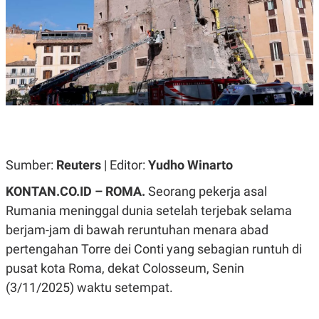
A
A
S
L
I
K
I
E
N
U
D
A
U
N
S
G
T
A
R
N
I
P
I
E
N
Sumber:
Reuters
| Editor:
Yudho Winarto
L
T
U
E
KONTAN.CO.ID – ROMA.
Seorang pekerja asal
A
R
N
N
Rumania meninggal dunia setelah terjebak selama
G
A
berjam-jam di bawah reruntuhan menara abad
U
S
S
I
pertengahan Torre dei Conti yang sebagian runtuh di
A
O
H
N
pusat kota Roma, dekat Colosseum, Senin
A
A
(3/11/2025) waktu setempat.
L
P
R
E
E