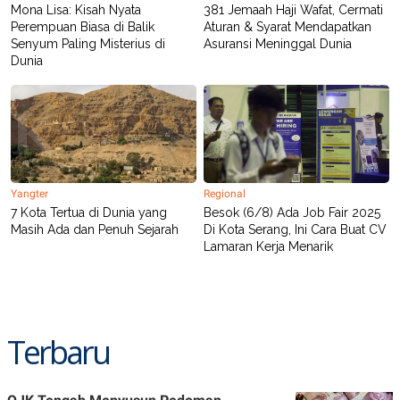
Mona Lisa: Kisah Nyata
381 Jemaah Haji Wafat, Cermati
POLICY
Perempuan Biasa di Balik
Aturan & Syarat Mendapatkan
Senyum Paling Misterius di
Asuransi Meninggal Dunia
Dunia
Yangter
Regional
7 Kota Tertua di Dunia yang
Besok (6/8) Ada Job Fair 2025
Masih Ada dan Penuh Sejarah
Di Kota Serang, Ini Cara Buat CV
Lamaran Kerja Menarik
Terbaru