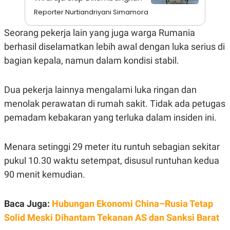
A
I
S
V
Reporter Nurtiandriyani Simamora
K
E
E
Seorang pekerja lain yang juga warga Rumania
M
E
berhasil diselamatkan lebih awal dengan luka serius di
N
bagian kepala, namun dalam kondisi stabil.
T
E
R
I
Dua pekerja lainnya mengalami luka ringan dan
A
N
menolak perawatan di rumah sakit. Tidak ada petugas
L
pemadam kebakaran yang terluka dalam insiden ini.
E
S
T
Menara setinggi 29 meter itu runtuh sebagian sekitar
A
R
pukul 10.30 waktu setempat, disusul runtuhan kedua
I
90 menit kemudian.
KANAL
Baca Juga:
Hubungan Ekonomi China–Rusia Tetap
Solid Meski Dihantam Tekanan AS dan Sanksi Barat
P
I
U
M