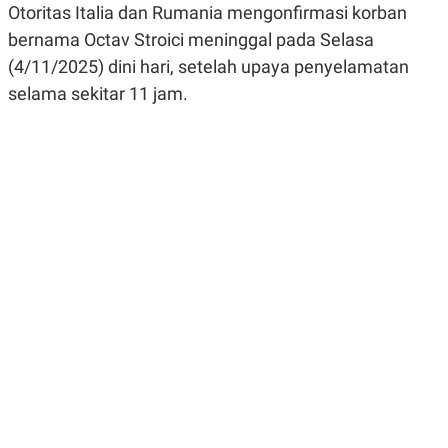
Otoritas Italia dan Rumania mengonfirmasi korban
R
G
S
I
bernama Octav Stroici meninggal pada Selasa
O
O
N
N
(4/11/2025) dini hari, setelah upaya penyelamatan
A
A
selama sekitar 11 jam.
L
L
F
I
N
A
N
C
E
Y
C
A
A
N
R
G
I
T
T
E
A
R
H
.
U
.
.
K
L
E
I
S
F