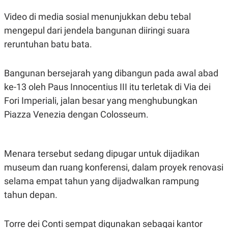
S
A
A
G
Video di media sosial menunjukkan debu tebal
T
E
D
S
mengepul dari jendela bangunan diiringi suara
A
reruntuhan batu bata.
T
A
K
L
Bangunan bersejarah yang dibangun pada awal abad
O
I
N
P
ke-13 oleh Paus Innocentius III itu terletak di Via dei
T
S
A
U
Fori Imperiali, jalan besar yang menghubungkan
N
S
Piazza Venezia dengan Colosseum.
T
V
JARINGAN
Menara tersebut sedang dipugar untuk dijadikan
museum dan ruang konferensi, dalam proyek renovasi
K
P
selama empat tahun yang dijadwalkan rampung
O
R
N
E
tahun depan.
T
S
A
S
N
R
A
E
Torre dei Conti sempat digunakan sebagai kantor