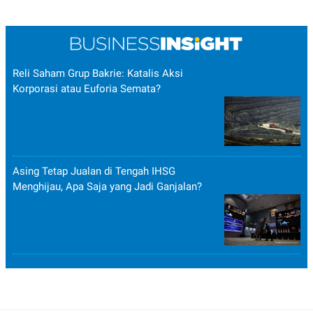
Reli Saham Grup Bakrie: Katalis Aksi
Korporasi atau Euforia Semata?
Asing Tetap Jualan di Tengah IHSG
Menghijau, Apa Saja yang Jadi Ganjalan?