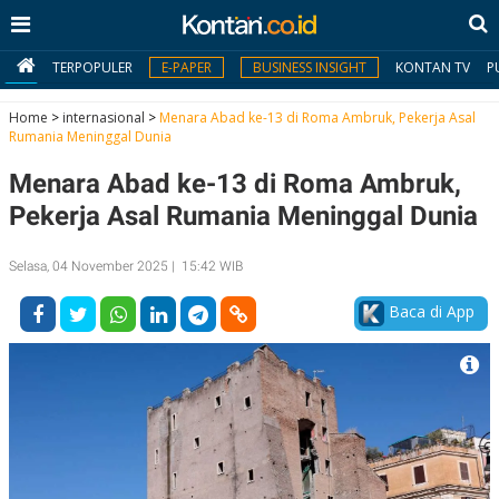
TERPOPULER
E-PAPER
BUSINESS INSIGHT
KONTAN TV
P
Home
>
internasional
>
Menara Abad ke-13 di Roma Ambruk, Pekerja Asal
Rumania Meninggal Dunia
MY
Menara Abad ke-13 di Roma Ambruk,
KONTAN
Pekerja Asal Rumania Meninggal Dunia
Daftar
Selasa, 04 November 2025 | 15:42 WIB
Masuk
Baca di App
BERITA
I
N
N
A
V
S
E
I
S
O
T
N