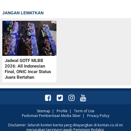
JANGAN LEWATKAN
Jadwal GOTF MLBB
2026: All Indonesian
Final, ONIC Incar Status
Juara Bertahan
Sitemap
|
Profile
|
Term of Use
Pedoman Pemberitaan Media Siber
|
Privacy Policy
Disclaimer: Seluruh konten berita yang ditayangkan di kontan.co.id ini
merupakan tanggung jawab Pemimpin Redaksi.