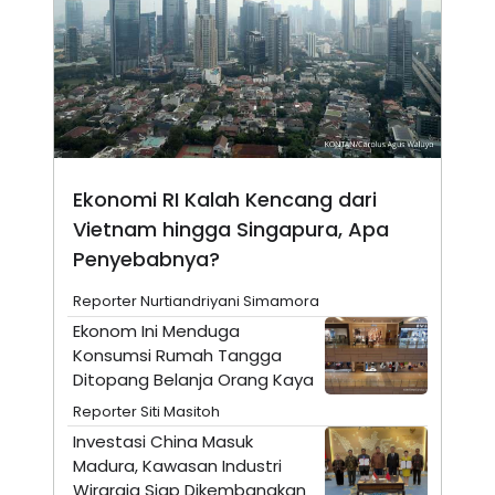
N
S
E
E
W
R
S
E
S
M
E
O
T
N
U
I
P
A
A
K
Ekonomi RI Kalah Kencang dari
D
I
Vietnam hingga Singapura, Apa
V
L
A
Penyebabnya?
S
K
O
Reporter Nurtiandriyani Simamora
R
Ekonom Ini Menduga
P
O
Konsumsi Rumah Tangga
R
Ditopang Belanja Orang Kaya
A
S
Reporter Siti Masitoh
I
Investasi China Masuk
K
N
Madura, Kawasan Industri
I
A
L
T
Wiraraja Siap Dikembangkan