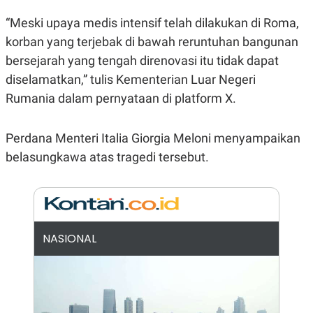
E
R
“Meski upaya medis intensif telah dilakukan di Roma,
F
B
korban yang terjebak di bawah reruntuhan bangunan
O
U
K
S
bersejarah yang tengah direnovasi itu tidak dapat
U
I
S
N
diselamatkan,” tulis Kementerian Luar Negeri
E
Rumania dalam pernyataan di platform X.
S
S
I
N
Perdana Menteri Italia Giorgia Meloni menyampaikan
S
I
belasungkawa atas tragedi tersebut.
G
H
T
S
B
T
E
O
L
NASIONAL
C
A
K
N
S
J
E
A
T
O
U
N
P