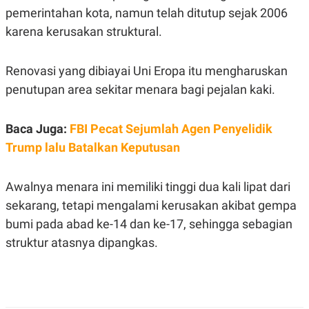
C
L
pemerintahan kota, namun telah ditutup sejak 2006
A
E
D
A
karena kerusakan struktural.
E
S
M
E
Y
.
Renovasi yang dibiayai Uni Eropa itu mengharuskan
I
D
penutupan area sekitar menara bagi pejalan kaki.
L
K
A
I
N
N
Baca Juga:
FBI Pecat Sejumlah Agen Penyelidik
G
E
G
R
Trump lalu Batalkan Keputusan
A
J
N
A
A
E
Awalnya menara ini memiliki tinggi dua kali lipat dari
N
M
C
I
sekarang, tetapi mengalami kerusakan akibat gempa
E
T
T
E
bumi pada abad ke-14 dan ke-17, sehingga sebagian
A
N
struktur atasnya dipangkas.
K
E
A
P
D
A
V
P
E
E
R