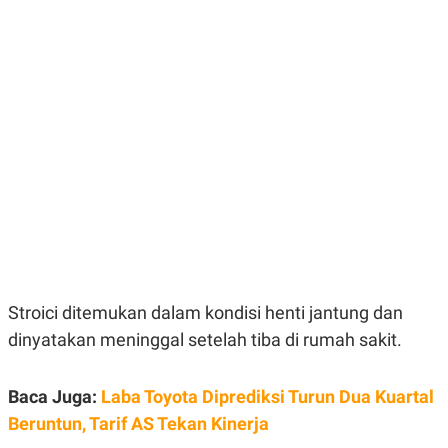
E
E
H
S
A
T
T
Y
A
L
N
E
E
A
N
N
G
A
L
L
I
I
S
S
H
I
S
E
K
X
O
E
L
C
O
U
M
Stroici ditemukan dalam kondisi henti jantung dan
T
dinyatakan meninggal setelah tiba di rumah sakit.
I
V
E
C
Baca Juga:
Laba Toyota Diprediksi Turun Dua Kuartal
O
R
Beruntun, Tarif AS Tekan Kinerja
N