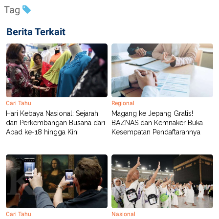
R
T
Tag
I
S
I
Berita Terkait
N
G
K
G
M
E
D
I
A
Cari Tahu
Regional
.
Hari Kebaya Nasional: Sejarah
Magang ke Jepang Gratis!
I
dan Perkembangan Busana dari
BAZNAS dan Kemnaker Buka
D
Abad ke-18 hingga Kini
Kesempatan Pendaftarannya
SITEMAP
PROFILE
TERM
OF
USE
PEDOMAN
PEMBERITAAN
SIBER
Cari Tahu
Nasional
PRIVACY