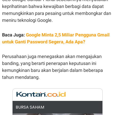
E
R
keprihatinan bahwa kewajiban berbagi data dapat
F
B
memungkinkan para pesaing untuk membongkar dan
O
U
meniru teknologi Google.
K
S
U
I
S
N
E
Baca Juga:
Google Minta 2,5 Miliar Pengguna Gmail
S
S
untuk Ganti Password Segera, Ada Apa?
I
N
S
Perusahaan juga menegaskan akan mengajukan
I
G
banding, yang berarti penerapan keputusan ini
H
T
kemungkinan baru akan berjalan dalam beberapa
S
B
tahun mendatang.
T
E
O
L
C
A
K
N
S
J
E
A
T
O
BURSA SAHAM
U
N
P