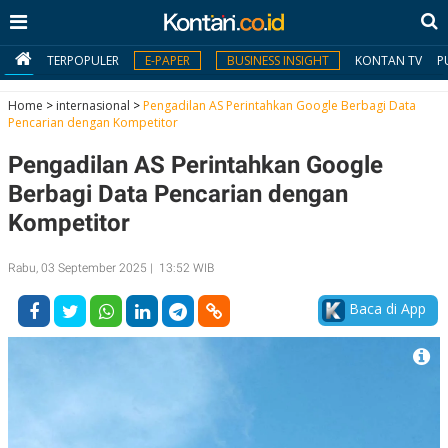
TERPOPULER
E-PAPER
BUSINESS INSIGHT
KONTAN TV
P
Home
>
internasional
>
Pengadilan AS Perintahkan Google Berbagi Data
Pencarian dengan Kompetitor
MY
Pengadilan AS Perintahkan Google
KONTAN
Berbagi Data Pencarian dengan
Daftar
Kompetitor
Masuk
Rabu, 03 September 2025 | 13:52 WIB
Baca di App
BERITA
I
N
N
A
V
S
E
I
S
O
T
N