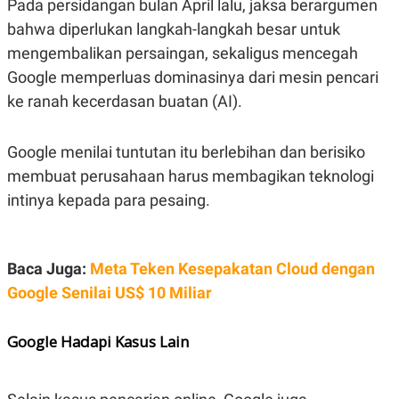
Pada persidangan bulan April lalu, jaksa berargumen
C
L
A
E
bahwa diperlukan langkah-langkah besar untuk
D
A
E
S
mengembalikan persaingan, sekaligus mencegah
M
E
Y
.
Google memperluas dominasinya dari mesin pencari
I
ke ranah kecerdasan buatan (AI).
D
L
K
A
I
Google menilai tuntutan itu berlebihan dan berisiko
N
N
G
E
membuat perusahaan harus membagikan teknologi
G
R
A
J
intinya kepada para pesaing.
N
A
A
E
N
M
C
I
Baca Juga:
Meta Teken Kesepakatan Cloud dengan
E
T
T
E
Google Senilai US$ 10 Miliar
A
N
K
E
A
Google Hadapi Kasus Lain
P
D
A
V
P
E
E
R