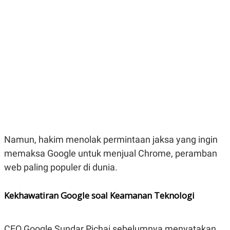
E
E
H
S
A
T
T
Y
A
L
N
E
E
A
N
N
G
A
L
L
I
I
S
S
H
I
S
E
K
X
O
Namun, hakim menolak permintaan jaksa yang ingin
E
L
C
O
memaksa Google untuk menjual Chrome, peramban
U
M
web paling populer di dunia.
T
I
V
E
Kekhawatiran Google soal Keamanan Teknologi
C
O
R
N
CEO Google Sundar Pichai sebelumnya menyatakan