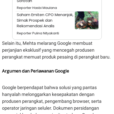
Sorotan
A
I
S
V
Reporter Hasbi Maulana
K
E
E
Saham Emiten CPO Menanjak,
M
Simak Prospek dan
E
Rekomendasi Analis
N
T
Reporter Pulina Nityakanti
E
R
I
Selain itu, Mehta melarang Google membuat
A
perjanjian eksklusif yang mencegah produsen
N
perangkat memuat produk pesaing di perangkat baru.
L
E
S
T
Argumen dan Perlawanan Google
A
R
I
Google berpendapat bahwa solusi yang pantas
hanyalah melonggarkan kesepakatan dengan
KANAL
produsen perangkat, pengembang browser, serta
P
I
operator jaringan seluler. Dokumen persidangan
U
M