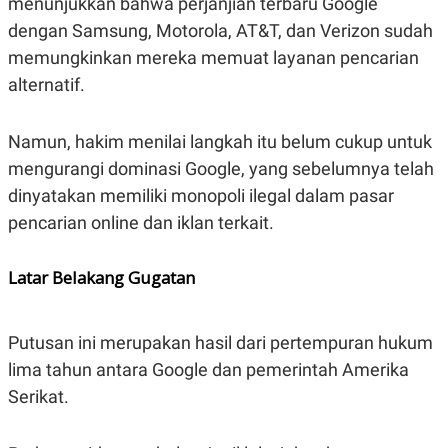
menunjukkan bahwa perjanjian terbaru Google
S
A
A
G
dengan Samsung, Motorola, AT&T, dan Verizon sudah
T
E
D
S
memungkinkan mereka memuat layanan pencarian
A
alternatif.
T
A
K
L
Namun, hakim menilai langkah itu belum cukup untuk
O
I
N
P
mengurangi dominasi Google, yang sebelumnya telah
T
S
A
U
dinyatakan memiliki monopoli ilegal dalam pasar
N
S
pencarian online dan iklan terkait.
T
V
Latar Belakang Gugatan
JARINGAN
K
P
Putusan ini merupakan hasil dari pertempuran hukum
O
R
lima tahun antara Google dan pemerintah Amerika
N
E
T
S
Serikat.
A
S
N
R
A
E