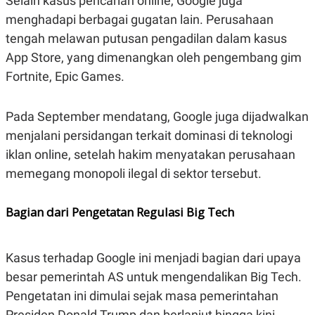
Selain kasus pencarian online, Google juga
R
T
I
menghadapi berbagai gugatan lain. Perusahaan
S
tengah melawan putusan pengadilan dalam kasus
I
N
App Store, yang dimenangkan oleh pengembang gim
G
Fortnite, Epic Games.
K
G
M
E
Pada September mendatang, Google juga dijadwalkan
D
menjalani persidangan terkait dominasi di teknologi
I
A
iklan online, setelah hakim menyatakan perusahaan
.
I
memegang monopoli ilegal di sektor tersebut.
D
Bagian dari Pengetatan Regulasi Big Tech
SITEMAP
PROFILE
TERM
OF
Kasus terhadap Google ini menjadi bagian dari upaya
USE
PEDOMAN
besar pemerintah AS untuk mengendalikan Big Tech.
PEMBERITAAN
Pengetatan ini dimulai sejak masa pemerintahan
SIBER
PRIVACY
Presiden Donald Trump dan berlanjut hingga kini,