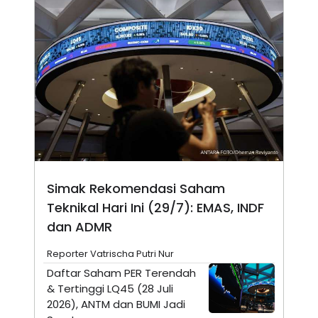
N
S
E
E
W
R
S
E
S
M
E
O
T
N
U
I
P
A
A
K
D
I
V
L
A
S
K
Simak Rekomendasi Saham
O
R
Teknikal Hari Ini (29/7): EMAS, INDF
P
dan ADMR
O
R
A
Reporter Vatrischa Putri Nur
S
I
Daftar Saham PER Terendah
& Tertinggi LQ45 (28 Juli
K
N
I
A
2026), ANTM dan BUMI Jadi
L
T