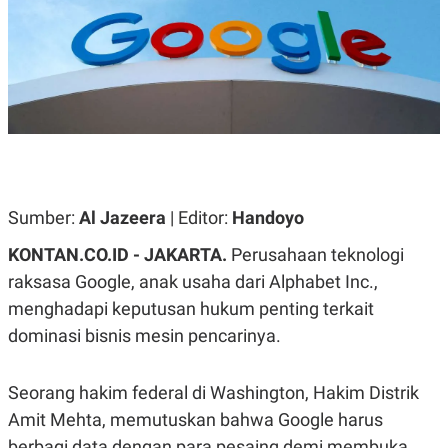
A
A
S
L
I
K
I
E
N
U
D
A
U
N
S
G
T
A
R
N
I
P
I
Sumber:
Al Jazeera
| Editor:
Handoyo
E
N
L
T
KONTAN.CO.ID - JAKARTA.
Perusahaan teknologi
U
E
A
R
raksasa Google, anak usaha dari Alphabet Inc.,
N
N
G
A
menghadapi keputusan hukum penting terkait
U
S
dominasi bisnis mesin pencarinya.
S
I
A
O
H
N
A
A
Seorang hakim federal di Washington, Hakim Distrik
L
Amit Mehta, memutuskan bahwa Google harus
P
R
E
E
berbagi data dengan para pesaing demi membuka