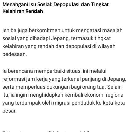
R
T
Menangani Isu Sosial: Depopulasi dan Tingkat
I
Kelahiran Rendah
S
I
N
G
Ishiba juga berkomitmen untuk mengatasi masalah
K
sosial yang dihadapi Jepang, termasuk tingkat
G
M
kelahiran yang rendah dan depopulasi di wilayah
E
D
pedesaan.
I
A
.
Ia berencana memperbaiki situasi ini melalui
I
D
reformasi jam kerja yang terkenal panjang di Jepang,
serta memperluas dukungan bagi orang tua. Selain
itu, ia ingin menghidupkan kembali ekonomi regional
SITEMAP
PROFILE
TERM
yang terdampak oleh migrasi penduduk ke kota-kota
OF
USE
besar.
PEDOMAN
PEMBERITAAN
SIBER
PRIVACY