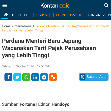
TERPOPULER
E-PAPER
BUSINESS INSIGHT
KONTAN TV
P
Home
>
internasional
>
Perdana Menteri Baru Jepang Wacanakan Tarif Pajak
Perusahaan yang Lebih Tinggi
MY
Perdana Menteri Baru Jepang
KONTAN
Wacanakan Tarif Pajak Perusahaan
Daftar
yang Lebih Tinggi
Masuk
Selasa, 01 Oktober 2024 | 17:52 WIB
Baca di App
BERITA
I
N
N
A
V
S
E
I
Sumber:
Fortune
| Editor:
Handoyo
S
O
T
N