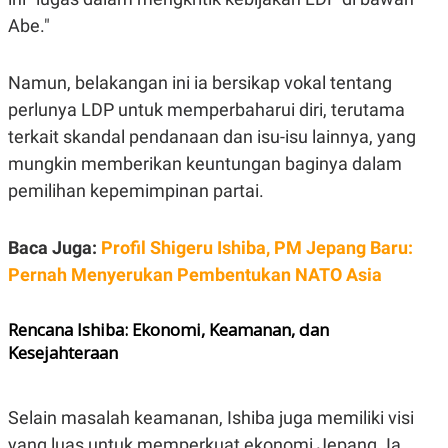
S
A
A
G
Abe."
T
E
D
S
A
Namun, belakangan ini ia bersikap vokal tentang
T
A
perlunya LDP untuk memperbaharui diri, terutama
K
L
terkait skandal pendanaan dan isu-isu lainnya, yang
O
I
N
P
mungkin memberikan keuntungan baginya dalam
T
S
pemilihan kepemimpinan partai.
A
U
N
S
T
V
Baca Juga:
Profil Shigeru Ishiba, PM Jepang Baru:
Pernah Menyerukan Pembentukan NATO Asia
JARINGAN
Rencana Ishiba: Ekonomi, Keamanan, dan
K
P
Kesejahteraan
O
R
N
E
T
S
A
S
Selain masalah keamanan, Ishiba juga memiliki visi
N
R
A
E
yang luas untuk memperkuat ekonomi Jepang. Ia