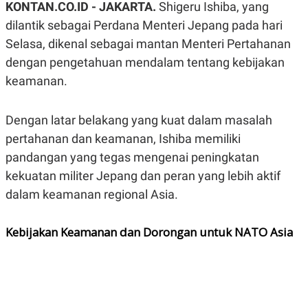
KONTAN.CO.ID - JAKARTA.
Shigeru Ishiba, yang
A
A
S
L
dilantik sebagai Perdana Menteri Jepang pada hari
I
Selasa, dikenal sebagai mantan Menteri Pertahanan
K
I
dengan pengetahuan mendalam tentang kebijakan
E
N
U
D
keamanan.
A
U
N
S
G
T
A
R
Dengan latar belakang yang kuat dalam masalah
N
I
pertahanan dan keamanan, Ishiba memiliki
P
I
pandangan yang tegas mengenai peningkatan
E
N
L
T
kekuatan militer Jepang dan peran yang lebih aktif
U
E
A
R
dalam keamanan regional Asia.
N
N
G
A
U
S
Kebijakan Keamanan dan Dorongan untuk NATO Asia
S
I
A
O
H
N
A
A
L
P
R
E
E