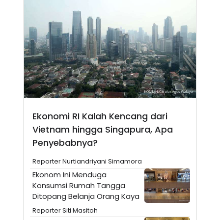
N
S
E
E
W
R
S
E
S
M
E
O
T
N
U
I
P
A
A
K
D
I
V
L
A
Ekonomi RI Kalah Kencang dari
S
K
Vietnam hingga Singapura, Apa
O
R
Penyebabnya?
P
O
Reporter Nurtiandriyani Simamora
R
A
Ekonom Ini Menduga
S
Konsumsi Rumah Tangga
I
Ditopang Belanja Orang Kaya
K
N
I
A
Reporter Siti Masitoh
L
T