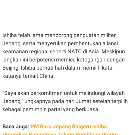
E
E
H
S
A
T
T
Y
A
L
N
E
E
A
Ishiba telah lama mendorong penguatan militer
N
N
G
A
Jepang, serta menyerukan pembentukan aliansi
L
L
keamanan regional seperti NATO di Asia. Meskipun
I
I
S
S
langkah ini berpotensi memicu ketegangan dengan
H
I
S
Beijing, Ishiba berhati-hati dalam memilih kata-
E
K
katanya terkait China.
X
O
E
L
C
O
"Saya akan berkomitmen untuk melindungi wilayah
U
M
T
Jepang," ungkapnya pada hari Jumat setelah terpilih
I
V
sebagai pemimpin partai yang berkuasa.
E
C
O
Baca Juga:
PM Baru Jepang Shigeru Ishiba
R
N
Umumkan Kabinetnya Jelang Pemilihan Umum