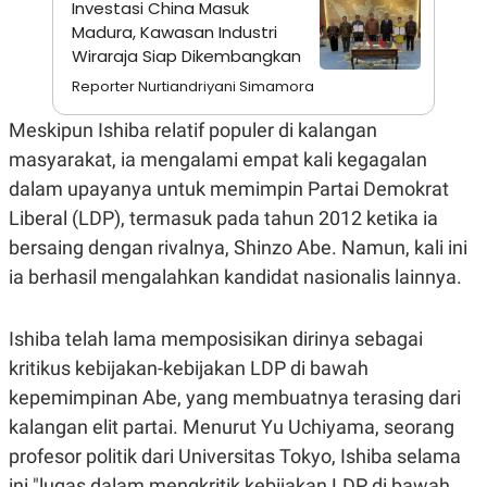
Investasi China Masuk
A
I
S
V
Madura, Kawasan Industri
K
E
Wiraraja Siap Dikembangkan
E
M
Reporter Nurtiandriyani Simamora
E
N
Meskipun Ishiba relatif populer di kalangan
T
E
masyarakat, ia mengalami empat kali kegagalan
R
I
dalam upayanya untuk memimpin Partai Demokrat
A
Liberal (LDP), termasuk pada tahun 2012 ketika ia
N
L
bersaing dengan rivalnya, Shinzo Abe. Namun, kali ini
E
ia berhasil mengalahkan kandidat nasionalis lainnya.
S
T
A
R
Ishiba telah lama memposisikan dirinya sebagai
I
kritikus kebijakan-kebijakan LDP di bawah
kepemimpinan Abe, yang membuatnya terasing dari
KANAL
kalangan elit partai. Menurut Yu Uchiyama, seorang
profesor politik dari Universitas Tokyo, Ishiba selama
P
I
U
M
ini "lugas dalam mengkritik kebijakan LDP di bawah