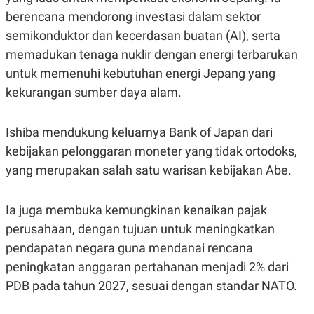
C
L
A
E
berencana mendorong investasi dalam sektor
D
A
semikonduktor dan kecerdasan buatan (AI), serta
E
S
M
E
memadukan tenaga nuklir dengan energi terbarukan
Y
.
I
untuk memenuhi kebutuhan energi Jepang yang
D
kekurangan sumber daya alam.
L
K
A
I
N
N
Ishiba mendukung keluarnya Bank of Japan dari
G
E
G
R
kebijakan pelonggaran moneter yang tidak ortodoks,
A
J
N
A
yang merupakan salah satu warisan kebijakan Abe.
A
E
N
M
C
I
Ia juga membuka kemungkinan kenaikan pajak
E
T
T
E
perusahaan, dengan tujuan untuk meningkatkan
A
N
K
pendapatan negara guna mendanai rencana
E
A
peningkatan anggaran pertahanan menjadi 2% dari
P
D
PDB pada tahun 2027, sesuai dengan standar NATO.
A
V
P
E
E
R