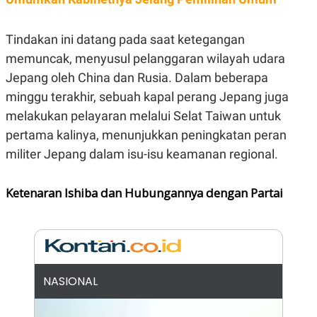
E
R
F
B
Tindakan ini datang pada saat ketegangan
O
U
K
S
memuncak, menyusul pelanggaran wilayah udara
U
I
Jepang oleh China dan Rusia. Dalam beberapa
S
N
E
minggu terakhir, sebuah kapal perang Jepang juga
S
S
melakukan pelayaran melalui Selat Taiwan untuk
I
pertama kalinya, menunjukkan peningkatan peran
N
S
militer Jepang dalam isu-isu keamanan regional.
I
G
H
Ketenaran Ishiba dan Hubungannya dengan Partai
T
S
B
T
E
O
L
C
A
K
N
S
J
E
A
NASIONAL
T
O
U
N
P