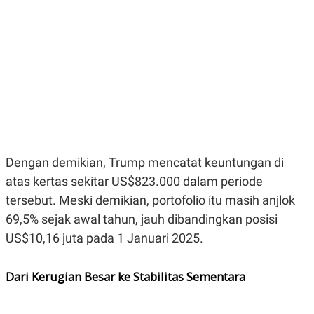
E
E
H
S
A
T
T
Y
A
L
N
E
E
A
N
N
G
A
L
L
I
I
S
S
H
I
S
Dengan demikian, Trump mencatat keuntungan di
E
K
atas kertas sekitar US$823.000 dalam periode
X
O
E
L
tersebut. Meski demikian, portofolio itu masih anjlok
C
O
U
M
69,5% sejak awal tahun, jauh dibandingkan posisi
T
US$10,16 juta pada 1 Januari 2025.
I
V
E
C
Dari Kerugian Besar ke Stabilitas Sementara
O
R
N