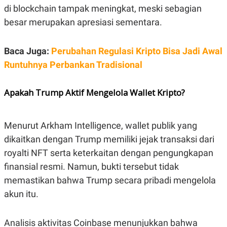
C
L
di blockchain tampak meningkat, meski sebagian
A
E
D
A
besar merupakan apresiasi sementara.
E
S
M
E
Y
.
Baca Juga:
Perubahan Regulasi Kripto Bisa Jadi Awal
I
D
Runtuhnya Perbankan Tradisional
L
K
A
I
N
N
Apakah Trump Aktif Mengelola Wallet Kripto?
G
E
G
R
A
J
N
A
Menurut Arkham Intelligence, wallet publik yang
A
E
N
M
dikaitkan dengan Trump memiliki jejak transaksi dari
C
I
royalti NFT serta keterkaitan dengan pengungkapan
E
T
T
E
finansial resmi. Namun, bukti tersebut tidak
A
N
K
memastikan bahwa Trump secara pribadi mengelola
E
A
akun itu.
P
D
A
V
P
E
Analisis aktivitas Coinbase menunjukkan bahwa
E
R