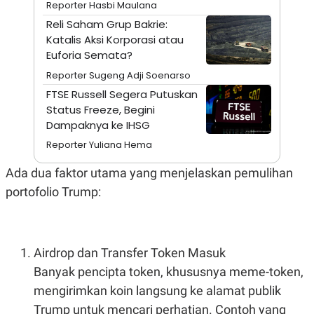
A
I
Reporter Hasbi Maulana
S
V
Reli Saham Grup Bakrie:
K
E
E
Katalis Aksi Korporasi atau
M
Euforia Semata?
E
N
Reporter Sugeng Adji Soenarso
T
FTSE Russell Segera Putuskan
E
R
Status Freeze, Begini
I
Dampaknya ke IHSG
A
N
Reporter Yuliana Hema
L
E
Ada dua faktor utama yang menjelaskan pemulihan
S
portofolio Trump:
T
A
R
I
Airdrop dan Transfer Token Masuk
KANAL
Banyak pencipta token, khususnya meme-token,
mengirimkan koin langsung ke alamat publik
P
I
U
M
Trump untuk mencari perhatian. Contoh yang