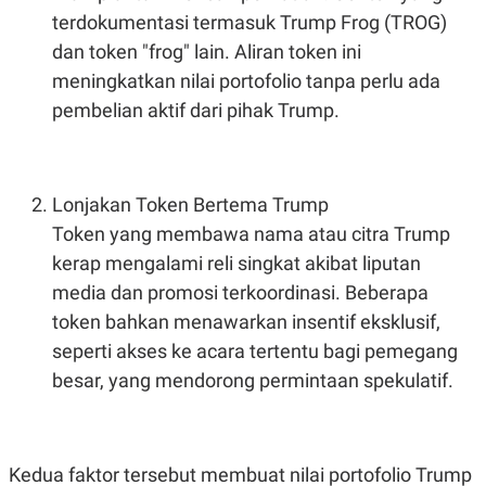
S
A
terdokumentasi termasuk Trump Frog (TROG)
A
G
T
E
dan token "frog" lain. Aliran token ini
D
S
A
meningkatkan nilai portofolio tanpa perlu ada
T
pembelian aktif dari pihak Trump.
A
K
L
O
I
N
P
T
S
Lonjakan Token Bertema Trump
A
U
N
S
Token yang membawa nama atau citra Trump
T
V
kerap mengalami reli singkat akibat liputan
media dan promosi terkoordinasi. Beberapa
JARINGAN
token bahkan menawarkan insentif eksklusif,
seperti akses ke acara tertentu bagi pemegang
K
P
besar, yang mendorong permintaan spekulatif.
O
R
N
E
T
S
A
S
N
R
Kedua faktor tersebut membuat nilai portofolio Trump
A
E