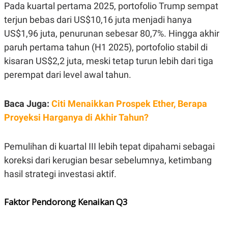
E
Pada kuartal pertama 2025, portofolio Trump sempat
R
terjun bebas dari US$10,16 juta menjadi hanya
F
B
O
U
US$1,96 juta, penurunan sebesar 80,7%. Hingga akhir
K
S
paruh pertama tahun (H1 2025), portofolio stabil di
U
I
S
N
kisaran US$2,2 juta, meski tetap turun lebih dari tiga
E
S
perempat dari level awal tahun.
S
I
N
Baca Juga:
Citi Menaikkan Prospek Ether, Berapa
S
I
Proyeksi Harganya di Akhir Tahun?
G
H
T
Pemulihan di kuartal III lebih tepat dipahami sebagai
S
B
T
E
koreksi dari kerugian besar sebelumnya, ketimbang
O
L
hasil strategi investasi aktif.
C
A
K
N
S
J
E
A
Faktor Pendorong Kenaikan Q3
T
O
U
N
P