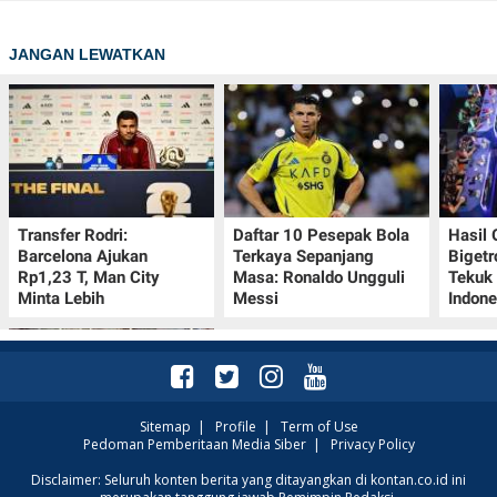
JANGAN LEWATKAN
Transfer Rodri:
Daftar 10 Pesepak Bola
Hasil
Barcelona Ajukan
Terkaya Sepanjang
Bigetr
Rp1,23 T, Man City
Masa: Ronaldo Ungguli
Tekuk 
Minta Lebih
Messi
Indone
Sitemap
|
Profile
|
Term of Use
Pedoman Pemberitaan Media Siber
|
Privacy Policy
Kalender Lunar China
Disclaimer: Seluruh konten berita yang ditayangkan di kontan.co.id ini