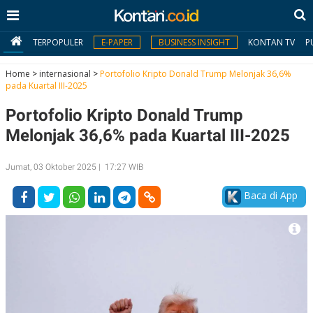
TERPOPULER
E-PAPER
BUSINESS INSIGHT
KONTAN TV
P
Home
>
internasional
>
Portofolio Kripto Donald Trump Melonjak 36,6%
pada Kuartal III-2025
MY
Portofolio Kripto Donald Trump
KONTAN
Melonjak 36,6% pada Kuartal III-2025
Daftar
Jumat, 03 Oktober 2025 | 17:27 WIB
Masuk
Baca di App
BERITA
I
N
N
A
V
S
E
I
S
O
T
N