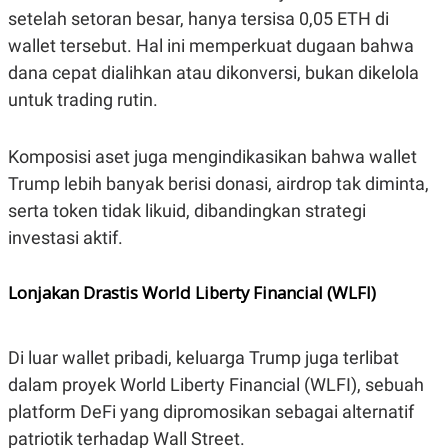
R
T
setelah setoran besar, hanya tersisa 0,05 ETH di
I
S
wallet tersebut. Hal ini memperkuat dugaan bahwa
I
dana cepat dialihkan atau dikonversi, bukan dikelola
N
G
untuk trading rutin.
K
G
M
Komposisi aset juga mengindikasikan bahwa wallet
E
D
Trump lebih banyak berisi donasi, airdrop tak diminta,
I
serta token tidak likuid, dibandingkan strategi
A
.
investasi aktif.
I
D
Lonjakan Drastis World Liberty Financial (WLFI)
SITEMAP
PROFILE
TERM
OF
Di luar wallet pribadi, keluarga Trump juga terlibat
USE
dalam proyek World Liberty Financial (WLFI), sebuah
PEDOMAN
PEMBERITAAN
platform DeFi yang dipromosikan sebagai alternatif
SIBER
patriotik terhadap Wall Street.
PRIVACY