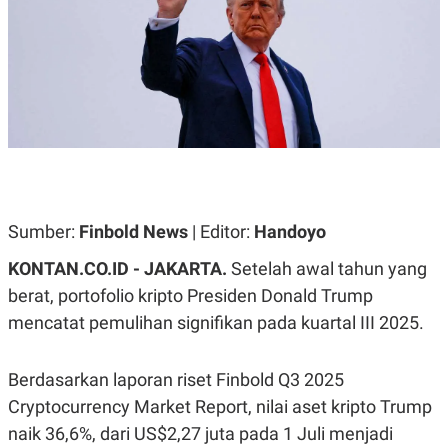
A
A
S
L
I
K
I
E
N
U
D
A
U
N
S
G
T
A
R
N
I
P
I
E
N
Sumber:
Finbold News
| Editor:
Handoyo
L
T
U
E
KONTAN.CO.ID - JAKARTA.
Setelah awal tahun yang
A
R
N
N
berat, portofolio kripto Presiden Donald Trump
G
A
mencatat pemulihan signifikan pada kuartal III 2025.
U
S
S
I
A
O
H
N
Berdasarkan laporan riset Finbold Q3 2025
A
A
L
Cryptocurrency Market Report, nilai aset kripto Trump
P
R
naik 36,6%, dari US$2,27 juta pada 1 Juli menjadi
E
E