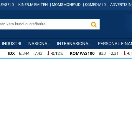
EASE.ID
|
KINERJA EMITEN
|
MOMSMONEY.ID
|
KGMEDIA.ID
|
ADVERTISIN
INDUSTRI
NASIONAL
INTERNASIONAL
PERSONAL FINA
IDX
6.344 -7,43
KOMPAS100
833 -2,31
-0,12%
-0
IDX
6.344 -7,43
KOMPAS100
833 -2,31
-0,12%
-0,
KOMPAS100
833 -2,31
LQ45
631 -3,13
-0,28%
-0,