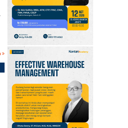
10
Jadwal Persija vs Arema
.
FC Perebutan Juara 3
Piala Presiden 2026,
Kick-off Sore Ini
a