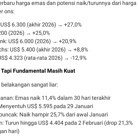
terbaru harga emas dan potensi naik/turunnya dari harga
r ons:
 US$ 6.300 (akhir 2026) → +27,0%
200 (2026) → +25,0%
nk: US$ 6.000 (2026) → +20,9%
hs: US$ 5.400 (akhir 2026) → +8,8%
S$ 4.323 (rata-rata 2026) → -12,9%
m, Tapi Fundamental Masih Kuat
belakangan sangat liar:
anan: Emas naik 11,4% dalam 30 hari terakhir
 Menyentuh US$ 5.595 pada 29 Januari
ncak: Naik hampir 25,7% dari awal Januari
m: Turun hingga US$ 4.404 pada 2 Februari (drop 21,3%
an hari)