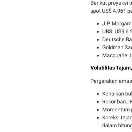
Berikut proyeksi 
spot US$ 4.961 pe
J.P. Morgan:
UBS: US$ 6.
Deutsche Ba
Goldman Sac
Macquarie: U
Volatilitas Taja
Pergerakan emas 
Kenaikan bul
Rekor baru:
Momentum pu
Koreksi taja
dalam hitung