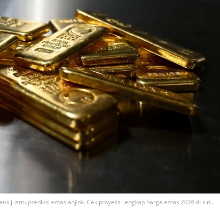
nk justru prediksi emas anjlok. Cek proyeksi lengkap harga emas 2026 di sini.