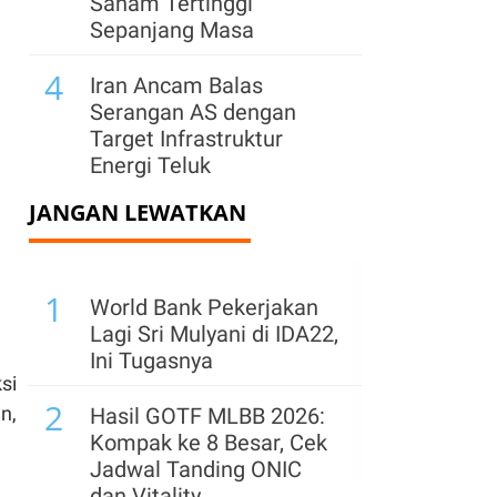
Saham Tertinggi
Sepanjang Masa
4
Iran Ancam Balas
Serangan AS dengan
Target Infrastruktur
Energi Teluk
JANGAN LEWATKAN
5
AS Kembalikan US$100
Miliar Tarif Impor yang
Dibatalkan Mahkamah
1
Agung
World Bank Pekerjakan
Lagi Sri Mulyani di IDA22,
6
Serangan Houthi
Ini Tugasnya
Membuat Lalu Lintas
si
2
Selat Hormuz dan Bab
n,
Hasil GOTF MLBB 2026:
el-Mandeb Anjlok Drastis
Kompak ke 8 Besar, Cek
Jadwal Tanding ONIC
7
ConocoPhillips
dan Vitality