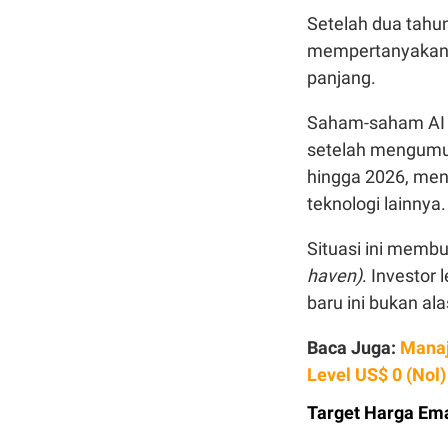
Setelah dua tahun 
mempertanyakan a
panjang.
Saham-saham AI be
setelah mengumum
hingga 2026, menu
teknologi lainnya.
Situasi ini membu
haven)
. Investor
baru ini bukan al
Baca Juga:
Manaj
Level US$ 0 (Nol)
Target Harga Em