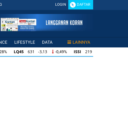
G
LOGIN
DAFTAR
NCE
LIFESTYLE
DATA
LAINNYA
LQ45
631 -3,13
ISSI
219 -0,63
,28%
-0,49%
-0,29%
LQ45
631 -3,13
ISSI
219 -0,63
28%
-0,49%
-0,29%
ISSI
219 -0,63
IDX30
354 -1,64
49%
-0,29%
-0,46%