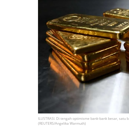
ILUSTRASI. Di tengah optimisme bank-bank besar, satu ba
(REUTERS/Angelika Warmuth)